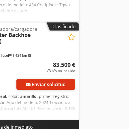
mero de modelo: 434 Crsdpfxozr Tqwo
xcelente estado
Clasificado
adora/cargadora
ter Backhoe
)
IJssel
1.434 km
83.500 €
VB IVA no incluído
Enviar solicitud
ésel
, color:
amarillo
, primer registro:
ado
, Año del modelo: 2024 Tracción: a
dpjzrgctofx Ab Tjrf Peso en vacío: 8.135
rmación de la empresa = NOSOTROS
dor oficial de MAN Truck & Bus SE
posventa completo, que incluye el
a de inmediato