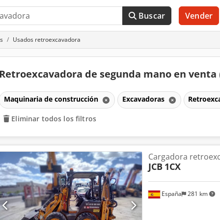
Buscar
Vender
s
Usados retroexcavadora
Retroexcavadora de segunda mano en venta
Maquinaria de construcción
Excavadoras
Retroexc
Eliminar todos los filtros
Cargadora retroex
JCB
1CX
España
281 km