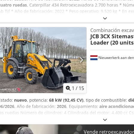
cuatro ruedas
, Caterpillar 434 Retroexcavadora 2.700 horas * Nú
Ab Tjf * Año de fabricación: 2022 * Peso operativo: 9.520 kg * En e
Combinación excav
JCB
3CX Sitemas
Loader (20 units
Nieuwerkerk aan den 
1
/
15
Estado:
nuevo
, potencia:
68 kW (92,45 CV)
, tipo de combustible:
di
06/2026
, Año de fabricación:
2026
, Equipamiento:
aire acondicion
las ruedas Número de cilindros: 4 Cilindrada del motor: 4.400 cc Cs
kg Dimensiones (largo x ancho x alto): 565 x 235 x 361 cm = Info
PROVEEMOS, USTEDES AVANZAN. Sin límites. Van Vliet es el importa
para varios países africanos. Ofrecemos un servicio de asistencia 
Vende retroexcavador