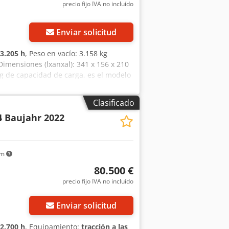
precio fijo IVA no incluído
Enviar solicitud
3.205 h
, Peso en vacío: 3.158 kg
imensiones (lxanxal): 341 x 156 x 210
kg de capacidad de carga, es el modelo
apacidad de una retrocargadora a
ajar en espacios reducidos y está
Clasificado
ue permite montar fácilmente toda
4 Baujahr 2022
ra de segunda mano JCB 1CX se
ad, habiendo pasado todos sucesivas
l: 4.240 mm CE
km
80.500 €
precio fijo IVA no incluído
Enviar solicitud
2.700 h
, Equipamiento:
tracción a las