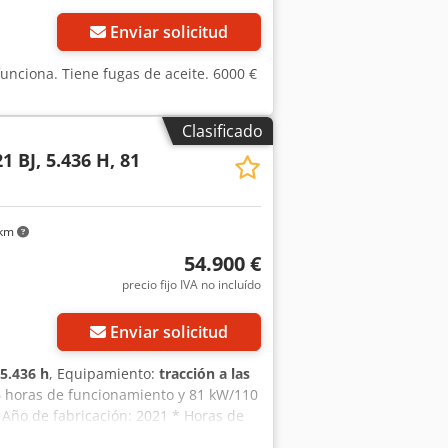
Enviar solicitud
unciona. Tiene fugas de aceite. 6000 €
Clasificado
1 BJ, 5.436 H, 81
 km
54.900 €
precio fijo IVA no incluído
Enviar solicitud
5.436 h
, Equipamiento:
tracción a las
36 horas de funcionamiento y 81 kW/110
* Año de fabricación: 2021 * Horas de
n realizada a las 5340 horas de