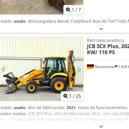
1
/
7
Estado:
usado
, Minicargadora Benati Codpfxozd Ibzo Ab Torf Todo f
Retroexcavadora
JCB
3CX Plus, 202
KW/ 110 PS
Neumünster
1.828
1
/
25
Estado:
usado
, Año de fabricación:
2021
, horas de funcionamiento:
cuatro ruedas
, JCB 3CX Plus, año de fabricación 2021, con solo 54
CV. ----* Fabricante: JCB Csdezkfzropfx Ab Torf * Modelo: 3CX Plus 
funcionamiento registradas: aproximadamente 5436 * Última revisió