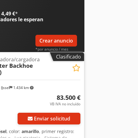
es).
4,49 €
*
radores
le esperan
Crear anuncio
*por anuncio / mes
Clasificado
adora/cargadora
ter Backhoe
)
IJssel
1.434 km
83.500 €
VB IVA no incluído
Enviar solicitud
ésel
, color:
amarillo
, primer registro:
les = - Luz giratoria - Sistema de