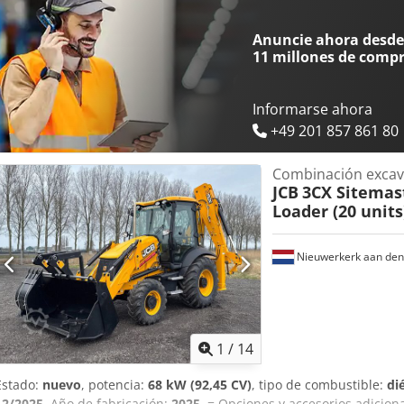
suministro de piezas y la prestación de servicios de formación (local
Anuncie ahora desde 
11 millones de comp
Informarse ahora
+49 201 857 861 80
Combinación excav
JCB
3CX Sitemas
Loader (20 units
Nieuwerkerk aan den 
1
/
14
Estado:
nuevo
, potencia:
68 kW (92,45 CV)
, tipo de combustible:
di
12/2025
, Año de fabricación:
2025
, = Opciones y accesorios adiciona