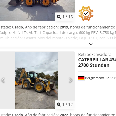
1
/
15
Estado:
usado
, Año de fabricación:
2019
, horas de funcionamiento:
Codpfxszb Nd Ts Ab Terf Capacidad de carga: 600 kg PBV: 3.758 kg D
cm Ubicación: Casarrubios del monte (Toledo) La JCB 1CX, con 600 
más compacto de retrocargadoras JCB y lleva el rendimiento y la c
zonas antes inaccesibles. Puede girar sobre su propio eje para trab
Retroexcavadora
equipada con un enganche rápido universal para minicargadoras q
CATERPILLAR
43
una gama de implementos para minicargadoras. Esta retrocargado
2700 Stunden
encuentra en perfectas condiciones de operabilidad y funcionalid
revisiones técnicas. Altura de excavación: 2.100 mm Alcance a nive
Bergkamen
1.522 
1
/
12
Estado:
usado
, Año de fabricación:
2022
, horas de funcionamiento: