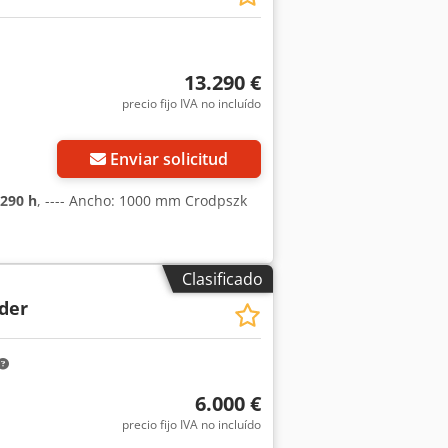
das en la cuchara ==> pala 6 en 1 ==>
ra cargas pesadas Kit de líneas
 ==> requiere verificación Cazo de
azo de retrofit de 0,18 m³ y 60 cm con
13.290 €
cm con dientes y cortadores laterales –
precio fijo IVA no incluído
2× pasador por pala) Sin
ocurra primero), válida
Enviar solicitud
290 h
, ---- Ancho: 1000 mm Crodpszk
Clasificado
der
6.000 €
precio fijo IVA no incluído