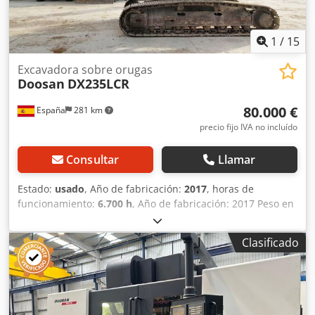
1
/
15
Excavadora sobre orugas
Doosan
DX235LCR
80.000 €
España
281 km
precio fijo IVA no incluído
Consultar
Llamar
Estado:
usado
, Año de fabricación:
2017
, horas de
funcionamiento:
6.700 h
, Año de fabricación: 2017 Peso en
vacío: 23.500 kg Dimensiones (lxanxal): 898 x 299 x 308 cm
Ancho de cadena de oruga: 60 cm = Más opciones y
Clasificado
accesorios = - Sistema de lubricación central Crjdpoy
Nwudjfx Anisf = Comentarios = Ubicación: Olesa de
Monserrat (Barcelona) Esta excavadora de orugas de
ocasión ofrece la flexibilidad necesaria para realizar
prácticamente cualquier trabajo, ya sea en zonas urbanas