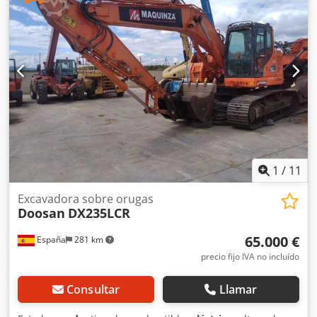
máquina sin compromiso, posibilidad de gestión de
transporte. Altura de excavación: 6.630 mm Alcance nivel
suelo: 6.765 mm CE Crjdpfxexqfhlj Anijf
1
/
11
Excavadora sobre orugas
Doosan
DX235LCR
65.000 €
España
281 km
precio fijo IVA no incluído
Consultar
Llamar