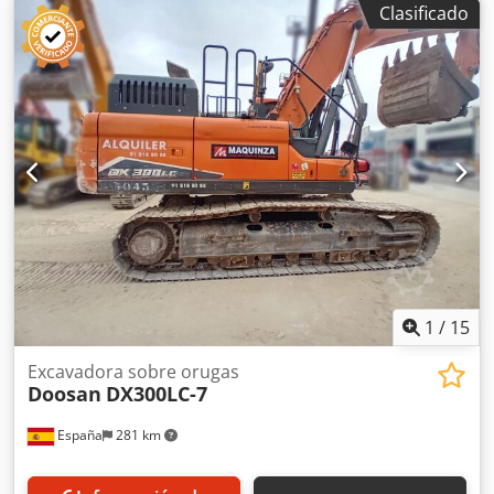
Clasificado
ocasión Doosan DX235 ofrece la flexibilidad necesaria para
realizar prácticamente cualquier trabajo, ya sea en zonas
urbanas o en espacios reducidos, en puentes o carreteras,
con menos costes operativos, menos paradas y más
comodidad. Excavadora de segunda mano a la venta ideal
para excavación de terrenos, carga, elevación y descarga
materiales por la acción de la cuchara. Precio de cazos: a
consultar Anchura de la oruga: 600 mm CE brazo
monoblock enganche rápido hidráulico y engrase
centralizado
1
/
15
Excavadora sobre orugas
Doosan
DX300LC-7
España
281 km