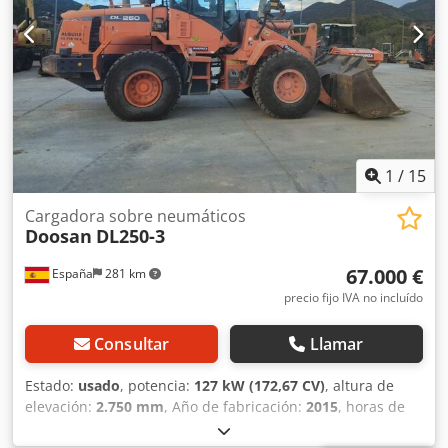
1
/
15
Cargadora sobre neumáticos
Doosan
DL250-3
67.000 €
España
281 km
precio fijo IVA no incluído
Consultar
Llamar
Estado:
usado
, potencia:
127 kW (172,67 CV)
, altura de
elevación:
2.750 mm
, Año de fabricación:
2015
, horas de
funcionamiento:
7.404 h
, Peso en vacío: 14.400 kg