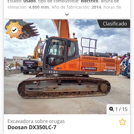
Estado:
usado
, tipo de combustible:
eléctrico
, altura de
elevación:
4.800 mm
, Año de fabricación:
2014
, horas de
funcionamiento:
6.320 h
, Peso en vacío: 23.500 kg
Capacidad de carga: 1.800 kg PBV: 25.300 kg Dimensiones
Clasificado
(lxanxal): 900 x 299 x 308 cm Ancho de cadena de oruga: 60
cm = Más opciones y accesorios = - Sistema de lubricación
central = Comentarios = Csdpfxjzb Nc Ne Anisrf Ubicación:
Ribarroja de Turia (Valencia) Esta excavadora de orugas de
ocasión ofrece la flexibilidad necesaria para realizar
prácticamente cualquier trabajo, ya sea en zonas urbanas
o en espacios reducidos, en puentes o carreteras, con
menos costes operativos, menos paradas y más
comodidad. Excavadora de segunda mano a la venta ideal
para excavación de terrenos, carga, elevación y descarga
de materiales por la acción de la cuchara. Tipología:
Orugas Precio de cazos: a consultar Profundidad excav:
6.670 mm Altura excav: 10.795 mm
1
/
15
Excavadora sobre orugas
Doosan
DX350LC-7