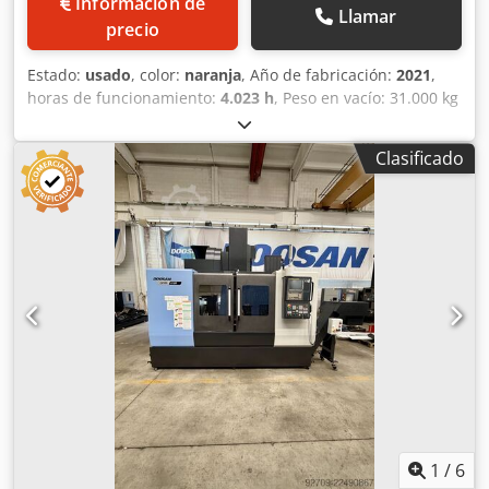
Información de
Llamar
precio
Estado:
usado
, color:
naranja
, Año de fabricación:
2021
,
horas de funcionamiento:
4.023 h
, Peso en vacío: 31.000 kg
Crjdpfozf I Haex Anief Dimensiones (lxanxal): 1077 x 339 x
300 cm Ancho de cadena de oruga: 60 cm Ubicación:
Clasificado
Madrid (Madrid) Excavadora de orugas usada de 30
toneladas Doosan DX300LC. La excavadora Doosan
DX300LC está diseñada para proporcionar un gran
rendimiento y dar la mayor rentabilidad. Ideal para
excavación de terrenos, carga, elevación y descarga
materiales por la acción de la cuchara. precio: PRECIO A
CONSULTAR Altura de excavación: 10.010 mm Alcance a
nivel: 9.950 mm CE
1
/
6