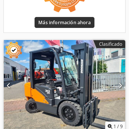
funcionamiento y el tren de rodaje está casi nuevo. 📄
¿Quiere ver la inspección completa, fotos adicionales o un
vídeo? Consejo: La referencia "41033 Equippo" se utiliza
habitualmente al buscar más detalles en línea. 💡 Por qué
Más información ahora
esta máquina y nuestro servicio destacan: ✔ Inspección
exhaustiva realizada por profesionales ✔ Posibilidad de
entrega en la obra ✔ Garantía de devolución del dinero ✔
Opciones de pago seguras y flexibles 🔄 ¿Está
Clasificado
considerando otras opciones de equipos? Ofrecemos
herramientas y recursos útiles para todos los propietarios
y operadores de equipos, de fácil acceso en nuestra
plataforma.
1
/
9