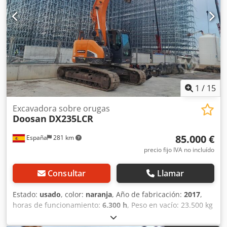
obras de gran volumen. Capacidad: 2,5 m3 Capacidad de
depósito: 255 l Luces: Circulación y 6 de trabajo Enganche:
Bulones CE
1
/
15
Excavadora sobre orugas
Doosan
DX235LCR
85.000 €
España
281 km
precio fijo IVA no incluído
Consultar
Llamar
Estado:
usado
, color:
naranja
, Año de fabricación:
2017
,
horas de funcionamiento:
6.300 h
, Peso en vacío: 23.500 kg
Ancho de cadena de oruga: 60 cm Codpfxozi Ecao Anisrf
Ubicación: Lérida (Lérida) Esta excavadora de orugas de