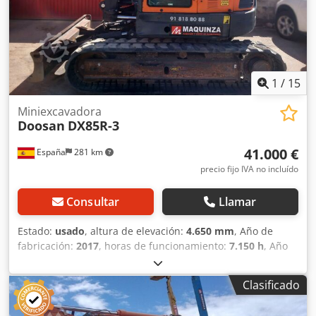
1
/
15
Miniexcavadora
Doosan
DX85R-3
41.000 €
España
281 km
precio fijo IVA no incluído
Consultar
Llamar
Estado:
usado
, altura de elevación:
4.650 mm
, Año de
fabricación:
2017
, horas de funcionamiento:
7.150 h
, Año
de fabricación: 2017 Peso en vacío: 8.500 kg Ubicación:
Cabanillas del campo (Guadalajara) Mini excavadora 2017
Clasificado
de 8,5 tn. de ocasión, modelo Doosan DX85R-3. Revisiones
verificadas por nuestro taller. Posibilidad de ver la