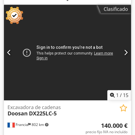
1600 x 750 mm Recorrido X : 1500 mm Recorrido Y : 760
Clasificado
mm Recorrido Z : 650 mm Velocidad del husillo: 12.000
rpm Tipo cono : BT 40 Numero de herramientas: 30
Crodpfx Anst H Nbuoisf Equipado con Arrastrador de
virutas
1
/
15
Excavadora de cadenas
Doosan
DX225LC-5
140.000 €
Francia
802 km
precio fijo IVA no incluído