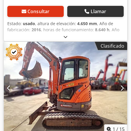
Consultar
Llamar
Estado:
usado
, altura de elevación:
4.650 mm
, Año de
fabricación:
2016
, horas de funcionamiento:
8.640 h
, Año
de fabricación: 2016 Ámbito de aplicación: Construcción
Peso en vacío: 8.500 kg Ubicación: Madrid (Madrid) Mini
Clasificado
excavadora 2015 de 8,5 tn. de ocasión, modelo Doosan
DX85R-3. Revisiones verificadas por nuestro taller.
Posibilidad de ver la máquina sin compromiso, posibilidad
de gestión de transporte. Altura de excavación: 6.630 mm
Alcance nivel suelo: 6.765 mm Crsdpfx Ansy Nw Abjijf CE
1
/
15