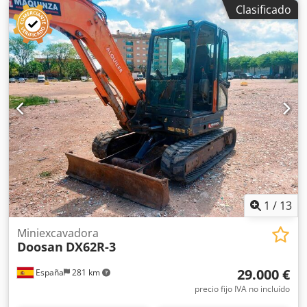
Dimensiones (lxanxal): 772 x 264 x 328 cm Tipo de motor:
Clasificado
Doosan Doosan DL06K Tier IIIB Ubicación: Olesa de
Monserrat (Barcelona) La cargadora DOOSAN DL250-3 es
una máquina robusta y eficiente para movimiento de
tierras o carga de materiales. Su motor responde bien y su
sistema hidráulico funciona correctamente. Ideal para
obras de gran volumen. Disponible en subasta. Capacidad:
2,5 m3 Capacidad de depósito: 255 l Csdpfxszb I U De
Aniorf Luces: Circulación y 6 de trabajo Enganche: Bulones
CE
1
/
13
Miniexcavadora
Doosan
DX62R-3
29.000 €
España
281 km
precio fijo IVA no incluído