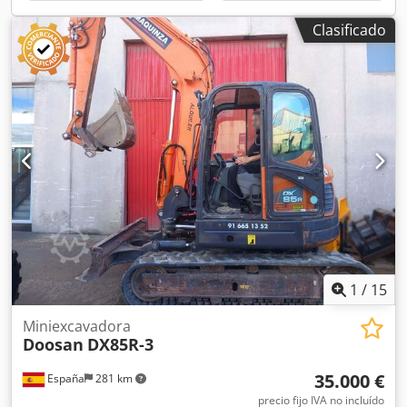
nosotros. Crodpfx Aoxqfb Eonief Máx. alcance nivel suelo:
5.200mm Enganche de cuchara: llave de 19 mm. mecánico
Clasificado
CE
1
/
15
Miniexcavadora
Doosan
DX85R-3
35.000 €
España
281 km
precio fijo IVA no incluído