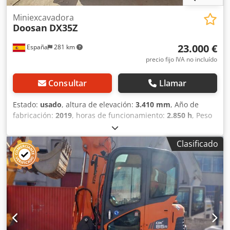
Miniexcavadora
Doosan
DX35Z
23.000 €
España
281 km
precio fijo IVA no incluído
Consultar
Llamar
Estado:
usado
, altura de elevación:
3.410 mm
, Año de
fabricación:
2019
, horas de funcionamiento:
2.850 h
, Peso
en vacío: 3.500 kg Codpfxsyn En Uj Anierf Dimensiones
(lxanxal): 465 x 170 x 252 cm Ubicación: Casarrubios del
Clasificado
monte (Toledo) Miniexcavadora 2019 de 3,5 tn. de ocasión,
modelo Doosan DX35Z. Maquinaria siempre revisada tras
cada trabajo, activa y operativa. Posibilidad de gestión de
transporte y ver la máquina sin compromiso. Contacta con
nosotros. Máx. alcance nivel suelo: 5.200mm Enganche de
cuchara: llave de 19 mm. mecánico CE