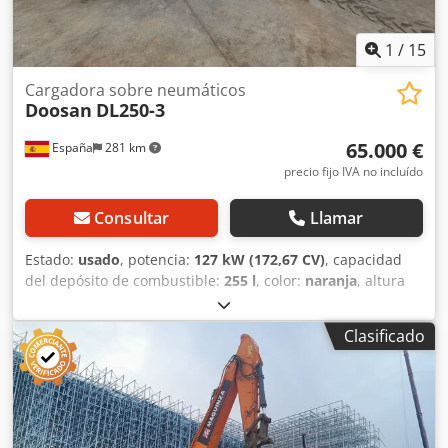
V Tipo de enganche: S100-29424 configuración del eje:
Orugas de hierro CE
1
/
15
Cargadora sobre neumáticos
Doosan
DL250-3
65.000 €
España
281 km
precio fijo IVA no incluído
Consultar
Llamar
Estado:
usado
, potencia:
127 kW (172,67 CV)
, capacidad
del depósito de combustible:
255 l
, color:
naranja
, altura
de elevación:
2.750 mm
, Año de fabricación:
2014
, horas
de funcionamiento:
6.540 h
, Peso en vacío: 14.400 kg
Clasificado
Csdpfx Ajy Takienisrf Dimensiones (lxanxal): 772 x 264 x
328 cm Tipo de motor: Doosan Doosan DL06K Tier IIIB
Ubicación: El Burgo de Ebro (Zaragoza) La cargadora
DOOSAN DL250-3 es una máquina robusta y eficiente para
movimiento de tierras o carga de materiales. Ideal para