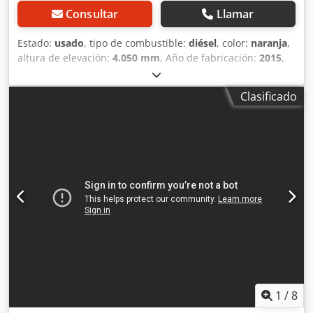
Consultar
Llamar
Estado:
usado
, tipo de combustible:
diésel
, color:
naranja
,
altura de elevación:
4.050 mm
, Año de fabricación:
2015
,
horas de funcionamiento:
6.900 h
, Año de fabricación:
2015 Peso en vacío: 6.000 kg Dimensiones (lxanxal): 567 x
Clasificado
198 x 255 cm Tipo de motor: Yanmar Yanmar 4TNV94L
Ubicación: Sagunto (Valencia) La DOOSAN DX62R-3 es una
miniexcavadora de segunda mano con un historial de
mantenimiento impecable. Compacta, potente y fiable,
perfecta para trabajos urbanos o de paisajismo. Su buen
estado la convierte en una opción rentable y duradera.
Lista para seguir trabajando desde el primer día. Altura de
excavación: 5.785 mm Crjdpfx Anex Hgn Ueisf Alcance a
nivel: 6.230 mm Capacidad de depósito: 78 l Combustible:
Diésel CE
1
/
8