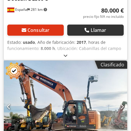
80.000 €
España
281 km
precio fijo IVA no incluído
Consultar
Llamar
Estado:
usado
, Año de fabricación:
2017
, horas de
funcionamiento:
8.000 h
, Ubicación: Cabanillas del campo
(Guadalajara) La pala cargadora de ocasión Doosan DL300-
5 está diseñada para que el operador pueda trabajar
Clasificado
durante horas y bajo condiciones excelentes. Más espacio,
mejor visibilidad, aire acondicionado, un asiento muy
cómodo, espacio de almacenamiento suficiente y más
características. Capacidad de carga 3 m3 (3.000 l.). Pala
cargadora de segunda mano a la venta con una cuchara
en su extremo frontal, idónea en la construcción de
edificios, minería, carreteras, autopistas, túneles o presas
hidráulicas. Credjzb Nahepfx Anisf Este modelo de pala
cargadora deja atrás a la competencia, con tecnologías
que reducen el consumo de combustible y establecen
nuevos estándares de comodidad en la cabina. CE