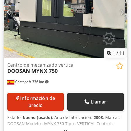
o en espacios reducidos, en puentes o carreteras, con
menos costes operativos, menos paradas y más
comodidad. Excavadora de segunda mano a la venta ideal
para excavación de terrenos, carga, elevación y descarga
de materiales por la acción de la cuchara. Tipología:
Orugas Precio de cazos: a consultar Profundidad excav:
6.670 mm Altura excav: 10.795 mm
1
/
11
Centro de mecanizado vertical
DOOSAN
MYNX 750
Cestona
336 km
Información de
Llamar
precio
Estado:
bueno (usado)
, Año de fabricación:
2008
, Marca :
DOOSAN Modelo : MYNX 750 Tipo : VERTICAL Control :
FANUC 21 iMB Horas : 7.300 h Dimensiones de la mesa :