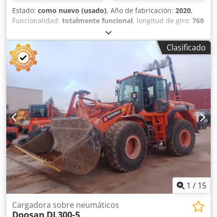
Estado:
como nuevo (usado)
, Año de fabricación:
2020
,
Funcionalidad:
totalmente funcional
, longitud de giro:
760
mm
, diámetro de giro sobre carro transversal:
630 mm
,
diámetro de giro:
376 mm
, potencia del motor del husillo:
Clasificado
18 W
, velocidad del husillo (min.):
40 rpm
, velocidad del
cabezal (máx.):
4.000 rpm
, agujero del husillo:
81 mm
,
recorrido eje X:
260 mm
, recorrido del eje Y:
110 mm
,
recorrido del eje Z:
830 mm
, avance rápido eje X:
30
m/min
, avance rápido eje Y:
10 m/min
, avance rápido eje
Z:
30 m/min
, tipo de corriente de entrada:
trifásico
, paso
de barra:
81 mm
, altura total:
2.170 mm
, longitud total:
4.400 mm
, ancho total:
2.100 mm
, peso total:
6.650 kg
,
diámetro del husillo:
254 mm
, Equipamiento:
ajuste
continuo de la velocidad de rotación, documentación /
manual
, Torno usado de control numérico computarizado
(CNC) de 6 ejes, con husillo secundario, herramientas
motorizadas y eje Y, y control CNC FANUC 0i-TF PLUS.
Csdjzrmiajpfx Anisrf
1
/
15
Cargadora sobre neumáticos
Doosan
DL300-5