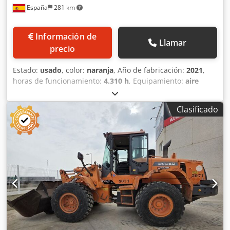
España
281 km
Información de
Llamar
precio
Estado:
usado
, color:
naranja
, Año de fabricación:
2021
,
horas de funcionamiento:
4.310 h
, Equipamiento:
aire
acondicionado
, Peso en vacío: 36.000 kg Dimensiones
(lxanxal): 1141 x 300 x 364 cm Ancho de cadena de oruga:
Clasificado
60 cm = Más opciones y accesorios = - Sistema de
lubricación central = Comentarios = Ubicación: Casarrubios
del monte (Toledo) La excavadora DX350LC-7 es la primera
excavadora de orugas de 36 toneladas de Fase V que
incorpora la innovadora tecnología D-Ecopower de
Doosan. El D-Ecopower permite obtener mayor
productividad con un menor consumo de combustible por
hora de trabajo. precio: PRECIO A CONSULTAR
Estabilizadores: No Altura de excav: 9.980 mm Alcance
horizontal: 10.600 mm Codpszb Ndtofx Aniorf Profundidad
excav: 6.940 mm Brazo: 6,5 / 2,6 m Motor de arranque: 24