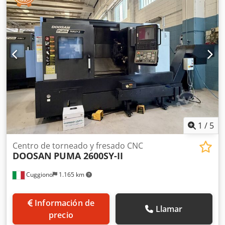
Z:
680 mm
, avance rápido eje X:
24 m/min
, avance rápido
eje Z:
30 m/min
, tipo de corriente de entrada:
trifásico
,
altura total:
1.700 mm
, longitud total:
3.500 mm
, ancho
total:
1.700 mm
, nariz del husillo:
ASA 8
, peso total:
4.900
kg
, diámetro de giro sobre tobogán superior:
460 mm
,
diámetro del husillo:
255 mm
, Equipamiento:
documentación / manual
, Torno de segunda mano de 3
ejes con herramientas motorizadas y control CNC Fanuc 0i-
TF. Crodpfx Aozrnl Aenisf
1
/
5
Centro de torneado y fresado CNC
DOOSAN
PUMA 2600SY-II
Cuggiono
1.165 km
Información de
Llamar
precio