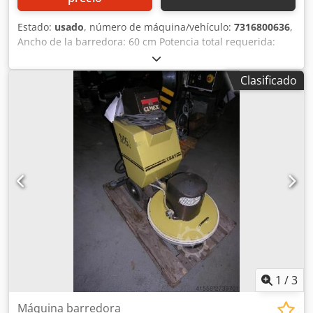
Estado:
usado
, número de máquina/vehículo:
7316800636
,
Ancho de la barredora: 60 cm Potencia total requerida:
1,15 kW Djdpfx Aqocxxuyelock Peso aproximado de la
máquina: 0,33 t Espacio necesario (aproximado): 0,60 x
Clasificado
1,40 x 1,0 m
1
/
3
Máquina barredora