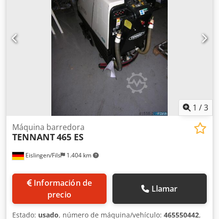
1
/
3
Máquina barredora
TENNANT
465 ES
Eislingen/Fils
1.404 km
Información de
Llamar
precio
Estado:
usado
, número de máquina/vehículo:
465550442
,