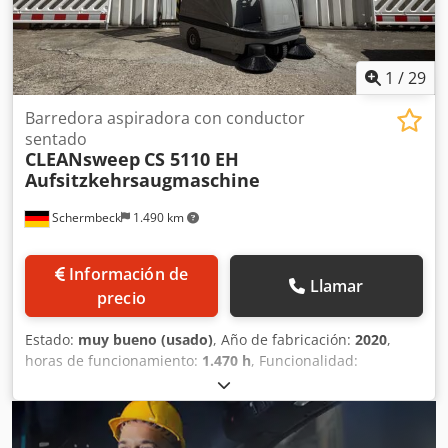
1
/
29
Barredora aspiradora con conductor
sentado
CLEANsweep
CS 5110 EH
Aufsitzkehrsaugmaschine
Schermbeck
1.490 km
Información de
Llamar
precio
Estado:
muy bueno (usado)
, Año de fabricación:
2020
,
horas de funcionamiento:
1.470 h
, Funcionalidad:
totalmente funcional
, tipo de combustible:
eléctrico
,
color:
gris
, CLEANsweep CS 5110 EH / Stolzenberg Twin Top
TT 1100 / E – barredora-aspiradora de conducción
CLEANsweep CS 5110 EH / Stolzenberg Twin Top TT 1100 /