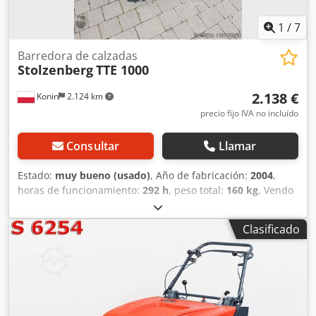
1
/
7
Barredora de calzadas
Stolzenberg
TTE 1000
2.138 €
Konin
2.124 km
precio fijo IVA no incluído
Consultar
Llamar
Estado:
muy bueno (usado)
, Año de fabricación:
2004
,
horas de funcionamiento:
292 h
, peso total:
160 kg
, Vendo
una barredora Stolzenberg TTE 1000. Stolzenberg TT E
1000 es una barredora autopropulsada con accionamiento
Clasificado
eléctrico (baterías) diseñada para el barrido diario de
grandes superficies interiores (hasta 8.000m²) como
aparcamientos, pequeñas naves de producción y salas de
exposición, etc. El sistema de aspiración utilizado permite
eliminar el polvo y la suciedad fina incluso de superficies
textiles (moquetas, alfombras). La barredora funciona con