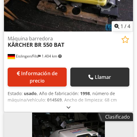
1
/
4
Máquina barredora
KÄRCHER
BR 550 BAT
Eislingen/Fils
1.404 km
Información de
Llamar
precio
Estado:
usado
, Año de fabricación:
1998
, número de
máquina/vehículo:
014569
, Ancho de limpieza: 68 cm
Dcjdocxxutjpfx Aqlsk Potencia: 1800 vatios Peso de la
máquina: aproximadamente 0,23 t Dimensiones:
Clasificado
aproximadamente 55 x 130 x 110 cm - Cargador integrado