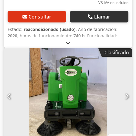
VB IVA no incluído
Consultar
Llamar
Estado:
reacondicionado (usado)
, Año de fabricación:
2020
, horas de funcionamiento:
740 h
, Funcionalidad:
totalmente funcional
, tipo de combustible:
eléctrico
,
color:
rojo
, Stolzenberg Twin Top TT 1100 / E, barredora
Clasificado
industrial con asiento Stolzenberg Twin Top TT 1100 / E,
barredora industrial con asiento | Año de fabricación:
2020 | Aprox. 740 horas de funcionamiento | Baterías
nuevas | Rodillos de cepillado laterales y principales
nuevos | Neumáticos macizos nuevos | Ancho de
cepillado: 1100 mm | Sistema de rodillos tándem TWS |
4,5 horas de autonomía | Potencia del motor: 1320 W
Datos técnicos: Fabricante: Stolzenberg Modelo: Twin Top
TT 1100 / E Estado: reacondicionada Año de fabricación:
2020 Horas de funcionamiento: aprox. 740 h Ancho de los
rodillos de cepillado: 700 mm Ancho total de cepillado:
1.100 mm Rendimiento de cepillado: 6.600 m²/h Superficie
de limpieza: hasta 12.000 m² Radio de giro: 1,2 m