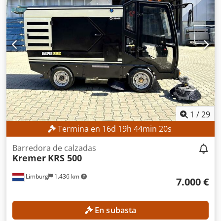
1
/
29
Termina en
16
d
19
h
44
min
18
s
Barredora de calzadas
Kremer
KRS 500
Limburg
1.436 km
7.000 €
En subasta