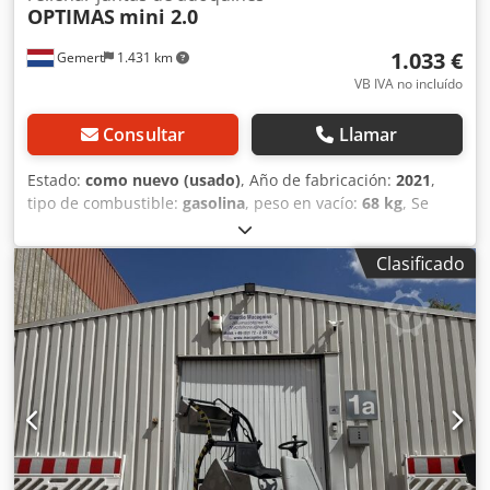
OPTIMAS
mini 2.0
1.033 €
Gemert
1.431 km
VB IVA no incluído
Consultar
Llamar
Estado:
como nuevo (usado)
, Año de fabricación:
2021
,
tipo de combustible:
gasolina
, peso en vacío:
68 kg
, Se
venden varias máquinas para rellenar juntas, en excelente
estado: Peso: 68 kg Motor Honda, de gasolina con conexión
Clasificado
para agua. 8 cepillos. Altura ajustable. Precio: 1.250 €, IVA
incluido. Djdpfjzc R Ucsx Aqleck ¡Varias unidades
disponibles!