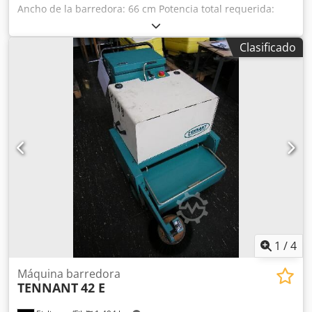
Ancho de la barredora: 66 cm Potencia total requerida:
1,49 kW Peso aproximado de la máquina: 600 kg Dsdpfx
Aecxxv Djqleck Espacio requerido: aproximadamente 0,72 x
Clasificado
1,55 x 1,15 m con cargador.
1
/
4
Máquina barredora
TENNANT
42 E