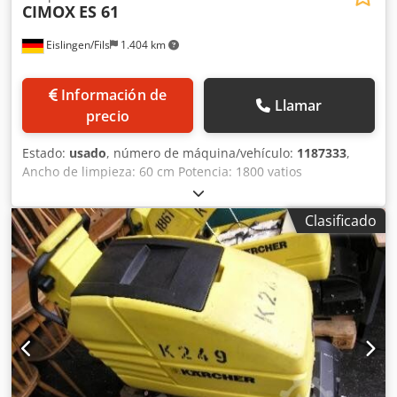
CIMOX
ES 61
Eislingen/Fils
1.404 km
Información de
Llamar
precio
Estado:
usado
, número de máquina/vehículo:
1187333
,
Ancho de limpieza: 60 cm Potencia: 1800 vatios
Dimensiones aproximadas: 0,60 x 1,20 x 0,95 m
Djdpocxxtzsfx Aqljck
Clasificado