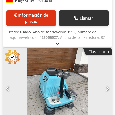
Eislingen/Fils
1.404 km
Información de
Llamar
precio
Estado:
usado
, Año de fabricación:
1995
, número de
máquina/vehículo:
425006027
, Ancho de la barredora: 82
cm Consumo total de energía: 0,96 kW Peso aproximado de
la máquina: 0,33 t Djdpfx Ajcxxtceqljck Espacio requerido
Clasificado
aproximadamente: 0,82 x 1,40 x 1,0 m incluye cargador.