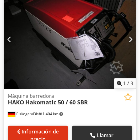
través de una videollamada.
1
/
3
Máquina barredora
HAKO
Hakomatic 50 / 60 SBR
Eislingen/Fils
1.404 km
Información de
Llamar
precio