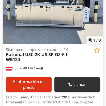
1
/
9
Sistema de limpieza ultrasónica 2K
Rational
USC-2K-US-SP-OS-Fil-
WB120
Linz-Land
1.677 km
Información de
Llamar
precio
Estado:
usado
, Año de fabricación:
2018
, Funcionalidad:
totalmente funcional
, ancho total:
1.381 mm
, longitud