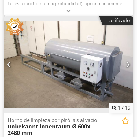
la cesta (ancho x alto x profundidad): aproximadamente
480 x 400 x 200 mm, peso: 3900 kg, potencia: 55 kW, 1
transportador de rodillos eléctrico, aproximadamente 9
Clasificado
metros de longitud, con control Siemens Simatic HMI.
Dodpfxszqy Sfo Afmjck
1
/
15
Horno de limpieza por pirólisis al vacío
unbekannt
Innenraum Ø 600x
2480 mm