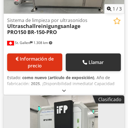
1
/
3
Sistema de limpieza por ultrasonidos
Ultraschallreinigungsanlage
PRO150
BR-150-PRO
St. Gallen
1.308 km
Información de
Llamar
precio
Estado:
como nuevo (artículo de exposición)
, Año de
fabricación:
2025
, ¡Disponibilidad inmediata! Capacidad
del depósito: 192 litros Dimensiones exteriores: 1330 x 945
x 1490 mm Dimensiones interiores: 680 x 435 x 330 mm
Clasificado
Peso máximo de carga: 80 kg Frecuencia ultrasónica: 40
kHz Potencia ultrasónica: 1200 W Filtro de bolsa: SÍ Llenado
automático: SÍ Vaciado mediante bomba: SÍ Dcsdpsf A Eg
Defx Afmek Tapa aislada: SÍ