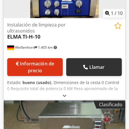
1
/
10
Instalación de limpieza por
ultrasonidos
ELMA
TI-H-10
Weißenhorn
1.405 km
Información de
Llamar
precio
Estado:
bueno (usado)
, Dimensiones de la cesta 0 Control
0 Requisito total de potencia 0 kW Peso aproximado de la
máquina 0 t ELMA TI-H-10 Dispositivo de limpieza por
ultrasonido multifrecuencia Dedpfxeyfh Rtj Afmjck •
Clasificado
Ejecución multifrecuencia con 35/130 kHz: 35 kHz para
eliminar aceites y grasas de superficies duras como metal,
vidrio y piedras preciosas duras. 130 kHz para la limpieza
de superficies sensibles en joyería y electrónica. • Función