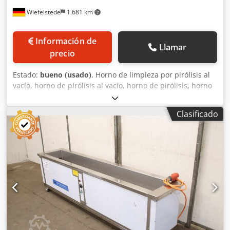
Wiefelstede
1.681 km
Información de
Llamar
precio
Estado:
bueno (usado)
, Horno de limpieza por pirólisis al
vacío, horno de pirólisis al vacío, horno de pirólisis, horno
de limpieza, horno al vacío. -Horno de limpieza por
pirólisis al vacío: horno de pirólisis al vacío. -Tipo:
Clasificado
lamentablemente, sin indicación de tipo. -Apertura de
entrada: Ø 600 mm. -Cámara interior: Ø 600 x 2480 mm. -
Bomba de vacío: 2,35 kW, 1,33 m³/min. -Componentes
individuales: ver fotos. -Dimensiones: 5200/1635/A1760
mm. -Dimensiones de transporte: 3200/1635/A1760 mm /
2000/650/A610 mm. Dcsdpfx Afozpii Dsmok -Peso: 1210 kg.