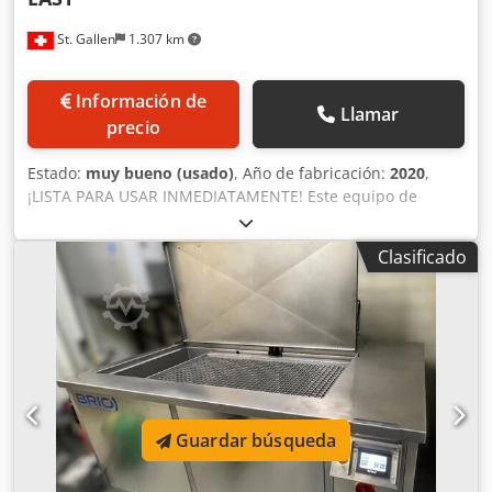
St. Gallen
1.307 km
Información de
Llamar
precio
Estado:
muy bueno (usado)
, Año de fabricación:
2020
,
¡LISTA PARA USAR INMEDIATAMENTE! Este equipo de
desengrase funciona con alcohol modificado y en
condiciones de vacío. Desengrase de componentes
Clasificado
metálicos contaminados con aceite y virutas procedentes
del mecanizado. Disolventes utilizables: alcoholes
modificados. Hidrocarburos de la clase AIII (punto de
inflamación > 55 °C). Ultrasonido Weber, 750 W, 40 kHz.
Mesa de carga doble. Doble filtro de bolsa. Aplicación de
aceite como protección contra la corrosión (por
pulverización). Filtro de cartucho. Muy buen estado (el
equipo se ha utilizado muy poco). 6 meses de garantía.
Guardar búsqueda
Disponible en Service Metalclean AG. Proceso del equipo:
desengrase por pulverización, inmersión, ultrasonido y