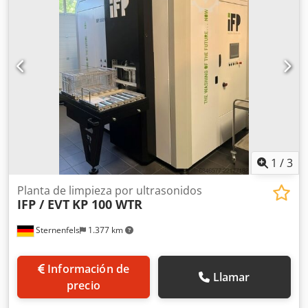
Hz Frecuencia de ultrasonido: 20,5 kHz Potencia de
ultrasonido: 2,4 kW Garantía: 12 meses
1
/
3
Planta de limpieza por ultrasonidos
IFP / EVT
KP 100 WTR
Sternenfels
1.377 km
Información de
Llamar
precio