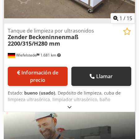
1
/
15
Tanque de limpieza por ultrasonidos
Zender
Beckeninnenmaß
2200/315/H280 mm
Wiefelstede
1.681 km
Información de
Llamar
precio
Estado:
bueno (usado)
, Depósito de limpieza, cuba de
limpieza ultrasónica, limpiador ultrasónico, baño
ultrasónico -Fabricante: Zender, cuba de limpieza
ultrasónica de acero inoxidable con sistema de
calefacción, sobre ruedas -Dimensiones internas de la
cuba: 2200/315/A280 mm -Rango de regulación de
temperatura: de 30 a 110 °C -Temperatura de
funcionamiento: máx. 70 °C Djdpozn H Alofx Afmeck -