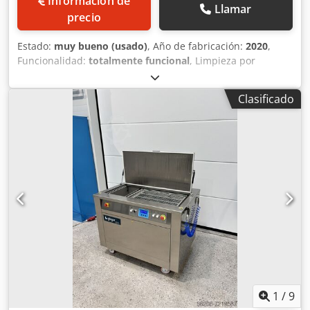
Información de
Llamar
precio
Estado:
muy bueno (usado)
, Año de fabricación:
2020
,
Funcionalidad:
totalmente funcional
, Limpieza por
ultrasonidos, posibilidad de pasivado (con base de ácido
cítrico), proceso de vacío CNp para, por ejemplo, taladros
Clasificado
de fondo. Dodpfx Afozhv Udsmock Adecuado para la
industria de alta pureza, la industria electrónica, desde
tareas de limpieza gruesa o pre-limpieza en condiciones
industriales exigentes hasta procesos de limpieza fina y
ultra fina; tamaño del lote: 670 x 480 x 300 mm;
componentes de metal, plástico o cerámica. Piezas sueltas
o componentes individuales posicionados. Totalmente o
parcialmente automatizado, por ejemplo, componentes de
inyección de diésel.
1
/
9