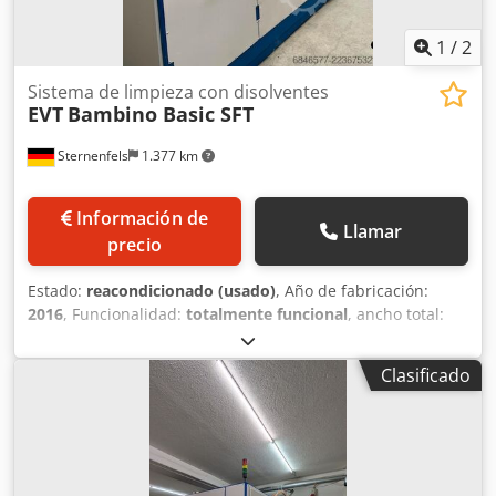
1
/
2
Sistema de limpieza con disolventes
EVT
Bambino Basic SFT
Sternenfels
1.377 km
Información de
Llamar
precio
Estado:
reacondicionado (usado)
, Año de fabricación:
2016
, Funcionalidad:
totalmente funcional
, ancho total:
1.800 mm
, longitud total:
3.500 mm
, altura total:
2.500
mm
, Sistema de desengrasado y limpieza de alta calidad
Clasificado
basado en PER Este sistema es un sistema de
desengrasado y limpieza de alta calidad y alto
rendimiento, basado en percloroetileno (PER), con
dimensiones estándar de cesta. Gracias a dos depósitos
preliminares, limpieza ultrasónica integrada y secado al