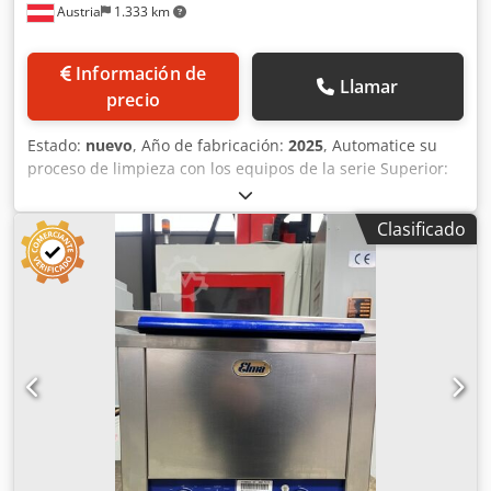
Austria
1.333 km
Información de
Llamar
precio
Estado:
nuevo
, Año de fabricación:
2025
, Automatice su
proceso de limpieza con los equipos de la serie Superior:
dispositivo elevador con rejilla de soporte para manipular
las piezas de forma sencilla, sistemas de filtrado para la
Clasificado
separación de suciedad, exclusivo sistema de separación
de aceite (OPS) y panel táctil intuitivo. Modelos estándar
disponibles con capacidades de 150 L a 7.500 L. Capacidad
del depósito: 192 L Dimensiones exteriores: 1330 x 945 x
1490 mm Dimensiones útiles de la rejilla: 680 x 435 x 330
mm Peso de carga: 80 kg Frecuencia ultrasónica: 40 kHz
Dodpfof A Nq Hex Afmock Potencia ultrasónica: 1200 W