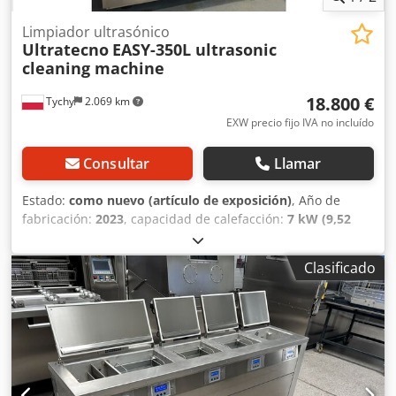
Limpiador ultrasónico
Ultratecno
EASY-350L ultrasonic
cleaning machine
18.800 €
Tychy
2.069 km
EXW precio fijo IVA no incluído
Consultar
Llamar
Estado:
como nuevo (artículo de exposición)
, Año de
fabricación:
2023
, capacidad de calefacción:
7 kW (9,52
CV)
, capacidad del depósito:
350 l
, dimensión interior
altura:
600 mm
, dimensión interior longitud:
900 mm
,
Clasificado
dimensión interior anchura:
650 mm
, tensión de entrada:
400 V
, frecuencia de entrada:
28.000 Hz
, Máquina de
limpieza por ultrasonidos de alta potencia Ultratecno
EASY-350L. Máquina de demostración de 2023 utilizado
para presentaciones y exposiciones por el distribuidor en
Polonia. Excelente estado, como nueva. La más alta calidad
de los componentes y varias soluciones innovadoras