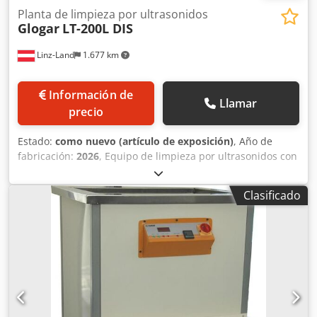
Planta de limpieza por ultrasonidos
Glogar
LT-200L DIS
Linz-Land
1.677 km
Información de
Llamar
precio
Estado:
como nuevo (artículo de exposición)
, Año de
fabricación:
2026
, Equipo de limpieza por ultrasonidos con
elevador neumático de piezas y oscilación durante el
proceso de limpieza Dsdpjh Rmpdefx Afmock Incluye
Clasificado
sistema de enjuague de superficies y separador de aceite
Dimensiones de la plataforma: aproximadamente 670 x
420 mm Altura máxima utilizable: aproximadamente 300
mm Peso máximo de carga del elevador de piezas: 100 kg
Volumen: 200 litros (incluido el separador de aceite)
Material de la cuba y el revestimiento exterior: acero
inoxidable 1.4301 Potencia de los ultrasonidos (onda de
fondo): 1.600 vatios (efectiva) / 3.200 vatios (pico).