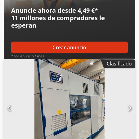
Generador ultrasónico: Zhangjiagang Zhongnuo, tipo JYD -
Anuncie ahora desde 4,49 €
*
Componentes individuales: véase las fotos -Dimensiones:
11 millones de compradores
le
2530/315/A700 mm -Peso: 150 kg
esperan
Crear anuncio
*por anuncio / mes
Clasificado