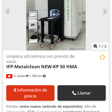
1
/
3
Limpieza ultrasónica con presión de
vacío.
IFP-Metalclean
NEW-KP 50 HMA
St. Gallen
1.308 km
Información de
Llamar
precio
Estado:
como nuevo (artículo de exposición)
, Año de
fabricación:
2025
, Funcionalidad:
totalmente funcional
,