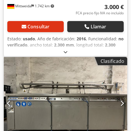
de aditivos de limpieza - Ultrasonido de 1 kW / 25 kHz
3.000 €
Mittweida
1.742 km
(potencia ajustable) - Aspersión a través de cuatro
inyectores - Panel táctil de 12 pulgadas - Reposición
FCA precio fijo IVA no incluído
automática de agua
Consultar
Llamar
Estado:
usado
, Año de fabricación:
2016
, Funcionalidad:
no
verificado
, ancho total:
2.300 mm
, longitud total:
2.300
mm
, altura total:
1.900 mm
, tipo de corriente de entrada:
trifásico
, dimensión interior altura:
500 mm
, dimensión
Clasificado
interior longitud:
1.900 mm
, dimensión interior anchura:
1.900 mm
, peso total:
800 kg
, tensión de entrada:
400 V
,
Gran cuba de ultrasonidos industrial con sistema de
calefacción integrado de DeSonic. La cuba ofrece una
superficie útil de aproximadamente 1900 x 1900 mm con
una profundidad de 500 mm y es adecuada para la
limpieza industrial por ultrasonidos de piezas,
herramientas y componentes de gran volumen. El equipo
cuenta con una unidad de control con temporizador de
ultrasonidos, regulación de la temperatura del baño, así
como control de nivel y filtración. El dispositivo es de
segunda mano y se encuentra en estado parcialmente