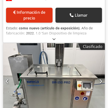
Información de
Llamar
precio
Estado:
como nuevo (artículo de exposición)
, Año de
fabricación:
2022
, 1.0 'San Dispositivo de limpieza
ultrasónica Fabricante: FILTROS INDUSTRIALES AIR FRESH
SERVICE Tipo: Sistema de limpieza de 1 cámara Cubeta
Clasificado
interior: 750 x 600 770 mm Dsdsv Nztxjpfx Afmeck Año de
construcción: 2022 EL DISPOSITIVO NUNCA HA SIDO
UTILIZADO.