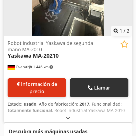
1
/
2
Robot industrial Yaskawa de segunda
mano MA-2010
Yaskawa
MA-20210
Overath
1.446 km
Información de
Llamar
precio
Estado:
usado
, Año de fabricación:
2017
, Funcionalidad:
totalmente funcional
, Robot industrial Yaskawa MA-2010
usado, en buen estado, con controlador DX100. Crsdpjziay
Hefx Ahfjf
Descubra más máquinas usadas