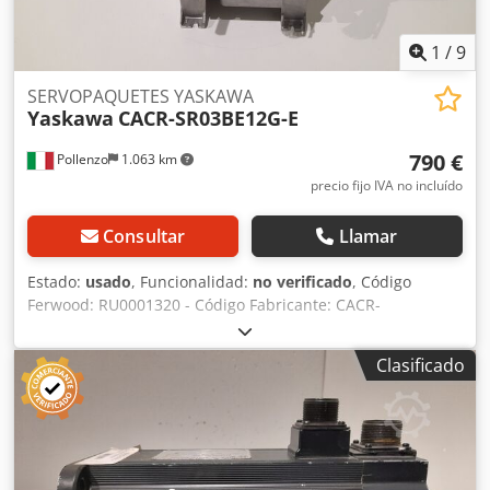
1
/
9
SERVOPAQUETES YASKAWA
Yaskawa
CACR-SR03BE12G-E
790 €
Pollenzo
1.063 km
precio fijo IVA no incluído
Consultar
Llamar
Estado:
usado
, Funcionalidad:
no verificado
, Código
Ferwood: RU0001320 - Código Fabricante: CACR-
SR03BE12G-E - Estado: Usado - Funcionalidad: No probado
- Si está interesado ofrecemos un servicio de revisión,
Clasificado
contáctenos. Cjdpsv Du Nisfx Ahfsrf