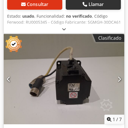
Consultar
Llamar
Estado:
usado
, Funcionalidad:
no verificado
, Código
Ferwood: RU0005345 - Código Fabricante: SGMGH-30DCA61
- Estado: Usado - Funcionalidad: No probado - Si está
interesado ofrecemos un servicio de revisión, consúltenos.
Clasificado
Crsdov Efiiepfx Ahfjf
1
/
7