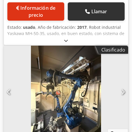
Información de
Llamar
precio
Estado:
usado
, Año de fabricación:
2017
, Robot industrial
Yaskawa MH-50-35, usado, en buen estado, con sistema de
control DX100. Cjdpezia Hgjfx Ahferf
Clasificado