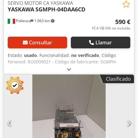
SERVO MOTOR CA YASKAWA
YASKAWA
SGMPH-04DAA6CD
590 €
Pollenzo
1.063 km
FCA VB IVA no incluído
Consultar
Llamar
Estado:
usado
, Funcionalidad:
no verificado
, Código
Ferwood: RU0009021 - Código de fabricante: SGMPH-
04DAA6CD - Condición: Usado - Funcionalidad: Sin probar -
Máquina compatible: - Si está interesado, ofrecemos
Clasificado
servicio de reacondicionamiento, contáctenos. 3KG -
36X26X21 Csdoyb R Rujpfx Ahfsrf