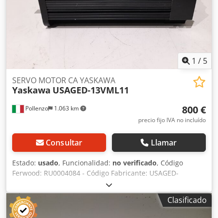
1
/
5
SERVO MOTOR CA YASKAWA
Yaskawa
USAGED-13VML11
800 €
Pollenzo
1.063 km
precio fijo IVA no incluído
Consultar
Llamar
Estado:
usado
, Funcionalidad:
no verificado
, Código
Ferwood: RU0004084 - Código Fabricante: USAGED-
13VML11 - Estado: Usado - Funcionalidad: No probado - Si
está interesado ofrecemos un servicio de revisión,
Clasificado
contáctenos. Crsdpfjv Ed Nusx Ahfsf