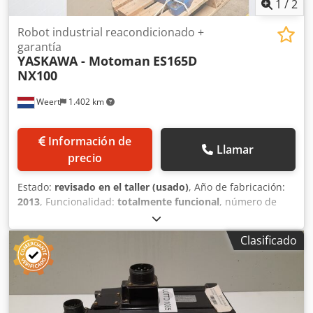
1
/
2
Robot industrial reacondicionado +
garantía
YASKAWA - Motoman
ES165D
NX100
Weert
1.402 km
Información de
Llamar
precio
Estado:
revisado en el taller (usado)
, Año de fabricación:
2013
, Funcionalidad:
totalmente funcional
, número de
máquina/vehículo:
ES165D NX100
, peso total:
1.100 kg
,
capacidad de carga:
165 kg
, alcance del brazo:
2.651 mm
,
Clasificado
fabricante de controles:
YASKAWA-Motoman
, modelo de
controlador:
NX100
, fabricante de colgantes de enseñanza:
Fanuc
, Equipamiento:
documentación / manual
, IRS
Robotics®: robot industrial reacondicionado. Fiabilidad
garantizada. 100 % completo y totalmente funcional: brazo