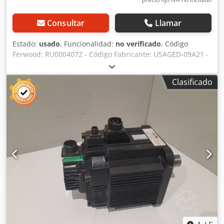
Consultar
Llamar
Estado:
usado
, Funcionalidad:
no verificado
, Código
Ferwood: RU0004072 - Código Fabricante: USAGED-09A21 -
Estado: Usado - Funcionalidad: No probado - Si está
interesado ofrecemos un servicio de revisión, contáctenos.
Clasificado
Crsdpfx Ahev D Ihljfef