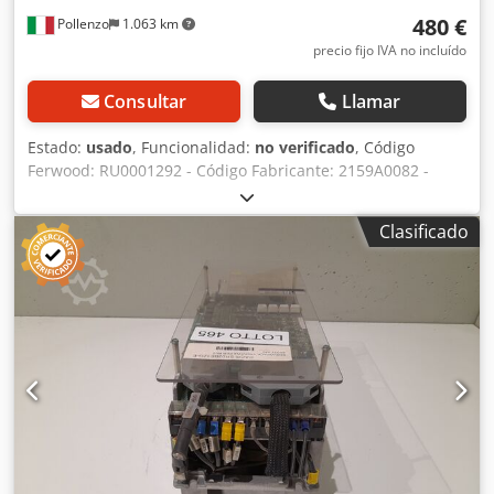
480 €
Pollenzo
1.063 km
precio fijo IVA no incluído
Consultar
Llamar
Estado:
usado
, Funcionalidad:
no verificado
, Código
Ferwood: RU0001292 - Código Fabricante: 2159A0082 -
Estado: Usado - Funcionalidad: No probado - Si está
interesado ofrecemos un servicio de revisión, consúltenos.
Clasificado
Cjdpfx Aov Du Dyohfsrf