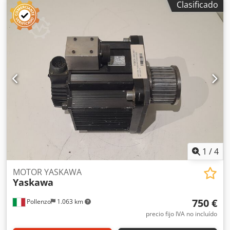
Clasificado
contáctenos. Cjdov D Ighjpfx Ahferf
1
/
4
MOTOR YASKAWA
Yaskawa
750 €
Pollenzo
1.063 km
precio fijo IVA no incluído