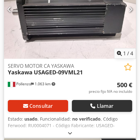
1
/
4
SERVO MOTOR CA YASKAWA
Yaskawa
USAGED-09VML21
500 €
Pollenzo
1.063 km
precio fijo IVA no incluído
Consultar
Llamar
Estado:
usado
, Funcionalidad:
no verificado
, Código
Ferwood: RU0004071 - Código Fabricante: USAGED-
09VML21 - Estado: Usado - Funcionalidad: No probado - Si
está interesado ofrecemos un servicio de revisión,