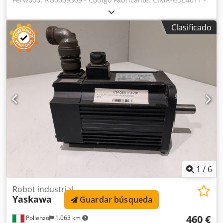
Estado: Usado - Funcionalidad: No probado - Si está
interesado ofrecemos un servicio de revisión, consúltenos.
Clasificado
Cjdpfxev Hrhne Ahfsrf
1
/
6
Robot industrial
Yaskawa
Guardar búsqueda
460 €
Pollenzo
1.063 km