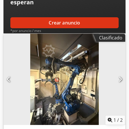
esperan
Crear anuncio
*por anuncio / mes
Clasificado
1
/
2