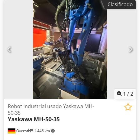
Fabricante Yaskawa Electric Corporation (fabricado en
Clasificado
Japón) Modelo MOTOMAN HP20D Código de tipo Codozk
Awdspfx Ahfsrf YR-HP0020D-B00 Especificaciones técnicas
Año de fabricación: octubre de 2013 Capacidad de carga
útil: 20 kg Peso del robot: 268 kg Alimentación: CA 400 V,
trifásica, 50/60 Hz Consumo medio de energía: 2,0 kVA
Presión neumática máxima: 490 kPa (unidad de
preparación neumática integrada) Número de serie:
R14669-696-4 Número de pedido: S3V853-1-4 Rango de
movimiento Dimensión A (alcance trasero): 1417 mm
Dimensión B (alcance máximo hacia adelante): 1717 mm
Dimensión C (alcance vertical máximo): 2072 mm
Dimensión D (alcance máximo por debajo del nivel base):
991 mm
1
/
2
Robot industrial usado Yaskawa MH-
50-35
Yaskawa
MH-50-35
Overath
1.446 km