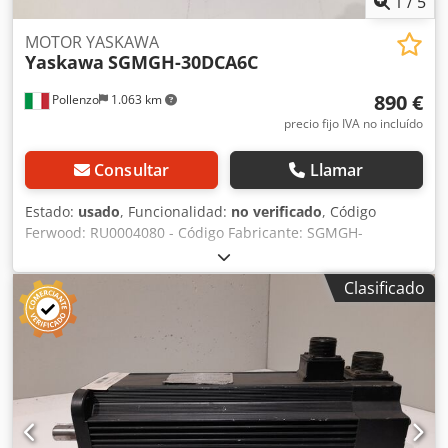
1
/
5
MOTOR YASKAWA
Yaskawa
SGMGH-30DCA6C
890 €
Pollenzo
1.063 km
precio fijo IVA no incluído
Consultar
Llamar
Estado:
usado
, Funcionalidad:
no verificado
, Código
Ferwood: RU0004080 - Código Fabricante: SGMGH-
30DCA6C - Estado: Usado - Funcionalidad: No probado - Si
está interesado ofrecemos un servicio de revisión,
Clasificado
consúltenos. Cjdpfx Ajv Ed Hyjhferf