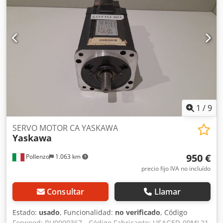
1
/
9
SERVO MOTOR CA YASKAWA
Yaskawa
950 €
Pollenzo
1.063 km
precio fijo IVA no incluído
Consultar
Llamar
Estado:
usado
, Funcionalidad:
no verificado
, Código
Ferwood: RU0000367 - Código Fabricante: USAGED-09ML21