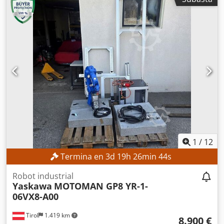
NX100. Disponemos de otros 40 robots Yaskawa en nuestro
almacén. Crodehpp U Dopfx Ahfef Somos socios del
sistema de Yaskawa MOTOMAN. Puesta en marcha,
programación y servicio técnico.
1
/
12
Termina en
3
d
19
h
26
min
42
s
Robot industrial
Yaskawa
MOTOMAN GP8 YR-1-
06VX8-A00
Tirol
1.419 km
8.900 €