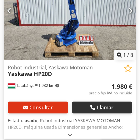
1
/
8
Robot industrial, Yaskawa Motoman
Yaskawa
HP20D
1.980 €
Tatabánya
1.932 km
precio fijo IVA no incluído
Consultar
Llamar
Estado:
usado
, Robot industrial YASKAWA MOTOMAN
HP20D, máquina usada Dimensiones generales Ancho:
1400 mm Profundidad: 600 mm Altura: 1900 mm