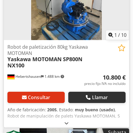
recompra posible en cualquier momento para todo el
sector industrial. Lukas van Rossum
1
/
10
Robot de paletización 80kg Yaskawa
MOTOMAN
Yaskawa MOTOMAN
SP800N
NX100
10.800 €
Hebertshausen
1.488 km
precio fijo IVA no incluído
Consultar
Llamar
Año de fabricación:
2005
, Estado:
muy bueno (usado)
,
Robot de manipulación de palets Yaskawa MOTOMAN, 5
ejes, con pinza y sistema neumático. En muy buen estado,
con solo 1800 horas de funcionamiento. Controlador
Subasta