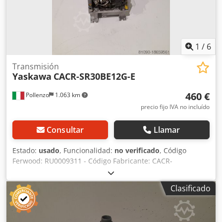
1
/
6
Transmisión
Yaskawa
CACR-SR30BE12G-E
460 €
Pollenzo
1.063 km
precio fijo IVA no incluído
Consultar
Llamar
Estado:
usado
, Funcionalidad:
no verificado
, Código
Ferwood: RU0009311 - Código Fabricante: CACR-
SR30BE12G-E - Estado: Usado - Funcionalidad: No probado
- Si está interesado ofrecemos un servicio de revisión,
Clasificado
contáctenos. Cjdpov Hrilefx Ahfsrf