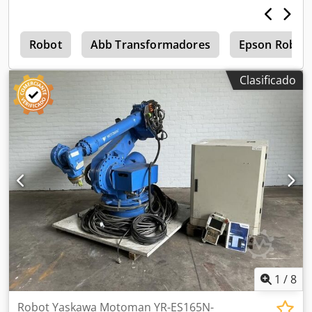
s
Robot
Abb Transformadores
Epson Robot
Clasificado
1
/
8
Robot Yaskawa Motoman YR-ES165N-