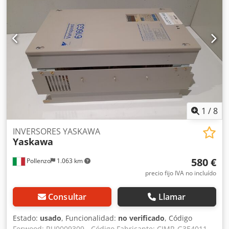
1
/
8
INVERSORES YASKAWA
Yaskawa
580 €
Pollenzo
1.063 km
precio fijo IVA no incluído
Consultar
Llamar
Estado:
usado
, Funcionalidad:
no verificado
, Código
Ferwood: RU0009309 - Código Fabricante: CIMR-G3E4011 -