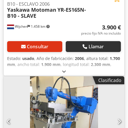
B10 - ESCLAVO 2006
Yaskawa Motoman
YR-ES165N-
B10 - SLAVE
3.900 €
Wijchen
1.458 km
precio fijo IVA no incluído
Consultar
Llamar
Estado:
usado
, Año de fabricación:
2006
, altura total:
1.700
mm
, ancho total:
1.900 mm
, longitud total:
2.300 mm
,
Peso en vacío: 1.120 kg - Año de fabricación: 2006 -
Documentación disponible: No - Marcado CE presente: Sí -
Clasificado
Certificado CE disponible: No - Número de serie: S66B18-1-
3 - Número de ejes [uds.]: 6 - Alcance [mm]: 2651 -
Capacidad de carga [kg]: 100 - Dimensiones de transporte:
2300mm x 1900mm x 1700mm (largo x ancho x alto) - Peso
de transporte [kg]: 1120kg Credpfx Ahoyic Ifsfsf - Número
de bultos para transporte [uds.]: 2 Información financiera
IVA: El precio indicado es neto, más IVA. IVA / Imposición
de margen: El IVA es deducible para empresas. Entrega y