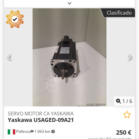
44V2AAB - Condición: Usado - Funcionalidad: No probado -
Máquina compatible: - Si está interesado, ofrecemos
Clasificado
servicio de revisión. Contáctenos. 28KG - 46X39X27
Crodsybbn Repfx Ahfsf
1
/
6
SERVO MOTOR CA YASKAWA
Yaskawa
USAGED-09A21
250 €
Pollenzo
1.063 km
precio fijo IVA no incluído