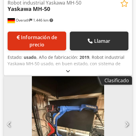
Robot industrial Yaskawa MH-50
Yaskawa
MH-50
Overath
1.446 km
Información de
Llamar
precio
Estado:
usado
, Año de fabricación:
2019
, Robot industrial
Yaskawa MH-50 usado, en buen estado, con sistema de
control DX100. Cedpfxjziaz Dj Ahferf
Clasificado