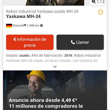
1
/
2
Robot industrial Yaskawa usado MH-24
Yaskawa
MH-24
Overath
1.446 km
Información de
Llamar
precio
Estado:
usado
, Año de fabricación:
2018
, Robot industrial
Yaskawa MH-24 usado, en buen estado, con sistema de
control DX100. Crjdjzia Ecepfx Ahfef
Anuncie ahora desde 4,49 €
*
11 millones de compradores
le