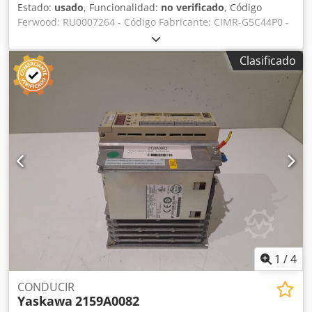
Estado:
usado
, Funcionalidad:
no verificado
, Código
Ferwood: RU0007264 - Código Fabricante: CIMR-G5C44P0 -
Estado: Usado - Funcionalidad: No probado - Si está
interesado ofrecemos un servicio de revisión, consúltenos.
Clasificado
Crjdpfxownpike Ahfsf
1
/
4
CONDUCIR
Yaskawa
2159A0082