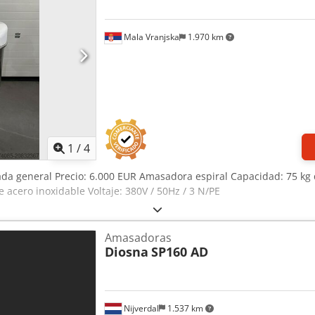
Mala Vranjska
1.970 km
1
/
4
da general Precio: 6.000 EUR Amasadora espiral Capacidad: 75 k
 acero inoxidable Voltaje: 380V / 50Hz / 3 N/PE
Amasadoras
Diosna
SP160 AD
Nijverdal
1.537 km