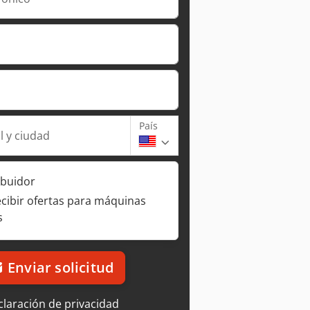
País
l y ciudad
ibuidor
ecibir ofertas para máquinas
s
Enviar solicitud
laración de privacidad