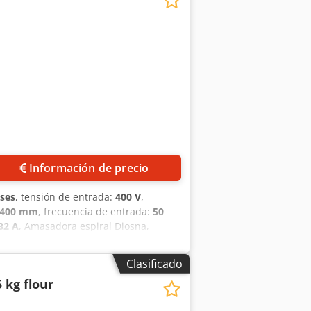
Información de precio
ses
, tensión de entrada:
400 V
,
.400 mm
, frecuencia de entrada:
50
32 A
, Amasadora espiral Diosna,
emporizadores y 2 velocidades
a y servicio Opcional: contrato de
Clasificado
archa servicio de alquiler de
5 kg flour