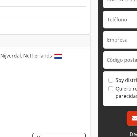
Teléfono
Empresa
 Nijverdal, Netherlands
Código posta
Soy distr
Quiero r
parecida
Dec