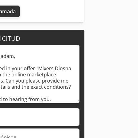
llamada
ICITUD
rónico*