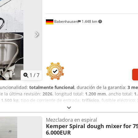
Babenhausen
1.448 km
1
/
7
Funcionalidad:
totalmente funcional
, duración de la garantía:
3 me
de la última revisión:
2026
, longitud total:
1.200 mm
, ancho total:
1
:
1.500 kg
, tipo de corriente de entrada:
trifásico
, fusible eléctrico:
s extraíbles Amasadora para un máximo de 160 kg de masa con 2 t
 enchufe CEE de 32 A Amasadora usada, reacondicionada con garantí
Mezcladora en espiral
aquete de servicio entrega e instalación formación e puesta en m
Kemper Spiral dough mixer
for 7
ción de amasadoras espirales!
6.000EUR