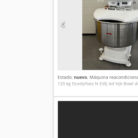
Estado:
nuevo
, Máquina reacondiciona
120 kg Dcedpfxex N Edtj Ad Njk Bowl de