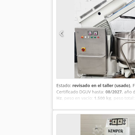
Estado:
revisado en el taller (usado)
, 
Certificado DGUV hasta:
08/2027
, año 
Hz
, peso en vacío:
1.500 kg
, peso total
modelo TOP: SP 160 AD con 2 depósito
tecnología robusta conexión de 400 V,
mantenimiento Dcsdpfjvvqqmjx Ad Nek p
máquinas ¡Ofrecemos una amplia selec