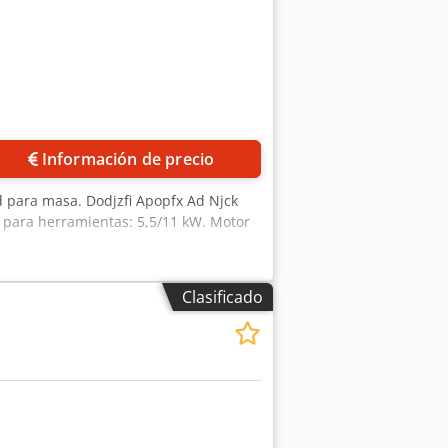
Información de precio
d para masa. Dodjzfi Apopfx Ad Njck
r para herramientas: 5,5/11 kW. Motor
Clasificado