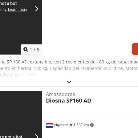
1
/
6
na SP 160 AD, extensible, con 2 recipientes de 160 kg de capacida
ento en harina: 100 kg. Capacidad del recipiente: 260 litros. Moto
hidráulico: 1,1 kW.
Amasadoras
Diosna
SP160 AD
Nijverdal
1.537 km