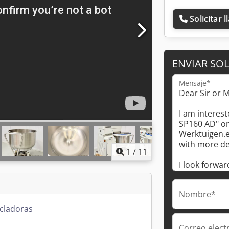
Solicitar 
ENVIAR SOL
Mensaje*
1
/
11
Nombre*
cladoras
Correo elect