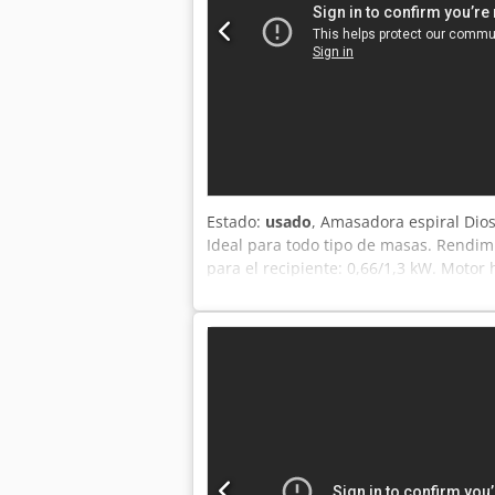
Estado:
usado
, Amasadora espiral Dios
Ideal para todo tipo de masas. Rendimi
para el recipiente: 0,66/1,3 kW. Motor 