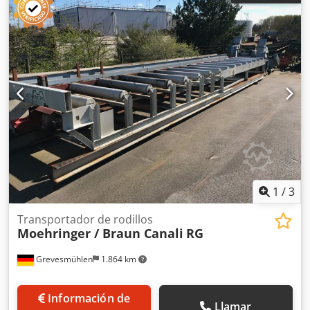
1
/
3
Transportador de rodillos
Moehringer / Braun Canali
RG
Grevesmühlen
1.864 km
Información de
Llamar