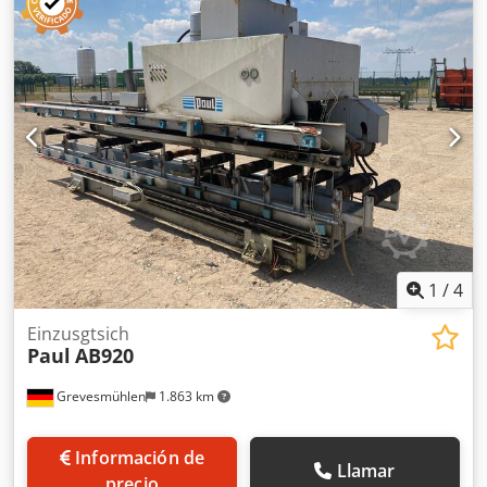
motorreductor de avance SEW
1
/
4
Einzusgtsich
Paul
AB920
Grevesmühlen
1.863 km
Información de
Llamar
precio