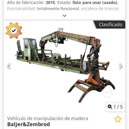
Año de fabricación:
2015
, Estado:
listo para usar (usado)
,
Funcionalidad:
totalmente funcional
, escalera de troncos
JOCAR - 4 pasos Crodpfx Ahewiia Ss Hsf - incluye central
hidráulica Muy robusta
Clasificado
1
/
5
Vehículo de manipulación de madera
Baljer&Zembrod