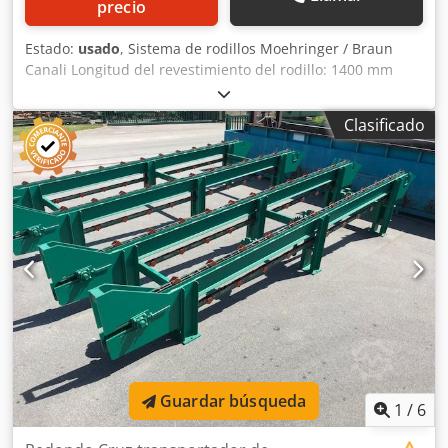
precio
Estado:
usado
, Sistema de rodillos Moehringer / Braun
Canali Longitud del revestimiento del rodillo: 1400 mm
Distancia entre rodillos: 700 mm Crjdjdffnhjpfx Ah Hof
Longitud total: aproximadamente 11000 mm
Clasificado
Guardar búsqueda
1
/
6