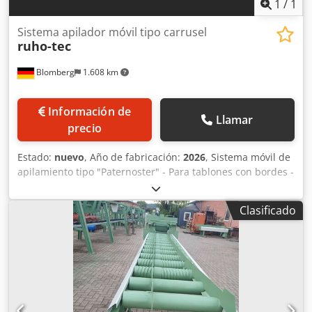
1
/
1
Sistema apilador móvil tipo carrusel
ruho-tec
Blomberg
1.608 km
Información de
Llamar
precio
Estado:
nuevo
, Año de fabricación:
2026
, Sistema móvil de
apilamiento tipo "Paternoster" - Para tablones con bordes -
Longitudes: de 2 a 5 m - Rendimiento: de 20 a 30 tablones
por minuto - Potencia total: aprox. 15 kW - Peso total: 3940
Clasificado
kg Se trata de un sistema "conecte y use". Toda la máquina
de apilamiento se puede colocar en el lugar deseado
mediante un montacargas. Una conexión eléctrica a través
de un enchufe CE es suficiente y el sistema se pone en
marcha, como se puede ver en el vídeo. Cedpfx Aezgaqyoh
Horf Se pueden preseleccionar diferentes alturas y anchos
de apilamiento.