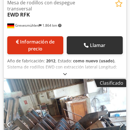
Mesa de rodillos con despegue
transversal
EWD
RFK
Grevesmühlen
1.864 km
Información de
Llamar
precio
Año de fabricación:
2012
, Estado:
como nuevo (usado)
,
Sistema de rodillos EWD con extracción lateral Longitud:
6500 mm Ancho total: 2000 mm Longitud del revestimiento
del rodillo: 1200 mm Crsdpfxsglugyj Ah Hof
Clasificado