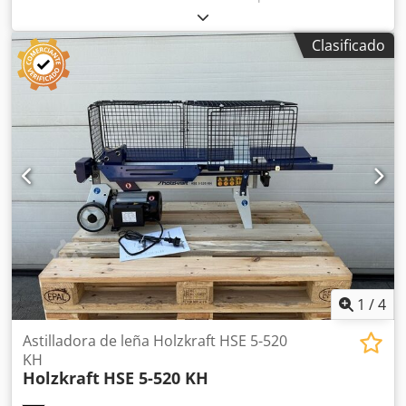
de diversos materiales como madera, cartón, esteras de
fibra de vidrio o materiales similares, por ejemplo, como
Clasificado
pretratamiento para procesos de reciclaje. La instalación
consta de dos cintas transportadoras de alimentación, la
trituradora, un ventilador de transporte y una cabina
insonorizada. Datos técnicos: Cedpozrx Hdsfx Ah Horf -
Potencia total: 31,7 kW - Motor de la trituradora: 7,5 kW -
Ancho de entrada: 550 mm - Altura de entrada: aprox.
25/75 mm - Ventilador: 22 kW / 10.800 m³/h
1
/
4
Astilladora de leña Holzkraft HSE 5-520
KH
Holzkraft
HSE 5-520 KH