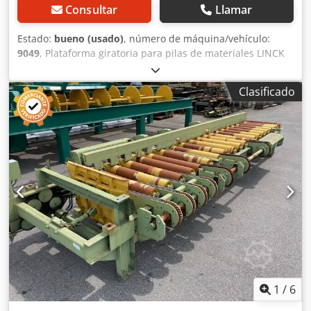
Consultar
Llamar
Estado:
bueno (usado)
, número de máquina/vehículo:
9049
, Plataforma giratoria para pilas de materiales LINCK
DV 35: - Dos rodillos dentados de avance, accionados
eléctricamente (dos motores independientes). - Rotación
Clasificado
de la pila de materiales, accionada eléctricamente (motor
SEW de 5,5 kW). - Cilindro de gran tamaño para la sujeción
de las pilas de materiales MADER KDI-125-0250-A-PPV-M,
fabricado en 2017. Estructura del dispositivo muy robusta.
Crjdszrxfyspfx Ah Hef
1
/
6