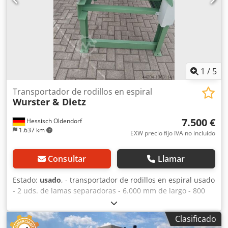
1
/
5
Transportador de rodillos en espiral
Wurster & Dietz
7.500 €
Hessisch Oldendorf
1.637 km
EXW precio fijo IVA no incluído
Consultar
Llamar
Estado:
usado
, - transportador de rodillos en espiral usado
- 2 uds. de lamas separadoras - 6.000 mm de largo - 800
mm de ancho de rodillos - aprox. 1.000 mm de ancho total
- aprox. 150 mm de diámetro de rodillos Crodpsw Ag Dzsfx
Clasificado
Ah Hjf - aprox. 430 mm de paso entre rodillos -