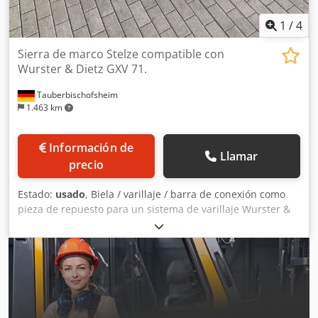
1
/
4
Sierra de marco Stelze compatible con
Wurster & Dietz GXV 71.
Tauberbischofsheim
1.463 km
Información de
Llamar
precio
Estado:
usado
, Biela / varillaje / barra de conexión como
pieza de repuesto para un sistema de varillaje Wurster &
Dietz GXV 71 o EWD. Datos técnicos: - Longitud total:
aproximadamente 3.270 mm - D1: 190 mm - D2: 150 mm -
Grosor del material: 50 mm - Distancia entre ejes:
aproximadamente 3.020 mm Csdpfx Ahezrx Ete Hsrf