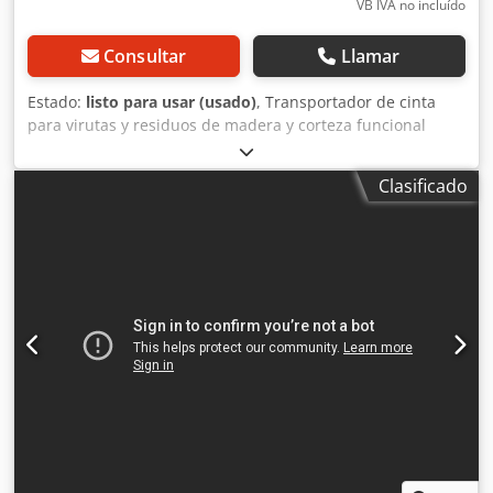
VB IVA no incluído
Consultar
Llamar
Estado:
listo para usar (usado)
, Transportador de cinta
para virutas y residuos de madera y corteza funcional
Cedopkzwmspfx Ah Hsrf longitud aprox. 3500mm anchura
aprox. 400 mm motor BEVI 2,2 kW, 400 V
Clasificado