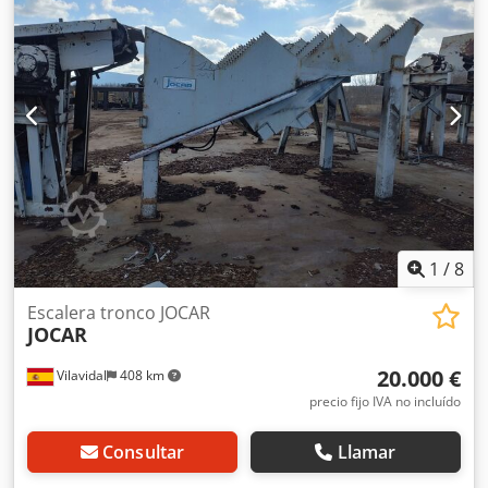
1
/
8
Escalera tronco JOCAR
JOCAR
20.000 €
Vilavidal
408 km
precio fijo IVA no incluído
Consultar
Llamar