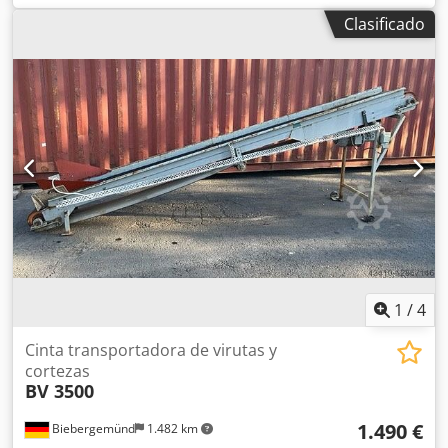
Longitud de los rodillos: 2,0 m. Altura de construcción: 1,0
Clasificado
m. Equipado con transportador transversal elevador y
descendente con 5 cadenas, accionado hidráulicamente.
Descarga hacia la izquierda y hacia la derecha. 4 rodillos
de apoyo ajustables hidráulicamente, para elevar y
descender. Transmisión dividida con 2 motores de
engranajes.
1
/
4
Cinta transportadora de virutas y
cortezas
BV 3500
1.490 €
Biebergemünd
1.482 km