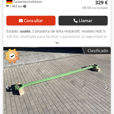
329 €
Tauberbischofsheim
1.463 km
VB IVA no incluído
Consultar
Llamar
Estado:
usado
, Cortadora de leña Holzkraft, modelo HSE 5-
520 KH, diseñada para facilitar y garantizar la seguridad al
cortar troncos pequeños, tanto para uso privado como
semiprofesional. Su diseño compacto y su fácil manejo
Clasificado
permiten trabajar de forma eficiente, incluso en espacios
reducidos. Ideal para la preparación de leña. Datos
técnicos: Csdpfxozrx E Ho Ah Horf - Fuerza de corte: 5
toneladas - Longitud máxima del tronco a cortar: 520 mm -
Diámetro máximo del tronco a cortar: 250 mm - Motor:
eléctrico, 230 V - Peso: aproximadamente 50 kg