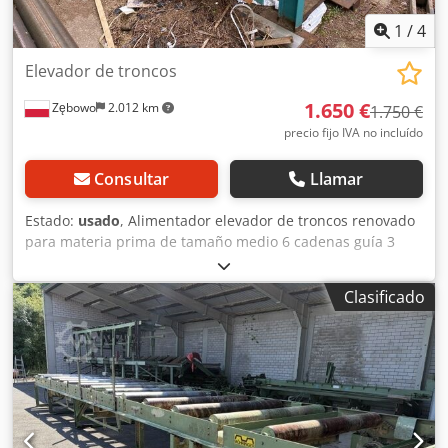
1
/
4
Elevador de troncos
1.650 €
Zębowo
2.012 km
1.750 €
precio fijo IVA no incluído
Consultar
Llamar
Estado:
usado
, Alimentador elevador de troncos renovado
para materia prima de tamaño medio 6 cadenas guía 3
arrastradores Codjy Szwzepfx Ah Herf
Clasificado