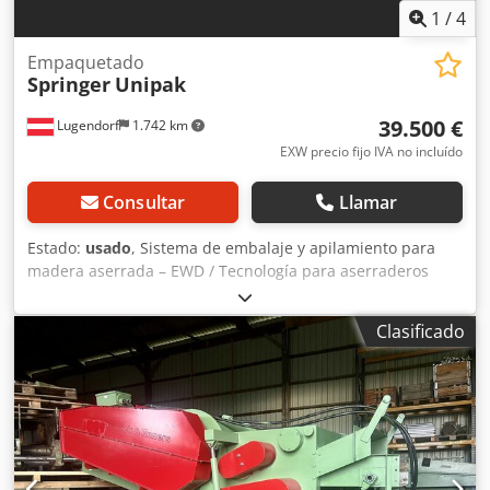
1
/
4
Empaquetado
Springer
Unipak
39.500 €
Lugendorf
1.742 km
EXW precio fijo IVA no incluído
Consultar
Llamar
Estado:
usado
, Sistema de embalaje y apilamiento para
madera aserrada – EWD / Tecnología para aserraderos
Sistema de embalaje y carga para madera aserrada Se
ofrece a la venta un sistema de embalaje y apilamiento de
Clasificado
alta calidad para la manipulación y carga automatizadas
de madera aserrada. El sistema es adecuado para
aserraderos y empresas de procesamiento de madera, y
está diseñado para el procesamiento económico de
paquetes de madera aserrada. Datos técnicos *
Longitudes de la madera: de 3,0 a 5,0 m (máximo 5,5 m) *
Ámbito de aplicación: apilamiento, alineación y carga de