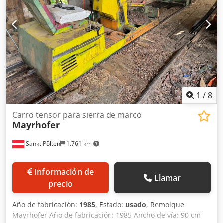
1
/
8
Carro tensor para sierra de marco
Mayrhofer
Sankt Pölten
1.761 km
Información de
Llamar
precio
Año de fabricación:
1985
, Estado:
usado
, Remolque
Mayrhofer Año de fabricación: 1985 Ancho de vía: 90 cm