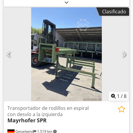
con remolque auxiliar Crsdpfjzl N Eksx Ah Hsf disponible
de inmediato, totalmente operativo, pero se recomienda
Clasificado
que se revise/restaure Ubicación: Austria, cerca de St.
Pölten
1
/
8
Transportador de rodillos en espiral
con desvío a la izquierda
Mayrhofer
SPR
Geiselwind
1.519 km