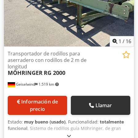
1
/
16
Transportador de rodillos para
aserradero con rodillos de 2 m de
longitud
MÖHRINGER
RG 2000
Geiselwind
1.519 km
Información de
Llamar
precio
Estado:
muy bueno (usado)
, Funcionalidad:
totalmente
funcional
, Sistema de rodillos guía Möhringer, de gran
estabilidad. Cedpezg Drnjfx Ah Horf Longitud: 11,20 m.