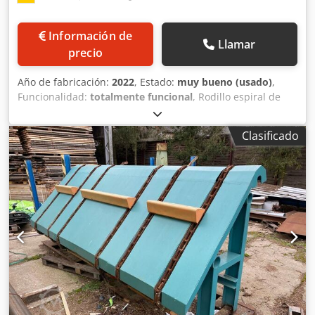
Información de
Llamar
precio
Año de fabricación:
2022
, Estado:
muy bueno (usado)
,
Funcionalidad:
totalmente funcional
, Rodillo espiral de
Mayrhofer con deflector hacia la izquierda, de gran
estabilidad. Longitud del brazo de descarga: 5,5 m.
Clasificado
Longitud del rodillo: 700 mm. Rodillo de giro contrario para
una descarga recta. Codpfxezinnro Ah Hjrf Totalmente
revestido de chapa. Pilón de descarga para la extracción
con carretilla elevadora, etc. Solo ha estado en
funcionamiento durante 8 meses.