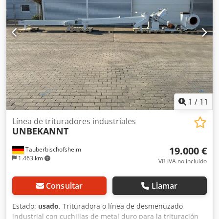
1
/
11
Línea de trituradores industriales
UNBEKANNT
19.000 €
Tauberbischofsheim
1.463 km
VB IVA no incluído
Consultar
Llamar
Estado:
usado
, Trituradora o línea de desmenuzado
industrial con cuchillas de metal duro para la trituración