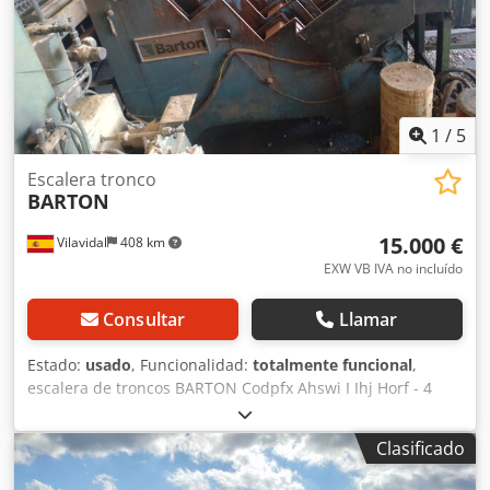
1
/
5
Escalera tronco
BARTON
15.000 €
Vilavidal
408 km
EXW VB IVA no incluído
Consultar
Llamar
Estado:
usado
, Funcionalidad:
totalmente funcional
,
escalera de troncos BARTON Codpfx Ahswi I Ihj Horf - 4
pasos - ancho: 120 cm - alto: 250 cm
Clasificado