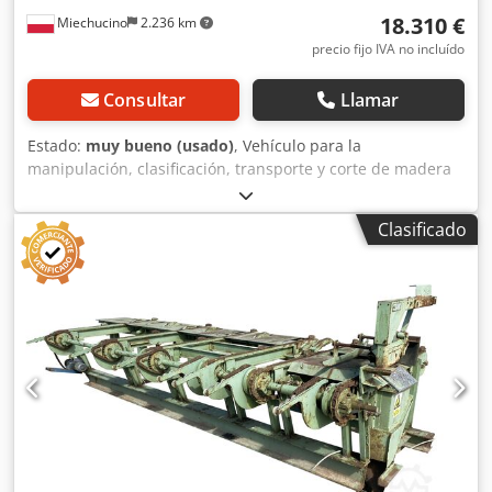
18.310 €
Miechucino
2.236 km
precio fijo IVA no incluído
Consultar
Llamar
Estado:
muy bueno (usado)
, Vehículo para la
manipulación, clasificación, transporte y corte de madera
redonda Baljer & Zembrod - Fabricado en Alemania -
Medición de la longitud de la madera - Ciclo de corte
Clasificado
automático CARACTERÍSTICAS TÉCNICAS: - Diámetro
máximo del tronco: 1000 mm - Alcance máximo de la grúa:
9200 mm - Ángulo de trabajo de la grúa: 225° Cjdpfjlimriex
Ah Hsrf - Cabezal giratorio: 360° - Capacidad de carga:
2000 mm - 2560 kg 7240 mm - 1680 kg 9200 mm - 1330 kg -
Dimensiones del remolque: 6000 x 2150 mm - Remolque
con descarga hidráulica bilateral - Potencia del motor de la
bomba: 11 kW - Potencia del motor de avance: 8,6 kW -
Velocidad de avance: 90 m/min SIERRA HOLTEC FS 121 -
Medición de la longitud del tronco - Longitud de trabajo:
1000 mm - Carrera hidráulica de la guía - Modo de
funcionamiento manual y automático - Elevación del