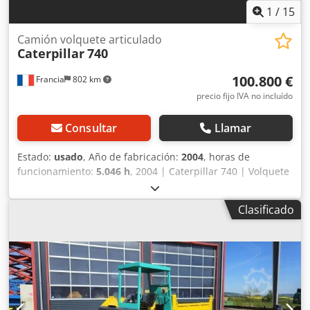
1
/
15
Camión volquete articulado
Caterpillar
740
100.800 €
Francia
802 km
precio fijo IVA no incluído
Consultar
Llamar
Estado:
usado
, Año de fabricación:
2004
, horas de
funcionamiento:
5.046 h
, 2004 | Caterpillar 740 | Volquete
articulado usado | 5046 horas | 5046 km 📍Ubicación:
Francia 🚛 Entrega disponible en su destino: ¡utilice
Clasificado
nuestra calculadora de envío para estimar los costes de
transporte! 💰 Compre ahora por 100 800 EUR o haga una
oferta. Pago al momento de la entrega disponible por una
tarifa asequible (sujeto a aprobación)* 👷‍♂️ Inspeccionado
por un experto independiente 60 puntos de inspección, 55
aprobados ✅, 4 con deficiencias ℹ️, 1 requiere atención ⚠️ 📌
Comentario del inspector: Buen estado general Dcsdjzc