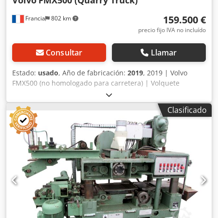
Volvo
FMX500 (Quarry Truck)
Jaweed GmbH. * Más información y nuestros Términos y
159.500 €
Francia
802 km
Condiciones (AGB) se encuentran en nuestro sitio web.
Vendemos nuestros productos bajo condiciones generales
precio fijo IVA no incluído
de venta.
Consultar
Llamar
Estado:
usado
, Año de fabricación:
2019
, 2019 | Volvo
FMX500 (no homologado para carretera) | Volquete
articulado de ocasión 📍Ubicación: Francia 🚛 Entrega
disponible en tu destino – ¡Utiliza nuestra calculadora de
Clasificado
envíos para estimar los costes de transporte! Dodpfeytnt
Rsx Actsck 💰 Cómpralo ahora por 159.500 EUR o haz una
oferta. Pago a la entrega disponible por una tarifa
adicional (sujeto a aprobación)* 👷‍♂️ Inspeccionado por un
experto independiente 45 puntos de inspección: 36
aprobados ✅ 6 menores ℹ️ 3 incidencias ⚠️ 📌 Comentario
del inspector: No fue posible arrancar el motor debido a
un fallo hidráulico, por lo que solo se realizó una
inspección visual. No se pudo acceder ni al motor ni a la
cabina porque la palanca de apertura estaba defectuosa.
Se reparará antes de la venta. 📄 ¿Quieres ver el informe