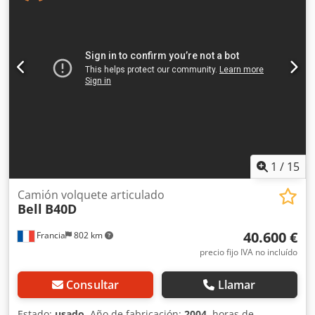
1
/
15
Camión volquete articulado
Bell
B40D
40.600 €
Francia
802 km
precio fijo IVA no incluído
Consultar
Llamar
Estado:
usado
, Año de fabricación:
2004
, horas de