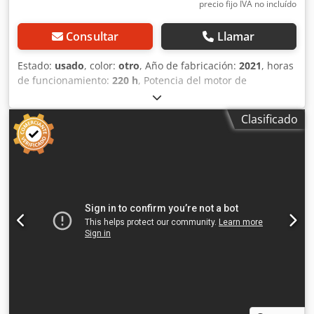
precio fijo IVA no incluído
Consultar
Llamar
Estado:
usado
, color:
otro
, Año de fabricación:
2021
, horas
de funcionamiento:
220 h
, Potencia del motor de
combustión interna: 48 CV (35 kW) MMA: 2.700 kg Marca
del motor: Kubota Capacidad de elevación: 3.100 kg
Clasificado
Marcado CE: sí Número de serie: 2860612 ¡Máquinas en
venta! Visite nuestra web para ver una amplia variedad de
máquinas listas para la compra. Disponemos de más
opciones de las que aparecen online; llámenos o
escríbanos en cualquier momento. Todas nuestras
máquinas están totalmente revisadas y garantizadas para
su fiabilidad. ¿Necesita fotos? Sólo contáctenos y se las
enviaremos de inmediato. Le atendemos en neerlandés,
inglés, francés, alemán, español y ruso. Descubra nuestra
amplia gama de máquinas fiables. Dsdpfxszdx Ils Actock