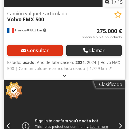
1
/
15
Camión volquete articulado
Volvo
FMX 500
275.000 €
Francia
802 km
precio fijo IVA no incluído
Consultar
Llamar
Estado:
usado
, Año de fabricación:
2024
, 2024 | Volvo FMX
500 | Camión volquete articulado usado | 1.729 km 📍
Ubicación: Francia 🚛 Entrega disponible a su destino:
utilice nuestra calculadora de envíos para estimar los
Clasificado
costes de transporte. 💰 Cómpralo ahora por 275.000 EUR o
haz una oferta. Pago a la entrega disponible por una tarifa
asequible (sujeto a aprobación)* 👷‍♂️ Inspeccionado por un
perito independiente 60 puntos de inspección: 58
aprobados ✅ 1 imperfecto ℹ️ 1 observación ⚠️ 📌
Comentario del inspector: El camión funcionaba en el
momento de la inspección y tenía muy pocos kilómetros
recorridos. 📄 ¿Quieres ver la inspección completa, fotos