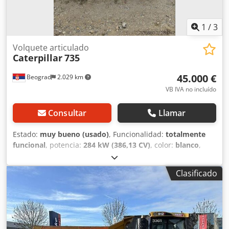
1
/
3
Volquete articulado
Caterpillar
735
45.000 €
Beograd
2.029 km
VB IVA no incluído
Consultar
Llamar
Estado:
muy bueno (usado)
, Funcionalidad:
totalmente
funcional
, potencia:
284 kW (386,13 CV)
, color:
blanco
,
peso máximo de la carga:
40.000 kg
, Año de fabricación:
2007
, número de máquina/vehículo:
CAT00735JB1N00920
,
Clasificado
la máquina está completamente funcional Dedpfxjylw Nxj
Acteck