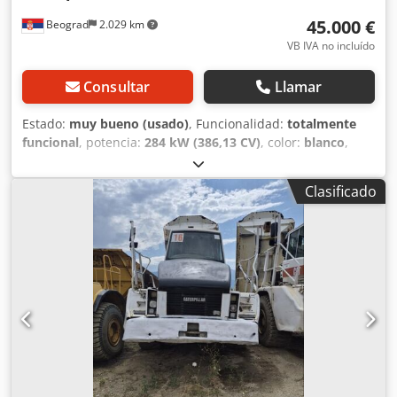
opciones de maquinaria? Ofrecemos útiles herramientas y
45.000 €
Beograd
2.029 km
recursos para todos los propietarios y operadores de
equipos, fácilmente accesibles en nuestra plataforma.
VB IVA no incluído
Consultar
Llamar
Estado:
muy bueno (usado)
, Funcionalidad:
totalmente
funcional
, potencia:
284 kW (386,13 CV)
, color:
blanco
,
peso máximo de la carga:
40.000 kg
, Año de fabricación:
2007
, número de máquina/vehículo:
CAT00735VB1N00936
,
Clasificado
El dúmper está en excelente estado. Dedpfx Aceylw Rijtjck