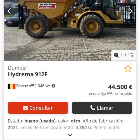
1
/
15
Dumper
Hydrema
912F
44.500 €
Beveren
1.346 km
precio fijo IVA no incluído
Consultar
Llamar
Estado:
bueno (usado)
, color:
otro
, Año de fabricación:
2021
, horas de funcionamiento:
4.850 h
, Potencia del
motor de combustión interna: 147 CV (108 kW) MMA (Masa