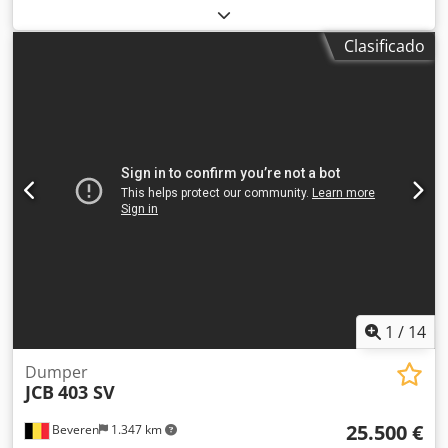
obras en buen estado, con solo 1289 horas de
funcionamiento. Datos técnicos: - Tipo: dumper
Clasificado
todoterreno articulado para obras - Fabricante: Thwaites
Ltd - Año de fabricación: 2011 - Peso en vacío: 2890 kg -
Carga útil: 2500 kg - Peso máximo total: 5390 kg - Carga en
el eje delantero: 2780 kg - Carga en el eje trasero: 1800 kg -
Potencia del motor: 24,8 kW (aprox. 33 CV) - Horas de
funcionamiento: 1289 h (muy poco uso) La venta se realiza
por encargo del propietario. Se puede concertar una visita
y recogida.
1
/
14
Dumper
JCB
403 SV
25.500 €
Beveren
1.347 km