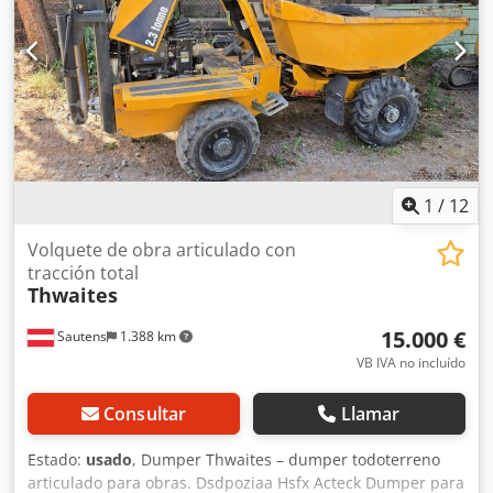
mediante variador - Velocidad de avance: 6-36 m/min -
Cuatro ejes superiores de arrastre - Dos ejes inferiores de
arrastre - Cuatro rodillos auxiliares en la mesa - Freno -
Longitud mínima de la pieza: 600 mm Dimensiones de la
máquina: Dcsdehikplopfx Actsk - Longitud: 290 cm - Ancho:
170 cm - Altura: 210 cm - Peso: ~3500 kg
1
/
12
Volquete de obra articulado con
tracción total
Thwaites
15.000 €
Sautens
1.388 km
VB IVA no incluído
Consultar
Llamar
Estado:
usado
, Dumper Thwaites – dumper todoterreno
articulado para obras. Dsdpoziaa Hsfx Acteck Dumper para