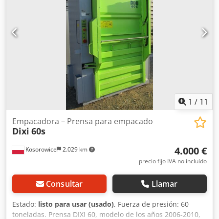
1
/
11
Empacadora – Prensa para empacado
Dixi
60s
4.000 €
Kosorowice
2.029 km
precio fijo IVA no incluído
Consultar
Llamar
Estado:
listo para usar (usado)
, Fuerza de presión: 60
toneladas. Prensa DIXI 60, modelo de los años 2006-2010,