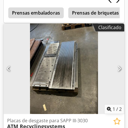
mm Abertura de alimentación: 1145 x 430 mm Altura de
transporte: 2500 mm Peso de la empacadora: aprox. 2300
kg
Prensas embaladoras
Prensas de briquetas
Clasificado
1
/
2
Placas de desgaste para SAPP III-3030
ATM Recyclingsystems