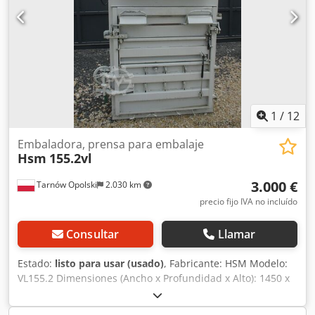
1
/
12
Embaladora, prensa para embalaje
Hsm
155.2vl
3.000 €
Tarnów Opolski
2.030 km
precio fijo IVA no incluído
Consultar
Llamar
Estado:
listo para usar (usado)
, Fabricante: HSM Modelo:
VL155.2 Dimensiones (Ancho x Profundidad x Alto): 1450 x
926 x 2400 mm Fuerza de prensado: 16 t Abertura de
llenado: 1100 - 590 mm Espacio de llenado - 1100 - 700 x