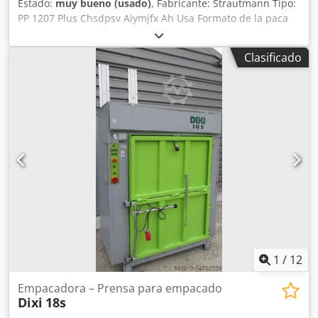
Estado:
muy bueno (usado)
, Fabricante: Strautmann Tipo:
PP 1207 Plus Chsdpsv Aiymjfx Ah Usa Formato de la paca
(LxAnxAl): 1200 x 1100 x 730 mm Peso de la paca: aprox.
400 - 500 kg Dimensiones exteriores (LxAnxAl): 1850 x 1047
Clasificado
x 3079 mm Altura de transporte: 2500 mm Apertura de
llenado: 1190 x 600 mm Fuerza de prensado: 59 toneladas
/ 580 kN Capacidad: 1 - 2 pacas/hora Número de atados: 4
Peso de la prensa: 2300 kg Alimentación: 400 V / 50 Hz
Consumo de potencia: 4 kW Ubicación de la instalación:
cubierto interior/exterior Nivel de ruido: menos de 80
dB(A) Año de fabricación: 2003-2005 También dispongo de
empacadoras Strautmann PP 1207 años 2009-2011, precio
5.500 EUR También empacadoras Strautmann PP 1208 año
2014-2015 Strautmann AutoLoadBaler año 2018, precio
7.500 EUR
1
/
12
Empacadora – Prensa para empacado
Dixi
18s