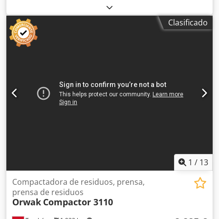
cuesta 4000 euros. Modelo de los años 2017-2019, cuesta
5000 euros. Dimensiones de la viga: 120 x 80 x 110 cm.
Clasificado
Dimensiones de la prensa: 1900 x 1400 x 2200 (altura).
Peso de la prensa: aproximadamente 2430 kg. Peso de la
viga: hasta 500 kg. Cjdpfxora Nqhs Ah Uoha Calentador de
aceite. Motor: 7,5 kW. Prensa nueva, modelo de exposición,
cuesta 11 000 euros.
1
/
13
Compactadora de residuos, prensa,
prensa de residuos
Orwak
Compactor 3110