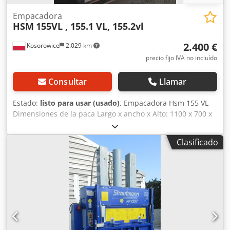
Empacadora
HSM
155VL , 155.1 VL, 155.2vl
2.400 €
Kosorowice
2.029 km
precio fijo IVA no incluído
Consultar
Llamar
Estado:
listo para usar (usado)
, Empacadora Hsm 155 VL
Dimensiones de la paca Largo x ancho x Alto: 1100 x 700 x
700 - 950 mm Peso de la paca: 2000 – 250 kg (caja de
cartón) Datos técnicos: Largo x ancho x alto: 1470 x 940 x
Clasificado
2259 / 2439 mm Peso: 950 kilos Fuerza de prensado 16
toneladas Fuente de alimentación: 400 V (tres fases)
Potencia del motor: 4kW Eyector de pacas Empacadora
Hsm 155.1 VL fuerza de prensado 18 toneladas Chjdpfx
Ahsra Nrmo Usa Precio de la empacadora Hsm 155.1 VL -
2600eur Empacadora Hsm 155.2 vl fuerza de prensado 16
toneladas Precio empacadora hsm 155.2 vl - 2800eur