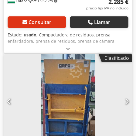
2.285 €
Tatabánya
1.932 km
precio fijo IVA no incluído
Consultar
Llamar
Estado:
usado
, Compactadora de residuos, prensa
enfardadora, prensa de residuos, prensa de cámara,
Orwak Compactor 3110, máquina usada Fabricante:
ORWAK (Sävsjö, Suecia) Tipo: Compactor 3110 N.º de serie:
Clasificado
105441 N.º de producto: 4903110-00 Dimensiones totales:
865 x 680 x 2050 mm -Fuerza de prensado: 4 t -Fecha de
fabricación: 2011-11 Cjdoy S Ui Dspfx Ah Ujha -Tensión:
230 V -Frecuencia: 50 Hz -Potencia: 1,1 kW -Corriente: 8,9 A
-Peso: 340 kg