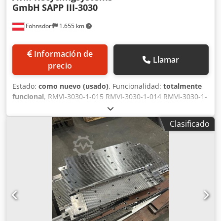
GmbH
SAPP III-3030
Fohnsdorf
1.655 km
Información de
Llamar
precio
Estado:
como nuevo (usado)
, Funcionalidad:
totalmente
funcional
, RMVI-3030-1-015 RMVI-3030-1-014 RMVI-3030-1-
013 Chedpfx Ahexy Imij Uja RMVI-3030-1-012 RMVI-3030-1-
011 MR-2002-4-27
Clasificado