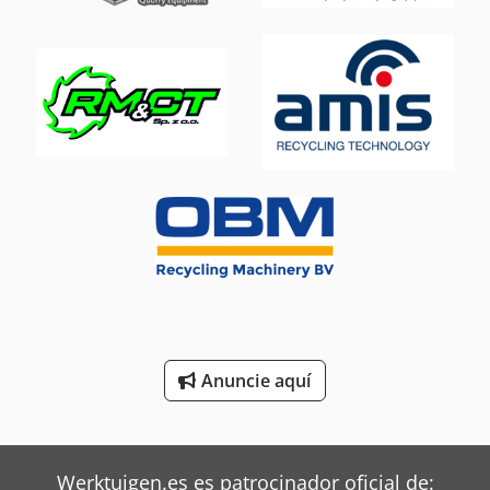
Mafi Tractor
Mbo Plegadoras
Oms Flejadoras
Pramac Generadores
Siemens Motores Eléctricos
Still Tractor
Terberg Tractor
Trane Aires Acondicionados
Anuncie aquí
Zeppelin Silos
Werktuigen.es es patrocinador oficial de: