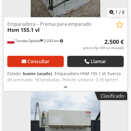
1
/
8
Empacadora – Prensa para empacado
Hsm
155.1 vl
2.500 €
Tarnów Opolski
2.030 km
precio fijo IVA no incluído
Consultar
Llamar
Estado:
bueno (usado)
, Empacadora HSM 155.1 VL Fuerza
de prensado: 18 toneladas, Presión unitaria: 2,33 kg/cm²,
Capacidad teórica: 3 pacas/h, es decir aprox. 500 kg/h
Dimensiones de la viga:, 1100x700x800 mm, Peso de la
Clasificado
viga:, 150-250 kg, , Cjdpfxov Alace Ah Ueha Alimentación:,
400 V/4 kW, ,