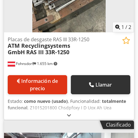
1
/
2
Placas de desgaste RAS III 33R-1250
ATM Recyclingsystems
GmbH
RAS III 33R-1250
Fohnsdorf
1.655 km
Información de
Llamar
precio
Estado:
como nuevo (usado)
, Funcionalidad:
totalmente
funcional
, Z1015201800 Chsdpfoxy I D Uox Ah Uea
Z1010880270 yc.
Clasificado