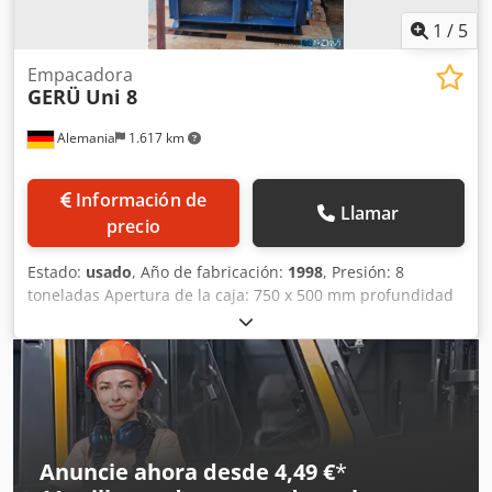
1
/
5
Empacadora
GERÜ
Uni 8
Alemania
1.617 km
Información de
Llamar
precio
Estado:
usado
, Año de fabricación:
1998
, Presión: 8
toneladas Apertura de la caja: 750 x 500 mm profundidad
de la caja: 450 mm Material: cartón, plástico - cartón
Tamaño de inserción: 690 x 500 mm Tensión: 230 / 50 V /
Hz Csdpsufudwofx Ah Uoha Dimensiones de transporte de
la máquina: 900 x 600 x 2150 mm
Anuncie ahora desde 4,49 €
*