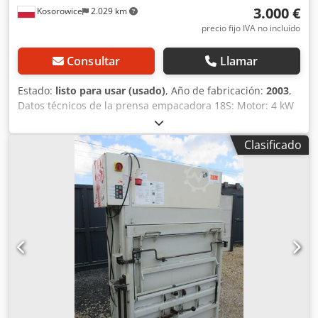
3.000 €
Kosorowice
2.029 km
precio fijo IVA no incluído
Consultar
Llamar
Estado:
listo para usar (usado)
, Año de fabricación:
2003
,
Datos técnicos de la prensa empacadora 18S: Motor: 4 kW
Tensión de conexión: 400/50 V/Hz Fuerza de prensado:
máx. 180 kN Tiempo de ciclo: 22 s Tiempo de prensado: 12
Clasificado
s Cedpfora Aghex Ah Usha Apertura de llenado ancho x
alto: 107 x 62 cm Altura de alimentación desde el suelo: 98
cm Bala expulsada* ancho x alto x fondo: aprox. 110 x 70 x
70-80 cm Peso de la bala: máx. 120 - 180 kg Dimensiones
ancho x fondo x alto: 152 x 95 x 197 cm Peso: 850 kg Año de
fabricación 2003-2005 cuesta 3000 eur Año de fabricación
2006-2009 cuesta 3500 eur Año de fabricación 2010-2013
cuesta 4500 eur Año de fabricación 2016-2018 cuesta 5000
eur