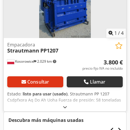
1
/
4
Empacadora
Strautmann
PP1207
3.800 €
Kosorowice
2.029 km
precio fijo IVA no incluído
Consultar
Llamar
Estado:
listo para usar (usado)
, Strautmann PP 1207
Csdpfxora Aq Do Ah Uoha Fuerza de presión: 58 toneladas
Peso de la empacadora: 400-500 kg, según el material
Motor de 4 kW Dimensiones de la empacadora (LxAnxAl):
1200 x 700 x 800 mm Abertura de alimentación: 1145 x 430
Descubra más máquinas usadas
mm Dimensiones externas (LxAnxAl): 1844 x 1067 x 2868