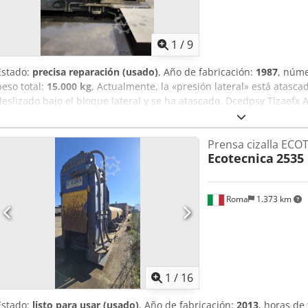
1
/
9
Estado:
precisa reparación (usado)
, Año de fabricación:
1987
, núm
peso total:
15.000 kg
, Actualmente, la «presión lateral» está atasca
deslizado bajo el bloque lateral y se ha atascado. Dcedpsy Tlzaefx 
Prensa cizalla EC
Ecotecnica
2535
Roma
1.373 km
1
/
16
Estado:
listo para usar (usado)
, Año de fabricación:
2013
, horas de