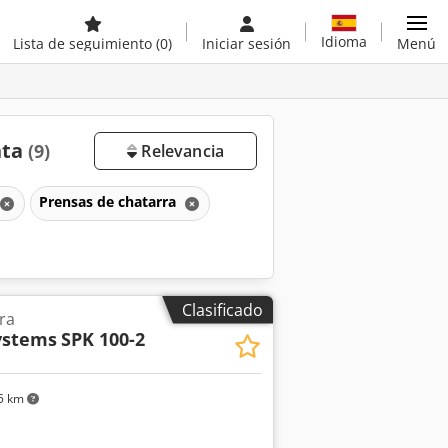
Idioma
Lista de seguimiento
(0)
Iniciar sesión
Menú
nta
(9)
Relevancia
Prensas de chatarra
Clasificado
ra
ystems
SPK 100-2
5 km