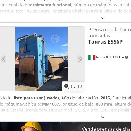
Funcionalidad:
totalmente funcional
, número de máquina/vehícul
longitud total:
12.200 mm
, longitud de bala:
500 mm
, altura de bal
peso total:
34.000 kg
, Prensa cizalla Ecotecnica mod. 2535, año 20
de trabajo, en buen estado operativo y completa con documentaci
Prensa cizalla Taur
cizallar chatarra férrica, incluidos perfiles, chapas y chatarra mixt
toneladas
técnicos: Fuerza de corte: 350 toneladas Horas de trabajo: 5.000 Lo
Taurus
E556P
Ancho de la caja con alas abiertas: 1,70 m Tamaño del paquete: 50
Ancho: 2,18 m Peso: 34.000 kg Equipamiento: Motor diésel Iveco d
completa Máquina en funcionamiento y lista para su uso. Posibilid
Roma
1.373 km
1
/
12
Estado:
listo para usar (usado)
, Año de fabricación:
2015
, Funciona
de máquina/vehículo:
MM1007
, longitud de bala:
880 mm
, altura 
500 t
, Cizalla prensadora Taurus mod. E 556.P, año 2015, en excele
con documentación. Máquina ideal para prensado y cizallado de todo
chapas, chatarra mixta voluminosa y vehículos. Datos técnicos Fue
corte: aprox. 950 mm Altura de corte: aprox. 640 mm Longitud de la
Vende prensas de cha