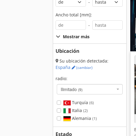
-
Ancho total [mm]:
-
Mostrar más
Ubicación
Su ubicación detectada:
España
(cambiar)
radio:
Ilimitado
(9)
Turquía
(6)
Italia
(2)
Alemania
(1)
Estado