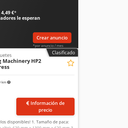
0 mm Altura: 600 mm Equipamiento
rol Documentación completa Dcsdpsy
4,49 €
*
radores
le esperan
Crear anuncio
*por anuncio / mes
Clasificado
uetes
g Machinery
HP2
ress
0 km
Información de
precio
los disponibles! 1. Tamaño de paca:
 x alto): 620 mm x 1300 mm x 620 mm 3.