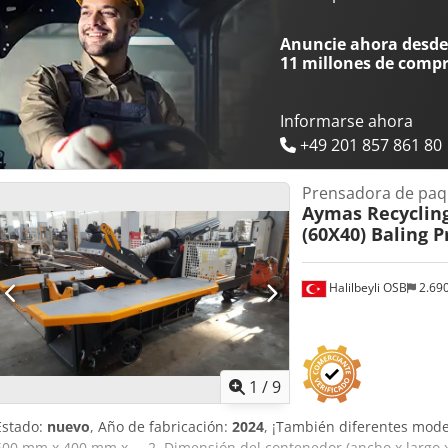
abierta: 2.400 mm Dimensiones del paquete (cerrado): Ancho: 88
Motor diésel insonorizado de 125 CV Cabina de mando Radio cont
Anuncie ahora desde 
Iblwsfx Anpsk Máquina lista para su uso.
11 millones de comp
Informarse ahora
+49 201 857 861 80
Prensadora de paq
Aymas Recyclin
(60X40) Baling P
Halilbeyli OSB
2.69
1
/
9
Estado:
nuevo
, Año de fabricación:
2024
, ¡También diferentes mode
600 mm x 400 mm x ... 2. Dimensión del contenedor (ancho x largo