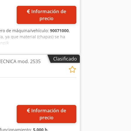
Información de
precio
ero de máquina/vehículo:
90071000
,
da, ya que material (chapas) se ha
Anpjk
Clasificado
OTECNICA mod. 2535
Información de
precio
 funcionamiento:
5.000 h
,