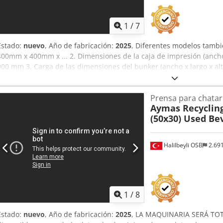
1
/
7
Estado:
nuevo
, Año de fabricación:
2025
, Diferentes modelos tambi
400mm x 400mm x ... 2. Dimensiones de la caja de impresión (ancho
900 mm 3. Carga de las dimensiones del bunker (ancho x largo x 
Dcodpfx Ajd Iya Njnpsk 4. Abertura de alimentación (W x L): 1000 
toneladas / hora (Aluminio, 13-15 toneladas / hora (Cobre), 9-10 ton
Prensa para chatar
ciclo: 45 segundos 7. Impresión de presión previa a la compresión:
Aymas Recyclin
compresión secundario: 120 toneladas 9. Impresión de empuje de c
(50x30) Used Be
10. Presión de trabajo: 300 bar 11. Motor eléctrico: 75 kW. 12. Peso 
remoto está disponible. 14. Forma curvada de las placas de la cám
cuenta con la certificación CE y cumple con las directivas europeas
Halilbeyli OSB
2.69
medioambientales del producto. 16. Máquina por un (1) año o 250
Tic. y Ltd. Sti. estará bajo garantía.
1
/
8
Estado:
nuevo
, Año de fabricación:
2025
, LA MAQUINARIA SERÁ TO