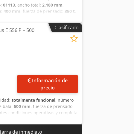
o:
01113
, ancho total:
2.180 mm
,
a:
400 mm
, fuerza de prensado:
350 t
,
13, con aproximadamente 5.000 horas
ón. Máquina apta para prensar y
Clasificado
us E 556.P – 500
a. Dsdpfoy Ibw Tsx Anpjck Datos
ngitud de la caja de compresión: 5,0 m
0 x 400 mm Longitud total: 12,20 m
e 172 HP Radiocontrol Documentación
ad de inspección y prueba.
Información de
precio
lidad:
totalmente funcional
, número
de bala:
600 mm
, fuerza de prensado:
ntes condiciones operativas y completa
 tipo de chatarra ferrosa: perfiles,
rza de corte: 500 toneladas Ancho de
 caja: 5.600 mm Ancho de la caja
tarra de inmediato