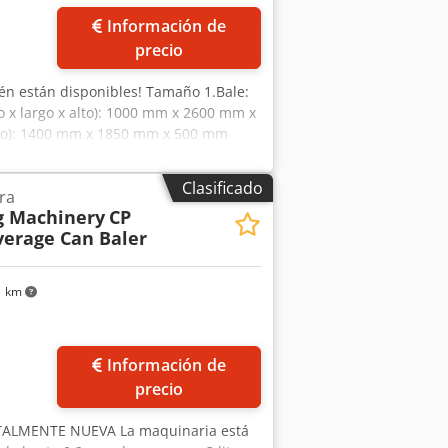
Información de
precio
én están disponibles! Tamaño 1.Bale:
 x largo x alto): 1000 mm x 2600 mm x
alto): 1400 mm x 1850 mm x 500 mm
mm x 1600 mm 5. Capacidad: 3-4
eladas / hora (Acero) 6. Tiempo de
Clasificado
ra
 120 toneladas 8. Empuje de
g Machinery
CP
ompresión principal: 220 toneladas
verage Can Baler
de la máquina: 32.000 kg. 13. El control
ara de compresión. 15. La máquina
 sobre seguridad, salud y aspectos
1 km
0 horas de trabajo AYMAS Makina San.
Información de
precio
TALMENTE NUEVA La maquinaria está