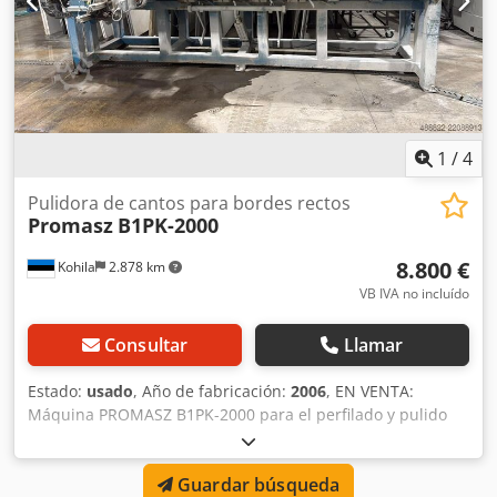
1
/
4
Pulidora de cantos para bordes rectos
Promasz
B1PK-2000
8.800 €
Kohila
2.878 km
VB IVA no incluído
Consultar
Llamar
Estado:
usado
, Año de fabricación:
2006
, EN VENTA:
Máquina PROMASZ B1PK-2000 para el perfilado y pulido
de bordes Dkedpfszcdhvox Al Njr Máquina PROMASZ
B1PK-2000 para el perfilado y pulido de bordes de piedra,
Guardar búsqueda
en perfecto estado de funcionamiento. La máquina se ha