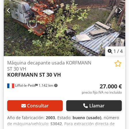
1
/
4
Máquina decapante usada KORFMANN
ST 30 VH
KORFMANN
ST 30 VH
27.000 €
Liffol-le-Petit
1.142 km
precio fijo IVA no incluído
Consultar
Llamar
Año de fabricación:
2003
, Estado:
bueno (usado)
, número
de máquina/vehículo:
S3042
, Para extracción directa de