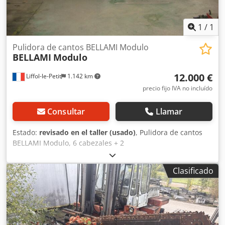
1
/
1
Pulidora de cantos BELLAMI Modulo
BELLAMI
Modulo
12.000 €
Liffol-le-Petit
1.142 km
precio fijo IVA no incluído
Consultar
Llamar
Estado:
revisado en el taller (usado)
, Pulidora de cantos
BELLAMI Modulo, 6 cabezales + 2
ranuradoras/moldeadoras. Totalmente revisada. Máquina
desmontada y cargada en camión. Contacto por teléfono
Clasificado
en francés, por email en su idioma. Djdpfjxb D E Dox Al
Nskr