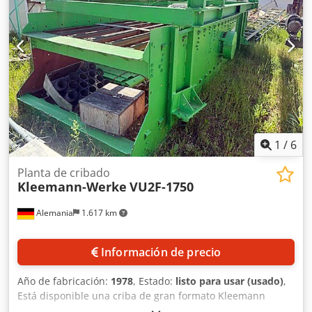
1
/
6
Planta de cribado
Kleemann-Werke
VU2F-1750
Alemania
1.617 km
Información de precio
Año de fabricación:
1978
, Estado:
listo para usar (usado)
,
Está disponible una criba de gran formato Kleemann
reacondicionada para la industria minera y de valorización