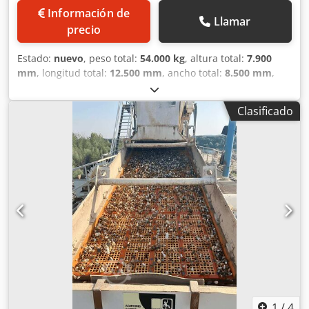
Información de
Llamar
precio
Estado:
nuevo
, peso total:
54.000 kg
, altura total:
7.900
mm
, longitud total:
12.500 mm
, ancho total:
8.500 mm
,
longitud de la pieza (máx.):
3.700 mm
, altura de la pieza
(máx.):
2.200 mm
, Breton Paragon Flex es la máquina
Clasificado
multicable diamantado para cortar bloques de mármol o
granito y cortar losas de espesor reducido. Máquina
multicable diamantado para cortar losas de 12, 20 o 30
mm de espesor. La robustez estructural, combinada con el
característico sistema triangular, permite cortar bloques
de mármol y granito para obtener losas de distintos
espesores, incluso muy finas. Negociación confidencial
Dsdexbg Rcopfx Al Njkr
1
/
4