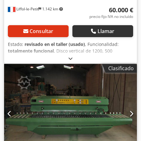
60.000 €
Liffol-le-Petit
1.142 km
precio fijo IVA no incluído
Consultar
Llamar
Estado:
revisado en el taller (usado)
, Funcionalidad:
totalmente funcional
, Disco vertical de 1200, 500
horizontal Dedpfexb Dr Rjx Al Njkr 2 mesas eléctricas porta
bloques Reacondicionada Para bloques de hasta 20
Clasificado
toneladas Máquina desmontada, cargada en camión.
Contacto por teléfono en francés, por correo electrónico en
su idioma.