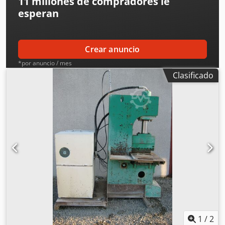
11 millones de compradores
le
esperan
Crear anuncio
*por anuncio / mes
Clasificado
1
/
2