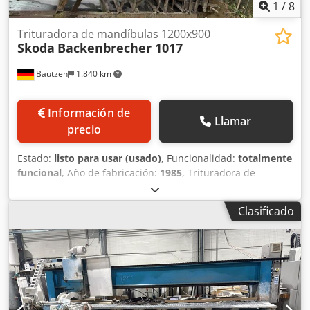
1
/
8
Trituradora de mandíbulas 1200x900
Skoda
Backenbrecher 1017
Bautzen
1.840 km
Información de
Llamar
precio
Estado:
listo para usar (usado)
, Funcionalidad:
totalmente
funcional
, Año de fabricación:
1985
, Trituradora de
mandíbulas usada Fabricante: Skoda Dkedpfxeyluqye Al
Ner Tipo: 1017 / 1200 x 900 Tamaño de entrada: 1000 x 700
Clasificado
mm Tamaño de salida: 130-250 mm Motor eléctrico: 130
kW Tolva de alimentación Cinta transportadora con tolva
de transferencia