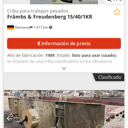
Criba para trabajos pesados
Främbs & Freudenberg
15/40/1KR
Alemania
1.617 km
Información de precio
Año de fabricación:
1989
, Estado:
listo para usar (usado)
,
Se dispone de una criba clasificadora (criba vibratoria)
Främbs & Freudenberg para la industria minera, destinada
a la separación de áridos. Número de niveles de cribado:
Clasificado
1, potencia de accionamiento: 7,5 kW, velocidad: 1060 rpm,
lubricación: aceite, capacidad de aceite: aprox. 2 l,
superficie de cribado X/Y: 4000 mm/1500 mm. Sin
revestimiento de criba. Se puede realizar una inspección
in situ. Dkodpfx Ajy R Dtvsl Ner