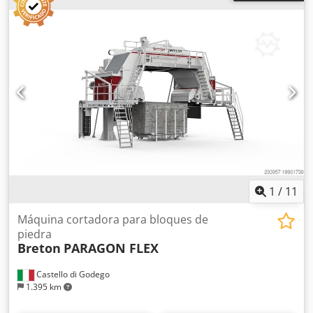
Ajvupmwjl Njkr
1
/
11
Máquina cortadora para bloques de
piedra
Breton
PARAGON FLEX
Castello di Godego
1.395 km