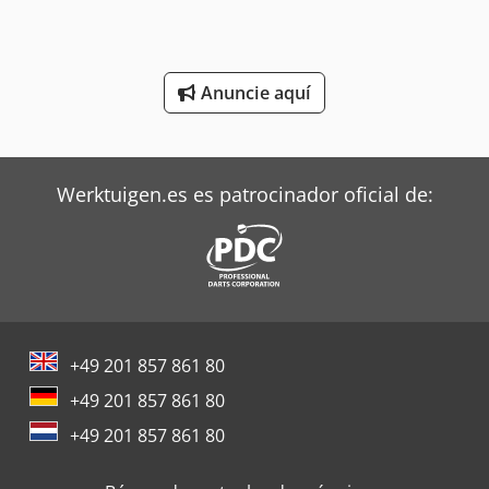
Mafi Tractor
Metso Bombas
Anuncie aquí
Mitsubishi Aires Acondicionados
Oms Flejadoras
Werktuigen.es es patrocinador oficial de:
Siemens Motores Eléctricos
Still Tractor
Terberg Tractor
Toshiba Aires Acondicionados
+49 201 857 861 80
Toyota Tractor
+49 201 857 861 80
Trane Aires Acondicionados
+49 201 857 861 80
Zeppelin Silos