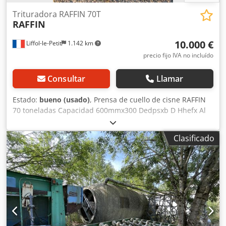
Trituradora RAFFIN 70T
RAFFIN
10.000 €
Liffol-le-Petit
1.142 km
precio fijo IVA no incluído
Consultar
Llamar
Estado:
bueno (usado)
, Prensa de cuello de cisne RAFFIN
70 toneladas Capacidad 600mmx300 Dedpsxb D Hhefx Al
Nekr Buen estado general Máquina desmontada, cargada
en camión. Contacto por teléfono en francés, por correo
Clasificado
electrónico en su idioma.