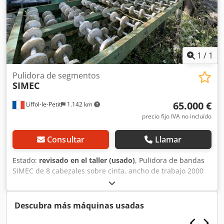
1
/
1
Pulidora de segmentos
SIMEC
65.000 €
Liffol-le-Petit
1.142 km
precio fijo IVA no incluído
Consultar
Llamar
Estado:
revisado en el taller (usado)
, Pulidora de bandas
SIMEC de 8 cabezales sobre cinta, ancho de trabajo 2000
mm, espesor 100 mm. Para mármol y granito. Cargador de
rodillos abatible y mesa de rodillos. Capacidad: 2000 mm x
100 mm. Muy buen estado, revisada. Máquina
Descubra más máquinas usadas
desmontada y cargada en camión. Contacto telefónico en
francés, por correo electrónico en su idioma. Dkodpfx