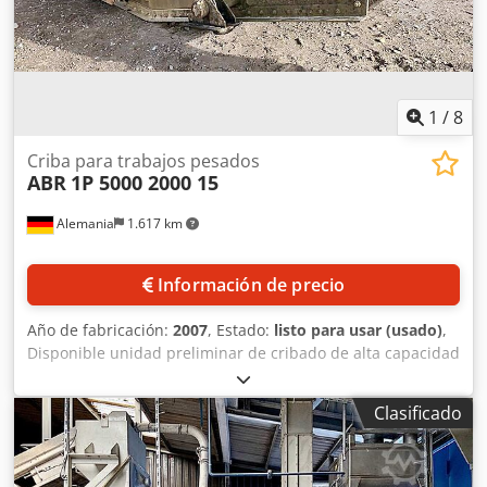
1
/
8
Criba para trabajos pesados
ABR
1P 5000 2000 15
Alemania
1.617 km
Información de precio
Año de fabricación:
2007
, Estado:
listo para usar (usado)
,
Disponible unidad preliminar de cribado de alta capacidad
ABR para la industria minera, diseñada para la separación
de agregados. Inclinación: 15°, superficie de cribado X/Y:
Clasificado
5000mm/2000mm, número de pisos: 1, superficie de
cribado: 10m², dimensiones de la máquina X/Y/Z: aprox.
5500mm/2400mm/1500mm, peso: aprox. 10000kg. Sin