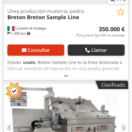
Línea producción muestras piedra
Breton
Breton Sample Line
350.000 €
Castello di Godego
1.395 km
FCA precio fijo IVA no incluído
Consultar
Llamar
Estado:
usado
, Breton Sample Line es la línea destinada a
fabricar muestras de exposición en una amplia gama de
materiales y tamaños. Las muestras producidas en la
Samples Line son aptas para usos de marketing y
Clasificado
exhibición. La línea puede procesar varios materiales:
cuarzo, granito, mármol y gres porcelánico. Dkjdpfxjxdi
Rwe Al Nor