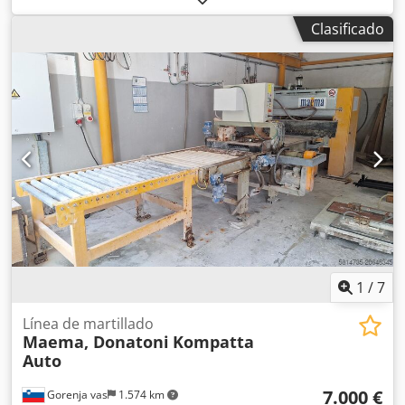
de materiales. Niveles de cribado: 2, ancho de criba: 1800
Clasificado
mm, largo de criba: 5200 mm, superficie de criba por nivel:
9,36 m², superficie total de cribado: 18,72 m².
Reacondicionamiento completo: muelles, bastidor base,
eje cardán, dispositivos de tensado y motor eléctrico. Es
posible realizar una inspección in situ. Dkedpozb Nktofx Al
Njr
1
/
7
Línea de martillado
Maema, Donatoni
Kompatta
Auto
7.000 €
Gorenja vas
1.574 km