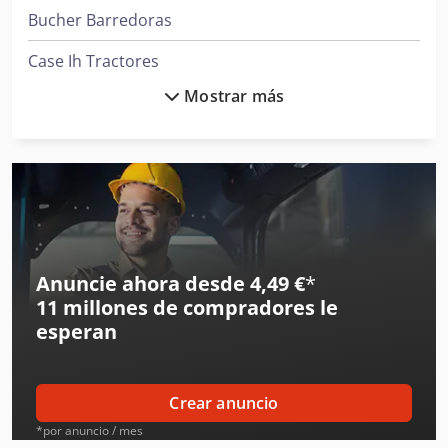
Bucher Barredoras
Case Ih Tractores
Mostrar más
Clark Tractor
Ge Ultrasonido
Hp Impresoras
Ingersoll Rand Compresores
Ingersoll Rand Herramientas
Anuncie ahora desde 4,49 €
*
11 millones de compradores
le
Jcb Tractores
esperan
Juki Máquinas De Coser
Liebherr Grúas
Crear anuncio
Linde Tractor
*por anuncio / mes