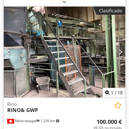
bloques en cantera Corte vertical y horizontal Guía de 2755
mm Corte útil de 2310 mm (ver más o menos) Dksdpfxjxb D
Clasificado
Apo Al Njr 4 cilindros de nivelación automática 12 m de
rieles En buen estado de funcionamiento. Desmontada,
cargada en camión. Contacto por teléfono en francés, por
correo electrónico en su idioma.
1
/
18
Rino
RINO& GWP
100.000 €
Meierskappel
1.226 km
VB IVA no incluído