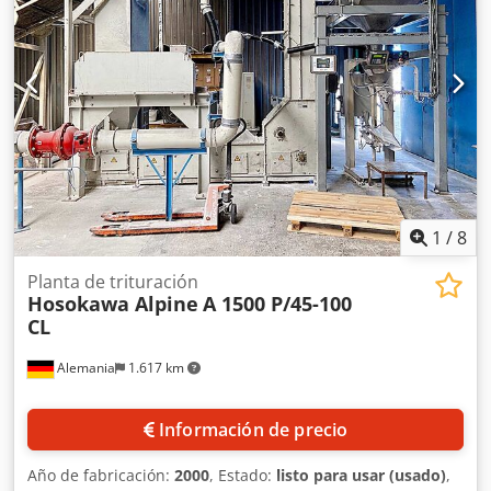
malla de cribado. Es posible realizar una inspección in
situ. Djdpfx Aljy R Dtps Njkr
1
/
8
Planta de trituración
Hosokawa Alpine
A 1500 P/45-100
CL
Alemania
1.617 km
Información de precio
Año de fabricación:
2000
, Estado:
listo para usar (usado)
,