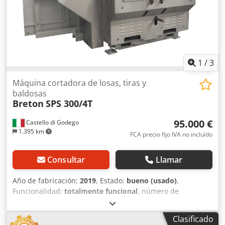
1
/
3
Máquina cortadora de losas, tiras y
baldosas
Breton
SPS 300/4T
95.000 €
Castello di Godego
1.395 km
FCA precio fijo IVA no incluído
Consultar
Llamar
Año de fabricación:
2019
, Estado:
bueno (usado)
,
Funcionalidad:
totalmente funcional
, número de
máquina/vehículo:
19-0088
, Breton SPS 300/4T es una
cortadora horizontal para cortar placas, tiras o baldosas de
Clasificado
cerámica, mármol, piedra natural y piedra artificial. Dsdpfx