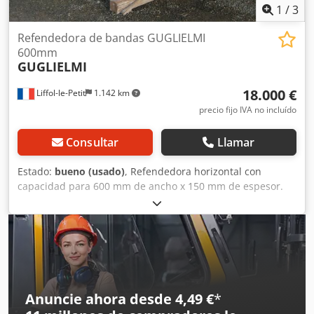
1
/
3
Refendedora de bandas GUGLIELMI
600mm
GUGLIELMI
18.000 €
Liffol-le-Petit
1.142 km
precio fijo IVA no incluído
Consultar
Llamar
Estado:
bueno (usado)
, Refendedora horizontal con
capacidad para 600 mm de ancho x 150 mm de espesor.
En buen estado de funcionamiento. Máquina desmontada
y cargada en camión. Visible en funcionamiento. Contacto
por teléfono en francés, por correo electrónico en su
idioma. Dsdpfx Ajxb D D Hjl Nokr
Anuncie ahora desde 4,49 €
*