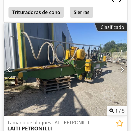
Alexb D Npj Nor
Trituradoras de cono
Sierras
Clasificado
1
/
5
Tamaño de bloques LAITI PETRONILLI
LAITI PETRONILLI