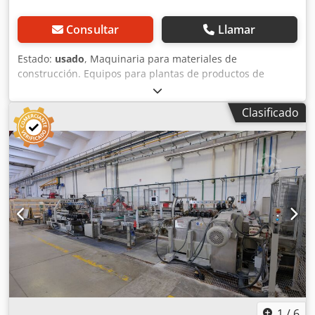
Consultar
Llamar
Estado:
usado
, Maquinaria para materiales de
construcción. Equipos para plantas de productos de
piedra artificial y hormigón, máquinas apisonadoras y
vibradoras para materiales de construcción, máquinas
Clasificado
para la fabricación de bloques huecos, sólidos, adoquines
y bordillos, máquinas y líneas para bloques de hormigón:
prensas compactadoras para losas de hormigón,
máquinas para la fabricación de bloques y adoquines
entrelazados, ciclos completos de producción. Incluye
moldes para losas de acera: - 50x25x4 - 50x50x4 - 40x40x4 -
60x40x4 - 40x20x4 Dedpfx Ajw Skqcjl Njkr
1
/
6