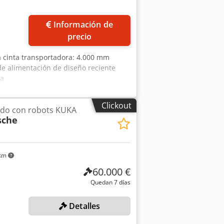
Información de
precio
la cinta transportadora: 4.000 mm
de alimentación de diseño reciente
ua
Clickout
ado con robots KUKA
sche
 km
60.000 €
Quedan 7 días
Detalles