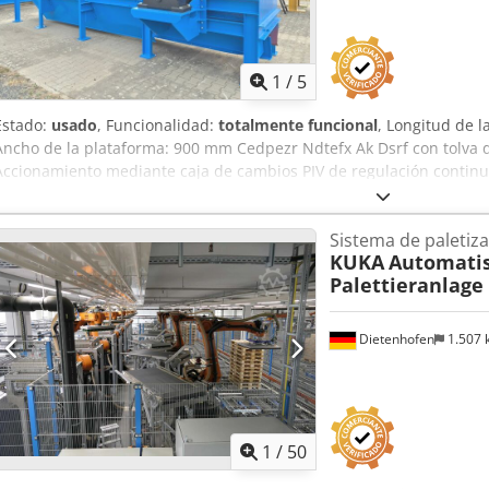
1
/
5
Estado:
usado
, Funcionalidad:
totalmente funcional
, Longitud de 
Ancho de la plataforma: 900 mm Cedpezr Ndtefx Ak Dsrf con tolva 
Accionamiento mediante caja de cambios PIV de regulación contin
Sistema de paletiz
KUKA
Automati
Palettieranlage
Dietenhofen
1.507
1
/
50