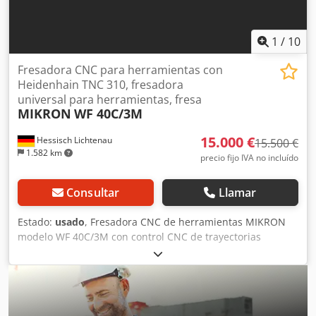
1
/
10
Fresadora CNC para herramientas con
Heidenhain TNC 310, fresadora
universal para herramientas, fresa
MIKRON
WF 40C/3M
15.000 €
Hessisch Lichtenau
15.500 €
1.582 km
precio fijo IVA no incluído
Consultar
Llamar
Estado:
usado
, Fresadora CNC de herramientas MIKRON
modelo WF 40C/3M con control CNC de trayectorias
Heidenhain TNC 310 Nº de máquina 440911 Año de
fabricación aprox. 1985, reacondicionada y conversión de
control en 11/2000 Recorridos X: 600 mm, Y: 600 mm, Z:
460 mm Dimensiones de la mesa: 900 x 550 mm Cono del
husillo: ISO 40 Distancia nariz del husillo - mesa: máx. 520