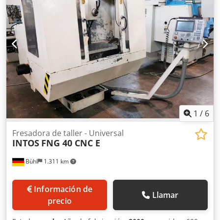
Hqsfx Ad Njrf Diámetro de la herramienta con 2 espacios
libres máx. 130 mm Diámetro de la herramienta a plena
carga 100 mm Longitud de la herramienta - máx. 250 mm
Peso de la herramienta máx. 8 kg Potencia total necesaria
15 kVA Peso de la máquina aprox. 3,8 toneladas
Accesorios: cabezal vertical giratorio con pinza hidr. para
herramienta y caña extensible pluma extensible, mesa
univ. (manual), electrón. volante manual, dispositivo de
refrigeración
1
/
6
Fresadora de taller - Universal
INTOS
FNG 40 CNC E
Bühl
1.311 km
Información de
Llamar
precio