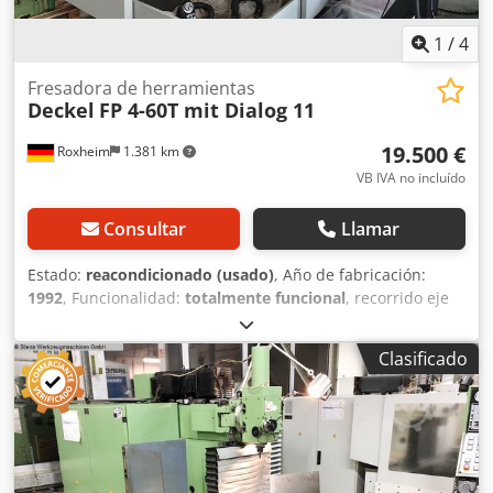
1
/
4
Fresadora de herramientas
Deckel
FP 4-60T mit Dialog 11
19.500 €
Roxheim
1.381 km
VB IVA no incluído
Consultar
Llamar
Estado:
reacondicionado (usado)
, Año de fabricación:
1992
, Funcionalidad:
totalmente funcional
, recorrido eje
X:
600 mm
, recorrido del eje Y:
500 mm
, recorrido del eje
Z:
450 mm
, velocidad del cabezal (máx.):
5.000 rpm
,
Clasificado
velocidad del husillo (min.):
2 rpm
, longitud de la mesa:
900 mm
, ancho de la mesa:
530 mm
, tipo de corriente de
entrada:
trifásico
, longitud total:
900 mm
, ancho total:
530
mm
, velocidad de giro (máx.):
5.000 rpm
, velocidad de
rotación (mín.):
2 rpm
, duración de la garantía:
3 meses
,
rango de trabajo:
900 mm
, Equipamiento:
ajuste continuo