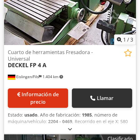
automática de todos los ejes, el eje de trabajo se
desbloquea automáticamente, para el funcionamiento
manual, todos los ejes pueden desbloquearse.
1
/
3
Cuarto de herramientas Fresadora -
Universal
DECKEL
FP 4 A
Eislingen/Fils
1.404 km
Información de
Llamar
precio
Estado:
usado
, Año de fabricación:
1985
, número de
máquina/vehículo:
2204 - 0469
, Recorrido en el eje X: 580
mm Cedpfocxxwajx Ad Njrf Recorrido en el eje Y: 400 mm
Recorrido en el eje Z: 450 (390*) mm Tamaño de la mesa:
Clasificado