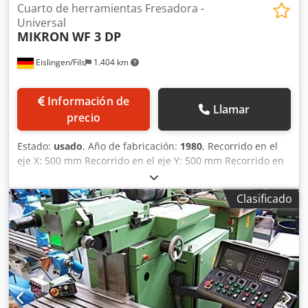
Cuarto de herramientas Fresadora -
Universal
MIKRON
WF 3 DP
Eislingen/Fils
1.404 km
Información de
Llamar
precio
Estado:
usado
, Año de fabricación:
1980
, Recorrido en el
eje X: 500 mm Recorrido en el eje Y: 500 mm Recorrido en
el eje Z: 400 mm Rango de velocidad de giro: 30 - 2240 rpm
Avances, regulables de forma continua: 1 - 750 mm/min
Clasificado
Avance rápido: 1500 mm/min Superficie de sujeción de la
mesa: 400 x 800 mm Sistema de sujeción de herramientas:
SK 40 Potencia total requerida: 7,8 kW Peso aproximado de
la máquina: 1,8 t Espacio requerido, aproximadamente: 2,1
x 1,6 x 2,2 m Codpfxocxxq Dj Ad Nerf Control Heidenhain
TNC 131, dispositivo de pivote para el cabezal vertical,
sistema de refrigeración, accionamientos independientes
para cada husillo de avance, sujeción hidráulica