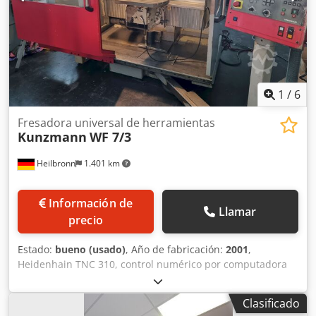
nuestras instalaciones • DEMOSTRACIÓN DIGITAL:
demostración en vivo individual a través de una
videollamada • COMPRA SIN RIESGOS: derecho de
devolución de 14 días Detalles:
1
/
6
Fresadora universal de herramientas
Kunzmann
WF 7/3
Heilbronn
1.401 km
Información de
Llamar
precio
Estado:
bueno (usado)
, Año de fabricación:
2001
,
Heidenhain TNC 310, control numérico por computadora
(CNC) volante manual eléctrico sistema de refrigeración
Credpfxoit Tr Tj Ad Nef Datos técnicos: Recorrido
Clasificado
longitudinal (eje X) / Recorrido X longitudinal 600 mm