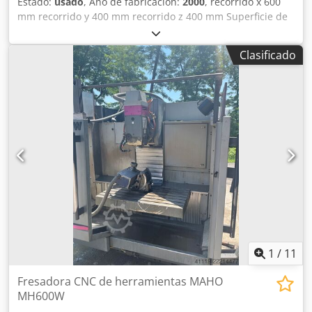
Estado:
usado
, Año de fabricación:
2000
, recorrido x 600
mm recorrido y 400 mm recorrido z 400 mm Superficie de
sujeción de la mesa 800 x 400 mm Soporte de husillo SK 40
Control HEIDENHAIN TNC 310 Revoluciones del husillo 10 -
Clasificado
3150 rpm Motor husillo 5,5 kW Avance longitudinal y
transversal 1 - 5000 mm/min Crjdpfsux Agisx Ad Nef
Avance vertical 0,5 - 2500 mm/min Avance rápido 6 / 6 / 3
m/min Potencia total necesaria 10 kVA Peso de la máquina
aprox. 2,5 toneladas Dimensiones de la máquina L x A x A
2,16 x 1,70 x 2,0 m Accesorios: mesa fija, cabezal vertical
giratorio con portaherramientas hidráulico pinza
portaherramientas hidráulica y caña extensible, electrón.
volante, dispositivo refrigerante
1
/
11
Fresadora CNC de herramientas MAHO
MH600W