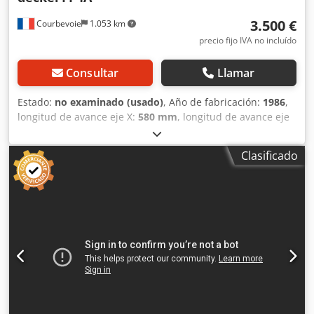
3.500 €
Courbevoie
1.053 km
precio fijo IVA no incluído
Consultar
Llamar
Estado:
no examinado (usado)
, Año de fabricación:
1986
,
longitud de avance eje X:
580 mm
, longitud de avance eje
Y:
400 mm
, longitud de avance eje Z:
450 mm
, velocidad
del cabezal (máx.):
2.500 rpm
, Grunding Contour 2 mesa
Clasificado
800x460 mm recorridos 580x400x450 mm velocidad
máxima del husillo 2500 rpm Csdpfey E N Dvox Ad Norf
cono de husillo 40