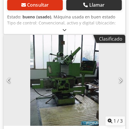
Consultar
Llamar
Estado:
bueno (usado)
, Máquina usada en buen estado
Tipo de control: Convencional, activo y digital Ubicación:
35708 Haiger Precio: 13.500 € sin IVA Datos técnicos:
Pantalla digital Pantalla digital de 3 ejes HEIDENHEIN TNC
Clasificado
134 Recorrido del eje X 500 mm Recorrido del eje Y 350
mm Recorrido del eje Z 380 mm Portaherramientas
Cabezal fresador vertical SK 40 con sujeción hidráulica de
herramientas DIN 2080, ranura anular Tipo de mesa Mesa
fija Superficie de sujeción de la mesa 800 x 360 mm
Tamaño de la ranura en T 14 mm Peso 1.600 kg
Dimensiones 1500 x 2000 x 1900 mm Accesorios - Sistema
de lubricación centralizada Cedpfjigv Ipjx Ad Njrf - Sistema
de refrigeración - Manual de instrucciones
1
/
3