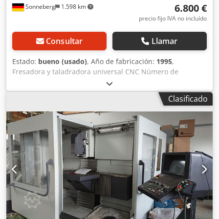
6.800 €
Sonneberg
1.598 km
precio fijo IVA no incluído
Consultar
Llamar
Estado:
bueno (usado)
, Año de fabricación:
1995
,
Fresadora y taladradora universal CNC Número de
inventario: 3101 Fabricante: Deckel MAHO Año de
fabricación: 1996 Tipo: MH 600W Número de máquina:
Clasificado
662106 Horas de funcionamiento: 33.066 h Csdpfozg S Iqox
Ad Nerf Control: Heidenhain Recorridos x-y-z: 600 – 400 –
450 mm Recorrido del husillo: 80 mm Mesa: 900 x 480 mm
Rango de velocidad: de 20 a 4.000 rpm Avance: de 1 a
4.000 mm/min Avance rápido en los ejes x e z: 6.000
mm/min Eje y: 5.000 mm/min Cono del husillo: ISO 40
Almacén de herramientas: 16 posiciones
Equipamiento/Accesorios: cambio de herramientas, eje 4,
diversos adaptadores Defectos: la puerta derecha debe ser
reparada, faltan las protecciones derecha e izquierda
Estado: bueno Conexión: 12 kW Peso: aprox. 3,2 t
Dimensiones: 2.400 x 3.200 x 1.900 mm