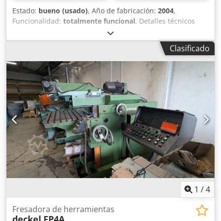
Estado:
bueno (usado)
, Año de fabricación:
2004
,
Funcionalidad:
totalmente funcional
, Detalles técnicos
Recorrido eje x: 620 mm Cjdpfxszruwlj Ad Nerf Recorrido
eje y: 420 mm Recorrido eje z: 400 mm Control: Heidenhain
Clasificado
TNC 410M Superficie de la mesa: 800 x 400 mm
Portaherramientas: ISO 40 Velocidades del husillo -
infinitamente variable: 50 - 4000 rpm Motor principal: 5,5
kW Requisito total de potencia: kW Peso de la máquina
aprox.: 2,1 t Dimensiones aprox.: m Información adicional
* Control CNC HEIDENHAIN TNC 410M * Sistema de
refrigeración * Lámpara de máquina
1
/
4
Fresadora de herramientas
deckel
FP4A