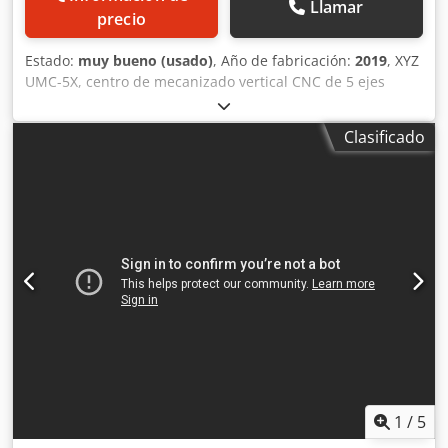
Llamar
precio
Estado:
muy bueno (usado)
, Año de fabricación:
2019
, XYZ
UMC-5X, centro de mecanizado vertical CNC de 5 ejes
Control Heidenhain iTNC 640 HSCI Modelo UMC-5X Control
Heidenhain iTNC 640 HSCI Recorrido del eje X: 600 mm
Clasificado
Recorrido del eje Y: 600 mm Recorrido del eje Z: 500 mm
Recorrido del eje A: +120° / -120° Recorrido del eje C: 360°
Tamaño de la mesa: 600 mm de diámetro Carga máxima
de la mesa: 600 kg Velocidad del husillo: 24.000 rpm,
transmisión directa Cono del husillo: BBT40
Desplazamiento rápido: 36 m/min Velocidad de avance: 1 -
36.000 mm/min Csdjzi Awhopfx Ad Norf
Cambiaherramientas: automático, 60 posiciones Longitud
máxima de la herramienta: 300 mm Refrigeración a través
del husillo: 70 bar Peso de la máquina: 9.500 kg La
máquina está equipada con: Control CNC Heidenhain iTNC
640 HSCI, husillo de alta velocidad con transmisión directa
de 24.000 rpm (potencia nominal de 20 kW S6),
cambiaherramientas automático de 60 posiciones,
1
/
5
refrigeración a través del husillo de 70 bar, techo fijo para