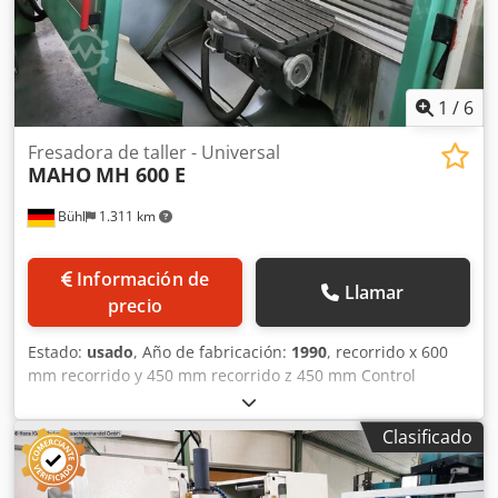
1
/
6
Fresadora de taller - Universal
MAHO
MH 600 E
Bühl
1.311 km
Información de
Llamar
precio
Estado:
usado
, Año de fabricación:
1990
, recorrido x 600
mm recorrido y 450 mm recorrido z 450 mm Control
PHILIPS CNC 432 Superficie de sujeción de la mesa 740 x
440 mm Soporte de husillo SK 40 Velocidades del husillo
Clasificado
20 - 5000 rpm Velocidades de avance 1 - 4000 mm/min
Avance rápido 6 m/min Carrera de la caña 80 mm Almacén
de herramientas: Almacén de cadena 30 Pos Cedpstq I