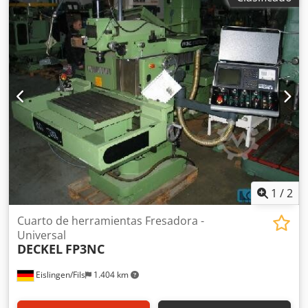
460 x 800 mm Rango de velocidad del husillo: 40 - 4000
rpm Rango de avance: 2 - 3600 mm/min Avance: 4,0 m/min
Cono del husillo: SK 40 Espacio requerido,
aproximadamente: 3,0 x 2,10 x 2,10 m Potencia del motor
del husillo: 4,0 kW Control: Contour 2 Fresadora CNC con
control Contour 2, cabezal vertical giratorio +/- 90° con
recorrido de la luneta de 80 mm, husillo horizontal,
avances y desplazamientos rápidos en 3 ejes, sujeción
hidráulica de herramientas, panel de control móvil,
volante electrónico, lubricación central automática,
sistema de refrigeración, parada de emergencia, bandeja
de virutas, armario de control separado. La máquina está
en buenas condiciones.
1
/
2
Cuarto de herramientas Fresadora -
Universal
DECKEL
FP3NC
Eislingen/Fils
1.404 km