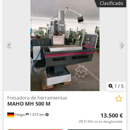
Clasificado
min/-1 Potencia motriz - husillo principal 7 kW Etapas de
engranaje 3 Portaherramientas SK 40 Distancia husillo /
mesa 127 - 567 mm Diámetro del husillo en el cojinete
delantero 55 mm Carrera vertical de la caña 75 mm
Sujeción de la herramienta 10 kN Giro +/- 90 ° Mesa de
trabajo Superficie de sujeción de la mesa 900 x 458 mm
Ranuras en T 7x 63 x 14H7 Velocidades de avance: Rango
de avance 1 - 5.000 mm/min Fuerza de avance 5,4 kN
Avance rápido ( X / Y / Z ) 7 / 7 / 6 m/min Potencia total
necesaria 13 kW Peso de la máquina aprox. 3,0 toneladas
Espacio necesario aprox. 4,0 x 4,0 x 2,1 m Fresadora de
herramientas - Universal HERMLE - UWF 900 E - Cabezal
giratorio +/- 90
1
/
5
Fresadora de herramientas
MAHO
MH 500 M
13.500 €
Haiger
1.472 km
VB El IVA no es desglosable