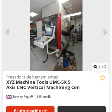
Recorrido transversal (eje Y) / Recorrido Y transversal 400
mm Recorrido vertical (eje Z) / Recorrido Z vertical 400 mm
Cono del husillo / Cono del husillo SK 40 Rango de
velocidad / Rango de velocidad del husillo 60-5000 RPM
Avance / Avance 0-2000 mm/min. Avance rápido
longitudinal y transversal / Avance rápido X/Y 5 m/min.
Avance rápido vertical / Avance rápido Z 4 m/min. Potencia
total de la transmisión / Potencia de transmisión 7 kW Peso
aproximado / Peso aproximado 2000 kg Los datos técnicos,
los accesorios y la descripción de la máquina no son
vinculantes.
1
/
7
Fresadora de herramientas
XYZ Machine Tools
UMC-5X 5
Axis CNC Vertical Machining Cen
Rowley Regis
1.345 km
Información de