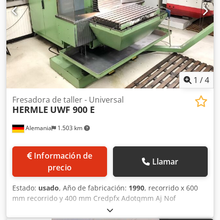
de la velocidad de rotación, documentación / manual
,
Ofrecemos esta fresadora de herramientas Deckel FP 4-60T
reacondicionada con control Dialog 11, año de fabricación
1992. Crjdpfx Adox Sv Ubj Njf Deckel: FP 4-60T Estado:
Totalmente reacondicionada Cambiador de herramientas:
24 posiciones Control: Dialog 11 Si tiene preguntas o
necesita más información, no dude en enviarnos un
mensaje o llamarnos.
1
/
4
Fresadora de taller - Universal
HERMLE
UWF 900 E
Alemania
1.503 km
Información de
Llamar
precio
Estado:
usado
, Año de fabricación:
1990
, recorrido x 600
mm recorrido y 400 mm Credpfx Adotqmm Aj Nof
recorrido z 420 mm Control TNC 355 Heidenhain Husillo
principal: Rango de velocidad - husillo principal 20 - 4.000