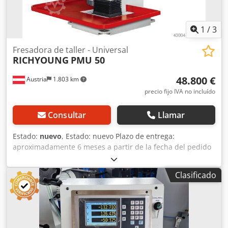
1
/
3
Fresadora de taller - Universal
RICHYOUNG
PMU 50
48.800 €
Austria
1.803 km
precio fijo IVA no incluído
Consultar
Llamar
Estado:
nuevo
, Estado: nuevo Plazo de entrega:
aproximadamente 6 meses a partir de la fecha del pedido
País de origen: Taiwán Precio: 48.800 € Cuota de alquiler:
932,08 € Velocidades de giro: 40 - 3200 rpm Cono de
Clasificado
sujeción: ISO 40 Área de trabajo: 600 x 500 x 400 mm
Mesa: 1000 x 500 mm Motor: 3,75 kW Peso: 1814 kg Avance
rápido/avance en los 3 ejes: 1000 mm/min Número de
chavetas: 8 Ancho x distancia: 14 x 63 mm Carga máxima
de la mesa: 300 kg Recorrido longitudinal: 600 mm