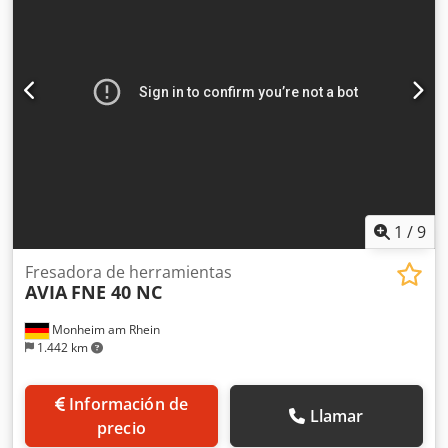
1
/
9
Fresadora de herramientas
AVIA
FNE 40 NC
Monheim am Rhein
1.442 km
Información de
Llamar
precio