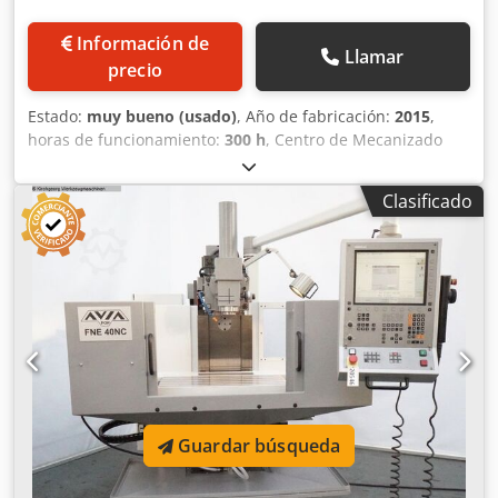
Información de
Llamar
precio
Estado:
muy bueno (usado)
, Año de fabricación:
2015
,
horas de funcionamiento:
300 h
, Centro de Mecanizado
Vertical XYZ 560 Mini Mill de 3 Ejes Año de fabricación:
2015 Control Siemens 828D Máquina procedente de centro
Clasificado
educativo, menos de 300 horas de uso. Velocidad del
husillo: 8.000 rpm Potencia del motor del husillo: 15 hp
Cono del husillo: BT40 Almacén de herramientas: 12
posiciones Tiempo de cambio de herramienta: 8 segundos
Recorrido eje X: 560 mm Recorrido eje Y: 400 mm Cedpfxjy
R Srgs Ad Norf Recorrido eje Z: 500 mm Dimensiones de la
mesa: 610 x 370 mm Distancia husillo-mesa: 100 – 600 mm
Rapidez de ejes XYZ: 20 m/min Avance de corte: 1-20
m/min Carga máxima sobre mesa: 300 kg Ranuras en T: 16
mm Peso de la máquina: 3.100 kg *En venta por Jet
Machinery Ltd* Nº de inventario Jet Machinery: #79162 Nº
Guardar búsqueda
de serie de la máquina: MF491 Precio: £27,500.00 + IVA
Aunque se ha realizado todo lo posible para garantizar la