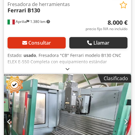
Fresadora de herramientas
maquinaria profesional para el trabajo del metal. Póngase
Ferrari
B130
en contacto con nosotros para consultar precios, plazos de
entrega, disponibilidad o solicitar una oferta
8.000 €
Aprilia
1.380 km
personalizada.
precio fijo IVA no incluído
Consultar
Llamar
Estado:
usado
, Fresadora "CB" Ferrari modelo B130 CNC
ELEX E-550 Completa con equipamiento estándar
Recorrido eje X: 650 mm Recorrido eje Y: 320 mm
Recorrido eje Z: 320 mm Velocidad del husillo: 22.000 rpm
Clasificado
ISO 40 ATC con 18 posiciones Crodpjxwvi Tofx Ad Nsf