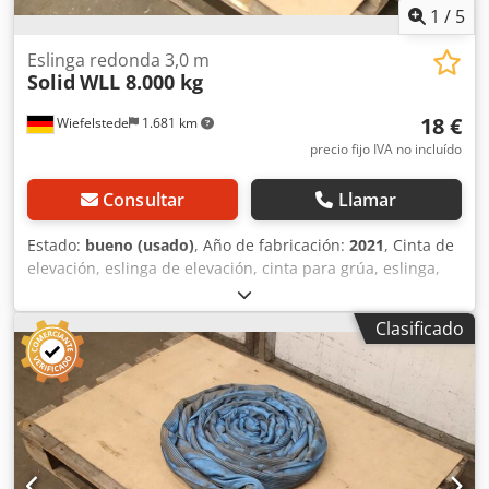
1
/
5
Eslinga redonda 3,0 m
Solid
WLL 8.000 kg
18 €
Wiefelstede
1.681 km
precio fijo IVA no incluído
Consultar
Llamar
Estado:
bueno (usado)
, Año de fabricación:
2021
, Cinta de
elevación, eslinga de elevación, cinta para grúa, eslinga,
eslinga redonda, manguera de doble tejido -Fabricante:
Solid, eslinga redonda de doble tejido | EN 1492/1-2 -
Clasificado
Tipo/Capacidad de carga: Carga máxima de trabajo (WLL)
8.000 kg -Longitud: 3,0 m -Cantidad: 3 eslingas redondas
disponibles -Dimensiones de transporte: Ø 400 x 80 mm
Credpfx Aezrmh Njgksf -Peso: 4,2 kg/unidad