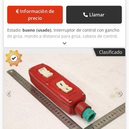
Información de
Llamar
precio
Estado:
bueno (usado)
, Interruptor de control con gancho
de grúa, mando a distancia para grúa, cabeza de control,
sistema de control de grúa, control de grúa, pulsador
colgante, interruptor de control, bloque de control,
Clasificado
interruptor de comando para manipulador, dispositivo de
elevación, equipo de elevación, grúa para puesto de
trabajo, grúa giratoria para almacén, grúa para almacén,
grúa para puesto de trabajo, pinza para materiales, grúa
giratoria de columna Codpfxjzmf Abe Agkerf -Fabricante:
Demag, interruptor de control Demag Manulift con gancho
de grúa -Interruptor de control: Tipo DSM4 -Gancho de
grúa: Capacidad de carga 250 kg -Dimensiones de
transporte: 360/170/A200 mm -Peso: 3,3 kg