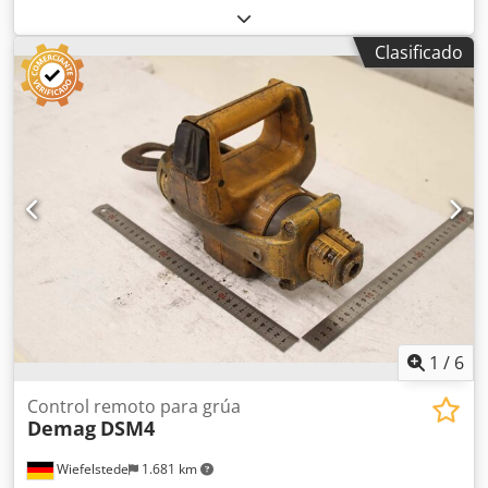
avance lento DEMAG, compuesto por: Motor DEMAG KBA
140 B 4, 8,8 kW, 1.440 rpm; Motor DEMAG KBA 80 B 4, 1,4
Clasificado
kW, 1.340 rpm; Caja de engranajes DEMAG EGO 8 B 3 I =
9,9 Crjdpfow Ulirex Agkef
1
/
6
Control remoto para grúa
Demag
DSM4
Wiefelstede
1.681 km