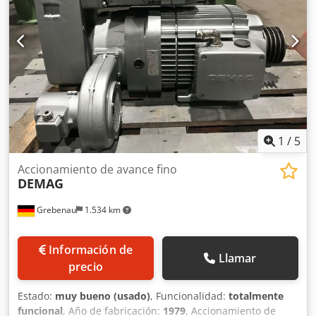
1
/
5
Accionamiento de avance fino
DEMAG
Grebenau
1.534 km
Información de
Llamar
precio
Estado:
muy bueno (usado)
, Funcionalidad:
totalmente
funcional
, Año de fabricación:
1979
, Accionamiento de