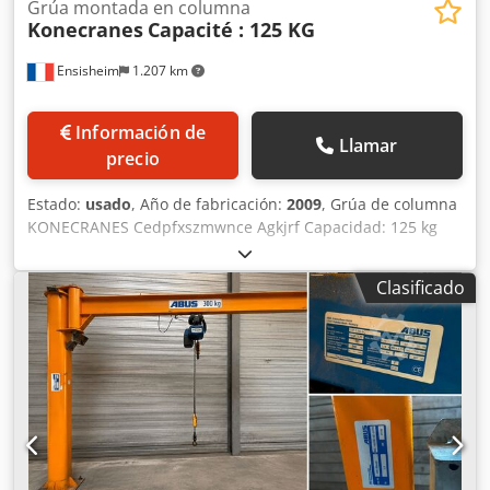
Grúa montada en columna
Konecranes
Capacité : 125 KG
Ensisheim
1.207 km
Información de
Llamar
precio
Estado:
usado
, Año de fabricación:
2009
, Grúa de columna
KONECRANES Cedpfxszmwnce Agkjrf Capacidad: 125 kg
Año de construcción: 2009 Altura bajo el gancho: 2,5
metros máx. Máquina entregada con: 1 timón (Capacidad
Clasificado
máxima: 100 kg) Longitud total: 5 metros