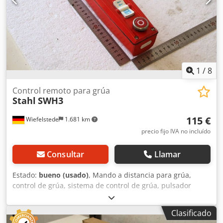
1
/
8
Control remoto para grúa
Stahl
SWH3
115 €
Wiefelstede
1.681 km
precio fijo IVA no incluído
Consultar
Llamar
Estado:
bueno (usado)
, Mando a distancia para grúa,
control de grúa, sistema de control de grúa, pulsador
colgante, interruptor de control, válvula de control,
sistema de control. Credpfx Agozmdvmokjf -Fabricante:
Clasificado
Stahl, interruptor de control para mando a distancia de