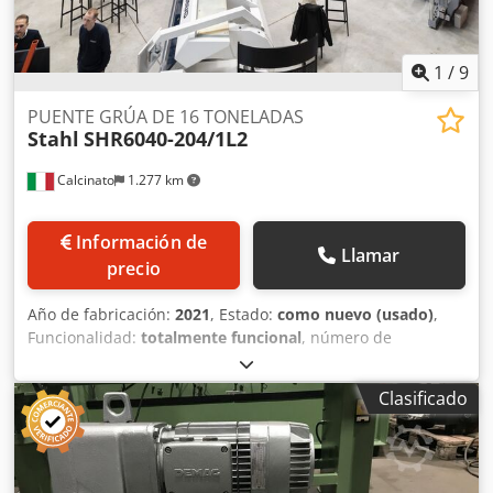
1
/
9
PUENTE GRÚA DE 16 TONELADAS
Stahl
SHR6040-204/1L2
Calcinato
1.277 km
Información de
Llamar
precio
Año de fabricación:
2021
, Estado:
como nuevo (usado)
,
Funcionalidad:
totalmente funcional
, número de
máquina/vehículo:
3815407
, PESO 8000KG Crjdpfxot Nhqyo
Agksf FEM ISO 1Am M4 KW 2.4/15.5 ( 50 Hz) CAPACIDAD
Clasificado
MÁX. 16 TON