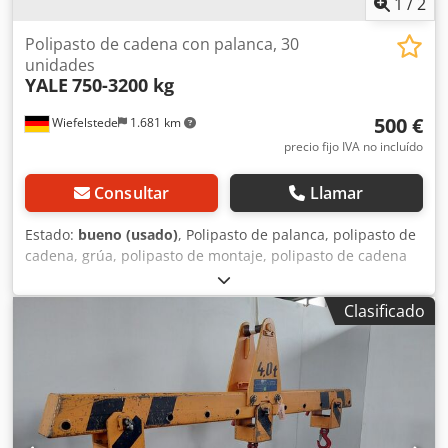
1
/
2
Polipasto de cadena con palanca, 30
unidades
YALE
750-3200 kg
500 €
Wiefelstede
1.681 km
precio fijo IVA no incluído
Consultar
Llamar
Estado:
bueno (usado)
, Polipasto de palanca, polipasto de
cadena, grúa, polipasto de montaje, polipasto de cadena
para montaje -Cantidad: 30 unidades de polipastos de
cadena -Diferentes fabricantes: Yale, Brand, BKS -
Clasificado
Capacidad de carga: de 750 a 3200 kg -Longitud de la
cadena: de 1,0 a 2,5 m -Precio/Venta: completos -En su
mayoría, en estado de funcionamiento Crsdpfx Ajb A
Rkhegkof -Dimensiones: 1200/800/A600 mm -Peso, incluido
el embalaje: 600 kg