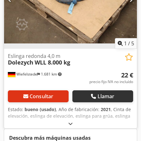
1
/
5
Eslinga redonda 4,0 m
Dolezych
WLL 8.000 kg
22 €
Wiefelstede
1.681 km
precio fijo IVA no incluído
Consultar
Llamar
Estado:
bueno (usado)
, Año de fabricación:
2021
, Cinta de
elevación, eslinga de elevación, eslinga para grúa, eslinga
de elevación, eslinga redonda, manguera de tejido doble -
Fabricante: Solid, eslinga redonda, EN 1492-2 PES -
Tipo/Capacidad de carga: Carga máxima de trabajo (CWT)
Descubra más máquinas usadas