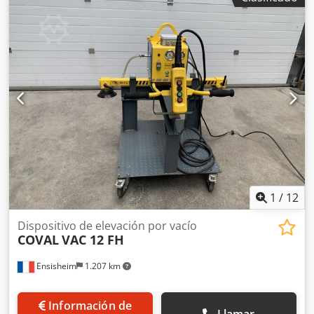
acero: 140 x 140 mm - 3 ganchos para la sujeción de la
carga - Distancia entre puntos de fijación, con 5 orificios a
la izquierda y a la derecha: 200 mm - Longitud total
aproximada: 2100 mm - Anchura total aproximada: 200
mm - Peso aproximado: 130 kg Crjdpfozqzubjx Agkef
1
/
12
Dispositivo de elevación por vacío
COVAL
VAC 12 FH
Ensisheim
1.207 km
Información de
Llamar