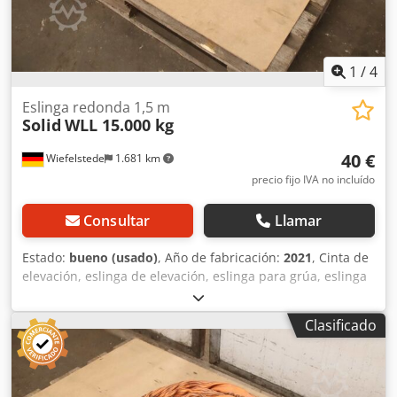
1
/
4
Eslinga redonda 1,5 m
Solid
WLL 15.000 kg
40 €
Wiefelstede
1.681 km
precio fijo IVA no incluído
Consultar
Llamar
Estado:
bueno (usado)
, Año de fabricación:
2021
, Cinta de
elevación, eslinga de elevación, eslinga para grúa, eslinga
de elevación, eslinga redonda, manguera de doble tejido -
Fabricante: Solid, eslinga redonda de doble tejido | EN
Clasificado
1492/1-2 -Tipo/Capacidad de carga: Carga útil máxima
15.000 kg -Longitud: 1,5 m -Cantidad: 1 eslinga redonda
disponible -Dimensiones de transporte: Ø 400 x 100 mm -
Peso: 5,2 kg Cedpfjzrmalsx Agkorf