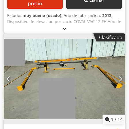
precio
Estado:
muy bueno (usado)
, Año de fabricación:
2012
,
Dispositivo de elevación por vacío COVAL VAC 12 FH Año de
fabricación: 2012 Capacidad máxima de carga: 80 kg
Diámetro de las ventosas: Ø 150 mm Separación máxima:
Clasificado
910 mm Separación mínima: 350 mm En muy buen estado
Voltaje: 380 V Cjdpfx Aezmwnisgkerf Dimensiones (L x A x
H): 1100 mm Profundidad: 900 mm Altura total con
bastidor: 1000 mm Peso total con soporte: 100 kg
1
/
14