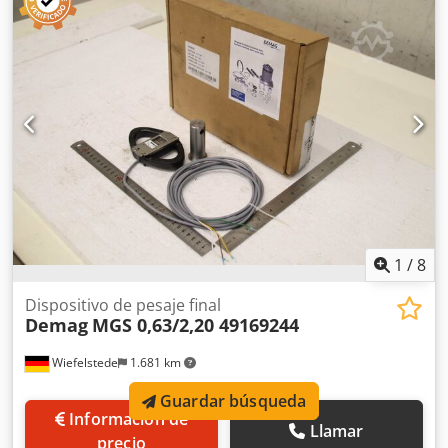
grúa -Tipo: SWH3 -Dimensiones: 360/65/65 mm -Peso: 0,8
kg
1
/
8
Dispositivo de pesaje final
Demag
MGS 0,63/2,20 49169244
Wiefelstede
1.681 km
Guardar búsqueda
Información de
Llamar
precio