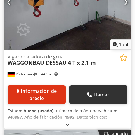
1
/
4
Viga separadora de grúa
WAGGONBAU DESSAU
4 T x 2.1 m
Rödermark
1.443 km
Información de
Llamar
precio
Estado:
bueno (usado)
, número de máquina/vehículo:
940957
, Año de fabricación:
1992
, Datos técnicos: -
Capacidad de carga: 4 t - Altura útil: 690 mm - Altura total:
800 mm - Viga transversal fabricada con perfiles huecos de
Clasificado