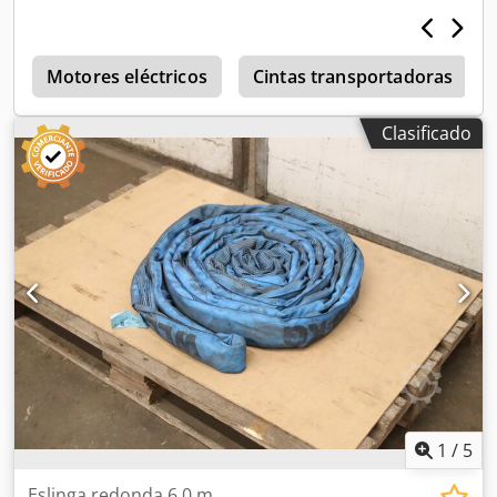
8.000 kg Credpfszrmhvjx Agkef -Longitud: 4,0 m -Cantidad:
2 eslingas redondas disponibles -Dimensiones de
transporte: Ø 450 x 80 mm -Peso: 6,3 kg/unidad
s
Motores eléctricos
Cintas transportadoras
Clasificado
1
/
5
Eslinga redonda 6,0 m