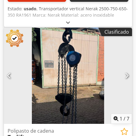
Estado:
usado
, Transportador vertical Nerak 2500-750-650-
350 RA1961 Marca: Nerak Material: acero inoxidable
Alimentos seguros Sentido de marcha: ambos sentidos
Altura de transporte vertical: 2500 mm Tamaño máximo de
Clasificado
la mercancía transportada: 750x650x350 mm LxAnxAl
Altura: 3300 mm Ancho del andamio (NB): 1155 mm
Crodpfx Agowdbqfjksf Altura de los pies: 150 mm Poleas:
20 uds. Motor: Motor SEW 380-500 V Velocidad del
transportador: 0,45 m/s Volumen de suministro: incluye
soportes, sin guías laterales, barreras de luz, caja de
terminales Disponible opcionalmente: Convertidor de
frecuencia Para obtener asesoramiento individual y
profesional, simplemente contáctenos. Simplemente
contáctenos por teléfono o correo electrónico. Estaremos
encantados de ayudarle a planificar e implementar sus
proyectos. Esperamos poder hablar con usted.
Atentamente Su equipo en Dr. Sonntag GmbH & Co. KG Su
especialista y persona de contacto para intralogística
1
/
7
Polipasto de cadena