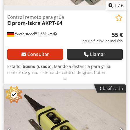
1
/
6
Control remoto para grúa
Elprom-Iskra
AKPT-64
55 €
Wiefelstede
1.681 km
precio fijo IVA no incluído
Consultar
Llamar
Estado:
bueno (usado)
, Mando a distancia para grúa,
control de grúa, sistema de control de grúa, botón
colgante, interruptor de control, caja de control, sistema
de control. Crodjzmfdljpfx Agkjf -Fabricante: Elprom-Iskra,
Clasificado
interruptor de control para mando a distancia de grúa -
Tipo: AKPT-64 -Dimensiones: 245/65/55 mm -Peso: 0,4 kg