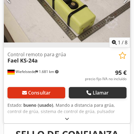
1
/
8
Control remoto para grúa
Fael
KS-24a
95 €
Wiefelstede
1.681 km
precio fijo IVA no incluído
Consultar
Llamar
Estado:
bueno (usado)
, Mando a distancia para grúa,
control de grúa, sistema de control de grúa, pulsador
colgante, interruptor de control, válvula de control, control
de supervisión Crsdozmfdfjpfx Agksf -Fabricante: Faell,
interruptor de control para mando a distancia de grúa -