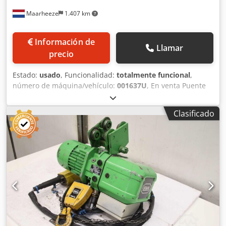
errores en la descripción del artículo.
Maarheeze
1.407 km
Información de
Llamar
precio
Estado:
usado
, Funcionalidad:
totalmente funcional
,
número de máquina/vehículo:
001637U
, En venta Puente
grúa monorraíl usado Verlinde ± 9.500 mm x 1.500 kg
Credpfxjygh Ibo Agkef Podemos suministrar las grúas
Clasificado
opcionalmente incluyendo: * Adaptación de longitud *
Montaje e inspección * Rieles conductores de corriente *
Control por radiomando Jan Reiling B.V. también
suministra nuevas grúas completamente a medida a
precios muy competitivos. * Puentes grúa * Grúas
suspendidas * Grúas giratorias * Instalaciones KBK *
Elevadores para barcos ¡Todas nuestras grúas nuevas y
usadas suministradas (en Países Bajos y Bélgica) incluyen
garantía! Además, disponemos de un stock propio de
aproximadamente 15.000 repuestos Demag. Para más
información visite el sitio web de Jan Reiling B.V. Palabras