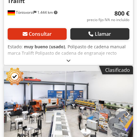
Tralift
800 €
Tönisvorst
1.444 km
precio fijo IVA no incluído
Consultar
Llamar
Estado:
muy bueno (usado)
, Polipasto de cadena manual
marca Tralift Polipasto de cadena de engranaje recto
Altura de elevación 9 metros Año 2001, muy poco usado
Peso 140 kg Cadena de carga 10 x 30 metros Crsdpfx
Clasificado
Agsufpu Dskjf 2 piezas disponibles