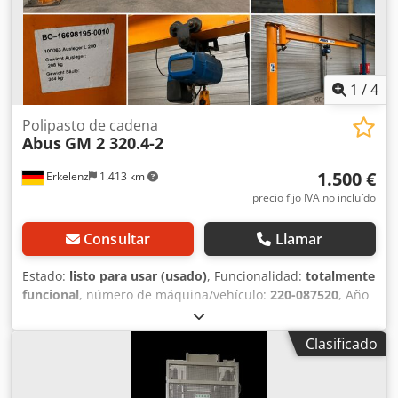
1
/
4
Polipasto de cadena
Abus
GM 2 320.4-2
1.500 €
Erkelenz
1.413 km
precio fijo IVA no incluído
Consultar
Llamar
Estado:
listo para usar (usado)
, Funcionalidad:
totalmente
funcional
, número de máquina/vehículo:
220-087520
, Año
de fabricación:
2011
, altura de elevación:
3.000 mm
,
capacidad de carga:
300 kg
, velocidad de elevación:
66
Clasificado
mm/s
, tensión de entrada:
400 V
, frecuencia de entrada:
50 Hz
, Grúa de columna giratoria ABUS de 300 kg – alcance
de 6.700 mm – incluye elevador de cadena eléctrico GM2