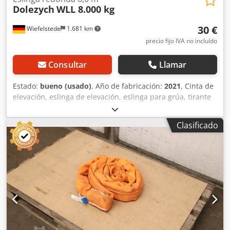
Dolezych
WLL 8.000 kg
30 €
Wiefelstede
1.681 km
precio fijo IVA no incluído
Consultar
Llamar
Estado:
bueno (usado)
, Año de fabricación:
2021
, Cinta de
elevación, eslinga de elevación, eslinga para grúa, tirante
de elevación, eslinga redonda, manguera de doble tejido -
Fabricante: Solid, eslinga redonda EN 1492-2 PES -
Clasificado
Tipo/Capacidad de carga: WLL 8.000 kg -Longitud: 6,0 m -
Cantidad: 4 eslingas redondas disponibles
Crodpfszrmhpsx Agkef -Dimensiones de transporte: Ø 600
x 85 mm -Peso: 9,8 kg/unidad