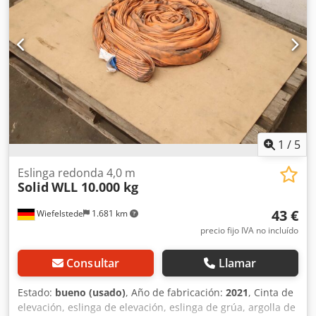
1
/
5
Eslinga redonda 4,0 m
Solid
WLL 10.000 kg
43 €
Wiefelstede
1.681 km
precio fijo IVA no incluído
Consultar
Llamar
Estado:
bueno (usado)
, Año de fabricación:
2021
, Cinta de
elevación, eslinga de elevación, eslinga de grúa, argolla de