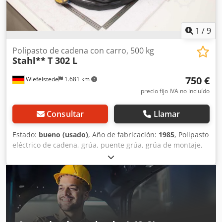
clave: Grúas, grúa, puente grúa, grúa de taller, grúa de
almacén, polipasto, grúas universales, hoist. Puente grúa,
puente grúa monorraíl, grúa aérea.
1
/
9
Polipasto de cadena con carro, 500 kg
Stahl**
T 302 L
750 €
Wiefelstede
1.681 km
precio fijo IVA no incluído
Consultar
Llamar
Estado:
bueno (usado)
, Año de fabricación:
1985
, Polipasto
eléctrico de cadena, grúa, puente grúa, grúa de montaje,
carro manual, carro de rodillos, carro grúa, carro de
traslación, sistema de traslación, carro de grúa, carro
motorizado - Fabricante: Stahl, polipasto eléctrico de
cadena con carro de traslación - Polipasto de cadena: Tipo
T 302 L, capacidad de carga 500 kg - Elevación principal: 4
m/min - Elevación lenta: 1 m/min - Recorrido del gancho: 5
m Crodpfx Ajya Aiysgkjf - Carro de grúa: ancho de viga