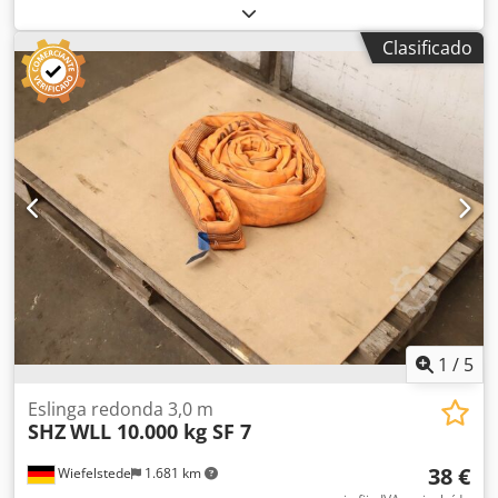
elevación, eslinga redonda, manguera de doble tejido
Cjdpfx Aozrl Nregksrf -Fabricante: Solid, eslinga redonda,
Clasificado
manguera de doble tejido | EN 1492/1-2 -Tipo/capacidad
de carga: Carga de trabajo segura (CWS) 10.000 kg -
Longitud: 4,0 m -Cantidad: 4 eslingas redondas
disponibles -Precio: por unidad -Dimensiones de
transporte: Ø 540 x 100 mm -Peso: 7,3 kg/unidad
1
/
5
Eslinga redonda 3,0 m
SHZ
WLL 10.000 kg SF 7
38 €
Wiefelstede
1.681 km