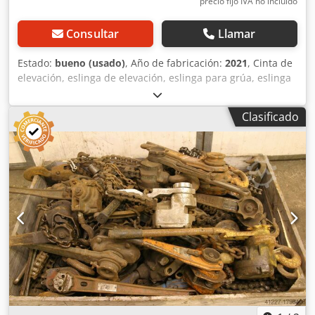
precio fijo IVA no incluído
Consultar
Llamar
Estado:
bueno (usado)
, Año de fabricación:
2021
, Cinta de
elevación, eslinga de elevación, eslinga para grúa, eslinga
de elevación, eslinga redonda, manguera de doble tejido -
Fabricante: SHZ, eslinga redonda con doble cubierta | EN
Clasificado
1492-2 -Tipo/capacidad de carga: WLL 10.000 kg, SF 7
Csdpszrl Iusfx Agkerf -Longitud: 3,0 m -Circunferencia: 6,00
m -Cantidad: 7 eslingas redondas disponibles -Precio: por
unidad -Dimensiones de transporte: Ø 500 x 100 mm -
Peso: 5,6 kg/unidad