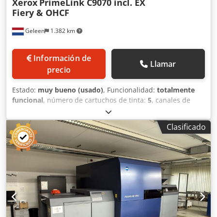
Xerox
PrimeLink C9070 incl. EX
Fiery & OHCF
Geleen
1.382 km
Información de
Llamar
precio
Estado:
muy bueno (usado)
, Funcionalidad:
totalmente
funcional
, número de cartuchos de tinta:
5
, canales de
color:
4
, resolución (máx.):
2.400 PPP (puntos por
pulgada)
, número de bandejas de alimentación:
6
, lectura
Clasificado
del contador (negro):
121.531
, lectura del contador (color):
236.585
, tensión de entrada:
220 V
, Equipamiento:
auto
dúplex
, Xerox PrimeLink C9070, que incluye OCT, 1OHCF y
un controlador Fiery externo con Windows 10, que
funciona en un SSD. Contador total de impresiones a color:
236.585 Contador total de impresiones en blanco y negro:
121.531 Contador total: 358.116 ⚡ Alta productividad con
70 páginas a color por minuto. 🎨 Calidad de color muy
consistente gracias al controlador EX Fiery. 📚 Adecuada