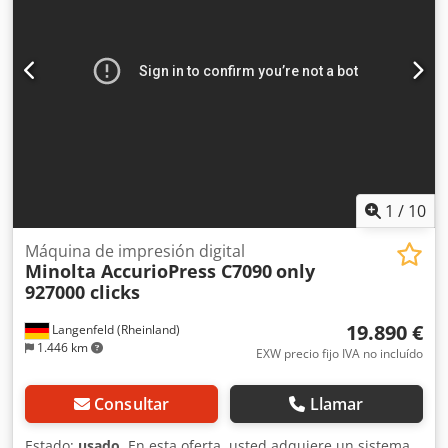
1
/
10
Máquina de impresión digital
Minolta AccurioPress C7090
only
927000 clicks
19.890 €
Langenfeld (Rheinland)
1.446 km
EXW precio fijo IVA no incluído
Consultar
Llamar
Estado:
usado
, En esta oferta, usted adquiere un sistema