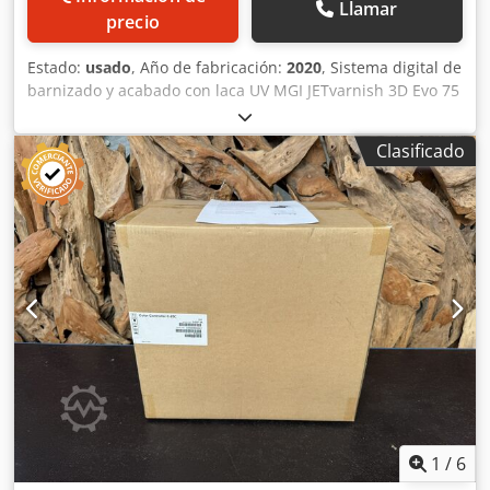
Llamar
precio
Estado:
usado
, Año de fabricación:
2020
, Sistema digital de
barnizado y acabado con laca UV MGI JETvarnish 3D Evo 75
Dwsdpfezqyrrjx Aazsa Formato máximo de pliego: 1200 ×
750 mm Gama de gramajes de material procesable: 135–
Clasificado
800 g/m² Unidad de recubrimiento: 135–400 g/m² Apta
para papeles y cartones estucados y no estucados,
sustratos prebarnizados, laminados o recubiertos, y
medios plásticos adecuados. Barnizado: Barniz
transparente de alto brillo (Varnish High-Gloss) Depósito
de 18 litros Espesor de la capa de barniz: 7–232 µm
Barnizado digital con laca UV, barnizado parcial y de
superficie completa, así como efectos de barnizado 3D/en
relieve. Máquina en funcionamiento, disponible a corto
plazo. Ubicación: Europa occidental Precio a consultar.
1
/
6