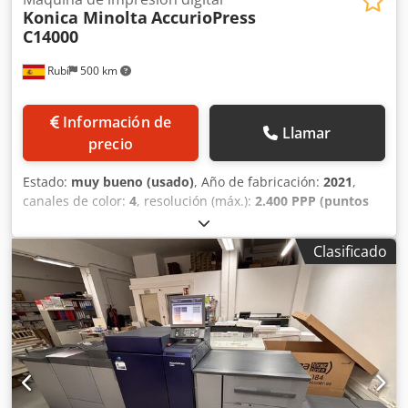
Konica Minolta
AccurioPress
C14000
Rubí
500 km
Información de
Llamar
precio
Estado:
muy bueno (usado)
, Año de fabricación:
2021
,
canales de color:
4
, resolución (máx.):
2.400 PPP (puntos
por pulgada)
, gramaje del papel (min.):
60 g/m²
, peso del
papel (máx.):
450 g/m²
, ancho de papel (máx.):
330 mm
,
Clasificado
altura del papel (máx.):
1.200 mm
, número de bandejas de
alimentación:
3
, Equipamiento:
auto dúplex
, Special Price
Konica Minolta AccurioPress C14000 Counter: only 2,8
millions (Very Low) Dodpfx Aajwb Ezcjzewa Fiery Finisher
OT Feeder PF812 90 cm IQ501 color control Machine
checked by KM Technicals Ready for shipping MORE INFO,
PLEASE AS US.