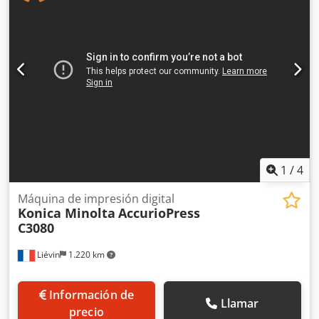
1
/
4
Máquina de impresión digital
Konica Minolta
AccurioPress
C3080
Liévin
1.220 km
Información de
Llamar
precio