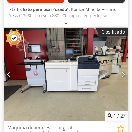
Estado:
listo para usar (usado)
, Konica Minolta Accurio
Press C 3080, con solo 830.000 copias, en perfectas
condiciones, probada y lista para imprimir. Equipamiento:
FS 532 PI 502 RU 518 m PF 707 m Sd513/513f IC 605 Como
Clasificado
distribuidores con experiencia en la venta de
fotocopiadoras de segunda mano, hemos desarrollado una
gran experiencia en el embalaje y el envío en palés, para
garantizar que nuestros clientes reciban máquinas en
perfectas condiciones. Enviamos fotocopiadoras
procedentes de Konica Minolta France y que han sido
mantenidas por esta empresa. Si tiene alguna pregunta,
no dude en consultarnos. Dedpfx Aeznufzsazjwa Nuestra
empresa ofrece la mayor gama de fotocopiadoras de
producción Konica Minolta y gestiona envíos a nivel
mundial, según solicitud. No dude en ponerse en contacto
con nosotros para obtener más información.
1
/
27
Máquina de impresión digital