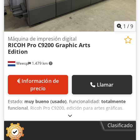
1
/
9
Máquina de impresión digital
RICOH
Pro C9200 Graphic Arts
Edition
Weesp
1.479 km
Información de
Llamar
precio
Estado:
muy bueno (usado)
, Funcionalidad:
totalmente
funcional
, Ricoh Pro C9200, edición para artes gráficas.
Dwodpfx Aezrw U Teazoa La máquina está en buen estado
de funcionamiento y puede ser inspeccionada y probada
Clasificado
en nuestras instalaciones de Ámsterdam.