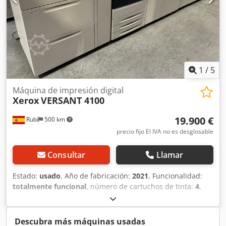
1
/
5
Máquina de impresión digital
Xerox
VERSANT 4100
19.900 €
Rubí
500 km
precio fijo El IVA no es desglosable
Consultar
Llamar
Estado:
usado
, Año de fabricación:
2021
, Funcionalidad:
totalmente funcional
, número de cartuchos de tinta:
4
,
canales de color:
4
, resolución (máx.):
2.400 PPP (puntos
por pulgada)
, gramaje del papel (min.):
56 g/m²
, peso del
papel (máx.):
400 g/m²
, año de la última revisión:
2025
,
Descubra más máquinas usadas