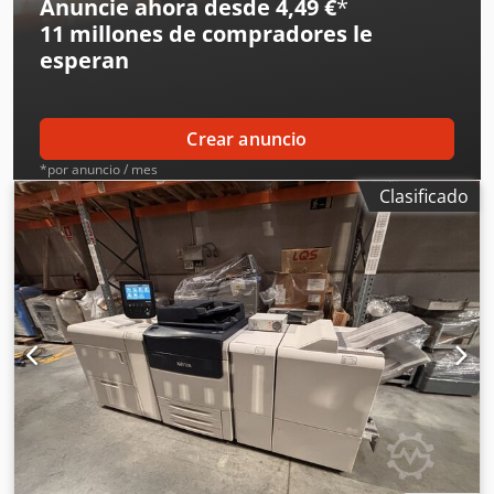
Anuncie ahora desde 4,49 €
*
de papel: Cualquiera desde 508mm (20") hasta 1270mm
11 millones de compradores
le
(50") Productividad: Tamaño: 127x250cm (50x100") Ancho:
esperan
1270mm (50") impresiones/hora: 18 Gran formato, máximo
manejo: La caja de papel permanece a nivel de suelo y es
fácil de cargar; si es necesario trabajar en formato medio,
Crear anuncio
pueden utilizarse cajas de 50 y 76cm (disponibles como
opción). Son las mismas cajas que se emplean en LaserLab
*por anuncio / mes
50 y 76, ligeras y prácticas de manejar. Máquina usada,
Clasificado
pero mantenida correctamente a lo largo del tiempo, por
lo que es precisa. Todos los costes de transporte y
aduanas correrán a cargo del comprador.