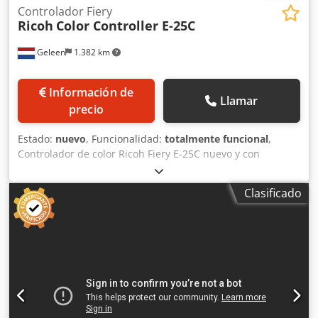
Controlador Fiery
Ricoh
Color Controller E-25C
Geleen
1.382 km
Información de
Llamar
precio
Estado:
nuevo
, Funcionalidad:
totalmente funcional
,
Controlador de color Ricoh Fiery E-25C nuevo y con
embalaje original Código EDP: 418434 Este Fiery es
compatible con las siguientes máquinas Ricoh: RICOH IM
Clasificado
C3000 RICOH IM C3500 Dwjdpfxjwrcf Ho Aazoa RICOH IM
C4500 RICOH IM C6000