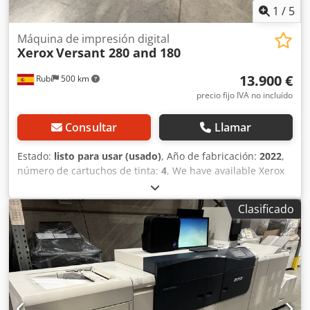
1
/
5
Máquina de impresión digital
Xerox
Versant 280 and 180
13.900 €
Rubí
500 km
precio fijo IVA no incluído
Consultar
Llamar
Estado:
listo para usar (usado)
, Año de fabricación:
2022
,
número de cartuchos de tinta:
4
, We have available Xerox
Versant 280, 180 ready for shipping Xerox Versant 280
Fiery emebeded Counter: 800.000 Cassete OHCF (2.000
Clasificado
sheets) Finisher Bookletmaker Price: 15.000€ Djdpfx
Aotiyqusazewa We have available Xerox Versant 180 too
Xerox Versant 180 Versant 180 Feeder 2000 sheets Fiery
External Finisher with bookletmaker Counter:1,1 millions
Price: 4.900€ More info, ask me.