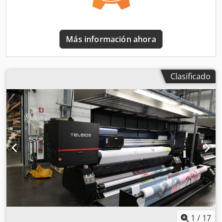
365 es una impresora de producción versátil, adecuada
tanto para aplicaciones en interiores como en exteriores.
Gracias a las tintas HP Latex a base de agua, las
Más información ahora
impresiones no tienen olor, se secan inmediatamente
después de la impresión y cuentan con la certificación
GREENGUARD GOLD para su uso en entornos sensibles,
como centros de atención médica, escuelas y oficinas.
Clasificado
Especificaciones técnicas: - Ancho de impresión: hasta 1,63
m (64") - Sistema de tinta: 6 cabezales de impresión, tinta
HP 831 de 7 colores (CMYK + cian y magenta claros +
optimizador HP Latex) - Cartuchos de tinta: 775 ml -
Resolución de impresión: hasta 1200 × 1200 ppp -
Velocidad de producción: hasta 91 m²/h (máximo), 31 m²/h
para impresión en exteriores, 17 m²/h para calidad de
impresión en interiores - Manejo de medios: alimentación
de rollo, rebobinador, cortador automático -
Espectrofotómetro i1 integrado para la calibración
automática del color ICC - Panel de control: pantalla táctil
de 8" - Conectividad: Gigabit Ethernet, compatible con la
aplicación móvil HP Latex - Adecuada para: lonas, vinilo
1
/
17
autoadhesivo, películas, papel, papel pintado, lienzo,