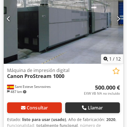
1
/
12
Máquina de impresión digital
Canon
ProStream 1000
500.000 €
Sant Esteve Sesrovires
487 km
EXW VB IVA no incluído
Consultar
Llamar
Estado:
listo para usar (usado)
, Año de fabricación:
2020
,
Funcionalidad:
totalmente funcional
, número de