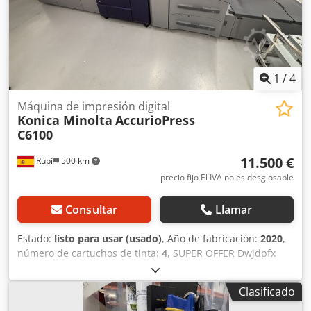
1
/
4
Máquina de impresión digital
Konica Minolta
AccurioPress
C6100
11.500 €
Rubí
500 km
precio fijo El IVA no es desglosable
Consultar
Llamar
Estado:
listo para usar (usado)
, Año de fabricación:
2020
,
número de cartuchos de tinta:
4
, SUPER OFFER Dwjdpfx
Aastiytajzoa Model: KM 6100 Konica Controller Lu202xlm
PF707m Ru518 IQ501 OT510 Counter KM 6100: 5 millions
Clasificado
Machines under KM Service, checked and ready for