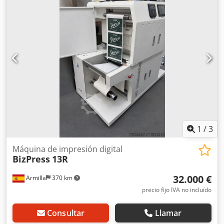
productioN Ready for shipping
1
/
3
Máquina de impresión digital
BizPress
13R
32.000 €
Armilla
370 km
precio fijo IVA no incluído
Consultar
Llamar