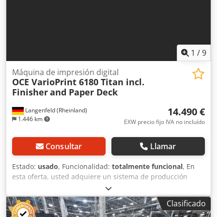
1
/
9
Máquina de impresión digital
OCE VarioPrint 6180 Titan incl.
Finisher
and Paper Deck
14.490 €
Langenfeld (Rheinland)
1.446 km
EXW precio fijo IVA no incluído
Consultar
Llamar
Estado:
usado
, Funcionalidad:
totalmente funcional
, En
esta oferta, usted adquiere un sistema de producción
monocromo usado, modelo "OCE VarioPrint 6180 Titan".
Objeto de la venta: Dedpfx Aozqnb Uoazswa 1x OCE
Clasificado
VarioPrint 6180 Titan con la siguiente configuración: