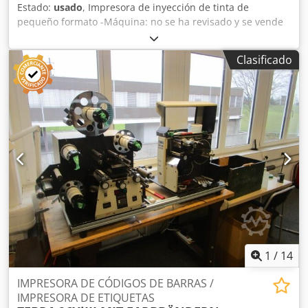
Estado:
usado
, Impresora de inyección de tinta de
pequeño formato -Máquina: no se ha revisado y se vende
como pieza de repuesto. -Dimensiones: 500/600/1750 mm
(alto) Dsdpfx Apeb A H Ivo Ijck -Peso: 40 kg
Clasificado
1
/
14
IMPRESORA DE CÓDIGOS DE BARRAS /
IMPRESORA DE ETIQUETAS