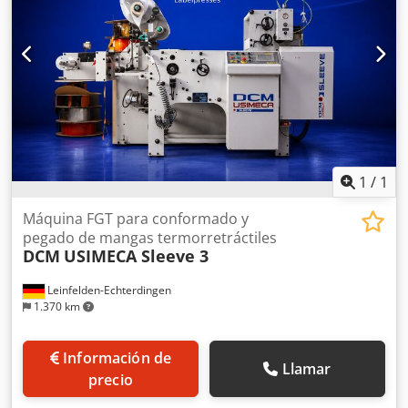
para el cuerpo, el frente y la parte posterior Sentido de
giro: de izquierda a derecha Construcción básica: sistema
rotatorio Djdszg I Itopfx Ap Ijck Equipamiento: 2 unidades
de encolado, carcasa de protección con puertas, bombas
de encolado.
1
/
1
Máquina FGT para conformado y
pegado de mangas termorretráctiles
DCM
USIMECA Sleeve 3
Leinfelden-Echterdingen
1.370 km
Información de
Llamar
precio