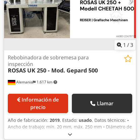
1
/
3
Rebobinadora de sobremesa para
inspección
ROSAS
UK 250 - Mod. Gepard 500
Alemania
1.617 km
Información de
Llamar
precio
Año de fabricación:
2019
, Estado:
usado
, Datos técnicos: •
Ancho de trabajo: mín. 20 mm, máx. 250 mm • Diámetro de
bobinado: máx. 510 mm • Tamaños de manguitos: mín. 1”
hasta máx. 3” (hasta 6” con adaptador) • Suministro de aire