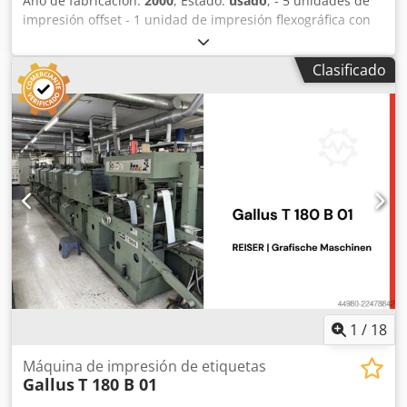
Año de fabricación:
2000
, Estado:
usado
, - 5 unidades de
impresión offset - 1 unidad de impresión flexográfica con
barniz - 6 sistemas de secado UV (refrigerados por aire) -
Unidad de troquelado rotativo - GAP Master - Sistema de
Clasificado
control de la banda mediante vídeo BST Dedpfx Apey H U
Uis Ieck Rotativa completa de 355,6 mm Ancho máximo de
la banda: 340 mm Ancho mínimo de la banda: 120 mm
1
/
18
Máquina de impresión de etiquetas
Gallus
T 180 B 01