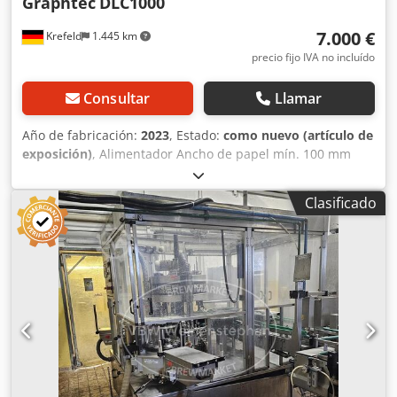
Graphtec
DLC1000
7.000 €
Krefeld
1.445 km
precio fijo IVA no incluído
Consultar
Llamar
Año de fabricación:
2023
, Estado:
como nuevo (artículo de
exposición)
, Alimentador Ancho de papel mín. 100 mm
máx. 216 mm Tamaño de página mín. 76,2 mm máx. 254
mm * Máx. 1200 mm en modo secuencial Diámetro del
Clasificado
papel máx. 254 mm Núcleo máx. 76 mm Peso del material
máx. 10 kg Laminador Anchura del material Mín. 80 mm
Máx. 195 mm Longitud máx. del soporte 200 m o 210 mm
Diámetro exterior Diámetro interior máx. 76 mm Diámetro
exterior máx. del soporte: 200 mm Interior máx.: 25,4 mm
Peso máx. del material: 8 kg Cortador Sistema gate cut con
plotter de corte Motor Servomotor digital Fuerza de corte
20 - 300 gf en 31 pasos Máx. Rango de corte Sin marca R.:
203 mm x 300 mm Marca R.: 186 mm x 1200 mm Velocidad
máx. de corte Velocidad de corte 600 mm / s Datos
generales Diámetro máx. Diámetro del material unidad de