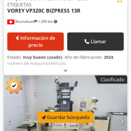
ETIQUETAS
VOREY
VP320C BIZPRESS 13R
Bischofszell
1.299 km
Información de
Llamar
precio
Estado:
muy bueno (usado)
, Año de fabricación:
2024
,
número de máquina/vehículo:
VP320C46009320240131V002
, Rollo de papel máximo: 450
mm Ancho máximo del medio: 320 mm Rollo de etiquetas
Clasificado
máx.: 310 mm Longitud máxima de la etiqueta: 1200 mm
Grosor máximo del soporte: 0,3 mm Datos técnicos
Velocidad: máx. 7,3 m/min Proceso de impresión:
tecnología de tóner LED CMYK Procesador de impresión:
933MHz, 2GB, RAM 2G HDD 40G; Tiempo de calentamiento:
menos de 28 segundos. Interfaz: TCP/IP Ancho de banda:
Guardar búsqueda
mín. 210 mm, máx. Ancho de impresión: máx. 304 mm
Longitud de impresión: máx. 1.200 mm Diámetro del rollo:
máx. 450 mm (desenrollado y rebobinado) Peso del rollo: