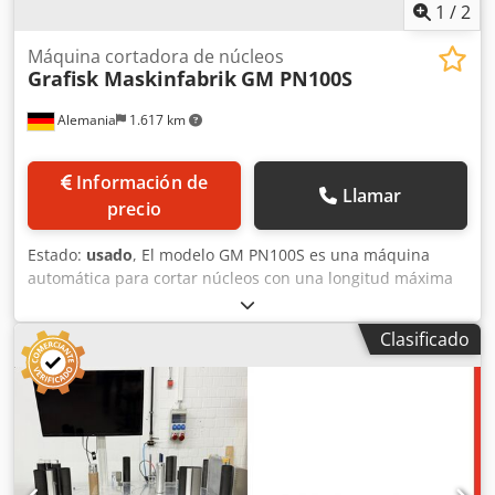
1
/
2
Máquina cortadora de núcleos
Grafisk Maskinfabrik
GM PN100S
Alemania
1.617 km
Información de
Llamar
precio
Estado:
usado
, El modelo GM PN100S es una máquina
automática para cortar núcleos con una longitud máxima
de 100 cm. El dispositivo se controla mediante una
pantalla táctil. Grosor máximo de la pared: 10 mm
Clasificado
Diámetro interior del núcleo: 25 mm (1") - 120 mm (4,7")
Dcsdpfx Ajzq U Unsp Ijk