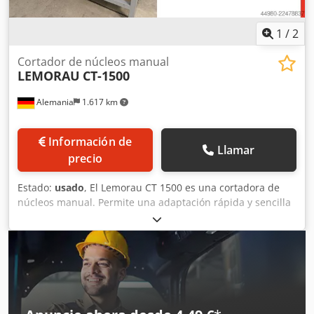
1
/
2
Cortador de núcleos manual
LEMORAU
CT-1500
Alemania
1.617 km
Información de
Llamar
precio
Estado:
usado
, El Lemorau CT 1500 es una cortadora de
núcleos manual. Permite una adaptación rápida y sencilla
para diferentes diámetros de núcleos y espesores de
pared. El CT 1500 es muy fácil de usar: después de que el
núcleo principal se haya deslizado sobre el mandril, el
operador ajusta el tope final, que determina el ancho de
los cortes del núcleo. A continuación, el operador pulsa el
botón de inicio, baja la cuchilla con la ayuda de la palanca
y corta el núcleo. * Longitud máxima del núcleo: hasta