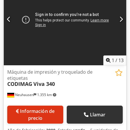
1
/
13
Máquina de impresión y troquelado de
etiquetas
CODIMAG
Viva 340
Neuhausen
1.355 km
Información de
Llamar
precio