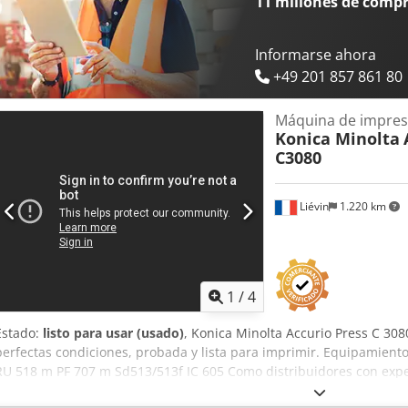
11 millones de comp
Informarse ahora
+49 201 857 861 80
Máquina de impresi
Konica Minolta
C3080
Liévin
1.220 km
1
/
4
Estado:
listo para usar (usado)
, Konica Minolta Accurio Press C 308
perfectas condiciones, probada y lista para imprimir. Equipamient
RU 518 m PF 707 m Sd513/513f IC 605 Como distribuidores con expe
de segunda mano, hemos desarrollado una gran experiencia en el e