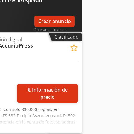
radores
le esperan
Crear anuncio
*por anuncio / mes
Clasificado
ón digital
AccurioPress
Información de
precio
0, con solo 830.000 copias, en
o: FS 532 Dodpfx Asznufzopvock PI 502
riencia en la venta de fotocopiadoras
mbalaje y el envío en palés, para