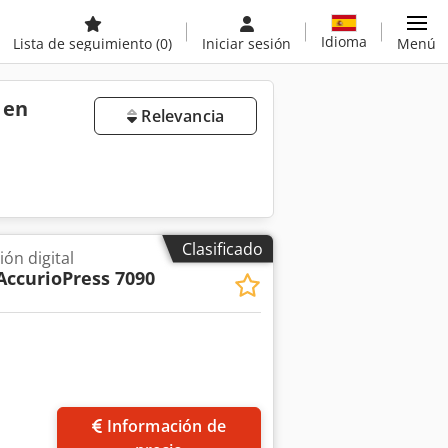
Idioma
Lista de seguimiento
(0)
Iniciar sesión
Menú
 en
Relevancia
Clasificado
ón digital
AccurioPress 7090
Pedir más fotos
Información de