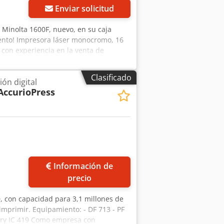
Enviar solicitud
 Minolta 1600F, nuevo, en su caja
mento! Impresora láser monocromo, 16
con experiencia en la venta de
 el embalaje y el envío en palés, para
ondiciones. Enviamos fotocopiadoras
Clasificado
ón digital
 empresa ofrece la gama más amplia de
AccurioPress
vel mundial, según solicitud.
s para obtener más información.
Pedir más fotos
Información de
precio
0, con capacidad para 3,1 millones de
imprimir. Equipamiento: - DF 713 - PF
iery IC 419 Como empresa con