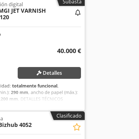
Subasta
ón digital
MGI JET VARNISH
120
40.000 €
Detalles
lidad:
totalmente funcional
,
min.):
290 mm
, ancho de papel (máx.):
.200 mm
, DETALLES TÉCNICOS
ectivo UV: máx. 3.123 pliegos ISO B2/h
idad de producción Evo 75: máx. 2.291
Clasificado
na
e: máx. 2.300 pliegos B2/h Formato y
Bizhub 4052
máx. 750 mm Alto del papel: mín. 360
m × 297 mm Formato del pliego: máx.
 de estampado en caliente: máx. 740