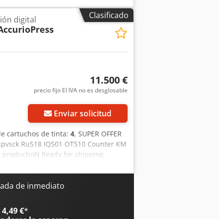
ol Dcodpjwb Ezcsfx Apvsk Machine
Clasificado
ón digital
AS US.
AccurioPress
11.500 €
precio fijo El IVA no es desglosable
Enviar solicitud
e cartuchos de tinta:
4
, SUPER OFFER
aspvsck Ru518 IQ501 OT510 Counter KM
r productioN Ready for shipping
ada de inmediato
4,49 €
*