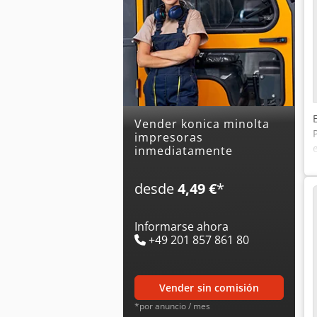
Vender konica minolta
impresoras
inmediatamente
desde
4,49 €
*
Informarse ahora
+49 201 857 861 80
vender sin comisión
*por anuncio / mes