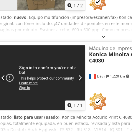
1
/
2
Estado:
nuevo
, Equipo multifunción (impresora/escaner/fax) Konica
original, con tóner incluido. ¡47 unidades disponibles en este mo
páginas por minuto. Escáner a color, 600 x 600 ppp. Como empresa 
fotocopiadoras usadas, hemos desarrollado una gran experiencia en
garantizar que nuestros clientes reciban máquinas en perfectas c
Máquina de impresi
procedentes de y mantenidas por Konica Minolta Francia. Nuestra
Konica Minolta
fotocopiadoras de producción Konica Minolta y gestiona envíos a ni
C4080
Dedpfegakyfjx Apvjck No dude en ponerse en contacto con nosotro
Liévin
1.220 km
1
/
1
Estado:
listo para usar (usado)
, Konica Minolta Accurio Print C 408
copias, totalmente equipada, en buen estado, revisada y lista para 
707m Dcedpfx Aozh Hyqjpvsk - FS 532 - RU 518 - VI 514 - IQ 501 - F