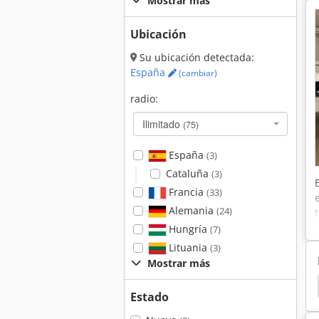
Mostrar más
Ubicación
Su ubicación detectada:
España
(cambiar)
radio:
Ilimitado
(75)
España
(3)
Cataluña
(3)
Francia
(33)
Alemania
(24)
Hungría
(7)
Lituania
(3)
Mostrar más
esoras
Canon Copiadoras
Canon Impresoras
Estado