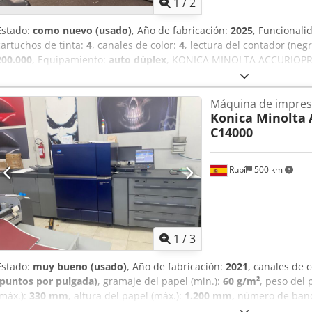
1
/
2
Estado:
como nuevo (usado)
, Año de fabricación:
2025
, Funcionali
cartuchos de tinta:
4
, canales de color:
4
, lectura del contador (neg
200.000
, Equipamiento:
auto dúplex
, KONICA MINOLTA ACCURIOPR
COUNTER ONLY 200.000 - SPECIAL PRICE PF712 3 CASSETTES IQ5
FINISHER FS514 IC609 READY FOR SHIPPING
Máquina de impresi
Konica Minolta
C14000
Rubí
500 km
1
/
3
Estado:
muy bueno (usado)
, Año de fabricación:
2021
, canales de 
(puntos por pulgada)
, gramaje del papel (min.):
60 g/m²
, peso del 
(máx.):
330 mm
, altura del papel (máx.):
1.200 mm
, número de ban
Equipamiento:
auto dúplex
, Special Price Konica Minolta AccurioPr