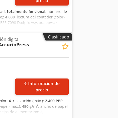
precio
dad:
totalmente funcional
, número de
ro):
4.000
, lectura del contador (color):
ESS 7090 Dodpfx Asyzuqaepvsck
01 KONICA CONTROLLER RU518M
Clasificado
ón digital
AccurioPress
Información de
precio
color:
4
, resolución (máx.):
2.400 PPP
papel (máx.):
450 g/m²
, ancho de papel
dejas de alimentación:
3
,
ess C14000 Counter: only 2,8 millions