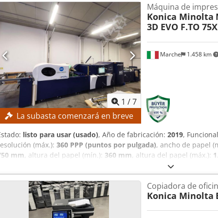
Máquina de impresi
Occidental Precio a petición.
Konica Minolta
3D EVO F.TO 75X
Marche
1.458 km
1
/
7
La subasta comenzará en breve
Estado:
listo para usar (usado)
, Año de fabricación:
2019
, Funciona
resolución (máx.):
360 PPP (puntos por pulgada)
, ancho de papel (
750 mm
, altura del papel (mín.):
360 mm
, altura del papel (máx.):
1
Velocidad de producción Velocidad de producción con barnizado sel
Velocidad de producción Evo 75: máx. 4.200 pliegos ISO B2/h Veloc
Copiadora de ofici
pliegos ISO B1/h Velocidad de producción con estampado en calient
Konica Minolta
área de impresión Ancho del papel: mín. 290 mm Ancho del papel: 
mm Alto del papel: máx. 1.200 mm Formato del pliego: mín. 420 m
750 mm × 1.200 mm Ancho imprimible: máx. 540 mm u 730 mm Área