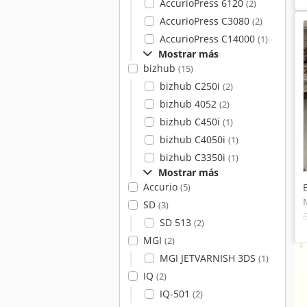
AccurioPress 6120
(2)
AccurioPress C3080
(2)
AccurioPress C14000
(1)
Mostrar más
bizhub
(15)
bizhub C250i
(2)
bizhub 4052
(2)
bizhub C450i
(1)
bizhub C4050i
(1)
bizhub C3350i
(1)
Mostrar más
Accurio
(5)
SD
(3)
SD 513
(2)
MGI
(2)
MGI JETVARNISH 3DS
(1)
IQ
(2)
IQ-501
(2)