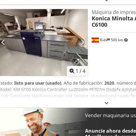
(Very Low) Fiery Finisher OT Feeder PF812 90 cm IQ501 color contr
Máquina de impresi
checked by KM Technicals Ready for shipping MORE INFO, PLEASE 
Konica Minolta
C6100
Rubí
500 km
1
/
4
Estado:
listo para usar (usado)
, Año de fabricación:
2020
, número d
Model: KM 6100 Konica Controller Lu202xlm PF707m Dsdpfx Ajtiyt
6100: 5 millions Machines under KM Service, checked and ready fo
Vender maquinaria us
Anuncie ahora desde 