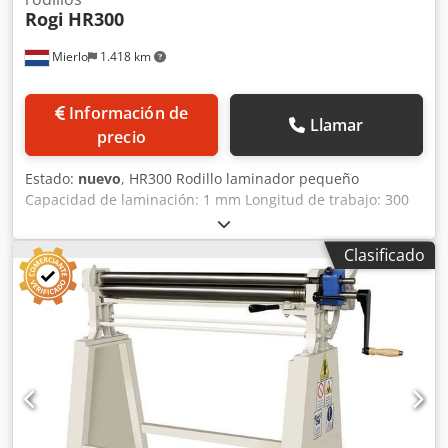
Rogi
HR300
Mierlo
1.418 km
Información de
Llamar
precio
Estado:
nuevo
, HR300 Rodillo laminador pequeño
Capacidad de laminación: 1 mm Longitud de trabajo: 300
mm Diámetro de los rodillos: 30 mm Crsdpfx Absga Tzbs
Ref Peso: 10 kg
Clasificado