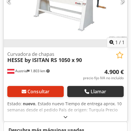
mediante palanca central - con preengranaje de rueda
Estructura base Manual de instrucciones en ALEMÁN o
INGLÉS
1
/
1
Curvadora de chapas
HESSE by ISITAN
RS 1050 x 90
4.900 €
Austria
1.803 km
precio fijo IVA no incluído
Consultar
Llamar
Estado:
nuevo
, Estado nuevo Tiempo de entrega aprox. 10
semanas desde el pedido País de origen: Turquía Precio
4900 € Tarifa de arrendamiento 109,71 € Longitud de
curvatura 1050 mm Máx. Capacidad de flexión - acero
estructural 3 mm Máx. Espesor de chapa con flexión -
Descubra más máquinas usadas