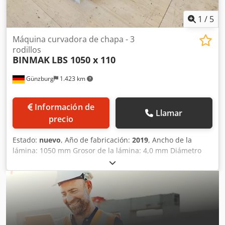
1
/
5
Máquina curvadora de chapa - 3
rodillos
BINMAK
LBS 1050 x 110
Günzburg
1.423 km
Información de
Llamar
precio
Estado:
nuevo
, Año de fabricación:
2019
, Ancho de la
lámina: 1050 mm Grosor de la lámina: 4,0 mm Diámetro
del rodillo: 110 mm Codpjzh N Uwefx Ab Rerf Potencia total
necesaria: 2,2 kW