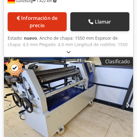
Günzburg
1.422 km
Información de
Llamar
precio
Estado:
nuevo
, Ancho de chapa: 1550 mm Espesor de
chapa: 4,5 mm Plegado: 4,0 mm Longitud de rodillos: 1550
mm Diámetro mínimo: 190 mm Diámetro de rodillo
superior: 130 mm Peso: 1265 kg Dimensiones:
Clasificado
2670x1110x1050 mm Equipamiento: - Rodillos centrales
accionados por motor eléctrico, reductora planetaria y
transmisión por engranajes - Rodillo superior abatible
lateralmente - Motor principal con freno - Dispositivo para
curvado cónico - Consola de control móvil y pedalera -
Marcado CE / Declaración de conformidad Codpfx
Absyvvrhe Rorf Equipamiento especial: - Rodillos
endurecidos por inducción - Ajuste motorizado del rodillo
trasero - Indicador digital para el rodillo trasero