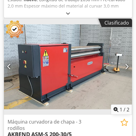
2,0 mm Espesor máximo del material al curvar 3,0 mm
Diámetro del rodillo inferior 110 mm Diámetro mínimo de
curvado 165 mm Potencia del motor 22 kW Velocidad de
Clasificado
curvado 5,2 mm/min Longitud 3150 mm Altura 1150 mm
Ancho 850 mm Equipamiento estándar: -Bastidor de la
máquina de fundición -Curvado accionado por
electromotor -Movimiento manual de subida y bajada del
rodillo trasero mediante volante -Motor principal con freno
-Rodillo superior abatible lateralmente -Dispositivo para
curvado cónico -Pedestal de control móvil y pedal
separados de la máquina -Conformidad CE Crjdpfeyv N
Dwsx Ab Rjf Equipamiento opcional: -Rodillos endurecidos
por inducción -Subida y bajada del rodillo trasero
mediante motor eléctrico -Indicador digital para el rodillo
trasero
1
/
2
Máquina curvadora de chapa - 3
rodillos
AKBEND
ASM-S 200-30/5