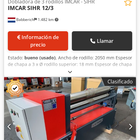
Dobladora de 3 rodillos IMCAR - SIHR
IMCAR
SIHR 12/3
Babberich
1.482 km
Información de
Llamar
precio
Estado:
bueno (usado)
, Ancho de rodillo: 2050 mm Espesor
de chapa a 3 x Ø rodillo superior: 18 mm Espesor de chapa
a 5 x Ø rodillo superior: 21 mm Espesor de chapa en
precurvado: 12 mm Ø rodillo superior: 280 mm Ø rodillo
Clasificado
lateral: 260 mm Número de rodillos: 3 Crodpfx Ajwtpgtsb
Rsf Velocidad de curvado: 0-5 Ajuste de rodillo inferior: 0-
150 mm/min Ajuste de rodillo lateral: 0-150 mm/min Apoyo
superior: sí Potencia: 12 kW Longitud: 3000 mm Ancho:
1500 mm Altura: 1600 mm Peso: 5200 kg