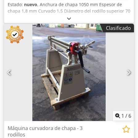
Estado:
nuevo
, Anchura de chapa 1050 mm Espesor de
chapa 1,8 mm Curvado 1,5 Diámetro del rodillo superior 70
mm Diámetro mínimo 105 mm Potencia total necesaria 1,1
kW Peso de la máquina aprox. 320 kg Dimensiones aprox.
Clasificado
1700x700x1100 mm Crsdsyv I U Ispfx Ab Rjf Equipamiento:
- Máquina curvadora de 3 rodillos asimétrica con
accionamiento motorizado - Rodillo superior abatible -
Motor principal con dispositivo de freno Equipamiento
especial: - Ajuste motorizado del rodillo trasero - Indicador
digital para rodillo trasero - Rodillos endurecidos por
inducción
1
/
6
Máquina curvadora de chapa - 3
rodillos