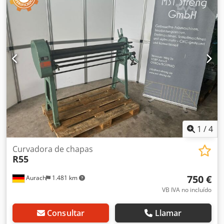
curvatura, el rodillo superior se abre hacia un lado para
facilitar la extracción del material - Dispositivo de
curvatura cónica - El movimiento del rodillo trasero y del
rodillo inferior se realiza manualmente mediante una
rueda de mano, moviéndose hacia arriba y hacia abajo -
Panel de control portátil - Cumple con las normas CE
Cjdpfx Abed Ab T Ro Rerf Opciones: - Rodillo trasero con
motor - Pantalla digital para mostrar la posición del rodillo
trasero - Cubierta del cuerpo EURO 274,-- - Rodillos
endurecidos EURO 392,-- - Velocidad de rotación variable
¡Tenemos muchas referencias!
1
/
4
Curvadora de chapas
R55
750 €
Aurach
1.481 km
VB IVA no incluído
Consultar
Llamar