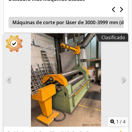
acero estructural 2 mm Codpfx Abswirv No Rorf Diámetro
del rodillo superior 90 mm Longitud 2080 mm Ancho 700
mm Altura 1250 mm Peso 410 kg 3 carretes Disposición
n
asimétrica de rodillos 2 rodillos accionados mediante
Máquinas de corte por láser de 3000-3999 mm (direc
manivela Ajuste del rodillo trasero con volante Ranuras de
inserción de alambre en los rodillos inferiores y traseros
Clasificado
Rodillo superior abatible Dispositivo de laminación cónica
Instrucciones de uso en ALEMÁN
1
/
4