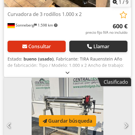
1
/
9
Curvadora de 3 rodillos 1.000 x 2
600 €
Sonneberg
1.598 km
precio fijo IVA no incluído
Consultar
Llamar
Estado:
bueno (usado)
, Fabricante: TIRA Rauenstein Año
de fabricación: Tipo / Modelo: 1.000 x 2 Ancho de trabajo:
1.050 mm Espesor del material: 2 mm Espesor de material
(metales no ferrosos/hilo): 5 mm Diámetro del rodillo: 63
Clasificado
mm Diámetro del rodillo delantero inferior: 30 mm
Superficie de apoyo: 1.450 x 370 mm Cjdpfoyl Ih Ssx Ab
Rsrf Accesorios / Equipamiento: Estado: bueno Peso: 290
kg Dimensiones: 1.600 x 600 x 1.100 mm ATENCIÓN: La
máquina se encuentra en 48301 Nottuln
Guardar búsqueda