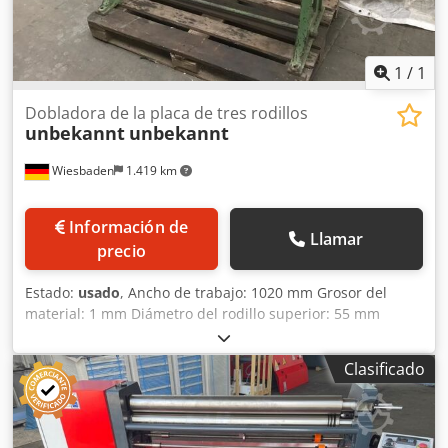
1
/
1
Dobladora de la placa de tres rodillos
unbekannt
unbekannt
Wiesbaden
1.419 km
Información de
Llamar
precio
Estado:
usado
, Ancho de trabajo: 1020 mm Grosor del
material: 1 mm Diámetro del rodillo superior: 55 mm
Cjdpfxoda I Its Ab Rsrf Diámetro del rodillo inferior: 55 mm
Espacio requerido: 1370 x 570 x 1100 mm
Clasificado