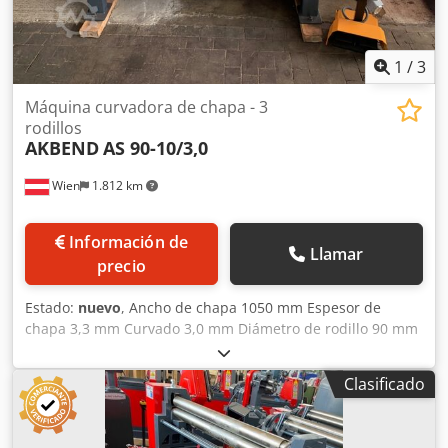
1
/
3
Máquina curvadora de chapa - 3
rodillos
AKBEND
AS 90-10/3,0
Wien
1.812 km
Información de
Llamar
precio
Estado:
nuevo
, Ancho de chapa 1050 mm Espesor de
chapa 3,3 mm Curvado 3,0 mm Diámetro de rodillo 90 mm
Diámetro mínimo 130 mm Potencia total requerida 1,1 kW
Peso de la máquina aprox. 570 kg Dimensiones aprox. 2100
Clasificado
x 800 x 1130 mm Equipamiento: Crodpeyv Nfbsfx Ab Rsf -
Curvadora de 3 rodillos asimétrica con accionamiento
motorizado - Rodillo superior abatible - Dispositivo para