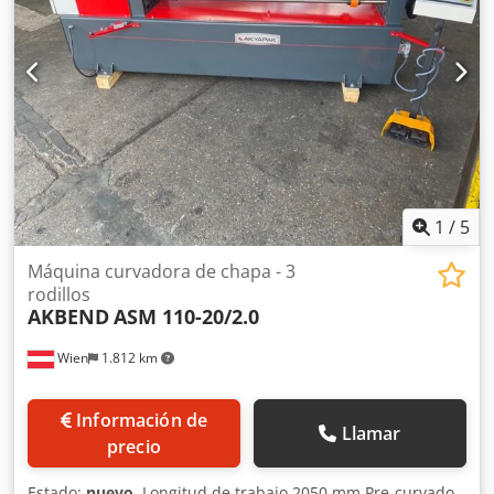
1
/
5
Máquina curvadora de chapa - 3
rodillos
AKBEND
ASM 110-20/2.0
Wien
1.812 km
Información de
Llamar
precio
Estado:
nuevo
, Longitud de trabajo 2050 mm Pre-curvado