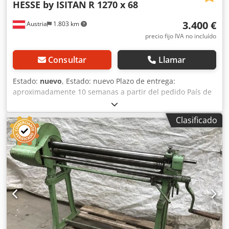
HESSE by ISITAN
R 1270 x 68
3.400 €
Austria
1.803 km
precio fijo IVA no incluído
Consultar
Llamar
Estado:
nuevo
, Estado: nuevo Plazo de entrega:
aproximadamente 10 semanas a partir del pedido País de
origen: Turquía Precio: 3400 € Longitud de plegado: 1270
mm Capacidad máxima de plegado - acero de
Clasificado
construcción: 1,2 mm Diámetro del rodillo superior: 68 mm
Potencia del motor: 1,5 kW Longitud: 1610 mm Ancho: 700
mm Altura: 1160 mm Peso: 385 kg 3 rodillos Disposición
asimétrica de los rodillos - con pre-plegado Ranuras para
el alimentador de hilo en los rodillos inferior y trasero
Ajuste del rodillo inferior mediante una palanca central -
con preengranaje de rueda Estructura base
Crodpfoynndrox Ab Rof Manual de instrucciones en
ALEMÁN o INGLÉS