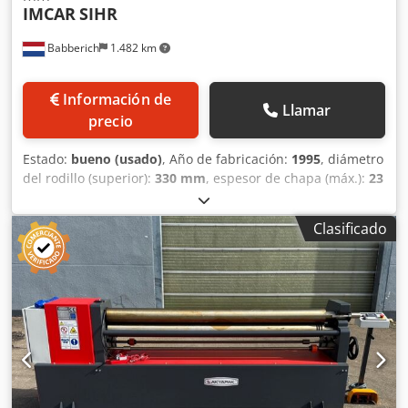
IMCAR
SIHR
Babberich
1.482 km
Información de
Llamar
precio
Estado:
bueno (usado)
, Año de fabricación:
1995
, diámetro
del rodillo (superior):
330 mm
, espesor de chapa (máx.):
23
mm
, Fabricante: IMCAR Tipo: SIHR Año de construcción:
1995 Extremo extendido para rodillos de doblado de
Clasificado
perfiles (tubería y T-Angel) Lubricación central Lectura
digital de posición de los rodillos laterales Máquina
totalmente hidráulica Extremo de caída hidráulico Rodillos
endurecidos Presupuesto Estándar métrico de EE. UU.
Ancho del rodillo 3100 milímetros Espesor de la chapa a 3
x Ø del rodillo superior 18 milímetros Espesor de la chapa
a 5 x Ø del rodillo superior 23 milímetros Espesor de la
chapa al doblarse 20 milímetros Ø del rodillo superior 330
milímetros Ø del rodillo lateral 310 milímetros Número de
rollos 3 Velocidad de flexión 0 - 5 Ajuste del rodillo lateral