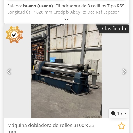
Estado:
bueno (usado)
, Cilindradora de 3 rodillos Tipo R55
Longitud útil 1020 mm Crodpfx Abey Rx Dce Rsf Espesor
máximo de chapa 1,25 mm Buen estado, completamente
funcional.
Clasificado
1
/
7
Máquina dobladora de rollos 3100 x 23
mm