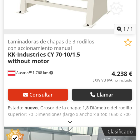
1
/
1
Laminadoras de chapas de 3 rodillos
con accionamiento manual
KK-Industries
CY 70-10/1.5
without motor
4.238 €
Austria
1.768 km
EXW VB IVA no incluído
Consultar
Llamar
Estado:
nuevo
, Grosor de la chapa: 1,8 Diámetro del rodillo
superior: 70 Dimensiones (largo x ancho x alto): 1650 x 700
x 1160 Curvatura: 1,5 Motor: 1,1 Longitud de la chapa:
1050 Datos técnicos: - Cuerpo de hierro fundido -
Clasificado
Curvatura manual o motorizada (opcional) - Después de la