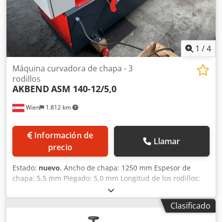
1
/
4
Máquina curvadora de chapa - 3
rodillos
AKBEND
ASM 140-12/5,0
Wien
1.812 km
Información de
Llamar
precio
Estado:
nuevo
, Ancho de chapa: 1250 mm Espesor de
chapa: 5,5 mm Plegado: 5,0 mm Longitud de los rodillos:
1280 mm Diámetro mínimo: 210 mm Diámetro del rodillo
superior: 140 mm Peso: 1365 kg Dimensiones L-A-H: 2.020
Clasificado
x 900 x 1.200 mm Cjdpfxsyvvpys Ab Rorf Equipamiento
estándar: - Rodillos centrales accionados por motor