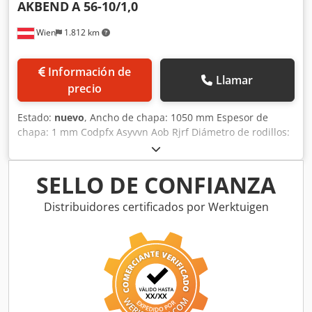
AKBEND
A 56-10/1,0
Wien
1.812 km
Información de
Llamar
precio
Estado:
nuevo
, Ancho de chapa: 1050 mm Espesor de
chapa: 1 mm Codpfx Asyvvn Aob Rjrf Diámetro de rodillos:
56 mm Dimensiones aproximadas: 1600 x 700 x 1050 mm
Equipamiento: - Rodillo superior abatible manualmente
Equipamiento especial: - Rodillos endurecidos
SELLO DE CONFIANZA
Distribuidores certificados por Werktuigen