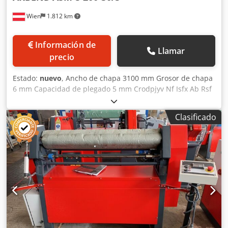
Wien
1.812 km
Información de
Llamar
precio
Estado:
nuevo
, Ancho de chapa 3100 mm Grosor de chapa
6 mm Capacidad de plegado 5 mm Crodpjyv Nf Isfx Ab Rsf
Diámetro del rodillo superior 200 mm Diámetro mínimo de
curvado Ø 300 mm Velocidad de curvado 5 m/min Potencia
Clasificado
total requerida 5,5 kW Peso de la máquina aprox. 4.000 kg
Dimensiones aprox. 4800x1300x1270 mm Equipamiento: -
Dispositivo para curvado cónico - Rodillos endurecidos por
inducción - Ajuste motorizado del rodillo trasero - Bastidor
de la máquina en construcción soldada de acero (ST-52) -
Rodillos de acero especial - Funcionamiento asimétrico -
Rodillo superior abatible lateralmente - Rodillos centrales
accionados por motor eléctrico, freno, transmisión
reductora de engranajes y accionamiento por dientes -
Pulpito de control móvil Equipos opcionales: - Indicador
digital para el rodillo trasero - Rodillo inferior motorizado