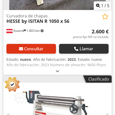
1
/
5
Curvadora de chapas
HESSE by ISITAN
R 1050 x 56
2.600 €
Austria
1.803 km
precio fijo IVA no incluído
Consultar
Llamar
Estado:
nuevo
, Año de fabricación:
2023
, Estado: nuevo
Año de fabricación: 2023 Número de almacén: 9656 Plazo
de entrega: inmediato, sujeto a disponibilidad País de
origen: Turquía Precio: 2600 € Producto más vendido: 1 En
Clasificado
stock: 1 Longitud de curvado: 1050 mm Capacidad máxima
de curvado - acero estructural: 1 mm Diámetro del rodillo
superior: 56 mm Csdpfx Abewira Uj Rorf Longitud: 1400
mm Anchura: 700 mm Altura: 1120 mm Peso: 185 kg 3
rodillos Disposición asimétrica de los rodillos - con
precurvado Ranuras para el alimentador de hilo en los
rodillos inferior y trasero Ajuste del rodillo inferior