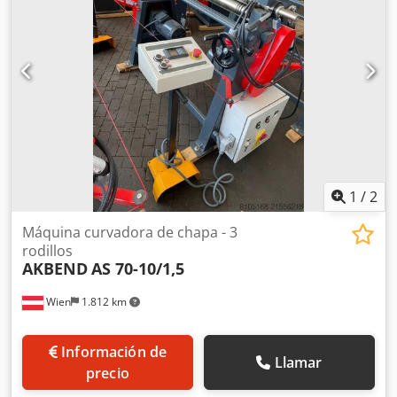
curvado cónico - Motor principal con freno Equipamiento
especial: - Ajuste motorizado del rodillo trasero - Indicador
digital para el rodillo trasero - Rodillos endurecidos por
inducción
1
/
2
Máquina curvadora de chapa - 3
rodillos
AKBEND
AS 70-10/1,5
Wien
1.812 km
Información de
Llamar
precio