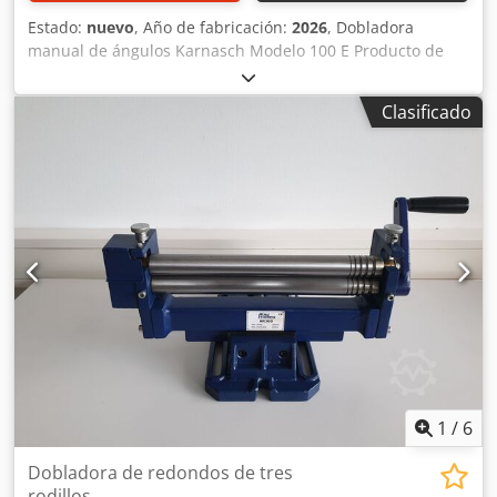
Estado:
nuevo
, Año de fabricación:
2026
, Dobladora
manual de ángulos Karnasch Modelo 100 E Producto de
calidad alemana Crsdpfx Absfhdfvs Rjf Capacidad de
doblado en frío para acero ST 37 Acero de hasta 100 x 6
Clasificado
mm Material redondo macizo de 18 mm Con tope de
longitud Con 2 placas de radio Peso aproximado: 27 kg
1
/
6
Dobladora de redondos de tres
rodillos