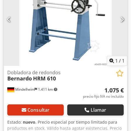
1
/
1
Dobladora de redondos
Bernardo
HRM 610
1.075 €
Mindelheim
1.411 km
precio fijo IVA no incluído
Consultar
Llamar
Estado:
nuevo
, Precio especial por tiempo limitado para
productos en stock. Válido hasta agotar existencias. Precio