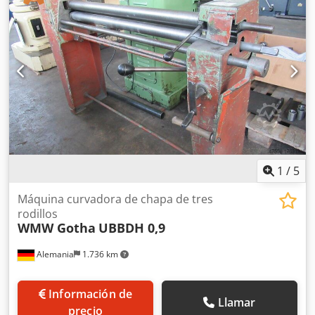
accionamiento por engranajes - Rodillo superior abatible
lateralmente - Motor principal con freno - Dispositivo para
curvado cónico - Panel de control móvil y pedal
Crjdpfxjyvvrbj Ab Rsf - Marcado CE/Declaración de
conformidad Equipamiento especial: - Ajuste motorizado
del rodillo trasero - Indicador digital para rodillo trasero -
Rodillos endurecidos por inducción
1
/
5
Máquina curvadora de chapa de tres
rodillos
WMW Gotha
UBBDH 0,9
Alemania
1.736 km
Información de
Llamar
precio