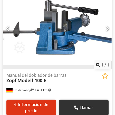
eléctrico, reductor planetario y transmisión por engranajes
- Rodillo superior abatible lateralmente - Motor principal
con sistema de freno - Dispositivo para curvado cónico -
Consola de control móvil y pedal - Marcado CE/Declaración
de conformidad Equipamiento especial: - Ajuste
motorizado del rodillo trasero - Indicador digital para el
rodillo trasero - Rodillos endurecidos por inducción
1
/
1
Manual del doblador de barras
Zopf
Modell 100 E
Haldenwang
1.431 km
Información de
Llamar
precio