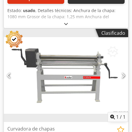
Estado:
usado
, Detalles técnicos: Anchura de la chapa:
1080 mm Grosor de la chapa: 1,25 mm Anchura del
soporte: 1200 mm Dimensiones LxAnxAl: 1,9 x 0,6 x 0,9 m
Otras características: 2x rodillos dobladores: -Ø 63 x 1080
Clasificado
mm -el rodillo superior puede girarse hacia fuera -el
rodillo inferior tiene un rango de ajuste de 12 mm -
Accionamiento manual mediante manivela 1x rodillo de
desplazamiento: -Ø 63 x 1080 mm -giratorio -camino de
ajuste aprox. 5mm Crodpfxeu Icdyj Ab Rsf *
1
/
1
Curvadora de chapas