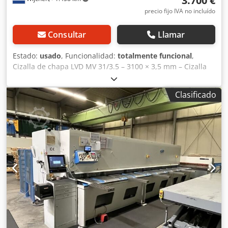
3.700 €
precio fijo IVA no incluído
Consultar
Llamar
Estado:
usado
, Funcionalidad:
totalmente funcional
,
Cizalla de chapa LVD MV 31/3.5 – 3100 × 3,5 mm – Cizalla
tipo guillotina Chjdpezi Hhwjfx Aptja Fabricante: LVD
Company, Gullegem (Bélgica) Modelo: MV 31/3.5 Longitud
Clasificado
máxima de corte: 3100 mm Espesor máximo de la chapa
(acero): 3,5 mm Accionamiento: hidráulico Tope trasero:
eléctrico, 750 mm Peso de la máquina: aprox. 4000 kg
Dimensiones: aprox. 4000 × 1800 × 1600 mm