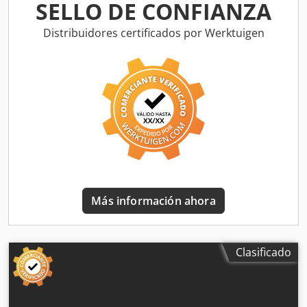
de corte. Iluminación de los bordes de corte. Valla de
SELLO DE CONFIANZA
protección, desplazable con interruptores de seguridad.
Peso: aproximadamente 8500 kg. Codef Nwvfopfx Aptjha
Distribuidores certificados por Werktuigen
Más información ahora
Clasificado