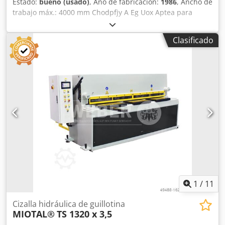
Estado:
bueno (usado)
, Año de fabricación:
1986
, Ancho de
trabajo máx.: 4000 mm Chodpfjy A Eg Uox Aptea para
chapas con resistencia de 40 kg hasta: 3 mm ancho de
mesa: 470 mm ajuste tope trasero: 1000 mm ángulo de
Clasificado
corte fijo: 1°30' salida del bastidor: 200 mm accionamiento
hidráulico: 380 V, 7,5 kW espacio requerido: 4650 x 1830 x
1420 mm (alto) peso: 5,7 t
1
/
11
Cizalla hidráulica de guillotina
MIOTAL®
TS 1320 x 3,5