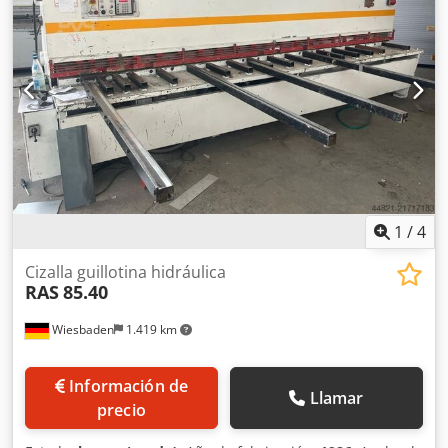
1
/
4
Cizalla guillotina hidráulica
RAS
85.40
Wiesbaden
1.419 km
Información de
Llamar
precio