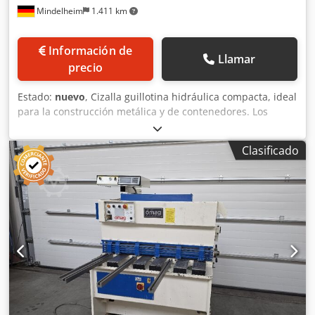
Mindelheim
1.411 km
Información de
Llamar
precio
Estado:
nuevo
, Cizalla guillotina hidráulica compacta, ideal
para la construcción metálica y de contenedores. Los
generosos brazos de soporte y la mesa con rodillos
integrados hacen que la alineación y el procesamiento de
Clasificado
piezas de trabajo grandes sean precisos y sencillos. El
manejo se realiza mediante un pedal, dejando las manos
libres para alinear la pieza de trabajo. Datos técnicos:
Longitud de corte: 1320 mm Grosor de la chapa: 3,5 mm
Carreras / min: 35 - 47 Número de soportes de chapa: 9
Presión del soporte inferior: 2,5 toneladas Brazos de apoyo
delanteros: 1000 mm Calibre trasero: 600 mm Ángulo de
corte: 1/2 - 2 Potencia del motor: 5,5 kW Equipamiento: -
Cuchillas de cizalla de alta calidad y aleación con alto
contenido en cromo - Cuchilla superior con 2 filos de corte,
cuchilla inferior con 4 filos de corte - Ajuste hidráulico del