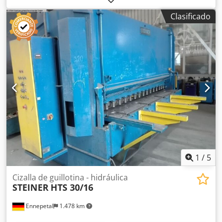
Clasificado
1
/
5
Cizalla de guillotina - hidráulica
STEINER
HTS 30/16
Ennepetal
1.478 km