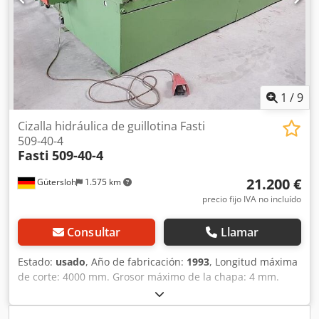
1
/
9
Cizalla hidráulica de guillotina Fasti
509-40-4
Fasti
509-40-4
21.200 €
Gütersloh
1.575 km
precio fijo IVA no incluído
Consultar
Llamar
Estado:
usado
, Año de fabricación:
1993
, Longitud máxima
de corte: 4000 mm. Grosor máximo de la chapa: 4 mm.
Acero. Tope trasero controlado hasta 1000 mm. Tope
lateral y extensiones de la mesa. Limitación de la longitud