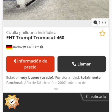
1
/
7
Cizalla guillotina hidráulica
EHT Trumpf
Trumacut 460
Bocholt
1.492 km
Información de
Llamar
precio
Estado:
muy bueno (usado)
, Funcionalidad:
totalmente
funcional
, Año de fabricación:
2007
, número de
máquina/vehículo:
108461
, Cizalla hidráulica EHT Trumpf,
modelo TrumaCut 460 ancho de trabajo: 6050 mm
Clasificado
Chjdpozf Ifijfx Aptea espesor máximo de la chapa: 4 mm
(acero) control CNC Cybelec, tipo DNC 60-GS sistema
neumático de sujeción de la chapa tope trasero