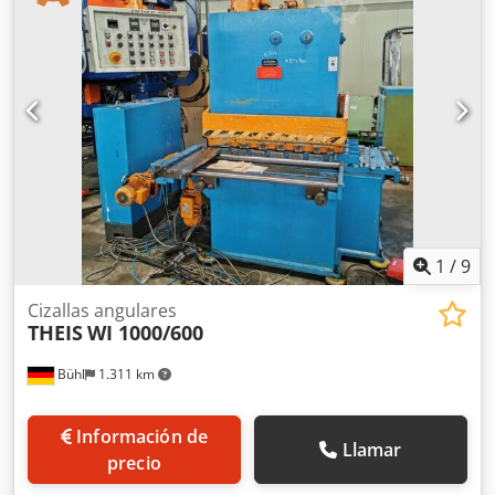
1
/
9
Cizallas angulares
THEIS
WI 1000/600
Bühl
1.311 km
Información de
Llamar
precio