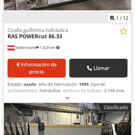
1
/
12
Cizalla guillotina hidráulica
RAS
POWERcut 86.33
Völkermarkt
1.628 km
Información de
Llamar
precio
Estado:
usado
, Año de fabricación:
1999
, tipo de
accionamiento:
hidráulico
, anchura de trabajo:
3.190 mm
,
espesor chapa acero (máx.):
6 mm
, calibre trasero:
1.000
mm
, peso total:
6.800 kg
, ancho total:
3.830 mm
,
Clasificado
Ofrecemos esta cizalla hidráulica de chapa RAS POWERcut
86.33, usada, fabricada en 1999. Fabricante: RAS Modelo:
POWERcut 86.33 Año de fabricación: 1999 Estado: usada ID
de categoría: 1025 ID de tipo: 4196 Tipo de máquina:
cizalla hidráulica de chapa - Especificaciones técnicas: