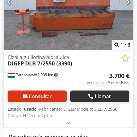
2260 mm - Peso: 3300 kg
1
/
8
Cizalla guillotina hidráulica
DIGEP
DLB 7/2550 (3390)
3.700 €
Tatabánya
1.935 km
precio fijo IVA no incluído
Consultar
Llamar
Estado:
usado
, Fabricante: DIGÉP Modelo: DLB 7/2550
Codpjx H Rzrofx Aptjha
Descubra más máquinas usadas