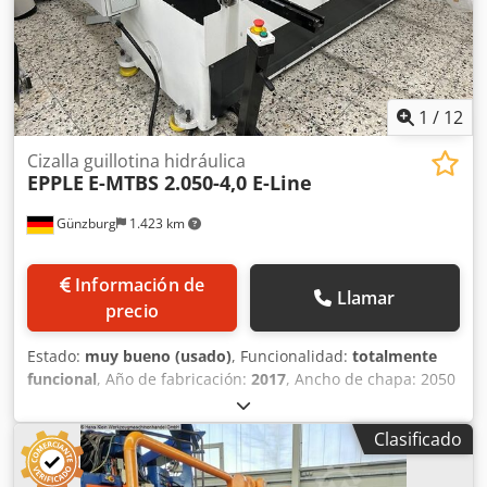
1
/
12
Cizalla guillotina hidráulica
EPPLE
E-MTBS 2.050-4,0 E-Line
Günzburg
1.423 km
Información de
Llamar
precio
Estado:
muy bueno (usado)
, Funcionalidad:
totalmente
funcional
, Año de fabricación:
2017
, Ancho de chapa: 2050
mm Espesor de chapa: 4 mm Carrera: 41 mm/min Altura
de mesa: 850 mm Peso de la máquina aprox.: 2.900 kg
Clasificado
Codezbarnspfx Aptoha Dimensiones: 2700 x 2200 x 1400
mm