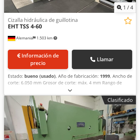
1
/
4
Cizalla hidráulica de guillotina
EHT
TSS 4-60
Alemania
1.503 km
Información de
Llamar
precio
Estado:
bueno (usado)
, Año de fabricación:
1999
, Ancho de
corte: 6.050 mm Grosor de corte: máx. 4 mm Rango de
tope: 10 - 1.000 mm Chodpfx Ajwzvntoptea
Clasificado