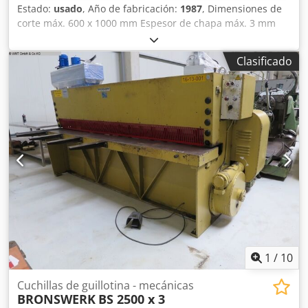
Estado:
usado
, Año de fabricación:
1987
, Dimensiones de
corte máx. 600 x 1000 mm Espesor de chapa máx. 3 mm
Ángulo de corte 1,5 ° Tope lateral ajustable eléctricamente
0 - 1010 mm Tope trasero ajustable eléctricamente 0 - 610
Clasificado
mm Número de carreras 60 carreras/min Potencia total
necesaria 14 kW Peso de la máquina aprox. 8,7 toneladas
Dimensiones de la máquina L x A x A 2,5 x 2,18 x 2,3 m
Cedjtqql Ijpfx Aptjha Accesorios: Apilador de chapas sobre
raíles
1
/
10
Cuchillas de guillotina - mecánicas
BRONSWERK
BS 2500 x 3