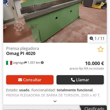
1
/
11
Prensa plegadora
Omag
PI 4020
10.000 €
Legnago
1.331 km
precio fijo IVA no incluído
Consultar
Llamar
Estado:
usado
, Funcionalidad:
totalmente funcional
,
PRENSA PLEGADORA DE BARRA DE TORSION, 2500 x 40 T,
usada, revisada y adaptada a la normativa vigente, modelo
OMAG PI 4020. FUNCIONA ÚNICAMENTE A VELOCIDAD
Clasificado