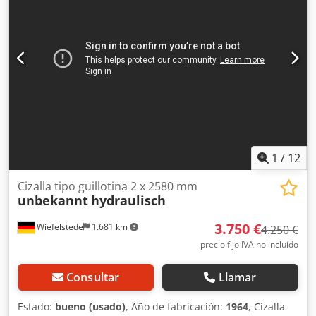
motorizado ajuste automático de la separación de corte
ajuste automático del ángulo tope lateral: 6000 mm
1
/
12
Cizalla tipo guillotina 2 x 2580 mm
unbekannt
hydraulisch
3.750 €
Wiefelstede
1.681 km
4.250 €
precio fijo IVA no incluído
Consultar
Llamar
Estado:
bueno (usado)
, Año de fabricación:
1964
, Cizalla