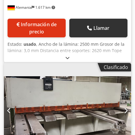
Alemania
1.617 km
Información de
Llamar
precio
Estado:
usado
, Ancho de la lámina: 2500 mm Grosor de la
lámina: 3,0 mm Distancia entre soportes: 2620 mm Tope
trasero: ajustable, 850 mm Cedpfx Aetn Em Reptoha Peso
de la máquina: aproximadamente 2,8 toneladas
Clasificado
Dimensiones (largo x ancho x alto): 3,2 x 1,8 x 1,7 m