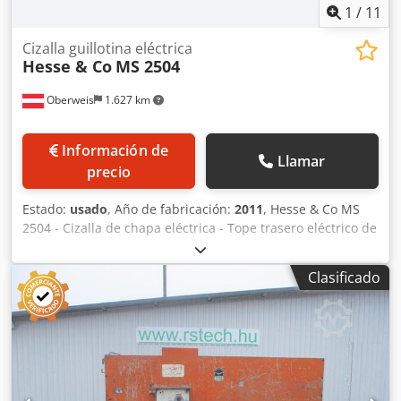
1
/
11
Cizalla guillotina eléctrica
Hesse & Co
MS 2504
Oberweis
1.627 km
Información de
Llamar
precio
Estado:
usado
, Año de fabricación:
2011
, Hesse & Co MS
2504 - Cizalla de chapa eléctrica - Tope trasero eléctrico de
750 mm - Ajuste manual del espacio de corte - 1 juego de
cuchillas de repuesto - Manual de instrucciones - Año de
Clasificado
fabricación: 2011 Datos técnicos Chsdpezi A Rujfx Aptoa -
Capacidad de corte: 4 mm - Longitud de corte: 2550 mm -
Ángulo de corte: 1° 30' - Número de ciclos por minuto: 42 -
Ancho de la mesa: 450 mm - Altura de la mesa: 800 mm -
Tope trasero (longitud máxima): 750 / 100 mm - Potencia
del motor: 7,5 kW - Tensión de funcionamiento: 400 V -
Dimensiones (ancho x alto x profundidad): 3050 x 1330 x