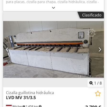
para placas, cizalla para chapa, cizalla hidráulica, cizalla -
Cizalla para placas: hidráulica -Ancho de corte: 2580 mm -
Grosor máximo de corte: acero 2 mm / aluminio 3 mm
Clasificado
Cjdpfxjhr Exie Aptjha -Espacio requerido: 3020/2000/1320
mm -Dimensiones para el transporte: 3020/2000/1320 mm
-Peso: 3185 kg
1
/
8
Cizalla guillotina hidráulica
LVD
MV 31/3.5
Wijchen
1.458 km