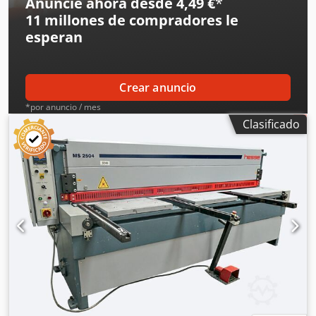
Anuncie ahora desde 4,49 €
*
11 millones de compradores
le
esperan
Crear anuncio
*por anuncio / mes
Clasificado