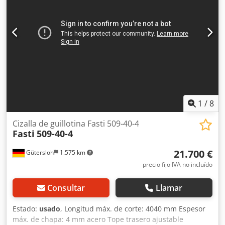
1
/
8
Cizalla de guillotina Fasti 509-40-4
Fasti
509-40-4
21.700 €
Gütersloh
1.575 km
precio fijo IVA no incluído
Consultar
Llamar
Estado:
usado
, Longitud máx. de corte: 4040 mm Espesor
máx. de chapa: 4 mm acero Tope trasero ajustable