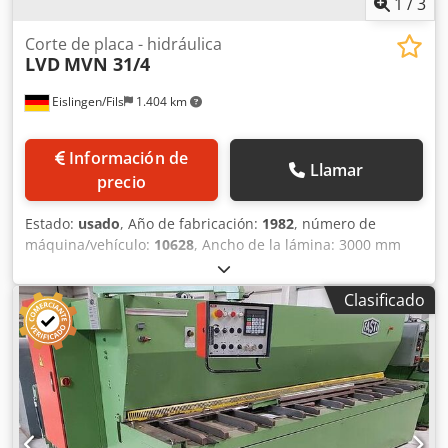
1
/
3
Corte de placa - hidráulica
LVD
MVN 31/4
Eislingen/Fils
1.404 km
Información de
Llamar
precio
Estado:
usado
, Año de fabricación:
1982
, número de
máquina/vehículo:
10628
, Ancho de la lámina: 3000 mm
Grosor de la lámina: 4 mm Distancia entre soportes: 3300
mm Cedjcxxzljpfx Aptsha Distancia del tope trasero: 700
Clasificado
mm Número de ciclos por minuto: 19 - 50 unidades/min
Potencia del motor: 7,5 kW Potencia total requerida: aprox.
10 kW Peso de la máquina: aprox. 5 t Espacio requerido:
aprox. 3,7 x 1,5 x 1,9 m Cizalla hidráulica con 2 bloques de
tope, con pantalla digital, hendidura de corte iluminada,
barra adicional de 2,6 m de longitud.