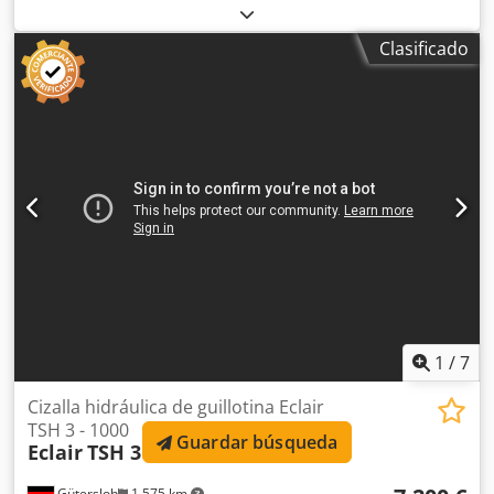
motorizado con indicador digital hasta 1000 mm Cjdpfxew
Hygdj Apteha Sujeción neumática de chapa Tope lateral y
Clasificado
extensiones de mesa Limitador de longitud de corte
Iluminación de la línea de corte Cuchillas afiladas Peso
aprox. 7500 kg
1
/
7
Cizalla hidráulica de guillotina Eclair
TSH 3 - 1000
Guardar búsqueda
Eclair
TSH 3 - 1000
Gütersloh
1.575 km