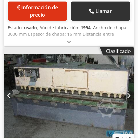
Información de
Llamar
precio
Estado:
usado
, Año de fabricación:
1994
, Ancho de chapa:
3000 mm Espesor de chapa: 16 mm Distancia entre
montantes: 3200 mm Saliente: 310 mm Carrera: 300 mm
Ancho de mesa: 820 mm Altura de la mesa sobre el suelo:
Clasificado
1215 mm Cantidad de sujetadores: 12 uds. Ángulo de
corte: 0,5 - 2,5 ° Requisito total de potencia: 30 kW Peso de
la máquina aprox.: 19 t La máquina fue reacondicionada
en 2010 y equipada con una barrera luminosa de
seguridad. La máquina se entrega equipada con tope
trasero motorizado y ajuste digital de posición. Incluye
transportador de banda plana. Chodpsy S D Nmofx Aptoa
Ancho de chapa: 3000 mm Espesor de chapa: 16 mm
Distancia entre montantes: 3200 mm Saliente: 310 mm
Carrera: 300 mm Ancho de mesa: 820 mm Altura de la
mesa sobre el suelo: 1215 mm Cantidad de sujetadores: 12
uds. Ángulo de corte: 0,5 - 2,5 ° Requisito total de potencia:
30 kW Peso de la máquina aprox.: 24 t Dimensiones
aproximadas: 3,8 x 2,65 x 3,55 m