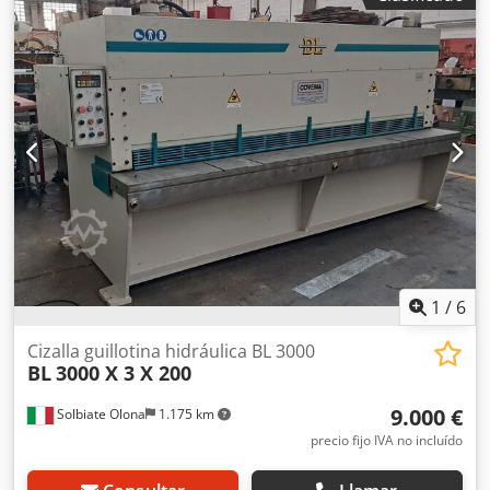
LENTA, para un uso conforme a la normativa sin
fotocélulas. Instalación eléctrica nueva, máquina revisada
y CUCHILLA SUPERIOR Y PRISMA INFERIOR CON 5 CANALES,
rectificados con 2 posicionadores traseros ajustables
manualmente. Cjdpfx Aozhknlsptjha
1
/
6
Cizalla guillotina hidráulica BL 3000
BL
3000 X 3 X 200
9.000 €
Solbiate Olona
1.175 km
precio fijo IVA no incluído