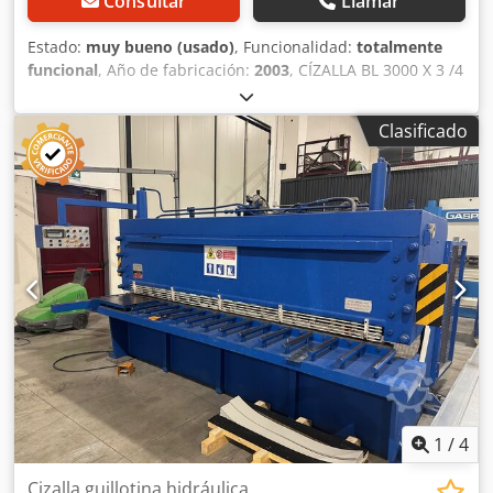
Consultar
Llamar
Estado:
muy bueno (usado)
, Funcionalidad:
totalmente
funcional
, Año de fabricación:
2003
, CÍZALLA BL 3000 X 3 /4
X 200 Cedpfx Aozfptboptoha HIDRÁULICA CON SISTEMA DE
AJUSTE MOTORIZADO MÁQUINA USADA, EN PERFECTO
Clasificado
ESTADO DE FUNCIONAMIENTO
1
/
4
Cizalla guillotina hidráulica