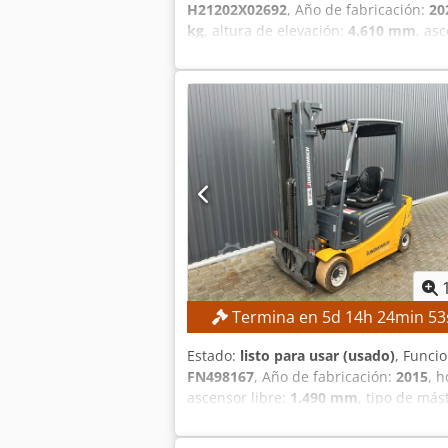
H21202X02692
, Año de fabricación:
20
kg
, altura de elevación:
4.610 mm
, as
triple
, altura de construcción:
2.134 
más alto! ESPECIFICACIONES TÉCNICAS 
mm Chsdezpyibjpfx Akbea Altura máxim
Tipo de mástil: tríplex Altura total: 
negro Tipo de neumático trasero: neum
DETALLES DE LA MÁQUINA Tipo de motor
45 kW Peso propio: 4.648 kg EQUIPAMIE
pedal - 3 focos de trabajo LED
Termina en
5
d
14
h
24
min
52
Estado:
listo para usar (usado)
, Funci
FN498167
, Año de fabricación:
2015
, 
ascensor libre:
1.490 mm
, tipo de mást
¡venta garantizada al mejor precio! E
elevación: 4700 mm Csdpfx Aozrlxgjkb