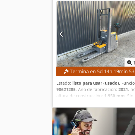
Tríplex Voltaje de la batería: 48 V Cap
Válvulas hidráulicas: 3.ª/4.ª válvula e
EQUIPAMIENTO Mástil de elevación tríple
las horquillas Cargador Referencia ex
Termina en
5
d
14
h
19
min
52
Estado:
listo para usar (usado)
, Funci
90621285
, Año de fabricación:
2021
, h
altura de construcción:
1.950 mm
, Sin
TÉCNICOS Altura de elevación: 2.800 
mástil estándar Tipo de batería: bater
Aekbeha EQUIPAMIENTO Elevación inici