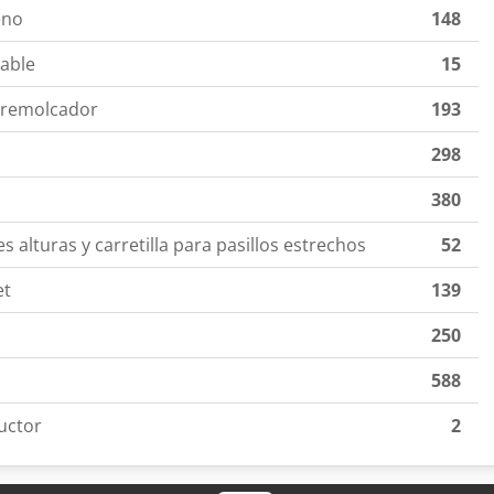
eno
148
table
15
y remolcador
193
298
380
es alturas y carretilla para pasillos estrechos
52
et
139
250
588
uctor
2