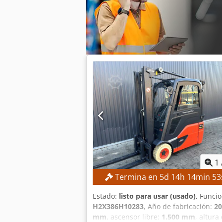
1
Termina en
5
d
14
h
14
min
52
Estado:
listo para usar (usado)
, Funci
H2X386H10283
, Año de fabricación:
20
mm
, ascensor libre:
1.500 mm
, altura