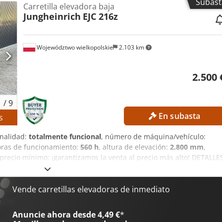
Subast
Carretilla elevadora baja
acidad de la batería: 625 Ah Año de fabricación de la batería: 2015
Jungheinrich
EJC 216z
n el soporte de las horquillas Horas de funcionamiento: 15254 h
x con elevación libre 3.ª/4.ª válvula hidráulica en el soporte de
terna: SL9789SP
Województwo wielkopolskie
2.103 km
2.500 
1
/
9
En subasta
s
onalidad:
totalmente funcional
, número de máquina/vehículo:
oras de funcionamiento:
560 h
, altura de elevación:
2.800 mm
,
 precio mínimo: ¡garantizamos la venta al precio más alto! DETALLE
mm Altura total: 1.950 mm DETALLES DE LA MÁQUINA Tipo de mástil
ía de iones de litio Horas de funcionamiento: 560 h Csdpfx Aozrlw
al Cargador Referencia externa: SL1145SP
Vende carretillas elevadoras de inmediato
Anuncie ahora desde 4,49 €
*