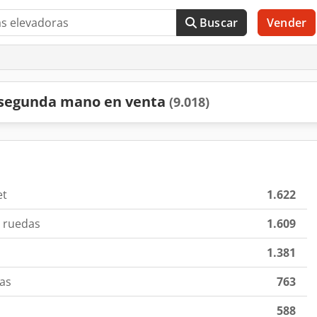
Buscar
Vender
e segunda mano en venta
(9.018)
et
1.622
o ruedas
1.609
1.381
das
763
588