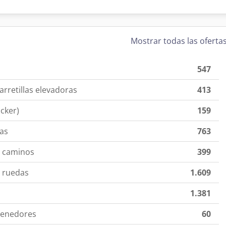
Mostrar todas las oferta
547
arretillas elevadoras
413
cker)
159
das
763
o caminos
399
o ruedas
1.609
1.381
ntenedores
60