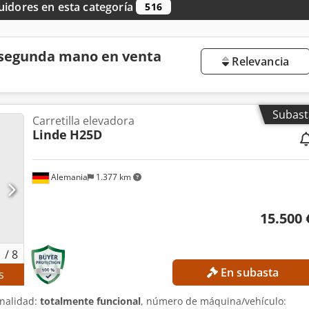
uidores en esta categoría
516
e segunda mano en venta
Relevancia
Subast
Carretilla elevadora
Linde
H25D
Alemania
1.377 km
15.500 
1
/
8
En subasta
s
onalidad:
totalmente funcional
, número de máquina/vehículo: