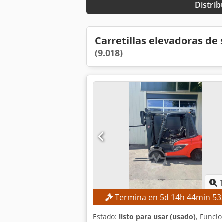
Distrib
Carretillas elevadoras d
(9.018)
Termina en
5
d
14
h
44
min
52
Estado:
listo para usar (usado)
, Funci