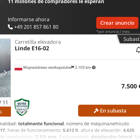
11 millones de compradores
le esperan
Informarse ahora
Crear anuncio
+49 201 857 861 80
*por anuncio / mes
Subast
Carretilla elevadora
Linde
E16-02
Województwo wielkopolskie
2.103 km
7.500 
/
11
En subasta
s
onalidad:
totalmente funcional
, número de máquina/vehículo:
17
, horas de funcionamiento:
5.612 h
, altura de elevación:
4.625
 de construcción:
2.121 mm
, Equipamiento:
desplazador lateral
, Si