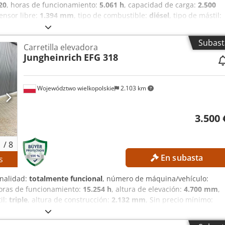
20
, horas de funcionamiento:
5.061 h
, capacidad de carga:
2.500
censor libre:
1.394 mm
, tipo de combustible:
diésel
, tipo de mástil:
mm
, Sin precio mínimo: ¡garantizamos la venta al precio de oferta
Capacidad de carga: 2.500 kg Centro de gravedad de la carga: 500
Subast
Carretilla elevadora
a de elevación: 4.610 mm Altura de elevación libre: 1.394 mm
Jungheinrich
EFG 318
2.134 mm Tipo de neumático delantero: neumático superelástico,
ático superelástico, negro Estado de los neumáticos: 70 %
: diésel Horas de funcionamiento: 5.061,0 h Potencia del motor:
Województwo wielkopolskie
2.103 km
NTO - Iluminación - Desplazador lateral - Control con un solo
3.500 
1
/
8
En subasta
s
onalidad:
totalmente funcional
, número de máquina/vehículo:
horas de funcionamiento:
15.254 h
, altura de elevación:
4.700 mm
,
il:
triple
, altura de construcción:
2.132 mm
, Sin precio mínimo:
SPECIFICACIONES TÉCNICAS Elevación libre: 1490 mm Altura de
jha Altura total: 2132 mm DETALLES DE LA MÁQUINA Tipo de mástil