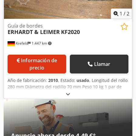
1
/
2
Guía de bordes
ERHARDT & LEIMER
KF2020
Krefeld
1.447 km
Información de
Llamar
precio
Año de fabricación:
2010
, Estado:
usado
, Longitud del rollo
280 mm Diámetro del rodillo 70 mm Peso 10 kg 1 par de
guías para transportador de mercancías usadas, Tipo KF
2020 neumático. Dcsdpfsw Tdvbsx Al Iok Versión izquierda
+ derecha, El precio se refiere a 1 par cada uno
Anuncie ahora desde 4,49 €
*