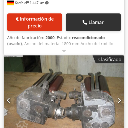
Krefeld
1.447 km
Información de
Llamar
precio
Año de fabricación:
2000
, Estado:
reacondicionado
(usado)
, Ancho del material 1800 mm Ancho del rodillo
2000 mm Dsdpfx Aljwz Rryj Ijck Diámetro 220 mm
Revestimiento: goma blanda Calidad de goma: R89,
Clasificado
marrón rojizo Dureza de la goma: 75° shore Tipo
222.11/1800 Rodillo en S completamente reacondicionado
y recubierto de goma nueva en 2025