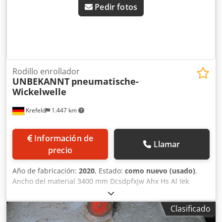
Pedir fotos
Rodillo enrollador
UNBEKANNT
pneumatische-
Wickelwelle
Krefeld
1.447 km
Información de
Llamar
precio
Año de fabricación:
2020
, Estado:
como nuevo (usado)
,
Ancho del material 3400 mm Dcsdpfxjw Ahx Hs Al Iek
Ancho del rodillo 3600 mm Diámetro 60 mm Diámetro del
núcleo de cartón 3 pulgadas Diámetro del muñón de
Clasificado
rodamiento 30 mm – cuadrado Longitud total 3640 mm