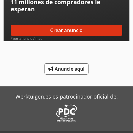
11 millones de compradores
le
Jcb Tractores
esperan
Kverneland Arado
Liebherr Grúas
Crear anuncio
Linde Tractor
*por anuncio / mes
Mafi Tractor
Massey Ferguson Tractores
Anuncie aquí
Mitsubishi Aires Acondicionados
Oms Flejadoras
Werktuigen.es es patrocinador oficial de:
Rational Equipos De Cocina
Siemens Motores Eléctricos
Still Tractor