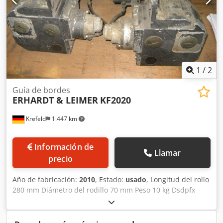
1
/
2
Guía de bordes
ERHARDT & LEIMER
KF2020
Krefeld
1.447 km
Información de
Llamar
precio
Año de fabricación:
2010
, Estado:
usado
, Longitud del rollo
280 mm Diámetro del rodillo 70 mm Peso 10 kg Dsdpfx
Aow Tdu Djl Iock 1 par de guías para transportador de
mercancías usadas, Tipo KF 2020 neumático. Versión
izquierda + derecha, El precio se refiere a 1 par cada uno