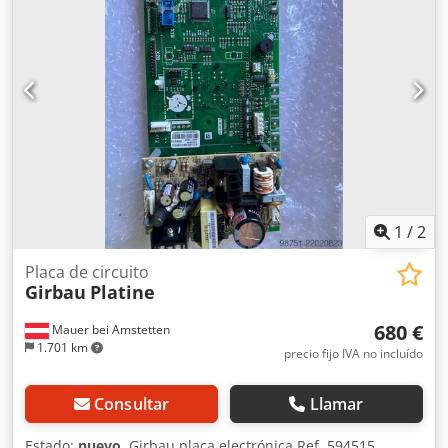
1
/
2
Placa de circuito
Girbau
Platine
680 €
Mauer bei Amstetten
1.701 km
precio fijo IVA no incluído
Consultar
Llamar
Estado:
nuevo
, Girbau placa electrónica Ref. 594515