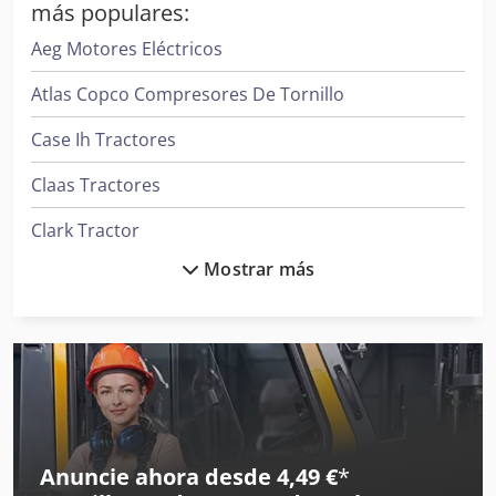
más populares:
Aeg Motores Eléctricos
Atlas Copco Compresores De Tornillo
Case Ih Tractores
Claas Tractores
Clark Tractor
Mostrar más
Daikin Aires Acondicionados
Fendt Tractores
Ge Ultrasonido
Ingersoll Rand Compresores
Ingersoll Rand Herramientas
Anuncie ahora desde 4,49 €
*