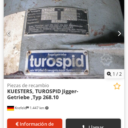
Material ALU Eje de bobinado neumático sin usar para
núcleos de cartón de 3 pulgadas, Disponen de un total de
5 unidades,
1
/
2
Piezas de recambio
KUESTERS, TUROSPID
Jigger-
Getriebe ,Typ 268.10
Krefeld
1.447 km
Información de
Llamar