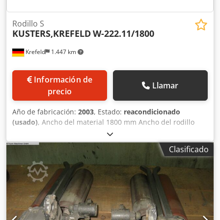
Rodillo S
KUSTERS,KREFELD
W-222.11/1800
Krefeld
1.447 km
Información de
Llamar
precio
Año de fabricación:
2003
, Estado:
reacondicionado
(usado)
, Ancho del material 1800 mm Ancho del rodillo
2000 mm Diámetro 220 mm Dodpfx Alowz Rr Hj Iock
Revestimiento: goma blanda Calidad de goma: R89,
Clasificado
amarillo Dureza de goma: 75° Shore Tipo: 222.11/1800 1
par de rodillos ("ud.") para foulard de teñido
222.11/1800WB Rodillos S completamente
reacondicionados y con nueva goma en 2024, con garantía
de funcionamiento Precio unitario: € 8.500,-