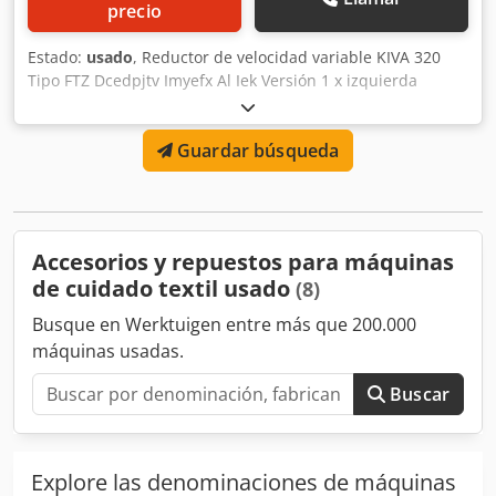
precio
Estado:
usado
, Reductor de velocidad variable KIVA 320
Tipo FTZ Dcedpjtv Imyefx Al Iek Versión 1 x izquierda
Versión 1 x derecha Potencia necesaria 5,5 kW Peso aprox.
200 kg Espacio necesario aprox. 0,5 x 0,5 x0,5 m 2 cajas de
Guardar búsqueda
engranajes de repuesto para caladoras KÜSTERS, tipo
268.10 Versión 1 x izquierda + 1 x derecha
Accesorios y repuestos para máquinas
de cuidado textil usado
(8)
Busque en Werktuigen entre más que 200.000
máquinas usadas.
Buscar
Explore las denominaciones de máquinas