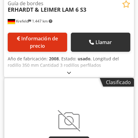
Guía de bordes
ERHARDT & LEIMER
LAM 6 S3
Krefeld
1.447 km
Información de
Llamar
precio
Año de fabricación:
2008
, Estado:
usado
, Longitud del
rodillo 350 mm Cantidad 3 rodillos perfilados
Accionamiento eléctrico kW 1 par de desenrolladores de
cantos usados, como guía de banda para bordes textiles
Clasificado
enrollables (género de punto) Tipo LAM 6 S3, con
accionamiento eléctrico, ejecución izquierda + derecha, el
precio se refiere al par, Dcedpfx Asw Tm Tcsl Iok