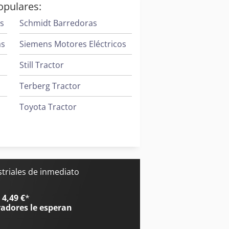
opulares:
es
Schmidt Barredoras
as
Siemens Motores Eléctricos
Still Tractor
Terberg Tractor
Toyota Tractor
Trane Aires Acondicionados
Valtra Tractores
triales de inmediato
4,49 €
*
radores
le esperan