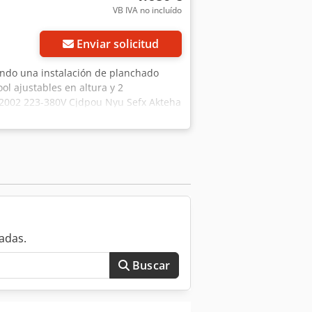
VB IVA no incluído
Enviar solicitud
ando una instalación de planchado
l ajustables en altura y 2
 2002 223-380V Cjdpou Nyu Sefx Akteha
estra tienda!
adas.
Buscar