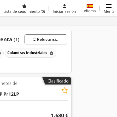
Idioma
Lista de seguimiento
(0)
Iniciar sesión
Menú
venta
(1)
Relevancia
Calandras industriales
Clasificado
onetes de
P
Pr12LP
1.680 €