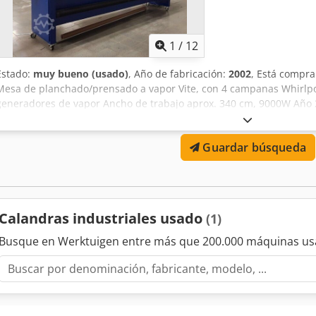
1
/
12
Estado:
muy bueno (usado)
, Año de fabricación:
2002
, Está compr
Mesa de planchado/prensado a vapor Vite, con 4 campanas Whirlpoo
generadores de vapor Ancho de trabajo aprox. 340 cm, 9000W Año
Pr12LP Control GE VAT20 U20NOK7S ¡Encuentre más artículos en nu
Guardar búsqueda
Calandras industriales usado
(1)
Busque en Werktuigen entre más que 200.000 máquinas us