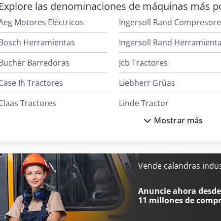
Explore las denominaciones de máquinas más p
Aeg Motores Eléctricos
Ingersoll Rand Compresor
Bosch Herramientas
Ingersoll Rand Herramient
Bucher Barredoras
Jcb Tractores
Case Ih Tractores
Liebherr Grúas
Claas Tractores
Linde Tractor
Mostrar más
Clark Tractor
Mafi Tractor
Demag Grúas
Mbo Plegadoras
Fendt Tractores
Oms Flejadoras
Vende calandras indus
Ge Ultrasonido
Pramac Generadores
Anuncie ahora desde 
11 millones de comp