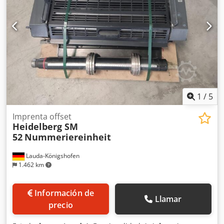
Equipo de lavado automático de mantillas - Sistema de
mojado: Technotrans Salida - AirGlide - Dispositivo de
polvos - Aspirador de polvo Schneider Accesorios -
Compresor de aire comprimido, exclusivo Rendimiento
máximo (p/h): 10.000 Formato máx. (mm): 1300 x 1850 mm
Crodpfx Abovxqtmjyjf
1
/
5
Imprenta offset
Heidelberg SM
52
Nummeriereinheit
Lauda-Königshofen
1.462 km
Información de
Llamar
precio