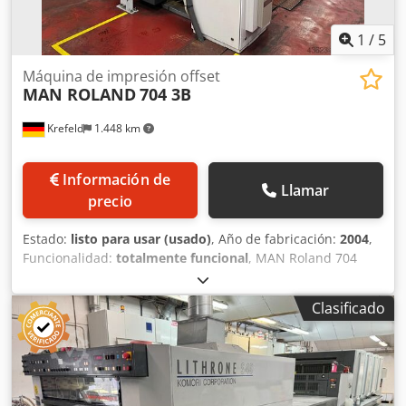
1
/
5
Máquina de impresión offset
MAN ROLAND
704 3B
Krefeld
1.448 km
Información de
Llamar
precio
Estado:
listo para usar (usado)
, Año de fabricación:
2004
,
Funcionalidad:
totalmente funcional
, MAN Roland 704
Máquina en línea recta 105 millones de impresiones PPL
Rolandmatic RCI Limpieza automática Crodpfjxvbnrox
Clasificado
Abyof Spray de polvo Secador UV con 3 lámparas en salida
1 interdeck