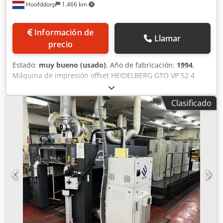
Hoofddorp
1.466 km
Información de
Llamar
precio
Estado:
muy bueno (usado)
, Año de fabricación:
1994
,
Máquina de impresión offset HEIDELBERG GTO VP 52 4
cuerpos de color, tamaño máximo de papel 36x52 cm. 2+2
/ 4/0 Csdozdq U Depfx Abysrf Número de serie: 707842, 52
Clasificado
millones de impresiones reales Sistema de humectación
Alcolor Sistema de refrigeración y recirculación Baldwin
Control de mesa CPC 1.02 para registro automático de tinta
y planchas Unidad de numeración y perforación con levas,
ruedas y perforadores Sujetores rápidos, punzonadora de
planchas Completa con todas las piezas, herramientas y
accesorios. País de origen: Alemania Código HS: 8443 131
00 Peso: 5.500 kg.