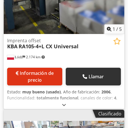
1
/
5
Imprenta offset
KBA
RA105-4+L CX Universal
Łódź
2.174 km
Información de
Llamar
precio
Estado:
muy bueno (usado)
, Año de fabricación:
2006
,
Funcionalidad:
totalmente funcional
, canales de color:
4
,
Aproximadamente 86 millones de impresiones. Versión CX.
Alimentador de funcionamiento continuo. Impresión a una
Clasificado
cara 4+0. Plancha SAPC. Limpieza automática. Registro
automático. Sistema de secado rápido KBA RapidDry.
Crodpfx Abeyr N D Ueyjf Recubrimiento. Barniz en polvo