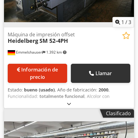
1
/
3
Máquina de impresión offset
Heidelberg
SM 52-4PH
Emmelshausen
1.392 km
Información de
Llamar
precio
Estado:
bueno (usado)
, Año de fabricación:
2000
,
Funcionalidad:
totalmente funcional
, Alcolor con
refrigeración Baldwin todos los dispositivos de lavado
Crsdsxyfi Ispfx Abyef Autoplate CPTronic control remoto de
Clasificado
tinta: CPC 1-04 salida de alto apilado extendida con
secador IR aprox. 94 millones de impresiones