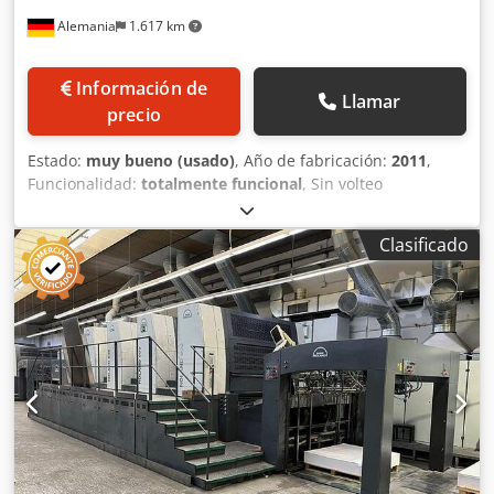
Alemania
1.617 km
Información de
Llamar
precio
Estado:
muy bueno (usado)
, Año de fabricación:
2011
,
Funcionalidad:
totalmente funcional
, Sin volteo
Transmisión directa InlineColorPilot IPC (Graphometronic):
Sistema de medición y control de registro y color PressPilot
Clasificado
puesto de mando APL (cambiador automático de
planchas): Sistema automático de cambio de planchas con
sujeción y tensado motorizado de las planchas de
impresión IntegrationPilot plus Sistema automático de
lavado de cilindros de impresión Sistema automático de
lavado de rodillos entintadores Sistema automático de
lavado de mantilla con cepillo SelectAntistatic: Sistema de
ionización para alimentador y salida, marca Eltex Non-stop
LCS: Software de estabilización de baja cobertura para el
ajuste de la sección de entintado con tiradas muy cortas
Quickstart: Software para la optimización del control de la