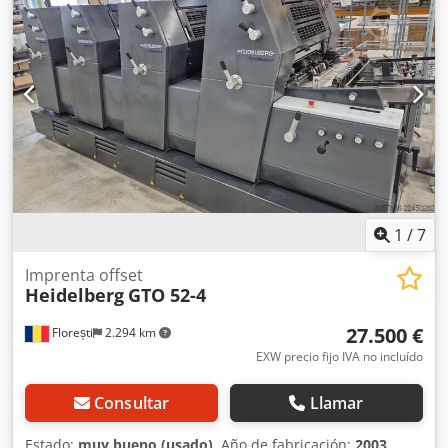
Grafix. En producción. Disponible en julio/agosto de 2026.
1
/
7
Imprenta offset
Heidelberg
GTO 52-4
27.500 €
Florești
2.294 km
EXW precio fijo IVA no incluído
Consultar
Llamar
Estado:
muy bueno (usado)
, Año de fabricación:
2003
,