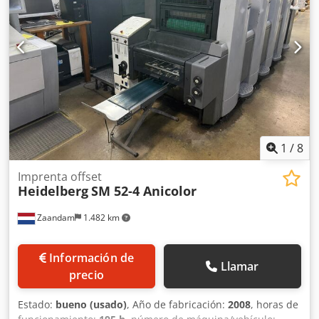
1
/
8
Imprenta offset
Heidelberg
SM 52-4 Anicolor
Zaandam
1.482 km
Información de
Llamar
precio
Estado:
bueno (usado)
, Año de fabricación:
2008
, horas de