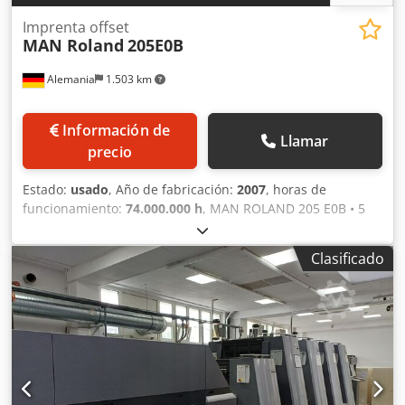
Imprenta offset
MAN Roland
205E0B
Alemania
1.503 km
Información de
Llamar
precio
Estado:
usado
, Año de fabricación:
2007
, horas de
funcionamiento:
74.000.000 h
, MAN ROLAND 205 E0B • 5
colores • Tamaño máximo: 520 mm x 740 mm • Paquete
ProfitPlus Premium: - Alimentador de doble hoja - Unidad
Clasificado
de lavado Baldwin - Guía de cartón completa - EPL (carga
ergonómica de planchas) • Sistema antiestático Kersten •
Sistema de registro Bacher • Pulverizador de polvo: Grafix
72 Digital Plus • Alcosmart • Interfaz PressManager Smart •
Smart R 200 Online • Control remoto de tinta y registro: RCI
• ColorPilot Smart • Dispositivo de lavado automático para:
- Rodillos entintadores, cilindros de impresión y de
mantilla Cjdeytb Egspfx Abyjrf • Control electrónico de