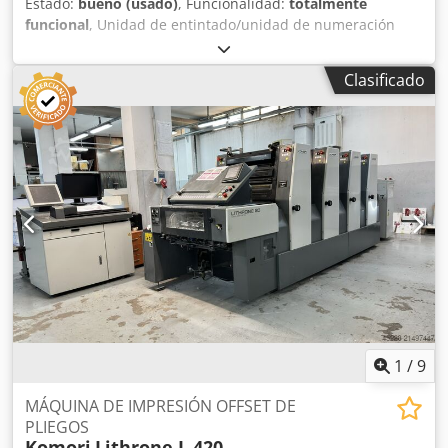
Estado:
bueno (usado)
, Funcionalidad:
totalmente
funcional
, Unidad de entintado/unidad de numeración
para máquina de impresión offset Heidelberg SM 52, así
como eje para dispositivo de numeración y 4 numeradores
Clasificado
con contador progresivo, además de perforación
transversal. Csdpfxoyvftaj Abyerf
1
/
9
MÁQUINA DE IMPRESIÓN OFFSET DE
PLIEGOS
Komori
Lithrone L 420