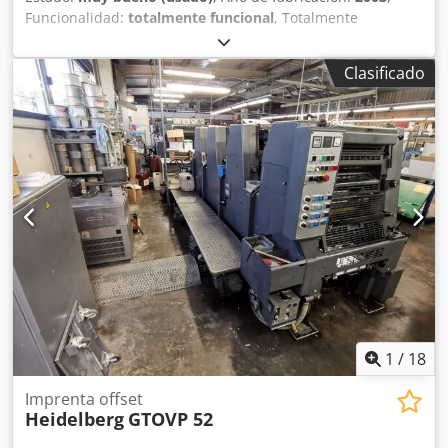
Funcionalidad:
totalmente funcional
, Totalmente
operativa. La máquina se encuentra en muy buen estado.
Actualmente en producción. Se pueden realizar pruebas.
Clasificado
Csdjzqfdmspfx Abyjrf
1
/
18
Imprenta offset
Heidelberg
GTOVP 52