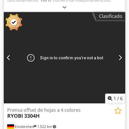
funcionamiento:
195 h
, número de máquina/vehículo:
GS000155
, Tamaño 36 x 52 cm, sistema de humectación
Alcolor, sistema de refrigeración y recirculación
Clasificado
Technotrans, sistema de entintado Anicolor, enfriador
refrigerado por agua, todos los rodillos limpiadores,
sistema Autoplate, entrega a baja altura. Csdpjztap Nefx
Abyorf
1
/
6
Prensa offset de hojas a 4 colores
RYOBI
3304H
Emskirchen
1.522 km