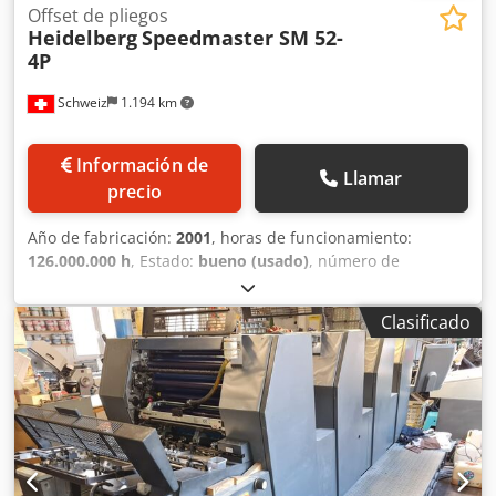
Offset de pliegos
Heidelberg
Speedmaster SM 52-
4P
Schweiz
1.194 km
Información de
Llamar
precio
Año de fabricación:
2001
, horas de funcionamiento:
126.000.000 h
, Estado:
bueno (usado)
, número de
máquina/vehículo:
204750
, Impresión a doble cara y
sencilla 2/2 - 4/0 CPC 1-04: Tecnología de control y
Clasificado
regulación Sistema de humectación de película Alcolor
Crodolml Nhopfx Abyef Cambio semiautomático de
planchas Grafix Alphatronic 200: Sistema de aplicación de
polvo Enfriamiento y circulación de Technotrans Sistema
automático de lavado de los rodillos entintadores Sistema
de lavado del mantel de caucho Staticstar Compact:
Equipo antiestático Contador de impresiones: 126
millones.