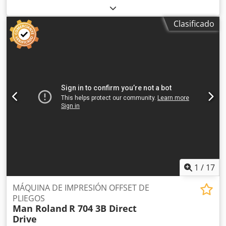
Técnica de medición y control espectral KMS 4 - Sistema
de Monitorización Komori KHS-AL: Gestión+Registro
Clasificado
Cilindros de transferencia Skeleton Humedecedor
Komorimatic FAPC: Cambiador de planchas totalmente
automático AMR (Preparación automática) Dispositivo
automático de lavado de cilindros de impresión Dispositivo
automático de lavado de rodillos entintadores Dispositivo
automático de lavado de mantilla Technotrans Beta C.
Combi para la regulación de temperatura de los cuerpos
de entintado Sistema de lacado con cámara de racleta y
rodillo anilox Secador IR Baldwin Graphiset GS4 Grafix
Megatronic-S: Dispositivo de aplicación de polvo Extracción
de polvo Grafix Entrega non-stop Equipos refrigerados por
agua Ajuste automático del formato Entrega extendida
(2000mm) Credpfjy Hw A Nsx Abyjf Contador de
impresiones: 150
1
/
17
MÁQUINA DE IMPRESIÓN OFFSET DE
PLIEGOS
Man Roland
R 704 3B Direct
Drive