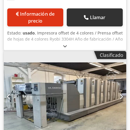
Información de
Llamar
precio
Estado:
usado
, Impresora offset de 4 colores / Prensa offset
de hojas de 4 colores Ryobi 3304H Año de fabricación / Año
1999 - N.º de serie 1532 Tamaño máx. Tamaño 340 x 460
mm Sistema de amortiguación VARN Compac Csdswab
Clasificado
Ayepfx Abyerf Panel de control / Consola para tinta y
registro PCS-F Lavadora automática de rodillos y mantillas
Cilindros cromados Spray de polvo / spray de potencia
Compresor Inspección de video en línea por WhatsApp -
MS Zoom - Telegram En stock Emskirchen/Nuremberg -
Disponible de inmediato - Se puede probar