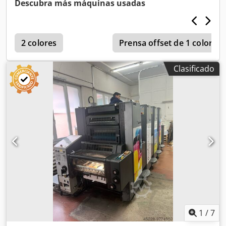
Descubra más máquinas usadas
Stop. Crjdozrp Thspfx Abyjf ¡¡¡En muy buenas
condiciones!!!
2 colores
Prensa offset de 1 color
Clasificado
1
/
7