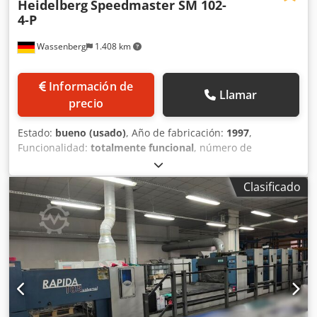
Heidelberg
Speedmaster SM 102-
4-P
Wassenberg
1.408 km
Información de
Llamar
precio
Estado:
bueno (usado)
, Año de fabricación:
1997
,
Funcionalidad:
totalmente funcional
, número de
máquina/vehículo:
540029
, Heidelberg Speedmaster 70 x
100 cm - 4 cuerpos de color - Formato: 70 x 100 cm - Aprox.
Clasificado
400 millones de impresiones - Número de serie: 540029 -
CP Tronic - CPC 1.04 - Humidificador Alcolor - Sistema de
carga automática de planchas - Preajuste Credpfxezd R
Hye Abyof - Ajuste - Sistemas de lavado totalmente
automáticos - Impresión a doble cara (Perfector) -
Dispositivo para eliminar el rizado - Dispositivo de
aplicación de polvo (pulverización de polvo)