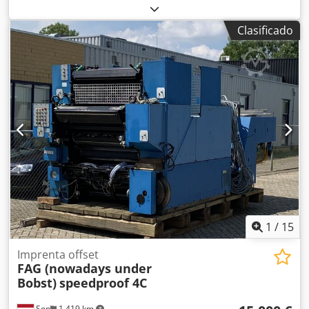
Equipamiento: Sistema de control de impresión Ryobi PCS-
H Cambiador de planchas semiautomático Ryobi RPC
Clasificado
Sistema de mojado Ryobimatic AAC Dispositivo automático
de limpieza de mantillas
1
/
15
Imprenta offset
FAG (nowadays under
Bobst)
speedproof 4C
Son
1.419 km