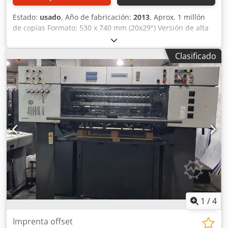
Estado:
usado
, Año de fabricación:
2013
, Aprox. 1 millón
de copias Formato: 530 x 740 mm (20x29") Versión de alta
velocidad de 15.000 pliegos/hora (máx.) Centro de
impresión Control fácil Sistema de cambio automático de
Clasificado
planchas Alcolor Todos los sistemas de lavado Brazo de
apilamiento de baja altura Crsdpfx Abjzc Hlwoyof
Compresor Sistema antiestático Dispositivo de
alimentación de pilas de papel Sistema de espolvoreado
Sistema de funcionamiento continuo Disponible a corto
plazo
1
/
4
Imprenta offset