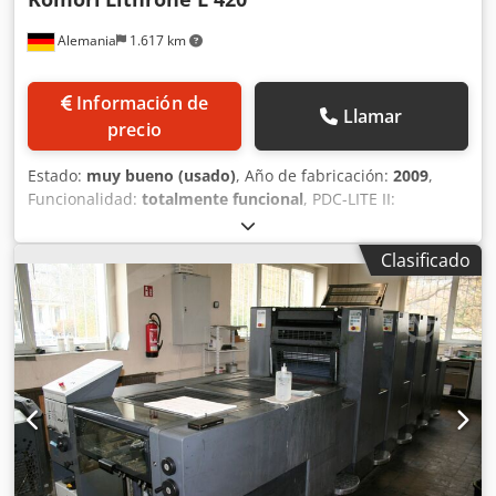
Alemania
1.617 km
Información de
Llamar
precio
Estado:
muy bueno (usado)
, Año de fabricación:
2009
,
Funcionalidad:
totalmente funcional
, PDC-LITE II:
Tecnología de medición y regulación PQC: Tecnología de
control y gestión KPC: Cambiador de planchas
Clasificado
semiautomático AMR (Automatic-Make-Ready)
Cedpfsyubxisx Abysrf Unidad humectadora Komorimatic
Tecnología de refrigeración y circulación Technotrans
Sistema de lavado de mantilla Sistema de lavado de
cilindro impresor Unidad de polvoreado Grosor del
material de impresión: 0,6 mm Contador de impresiones:
22