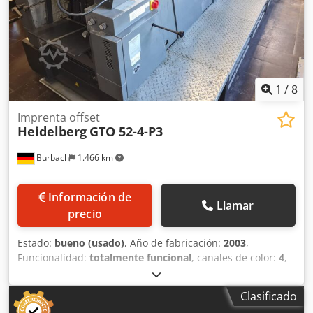
1
/
8
Imprenta offset
Heidelberg
GTO 52-4-P3
Burbach
1.466 km
Información de
Llamar
precio
Estado:
bueno (usado)
, Año de fabricación:
2003
,
Funcionalidad:
totalmente funcional
, canales de color:
4
,
Versión Plus: preparada para dispositivo de numeración y
perforación Reversión 2:2 Classic Center Unidad de
Clasificado
espolvorado Control electrónico de doble hoja Rodillos