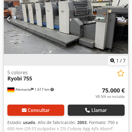
1
/
7
5 colores
Ryobi
755
75.000 €
Alemania
1.617 km
VB IVA no incluído
Consultar
Llamar
Estado:
usado
, Año de fabricación:
2003
, Formato: 750 x
600 mm (29,53 pulgadas x 23) Csdpoy Agg Ajfx Abysrf