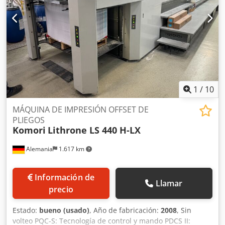
1
/
10
MÁQUINA DE IMPRESIÓN OFFSET DE
PLIEGOS
Komori
Lithrone LS 440 H-LX
Alemania
1.617 km
Información de
Llamar
precio
Estado:
bueno (usado)
, Año de fabricación:
2008
, Sin
volteo PQC-S: Tecnología de control y mando PDCS II: