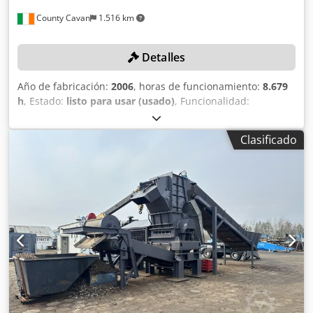
County Cavan
1.516 km
Detalles
Año de fabricación:
2006
, horas de funcionamiento:
8.679
h
, Estado:
listo para usar (usado)
, Funcionalidad:
totalmente funcional
, número de máquina/vehículo:
RS502984
, Para aplicaciones industriales de reciclaje
Clasificado
Dodpsllwy Uefx Akuekr - Diseñada para aplicaciones
especialmente exigentes - Diseño muy compacto y robusto
- Alta disponibilidad y seguridad del proceso - Bajo nivel
de ruido y emisión de polvo DETALLES TÉCNICOS Apertura
de alimentación: 1.230 x 700 mm Tamaño de las fracciones
(según el tamiz): 15 - 40 mm DETALLES DE LA MÁQUINA
Potencia: 60 kW Tensión de conexión: 400 V / 50 Hz
EQUIPAMIENTO - Incluye cinta transportadora