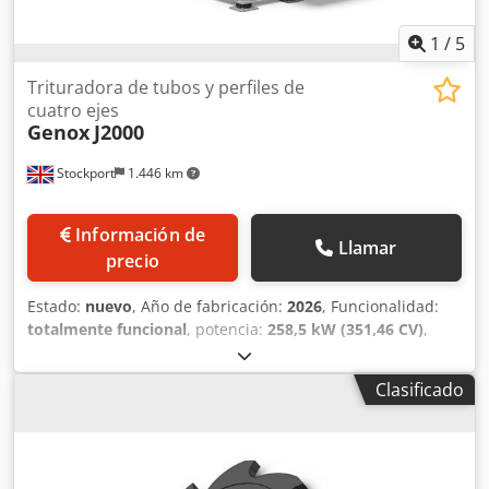
obtener más información o para estudiar sus necesidades.
1
/
5
Trituradora de tubos y perfiles de
cuatro ejes
Genox
J2000
Stockport
1.446 km
Información de
Llamar
precio
Estado:
nuevo
, Año de fabricación:
2026
, Funcionalidad:
totalmente funcional
, potencia:
258,5 kW (351,46 CV)
,
anchura de la abertura de llenado:
2.000 mm
, longitud de
la abertura de llenado:
7.000 mm
, número de cuchillas:
Clasificado
350
, velocidad de giro (máx.):
50 rpm
, diámetro del rotor:
635 mm
, ancho del rotor:
2.000 mm
, Genox Serie J2000 -
Trituradora horizontal de cuatro rotores para trabajos
pesados, adecuada para procesar materiales de gran