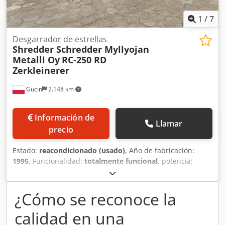
1
/
7
Desgarrador de estrellas
Shredder Schredder Myllyojan
Metalli Oy
RC-250 RD
Zerkleinerer
Gucin
2.148 km
Información de
Llamar
precio
Estado:
reacondicionado (usado)
, Año de fabricación:
1995
, Funcionalidad:
totalmente funcional
, potencia:
367,75 kW (500,00 CV)
, anchura de la abertura de llenado:
700 mm
, longitud de la abertura de llenado:
1.200 mm
,
velocidad de giro (máx.):
1.050 rpm
, velocidad de rotación
¿Cómo se reconoce la
(mín.):
950 rpm
, - Motor: Deutz 500 CV - Dimensiones de la
calidad en una
abertura de alimentación: 1200x700 mm - Rotor: 4 ejes y
40 estrellas - 950-1050 rpm - Rendimiento: 4-6 t/h - incl.