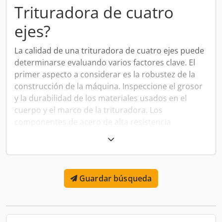
Trituradora de cuatro
rotor de repuesto nuevo y estrellas - completamente
revisado y modernizado Dodpsy I Uwasfx Akujkr
ejes?
La calidad de una trituradora de cuatro ejes puede
determinarse evaluando varios factores clave. El
primer aspecto a considerar es la robustez de la
construcción de la máquina. Inspeccione el grosor
y la durabilidad de los materiales usados en el
cuerpo y el marco de la trituradora. Los
componentes de acero de alta resistencia
garantizan una mayor durabilidad y resistencia al
desgaste durante las operaciones de trituración.
Características de las cuchillas
Guardar búsqueda
Las cuchillas de la trituradora son cruciales para su
performance. Busque cuchillas fabricadas con
materiales de alta calidad como el acero
endurecido. Además, verifique que se puedan