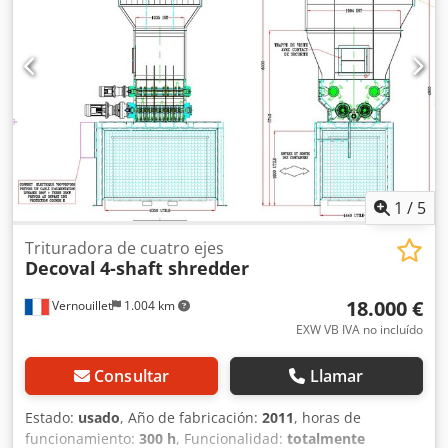
1
/
5
Trituradora de cuatro ejes
Decoval
4-shaft shredder
18.000 €
Vernouillet
1.004 km
EXW VB IVA no incluído
Consultar
Llamar
Estado:
usado
, Año de fabricación:
2011
, horas de
funcionamiento:
300 h
, Funcionalidad:
totalmente