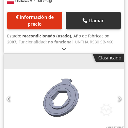
Chełmiec
2.160 km
Información de
Llamar
precio
Estado:
reacondicionado (usado)
, Año de fabricación:
2007
, Funcionalidad:
no funcional
, UNTHA RS30 SB-460
Año de fabricación: 2007 Usado - Dañado Número de
rotores: 4 Cámara de molienda: 460 x 500 mm Cuchillas
Clasificado
nuevas: 1Z-66, 8Z-66 Potencia del motor: 2 x 11 kW, 380 V,
50 Hz Nuevos orificios de criba: Ø 30 mm Dkodpsxn Iwkofx
Akuor Longitud/Ancho/Altura: 1340/1250/1970 mm Peso:
aprox. 1100 kg