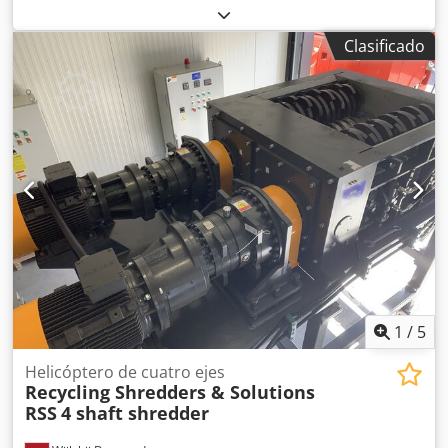
funcional
, tipo de corriente de entrada:
trifásico
, potencia:
30 kW (40,79 CV)
, tensión de entrada:
400 V
, anchura de la
Clasificado
abertura de llenado:
1.350 mm
, longitud de la abertura de
llenado:
1.035 mm
, Trituradora industrial DECOVAL de 4
ejes, usada (año 2011). Diseñada para el procesamiento y
trituración eficiente de residuos plásticos. Máquina
robusta de 3,25 toneladas, equipada con dos motores de
trituración de 11 kW y dos motores de alimentación de 4
kW (potencia total de 30 kW). Controlada por un PLC
Siemens LOGO que gestiona los ciclos automáticos de
inversión y antiobstrucción. Se entrega completa con el
manual original de operación y mantenimiento técnico.
Dkjdpszqy Hiefx Akusr
1
/
5
Helicóptero de cuatro ejes
Recycling Shredders & Solutions
RSS
4 shaft shredder