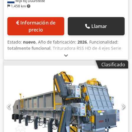
Wijk bij Duurstede
1.458 km
Información de
Llamar
precio
Estado:
nuevo
, Año de fabricación:
2026
, Funcionalidad:
totalmente funcional
, Trituradora RSS HD de 4 ejes Serie
800/1000/1200 2 motores de 22 kW (posibilidad de 2
motores de 18,5 kW o de 30 kW, según sus necesidades).
Clasificado
Equipada con un sistema hidráulico para el
cambio/limpieza de tamices, que permite realizar estas
operaciones en aproximadamente 10 minutos. Cuchillas
de 40 mm o de otros tamaños. Tamiz de 40 o 50 mm.
Posibilidad de realizar modificaciones en las cuchillas, los
motores, el tamiz y el chasis. Posibilidad de incorporar
cintas transportadoras de entrada y salida, sistemas de
almacenamiento y separadores de metales. También
disponibles modelos más grandes o más pequeños.
Opcionalmente, sistema de limpieza o cambio rápido
hidráulico para el tamiz. Para obtener más información o