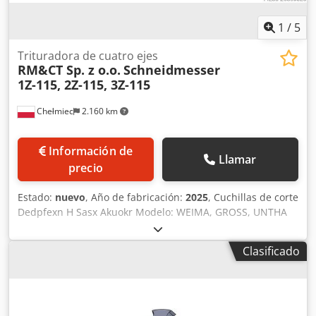
1
/
5
Trituradora de cuatro ejes
RM&CT Sp. z o.o.
Schneidmesser
1Z-115, 2Z-115, 3Z-115
Chełmiec
2.160 km
Información de
Llamar
precio
Estado:
nuevo
, Año de fabricación:
2025
, Cuchillas de corte
Dedpfexn H Sasx Akuokr Modelo: WEIMA, GROSS, UNTHA
Tipo: ZM40, ZMK50, GZ40, RS40, RS50 Año de fabricación:
2025 Nuevas / listas para usar inmediatamente 1. Cuchilla
Clasificado
1Z-115 2. Cuchilla 2Z-115 3. Cuchilla 3Z-115 Somos
fabricantes de cuchillas de repuesto y repuestos para
trituradoras y desgarradores.