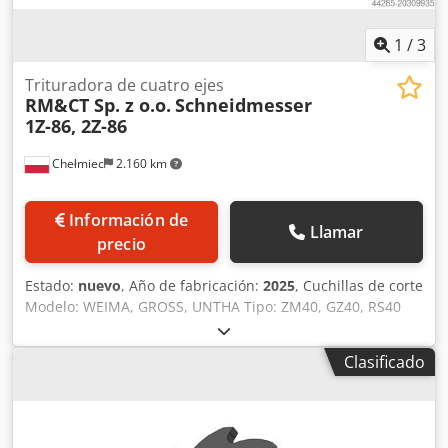
1
/
3
Trituradora de cuatro ejes
RM&CT Sp. z o.o.
Schneidmesser
1Z-86, 2Z-86
Chełmiec
2.160 km
Información de
Llamar
precio
Estado:
nuevo
, Año de fabricación:
2025
, Cuchillas de corte
Modelo: WEIMA, GROSS, UNTHA Tipo: ZM40, GZ40, RS40
Año de fabricación: 2025 Nuevas / listas para uso
inmediato 1. Cuchillas 1Z-86 2. Cuchillas 2Z-86 Somos
Clasificado
fabricantes de cuchillas y recambios para trituradoras y
desgarradores. Dsdoxn H Stopfx Akuskr