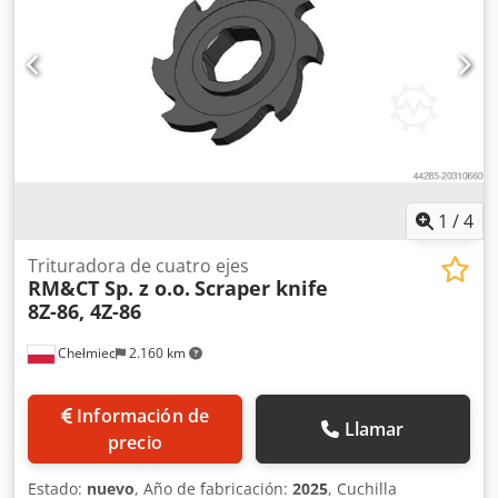
1
/
4
Trituradora de cuatro ejes
RM&CT Sp. z o.o.
Scraper knife
8Z-86, 4Z-86
Chełmiec
2.160 km
Información de
Llamar
precio
Estado:
nuevo
, Año de fabricación:
2025
, Cuchilla