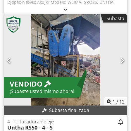
Djdpfsxn Ibvsx Akujkr Modelo: WEIMA, GROSS, UNTHA
Tipo: ZM30, GZ30, RS30 Año de fabricación: 2025 Nuevas /
listas para su uso inmediato 1. Cuchillas 1Z-66 2. Cuchillas
Subasta
2Z-66 Somos fabricantes de cuchillas de repuesto y piezas
de recambio para trituradoras y desgarradores.
VENDIDO
¡Subaste usted mismo ahora!
1
/
12
Subasta finalizada
4 - Trituradora de eje
Untha
RS50 - 4 - S