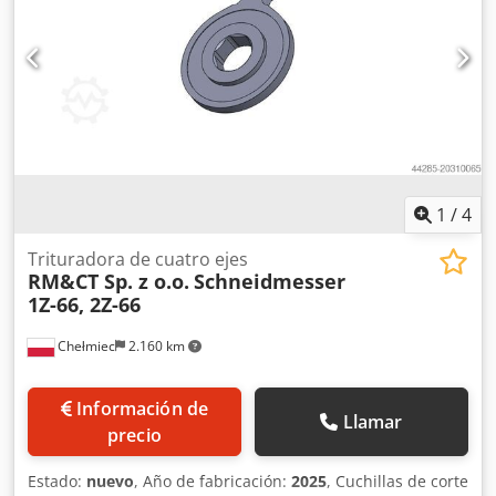
1
/
4
Trituradora de cuatro ejes
RM&CT Sp. z o.o.
Schneidmesser
1Z-66, 2Z-66
Chełmiec
2.160 km
Información de
Llamar
precio
Estado:
nuevo
, Año de fabricación:
2025
, Cuchillas de corte