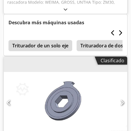
rascadora Modelo: WEIMA, GROSS, UNTHA Tipo: ZM30,
GZ30, RS30 Año de fabricación: 2025 Dsdpfjxn I R Rox
Akuekr Nueva / lista para uso inmediato 1. Cuchilla 8Z-66
2. Cuchilla 4Z-66 Somos fabricantes de cuchillas de
Descubra más máquinas usadas
repuesto y piezas de recambio para trituradoras y
desmenuzadoras.
Triturador de un solo eje
Trituradora de dos eje
Clasificado