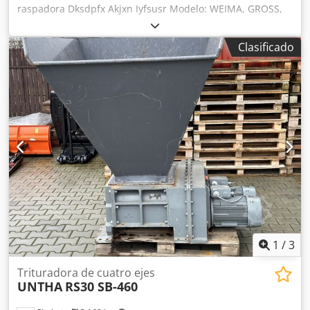
raspadora Dksdpfx Akjxn Iyfsusr Modelo: WEIMA, GROSS,
UNTHA Tipo: ZM40, ZMK50, GZ40, RS40, RS50 Año de
fabricación: 2025 Nueva / lista para su uso inmediato 1.
Clasificado
Cuchilla 8Z-86 2. Cuchilla 4Z-86 Somos fabricantes de
cuchillas de repuesto y piezas de recambio para
trituradoras y desgarradores.
1
/
3
Trituradora de cuatro ejes
UNTHA
RS30 SB-460