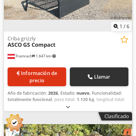
1
/
6
Criba grizzly
ASCO
GS Compact
Framrach
1.647 km
Información de
Llamar
precio
Año de fabricación:
2026
, Estado:
nuevo
, Funcionalidad:
totalmente funcional
, peso total:
1.120 kg
, longitud total:
2.850 mm
, ancho total:
3.170 mm
, altura total:
2.710 mm
,
El ASCO GS COMPACT es una solución de cribado Grizzly
Clasificado
compacta para minería, construcción, demolición,
movimiento de tierras, reciclaje y paisajismo. Garantiza
una pre-separación eficiente del material grueso, protege