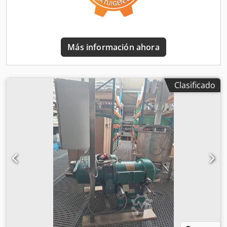
minorista, la artesanía o la industria. Las bolsas para film
BTS adecuadas están disponibles de forma permanente en
nuestro almacén. Las bolsas de film llenas pueden
comprimirse posteriormente con una prensa de balas para
Más información ahora
formar una bala o desecharse en un contenedor de
materiales reciclables. Al compactar estos materiales
reciclables, se logra una reducción de volumen de hasta el
90 %, se reducen los costes de eliminación y se
Clasificado
reintroduce el material en el ciclo de materiales
reciclables. Datos técnicos: Dimensiones del compactador
de film: 1000 mm de altura x 450 mm de anchura x 420
mm de profundidad Peso del compactador de film: 5,5 kg
Color del compactador de film: RAL 9006 plateado Volumen
de la bolsa para film: 240 litros Peso máximo de llenado de
la bolsa para film: hasta 15 kg Ventajas: ✔ Recogida
sencilla de films de embalaje ✔ Espacios de trabajo
limpios y seguros ✔ El anillo de retención evita la
expansión del material del film ✔ Utilización óptima de las
bolsas para film ✔ Reduce la frecuencia de recogida de
residuos y, por lo tanto, los costes de eliminación ✔
Producto de calidad "Fabricado en Alemania" Adecuado