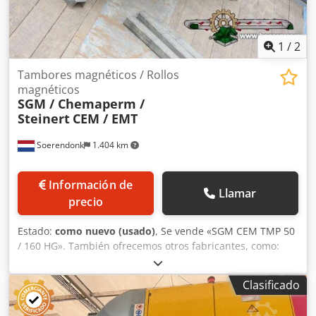
1
/
2
Tambores magnéticos / Rollos
magnéticos
SGM / Chemaperm /
Steinert
CEM / EMT
Soerendonk
1.404 km
Información de
Llamar
precio
Estado:
como nuevo (usado)
, Se vende «SGM CEM TMP 50
/ 160 HG». También ofrecemos otros fabricantes, como:
Bakker Magnetics, Steinert, Chemaperm y SKET. Consulte
nuestro catálogo completo en nuestra página web.
Clasificado
Fabricante: SGM Modelo: CEM TMP 50/160 HG L x
Diámetro: 1.600 x 500 mm Csdpfx Asggfhgeguoha Incluye: