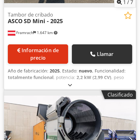
1
/
7
Tambor de cribado
ASCO
SD Mini - 2025
Framrach
1.647 km
Información de
Llamar
precio
Año de fabricación:
2025
, Estado:
nuevo
, Funcionalidad:
totalmente funcional
, potencia:
2,2 kW (2,99 CV)
, peso
total:
600 kg
, longitud total:
2.425 mm
, ancho total:
1.710
mm
, altura total:
2.000 mm
, tensión de entrada:
400 V
,
Clasificado
Equipamiento:
documentación / manual, parada de
emergencia, placa de características disponible
, La
innovadora criba de tambor móvil de ASCO®Screen:
robusta, compacta y de uso versátil. Gracias a sus alturas
ajustables, permite un transporte sencillo y una operación
fácil para el usuario. Ya sea alimentación manual del
material o mediante excavadora y cinta transportadora,