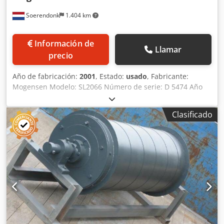
Soerendonk
1.404 km
Información de
Llamar
precio
Año de fabricación:
2001
, Estado:
usado
, Fabricante:
Mogensen Modelo: SL2066 Número de serie: D 5474 Año
de fabricación: 2001 Ancho: 2.000 mm Número de
unidades: 6 Chodehu Hnljpfx Aguja Equipado con 2
Clasificado
unidades de caja de cambios de engranajes
desequilibrados, árboles de transmisión, motor eléctrico
de 15 kW / 970 rpm y resortes.