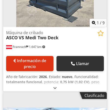
1
/
9
Máquina de cribado
ASCO
VS Medi Two Deck
Framrach
1.647 km
Información de
Llamar
precio
Año de fabricación:
2026
, Estado:
nuevo
, Funcionalidad:
totalmente funcional
, potencia:
0,75 kW (1,02 CV)
, peso
total:
1.240 kg
, longitud total:
1.560 mm
, ancho total:
2.540
mm
, altura total:
2.490 mm
, altura del espacio de carga:
Clasificado
2.130 mm
, tensión de entrada:
400 V
, Equipamiento:
documentación / manual, parada de emergencia, placa
de características disponible
, Aplicaciones y ventajas para