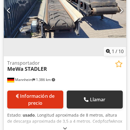
N Tsx Agusa Entrega y aceptación de vehículos usados
posibles en cualquier momento para todos los productos
de la industria Yorick Diebels
1
/
10
Transportador
MeWa
STADLER
Mannheim
1.386 km
Información de
Llamar
precio
Estado:
usado
, Longitud aproximada de 8 metros, altura
de descarga aproximada de 3,5 a 4 metros. Cedpfozfwknox
Agujha