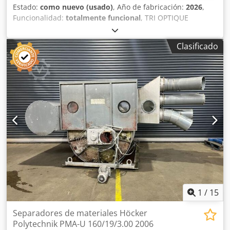
Estado:
como nuevo (usado)
, Año de fabricación:
2026
,
Funcionalidad:
totalmente funcional
, TRI OPTIQUE
Fabricante: PELLENC Modelo: M 2800 BB HR Ancho de
trabajo: 2.800 mm Opción instalada en junio de 2024:
Clasificado
separador para todo tipo de metales, incluido acero
inoxidable (INOX), sensor de metales. Banda nueva.
Chedpfxjyy Aa Te Aguea La máquina es capaz de separar
todo tipo de plásticos por calidad, todos los metales
incluido inox, y madera. La máquina acaba de ser
revisada. Sistema de alimentación: Fabricante: SINEX
Modelo: MU 75 6500 Potencia: 2 x 3 kW Cinta
transportadora de salida 1: Fabricante: RMIS Cinta
transportadora de salida 2: Fabricante: ARVAL
1
/
15
Separadores de materiales Höcker
Polytechnik PMA-U 160/19/3.00 2006