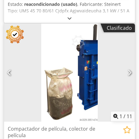
Estado:
reacondicionado (usado)
, Fabricante: Steinert
Tipo: UMS 45 70 80/61 Cjdpfx Agjwvaideuoha 3,1 kW / 51 A
/ 61 V Imán 100% ED L x A: 806 x 750 mm Cinta de goma:
800 mm (nueva) Distancia entre ejes: aprox. 1.300 mm
Clasificado
Peso: 1.550 kg Con nuevo rectificador-transformador de
380V primaria.
1
/
11
Compactador de película, colector de
película