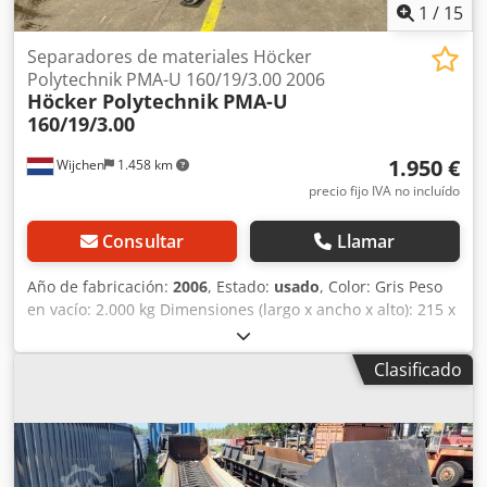
1
/
15
Separadores de materiales Höcker
Polytechnik PMA-U 160/19/3.00 2006
Höcker Polytechnik
PMA-U
160/19/3.00
1.950 €
Wijchen
1.458 km
precio fijo IVA no incluído
Consultar
Llamar
Año de fabricación:
2006
, Estado:
usado
, Color: Gris Peso
en vacío: 2.000 kg Dimensiones (largo x ancho x alto): 215 x
240 x 210 cm - Año de fabricación: 2006 - Documentación
disponible: No - Certificado CE: No - Dimensiones para el
Clasificado
transporte: 2150 mm x 2400 mm x 2100 mm (largo x ancho
x alto) - Peso para el transporte [kg]: 2000 kg - Paquetes
para el transporte [unidades]: 1 Información financiera
IVA: El precio indicado no incluye el IVA IVA/Régimen de
recargo del IVA: IVA deducible para empresas Chedpfszry