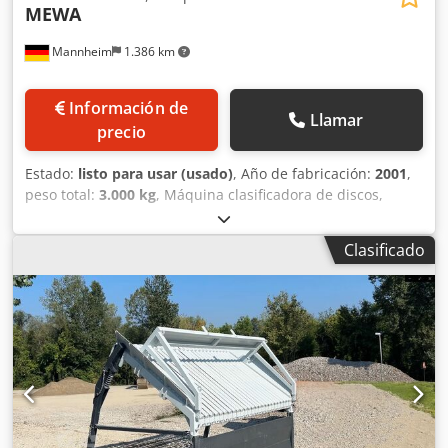
MEWA
Mannheim
1.386 km
Información de
Llamar
precio
Estado:
listo para usar (usado)
, Año de fabricación:
2001
,
peso total:
3.000 kg
, Máquina clasificadora de discos,
longitud de la malla: aproximadamente 2600 mm, ancho
de la malla: aproximadamente 910 mm, Chodpfszmav Nex
Clasificado
Agusa distancia entre discos: aproximadamente 170 mm
(desplazamiento de aproximadamente 85 mm), distancia
entre ejes: aproximadamente 50-60 mm. Longitud total:
3450 mm, ancho total: 1500 mm, altura: 2400 mm, peso:
aproximadamente 2500 kg, Caja de cambios FLENDER, 6
rodamientos de eje del lado de la transmisión,
completamente nuevos. Máquina usada en buen estado y
lista para su uso. Ya no dispone de placa de identificación.