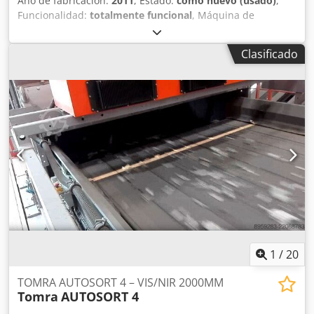
Año de fabricación:
2011
, Estado:
como nuevo (usado)
,
Funcionalidad:
totalmente funcional
, Máquina de
clasificación por rayos X. Fabricante: TITECH TOMRA Tipo:
X-TRACT 1200 Máquina en PERFECTO ESTADO de
Clasificado
funcionamiento. Se ha realizado una revisión completa de
la máquina. Fuente reemplazada: 35 000 € Se han
reemplazado todos los sensores: 29 000 € Banda
transportadora reemplazada: 10 000 € Aplicaciones:
Clasificación de plásticos bromados en flujos D3E
Clasificación de metales Clasificación de madera, vidrio y
PVC para la fabricación de CSR Codpfx Agsyy A Uwjueha
Clasificación de residuos orgánicos
1
/
20
TOMRA AUTOSORT 4 – VIS/NIR 2000MM
Tomra
AUTOSORT 4