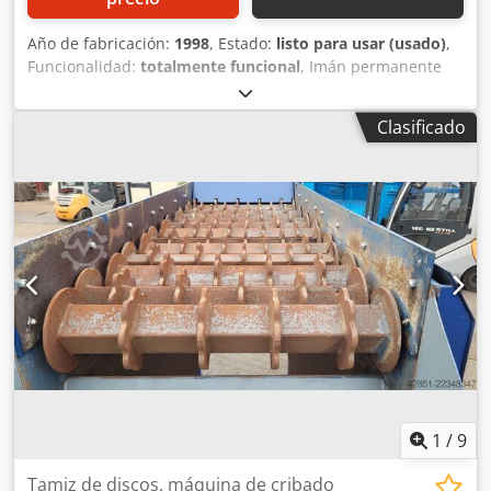
Año de fabricación:
1998
, Estado:
listo para usar (usado)
,
Funcionalidad:
totalmente funcional
, Imán permanente
para banda transportadora, incluyendo estructura,
velocidad de la banda: aproximadamente 1,7 m/s, potencia
Clasificado
del motor: 4 kW (motor con reductor, completamente
nuevo), longitud total: aproximadamente 2650 mm,
anchura: 1500 mm, altura: 700 mm, anchura de la banda:
1000 mm, distancia de instalación ideal: 200-250 mm
(máximo 300 mm), peso sin la estructura:
aproximadamente 3000 kg. Chodpfx Agjzma Ewouoa
1
/
9
Tamiz de discos, máquina de cribado