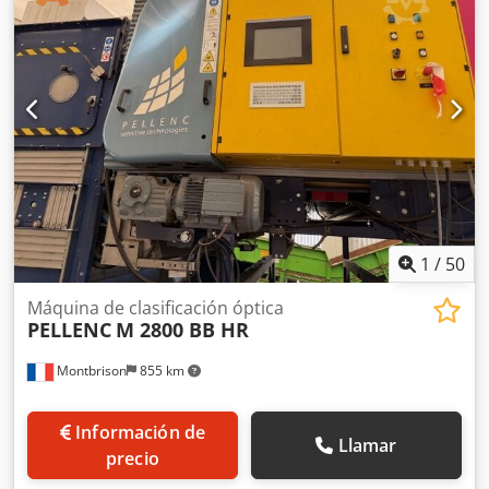
– Motor eléctrico (SEW / 1,5 kW – 26 RPM)
1
/
50
Máquina de clasificación óptica
PELLENC
M 2800 BB HR
Montbrison
855 km
Información de
Llamar
precio