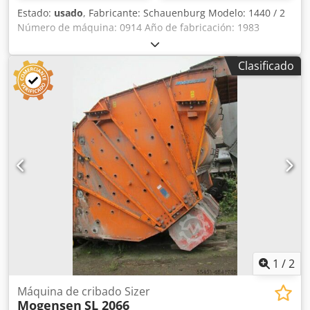
Estado:
usado
, Fabricante: Schauenburg Modelo: 1440 / 2
Número de máquina: 0914 Año de fabricación: 1983
Tamaño: 2 Incluye: Cjdsh Nnh Aopfx Agujha – Motor
eléctrico de 15 kW/6 – Ejes cardán – Resortes La máquina
Clasificado
de cribado se revisará, se arenará y se pintará.
1
/
2
Máquina de cribado Sizer
Mogensen
SL 2066