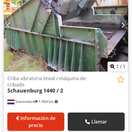
1
/
1
Criba vibratoria lineal / máquina de
cribado
Schauenburg
1440 / 2
Soerendonk
1.404 km
Información de
Llamar
precio