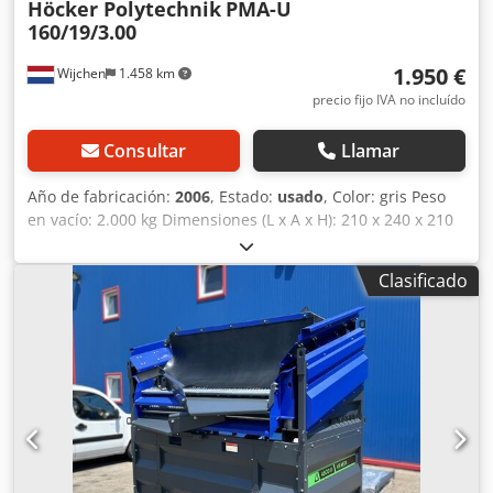
Höcker Polytechnik
PMA-U
160/19/3.00
1.950 €
Wijchen
1.458 km
precio fijo IVA no incluído
Consultar
Llamar
Año de fabricación:
2006
, Estado:
usado
, Color: gris Peso
en vacío: 2.000 kg Dimensiones (L x A x H): 210 x 240 x 210
cm Cjdpfjwh I Edox Aguoha - Año de fabricación: 2006 -
Documentación disponible: No - Certificado CE disponible:
Clasificado
No - Dimensiones de transporte: 2100mm x 2400mm x
2100mm (l x a x h) - Peso de transporte [kg]: 2000 kg -
Paquetes de transporte [uds.]: 1 Información financiera
IVA: El precio indicado es sin IVA IVA/régimen de margen:
El IVA es deducible para empresarios Entrega y recompra
posibles en todo momento para cualquier producto del
sector industrial Yorick Diebels