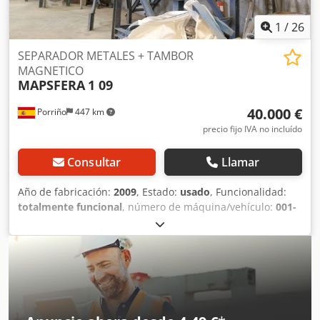
1
/
26
SEPARADOR METALES + TAMBOR
MAGNETICO
MAPSFERA
1 09
40.000 €
Porriño
447 km
precio fijo IVA no incluído
Consultar
Llamar
Año de fabricación:
2009
, Estado:
usado
, Funcionalidad:
totalmente funcional
, número de máquina/vehículo:
001-
2009
, LÍNEA DE CLASIFICACIÓN DE METALES MAPSFERA 1
09, compuesta por un alimentador vibrante, cinta
transportadora, polea magnética de cabeza y separador de
corrientes de Foucault (eddy current), diseñada para la
separación automática eficiente y la recuperación de
metales férreos y no férreos en aplicaciones industriales
de reciclaje. Chedpfx Aszbtrzeguea • Fabricante: