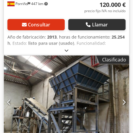
120.000 €
Porriño
447 km
precio fijo IVA no incluído
Consultar
Llamar
Año de fabricación:
2013
, horas de funcionamiento:
25.254
h
, Estado:
listo para usar (usado)
, Funcionalidad:
totalmente funcional
, número de máquina/vehículo:
S40302
, Equipo de clasificación óptica TOMRA AUTOSORT 4
Clasificado
equipado con tecnología VIS/NIR para la separación
automática de materiales en función del polímero y/o
color. Cedpfx Aszbtvtsguoha • Ancho de trabajo: 2.000 mm
• Horas de contador: 25.254 h • Estado: operativo hasta
diciembre de 2025 • Situación actual: desmontado y
disponible para inspección El contador registra 25.254
horas, aunque una parte importante de ellas corresponde
a periodos en modo stand-by, por lo que las horas
efectivas de trabajo del escáner son inferiores. Adecuado
para la clasificación de plásticos y otros materiales
mediante identificación VIS/NIR, permitiendo la separación
por tipo de polímero y por color.