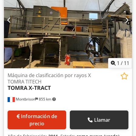
1
/
11
Máquina de clasificación por rayos X
TOMRA TITECH
TOMRA
X-TRACT
Montbrison
855 km
Información de
Llamar
precio