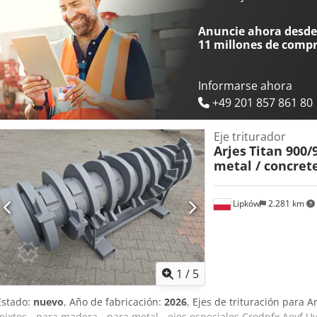
que cumplen con los más altos estándares de calidad. Nuestro obje
necesidades individuales de nuestros clientes mediante la excelenc
Anuncie ahora desde 
Atendemos a empresas de diversos sectores, como la gestión de resid
11 millones de comp
mecánica, y damos gran importancia a las asociaciones a largo pla
trituración fiables y de alto rendimiento, ayudamos a nuestros clie
competitividad.
Informarse ahora
+49 201 857 861 80
Eje triturador
Arjes
Titan 900/
metal / concret
Lipków
2.281 km
1
/
5
Estado:
nuevo
, Año de fabricación:
2026
, Ejes de trituración para A
mixtos - para madera - para metal - ejes especiales Crodpfx Aeyf Uyz