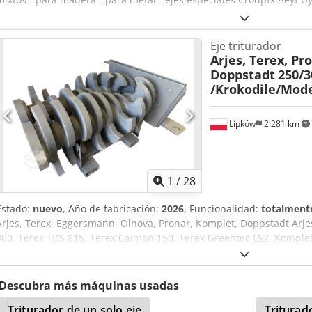
Eje triturador
Arjes, Terex, Pr
Doppstadt
250/3
/Krokodile/Mode
Lipków
2.281 km
1
/
28
Estado:
nuevo
, Año de fabricación:
2026
, Funcionalidad:
totalmente
Arjes, Terex, Eggersmann, Olnova, Pronar, Komplet, Doppstadt Arj
300, Terex TDS 815, Terex Caiman 150, Terex Greentec LS2, Komplet
Doppstadt Core Shredd 250, Eggersmann Impaktor 250 - Ejes estánda
según el cliente Codpfjychwzjx Ac Uerf - Repuestos - Cuchillas ¡Hormi
y muchos más!
Descubra más máquinas usadas
Triturador de un solo eje
Triturad