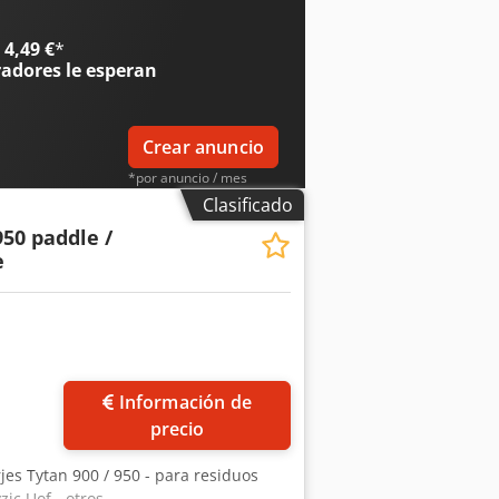
tivo es satisfacer continuamente las
ia tecnológica y la mejora continua.
4,49 €
*
uos, el reciclaje y la ingeniería
radores
le esperan
zo. Con nuestras soluciones de
ntes a aumentar su eficiencia y
Crear anuncio
*por anuncio / mes
Clasificado
950 paddle /
e
Información de
precio
rjes Tytan 900 / 950 - para residuos
jc Uof - otros