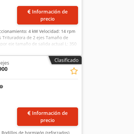
Información de
precio
 accionamiento: 4 kW Velocidad: 14 rpm
as Trituradora de 2 ejes Tamaño de
por eje tamaño de salida actual L: 350
cos trituradores *
Clasificado
ejes
900
Información de
precio
: Rodillos de hormigón (reforzados)