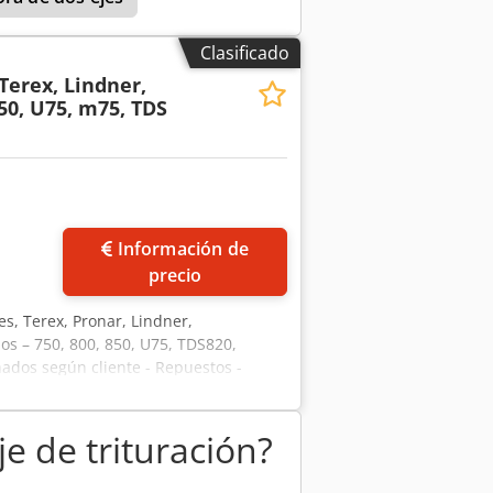
Clasificado
Terex, Lindner,
50, U75, m75, TDS
Información de
precio
jes, Terex, Pronar, Lindner,
s – 750, 800, 850, U75, TDS820,
ñados según cliente - Repuestos -
ás!
 de trituración?