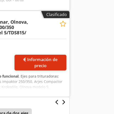
Clasificado
onar, Olnova,
00/350
l 5/TDS815/
Información de
precio
 funcional
, Ejes para trituradoras:
es Impaktor 250/350, Arjes Compactor
 Krokodile, Olnova modelo 5,
r - Ejes especiales - Ejes diseñados
gón / Pala / Estrella / Metal / Eléctrico
ora de dos ejes