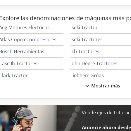
su condición general. Un eje bien mantenido que ha recibid
utilizado correctamente tiene mayores posibilidades de ser 
Explore las denominaciones de máquinas más p
Aeg Motores Eléctricos
Iseki Tractor
Atlas Copco Compresores De Tornillo
Iseki Tractores
Bosch Herramientas
Jcb Tractores
Case Ih Tractores
John Deere Tractores
Clark Tractor
Liebherr Grúas
Mostrar más
Deutz Tractores
Linde Tractor
Ge Ultrasonido
Mafi Tractor
Ingersoll Rand Compresores
Massey Ferguson Tractore
Vende ejes de tritura
Ingersoll Rand Herramientas
Oms Flejadoras
Anuncie ahora desde 