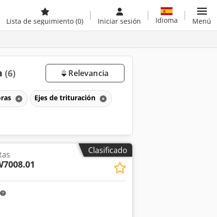
Idioma
Lista de seguimiento
(0)
Iniciar sesión
Menú
a
(6)
Relevancia
oras
Ejes de trituración
Clasificado
tas
W7008.01