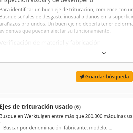
Para identificar un buen eje de trituración, comience con u
Busque señales de desgaste inusual o daños en la superfici
arañazos profundos. Un buen eje no debería tener deformac
evidentes que puedan afectar su funcionamiento.
Verificación de material y fabricación
Revise qué material se utilizó en la fabricación del eje. Los e
hechos de acero aleado o acero inoxidable que ofrece mayor
Verificar si el eje ha tenido tratamiento térmico también 
de su resistencia al desgaste y a la fractura.
Guardar búsqueda
Comprobación en funcionamiento
Si es posible, observe el eje en funcionamiento. Un buen ej
manera suave y estable sin vibraciones anormales. Además,
Ejes de trituración usado
(6)
ya que esto podría indicar un problema en el ensamblaje o
Busque en Werktuigen entre más que 200.000 máquinas us
Historial de mantenimiento y uso
Revisar el historial de mantenimiento y uso del eje puede 