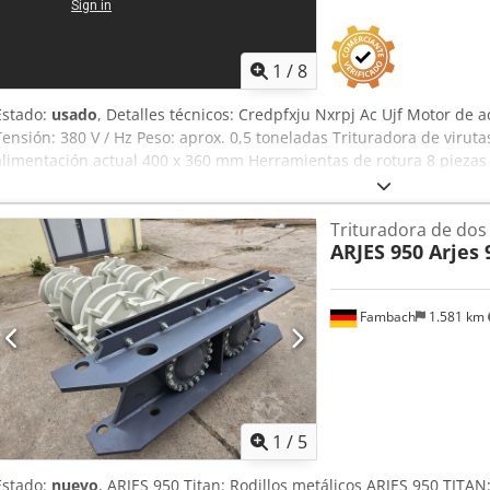
1
/
8
Estado:
usado
, Detalles técnicos: Credpfxju Nxrpj Ac Ujf Motor de
Tensión: 380 V / Hz Peso: aprox. 0,5 toneladas Trituradora de virut
alimentación actual 400 x 360 mm Herramientas de rotura 8 piezas 
x W: 250mm Fabricante de motorreductores Vector Accesorios: 2 dis
Trituradora de dos 
ARJES 950 Arjes 
Fambach
1.581 km
1
/
5
Estado:
nuevo
, ARJES 950 Titan: Rodillos metálicos ARJES 950 TITAN