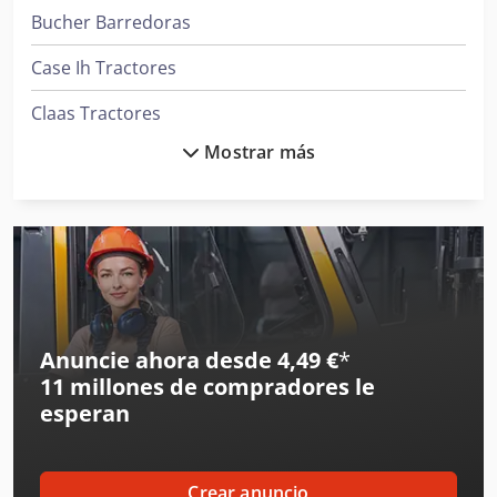
Bucher Barredoras
Case Ih Tractores
Claas Tractores
Mostrar más
Clark Tractor
Daikin Aires Acondicionados
Ingersoll Rand Compresores
Ingersoll Rand Herramientas
Iseki Tractor
Anuncie ahora desde 4,49 €
*
11 millones de compradores
le
Jcb Tractores
esperan
Kalmar Tractor
Liebherr Grúas
Crear anuncio