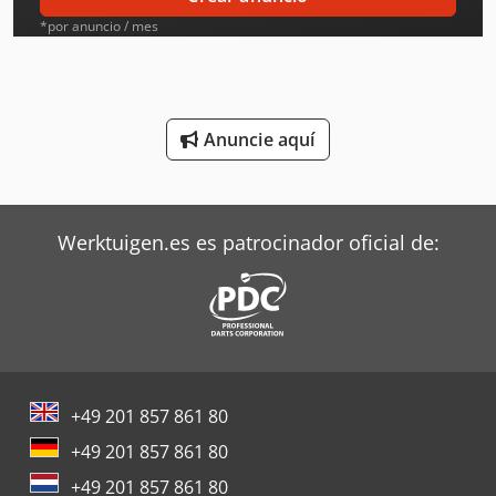
Linde Tractor
*por anuncio / mes
Mafi Tractor
Oms Flejadoras
Anuncie aquí
Ravo Barredoras
Siemens Motores Eléctricos
Werktuigen.es es patrocinador oficial de:
Steyr Tractores
Still Tractor
Terberg Tractor
Toshiba Aires Acondicionados
+49 201 857 861 80
Toyota Tractor
+49 201 857 861 80
Trane Aires Acondicionados
+49 201 857 861 80