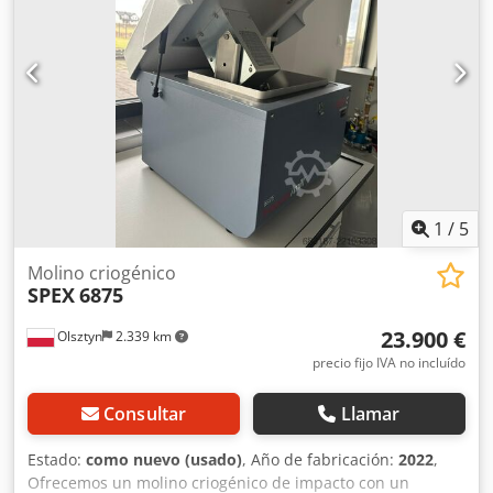
1
/
5
Molino criogénico
SPEX
6875
23.900 €
Olsztyn
2.339 km
precio fijo IVA no incluído
Consultar
Llamar
Estado:
como nuevo (usado)
, Año de fabricación:
2022
,
Ofrecemos un molino criogénico de impacto con un