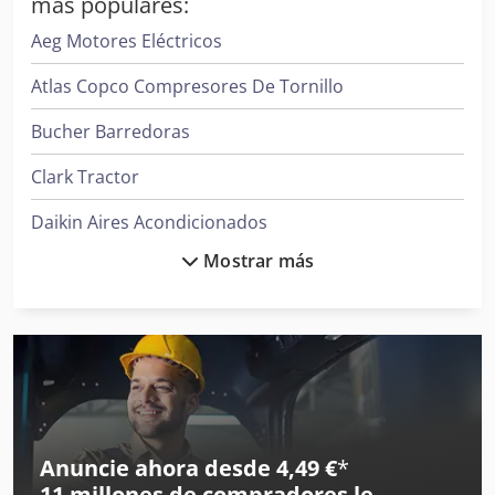
más populares:
Aeg Motores Eléctricos
Atlas Copco Compresores De Tornillo
Bucher Barredoras
Clark Tractor
Daikin Aires Acondicionados
Mostrar más
Donaldson Filtros
Ge Ultrasonido
Hp Impresoras
Ingersoll Rand Compresores
Ingersoll Rand Herramientas
Anuncie ahora desde 4,49 €
*
11 millones de compradores
le
Iveco Volquetes