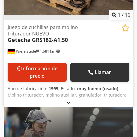
1
/
15
Juego de cuchillas para molino
triturador NUEVO
Getecha
GRS182-A1.50
Wiefelstede
1.681 km
Información de
Llamar
precio
Año de fabricación:
1999
, Estado:
muy bueno (usado)
,
Molino triturador, molino auxiliar, granulador, trituradora,
trituradora de plásticos, molino de gránulos, granulador,
molino de rotor, tecnología de reciclaje. -Estado: el molino
está equipado con un nuevo juego de cuchillas. -
Fabricante: Getecha, molino auxiliar, molino triturador. -
Tipo: GRS182-A1.50 -Sección de entrada: 310 x 290 mm -
Diámetro de los orificios del tamiz: Ø 6 mm -Dimensiones: