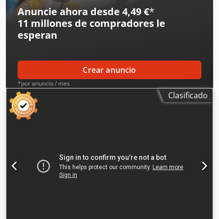
720/700/A1220 mm -Peso: 210 kg Cedozrfbnjpfx Ahasrf
Anuncie ahora desde 4,49 €
*
11 millones de compradores
le
esperan
Crear anuncio
*por anuncio / mes
Clasificado