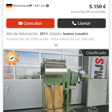
5.150 €
Wiefelstede
1.681 km
precio fijo IVA no incluído
Consultar
Llamar
Año de fabricación:
2011
, Estado:
bueno (usado)
,
Instalación de trituración, trituradora de un solo eje,
trituradora, picadora, molino cortador, trituradora de un
solo eje, molino de rotor -Instalación de trituración:
Clasificado
fabricada íntegramente en acero inoxidable, para carne
congelada u otros productos. -Potencia del motor: 4 kW
Cedpfx Ahoh Di H Doasrf -Velocidad de rotación:
aproximadamente 60 rpm -Número de cuchillas de corte:
10 unidades -Dimensiones de las cuchillas de corte: 250
mm -Boca de alimentación: 500 x 895 x A480 mm -
Dimensiones: 880/1390/A2060 mm -Peso: 640 kg