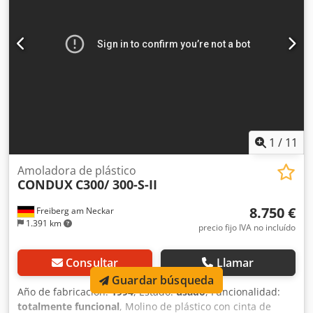
1
/
11
Amoladora de plástico
CONDUX
C300/ 300-S-II
8.750 €
Freiberg am Neckar
1.391 km
precio fijo IVA no incluído
Consultar
Llamar
Guardar búsqueda
Año de fabricación:
1994
, Estado:
usado
, Funcionalidad:
totalmente funcional
, Molino de plástico con cinta de