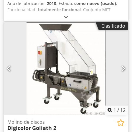
Año de fabricación:
2010
, Estado:
como nuevo (usado)
,
Funcionalidad:
totalmente funcional
, Conjunto MFT
30/300S – Equipo profesional de segunda mano Se vende
conjunto profesional en excelente estado, listo para su uso
Clasificado
inmediato. El lote incluye: MFT 30/300S Big Bag
Crodozncrpjpfx Ahaef FAS 300 con estación móvil de
aspiración Este conjunto constituye una solución completa,
ideal para profesionales que buscan un equipo de alto
rendimiento, robusto y operativo para su uso en un taller o
en una obra. Opcional: Rapid Vario 70 Primus disponible
como complemento por 2.600 € adicionales. Equipo
cuidadosamente mantenido, que ofrece una excelente
relación calidad-precio en comparación con un equipo
nuevo. Se prioriza la venta en lote.
1
/
12
Molino de discos
Digicolor
Goliath 2