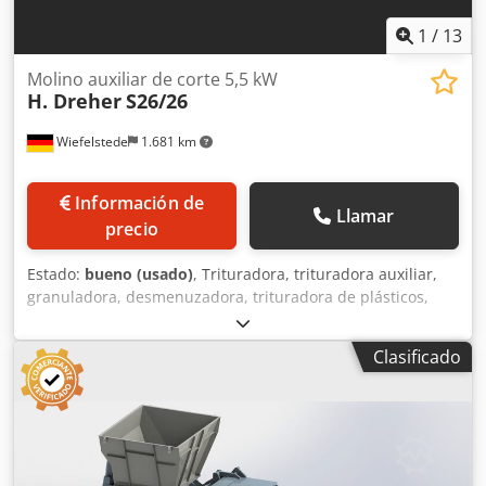
1
/
13
Molino auxiliar de corte 5,5 kW
H. Dreher
S26/26
Wiefelstede
1.681 km
Información de
Llamar
precio
Estado:
bueno (usado)
, Trituradora, trituradora auxiliar,
granuladora, desmenuzadora, trituradora de plásticos,
molino de granulación, granuladora, molino de rotor,
tecnología de reciclaje. -Fabricante: H. Dreher, trituradora
Clasificado
auxiliar -Tipo: S26/26 -Motor de accionamiento: 5,5 kW -
Número de cuchillas de corte: 4 unidades -Número de
cuchillas contrarias: 2 unidades Crsdpfszf Ng Ujx Ahaef -
Tamaño de los orificios del tamiz: Ø 8 mm -Ancho del rotor:
250 mm -Diámetro del rotor: 260 mm -Cantidad: 1 unidad
de trituradora disponible -Precio: por unidad -