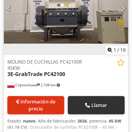
mm Abertura de entrada (ancho x largo): 500 x 600 mm
DETALLES DE LA MÁQUINA Potencia del motor: 30 kW
Adecuada para: procesamiento de plásticos, reciclaje y
recuperación de materiales El tamaño del tamiz se puede
adaptar a las necesidades del cliente.
1
/
19
MOLINO DE CUCHILLAS PC42100R
45KW
3E-GrabTrade
PC42100
Częstochowa
2.108 km
Información de
Llamar
precio
Estado:
nuevo
, Año de fabricación:
2026
, potencia:
45 kW
(61,18 CV)
, Granulador de cuchillas PC42100R – 45 kW –