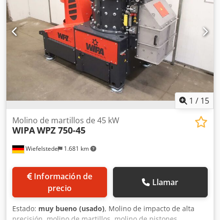
unidades, en buen estado Cuchillas del estator: 2
unidades, en buen estado Potencia del motor: 4 kW Peso:
165 kg Caudal: 25-30 kg/h Altura: 1700 mm Ancho del
bastidor: 520 mm
1
/
15
Molino de martillos de 45 kW
WIPA
WPZ 750-45
Wiefelstede
1.681 km
Información de
Llamar
precio
Estado:
muy bueno (usado)
, Molino de impacto de alta
precisión, molino de martillos, molino de pistones,