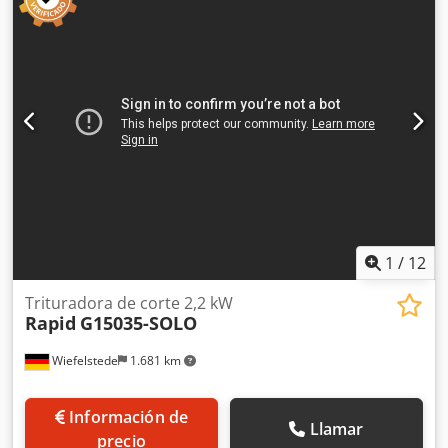
martillos, trituradora, modelo móvil -Tipo: 1528 -Motor de
accionamiento: 2,2 kW -Sección de entrada: 280 x 180 mm -
Salida: 280 x 180 mm -Tamiz: tamaño de orificio de 6 mm -
Cantidad: 1 unidad de trituradora disponible -
Dimensiones: 600/550/1140 mm (alto) Crjdjzn Iqkepfx Ahajf
-Peso: 183 kg
1
/
12
Trituradora de corte 2,2 kW
Rapid
G15035-SOLO
Wiefelstede
1.681 km
Información de
Llamar
precio