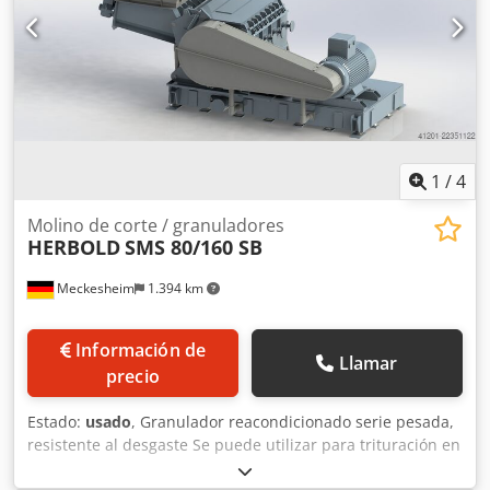
Dimensiones: 650/1460/A1880 mm -Peso: 475 kg
1
/
4
Molino de corte / granuladores
HERBOLD
SMS 80/160 SB
Meckesheim
1.394 km
Información de
Llamar
precio
Estado:
usado
, Granulador reacondicionado serie pesada,
resistente al desgaste Se puede utilizar para trituración en
seco y húmedo. Aplicaciones típicas: cuerpos huecos de