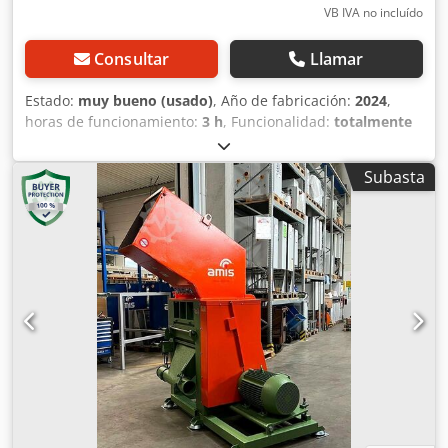
VB IVA no incluído
Consultar
Llamar
Estado:
muy bueno (usado)
, Año de fabricación:
2024
,
horas de funcionamiento:
3 h
, Funcionalidad:
totalmente
funcional
, Trituradora de un solo eje, modelo Vespa 40/60
VGA, fabricada en 2024, con 3 horas de funcionamiento
Subasta
para pruebas, 16 cuchillas en el eje, tamaño de orificio de
15 mm, longitud del eje de 590 mm, potencia de 15 kW,
peso de 1620 kg, número de serie 990. Cjdpfx
Ahjzqtdnoaorf