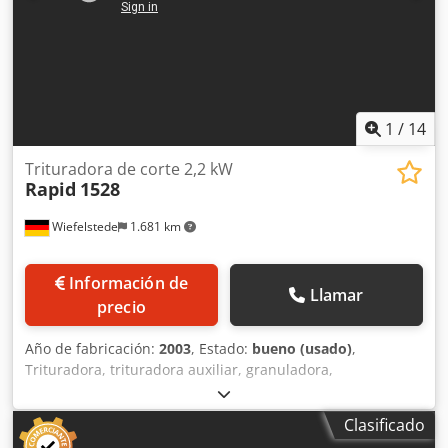
1
/
14
Trituradora de corte 2,2 kW
Rapid
1528
Wiefelstede
1.681 km
Información de
Llamar
precio
Año de fabricación:
2003
, Estado:
bueno (usado)
,
Trituradora, trituradora auxiliar, granuladora,
desmenuzadora, desmenuzadora de plásticos, molino de
granulación, granuladora, molino de rotor, tecnología de
Clasificado
reciclaje -Fabricante: Rapid, granuladora, molino de