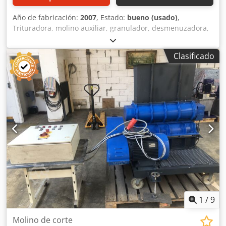
Año de fabricación:
2007
, Estado:
bueno (usado)
,
Trituradora, molino auxiliar, granulador, desmenuzadora,
trituradora de plásticos, molino de gránulos, granulador,
molino de rotor, tecnología de reciclaje. -Fabricante: Rapid,
Clasificado
granulador, molino de martillos, trituradora móvil -Tipo:
G15035-SOLO -Motor de accionamiento: 2,2 kW -Sección de
entrada: 300 x 245 mm -Salida: 360 x 200 mm -Tamiz:
tamaño de orificio de 5 mm -Cantidad: 1 unidad de
trituradora disponible -Dimensiones: 630/590/A1095 mm
Crjdezn H Syjpfx Ahaof -Peso: 158 kg
1
/
9
Molino de corte