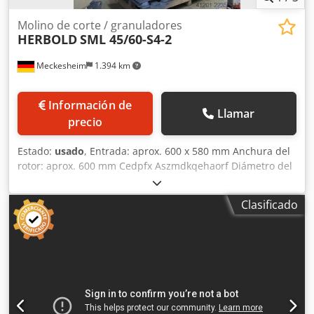
Molino de corte / granuladores
HERBOLD
SML 45/60-S4-2
Meckesheim
1.394 km
Información de
Llamar
precio
Estado:
usado
, Entrada: aprox. 600 x 580 mm Anchura del
rotor: aprox. 600 mm Cedpfx Aszmdkqehaorf Diámetro del
rotor: aprox. 450 mm Palas del estator: 2 Palas del rotor: 4
Clasificado