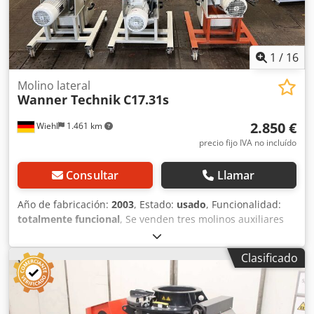
1
/
16
Molino lateral
Wanner Technik
C17.31s
2.850 €
Wiehl
1.461 km
precio fijo IVA no incluído
Consultar
Llamar
Año de fabricación:
2003
, Estado:
usado
, Funcionalidad:
totalmente funcional
, Se venden tres molinos auxiliares
de la marca Wanner; a continuación, algunos detalles
técnicos: Crsdpfx Aezn Ibijhaef En dos de los molinos,
Clasificado
hemos instalado un motor nuevo. El precio de venta de un
molino nuevo supera los 7000 €. El motor solo cuesta 1200
€. Apertura de la cámara de molienda: 170 mm x 320 mm
Diámetro del rotor: 220 mm Cuchillas del rotor: 12