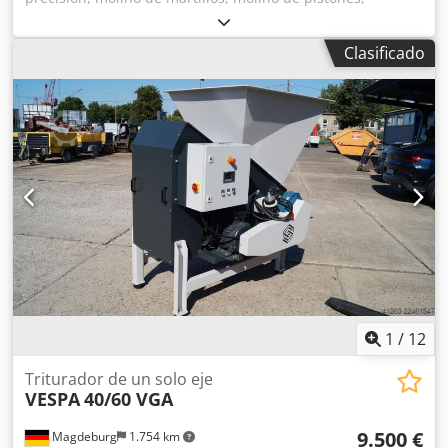
pulverizador, molino auxiliar, granulador, trituradora,
molino de polvo, molino de gránulos, granulador, molino
Clasificado
de rotor, tecnología de reciclaje, aglomerador. -Estado: sin
usar, sin sistema de control. -Fabricante: WIPA, molino
auxiliar, molino de martillos. -Tipo: WPZ 750-45. -Motor de
accionamiento: 45 kW. -Número de martillos: 4 unidades. -
Número de cuchillas contra: 6 unidades. -Boca de
alimentación: Ø 400 mm. -Boca de descarga: altura
ajustable. Crjdpfszbk Tiex Ahaof -Cantidad: 3 unidades
disponibles. -Precio: por unidad. -Dimensiones:
1160/2335/A1550 mm. -Peso: 2100 kg.
1
/
12
Triturador de un solo eje
VESPA
40/60 VGA
9.500 €
Magdeburg
1.754 km