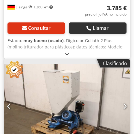
3.785 €
Eisingen
1.360 km
precio fijo IVA no incluído
Consultar
Llamar
Estado:
muy bueno (usado)
, Digicolor Goliath 2 Plus
(molino triturador para plásticos): datos técnicos: Modelo:
Goliath Plus 2 Tamaño de la cámara de trituración: 228 ×
265 mm Principio de trituración: molino triturador con
Clasificado
rodillos dentados de baja velocidad Velocidad de rotación:
aproximadamente 25 rpm Potencia del motor: 0,75 kW
Material: residuos termoplásticos, piezas de fundición y
residuos de producción Características especiales: motor
vertical (ahorro de espacio), trituración con poca
generación de polvo, peines reversibles, fácil cambio de
cuchillas Goliath Plus 2: 228 × 265 mm ¡El molino está en
perfectas condiciones! En el depósito de material triturado
hay un sensor de nivel que evita que el molino funcione
"en circuito cerrado". Credpfozrnfpex Ahajf