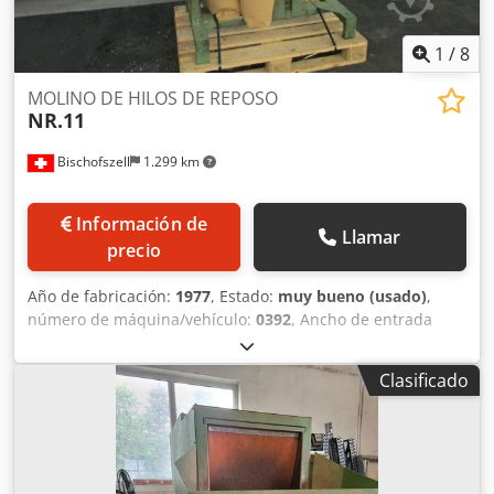
1
/
8
MOLINO DE HILOS DE REPOSO
NR.11
Bischofszell
1.299 km
Información de
Llamar
precio
Año de fabricación:
1977
, Estado:
muy bueno (usado)
,
número de máquina/vehículo:
0392
, Ancho de entrada
(mm): 500 kW: 7,5 A: 380 Crodpfx Ahjdt Rthsaef
Clasificado