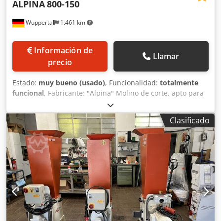
ALPINA
800-150
Wuppertal
1.461 km
Información de
Llamar
precio
Estado:
muy bueno (usado)
, Funcionalidad:
totalmente
funcional
, Fabricante: "Alpina" Molino de corte, apto para
trituración secundaria. Accionamiento: 15 kW Totalmente
funcional, con cuadro de control. - Opcionalmente con
Clasificado
soplador y extracción al ciclón. Cinta transportadora
compatible en stock. Credpfxstw Sf Ss Ahasf Es posible
probar la máquina previo acuerdo.