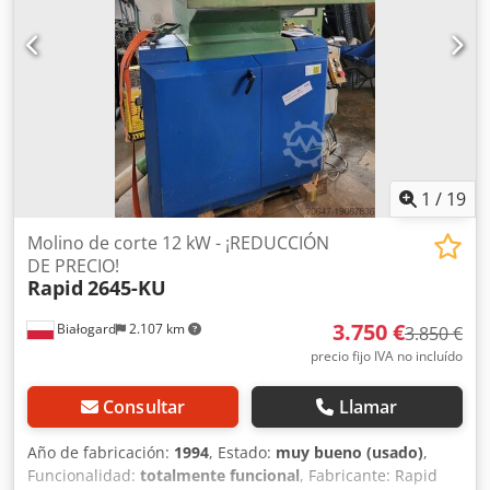
1
/
19
Molino de corte 12 kW - ¡REDUCCIÓN
DE PRECIO!
Rapid
2645-KU
3.750 €
Białogard
2.107 km
3.850 €
precio fijo IVA no incluído
Consultar
Llamar
Año de fabricación:
1994
, Estado:
muy bueno (usado)
,
Funcionalidad:
totalmente funcional
, Fabricante: Rapid