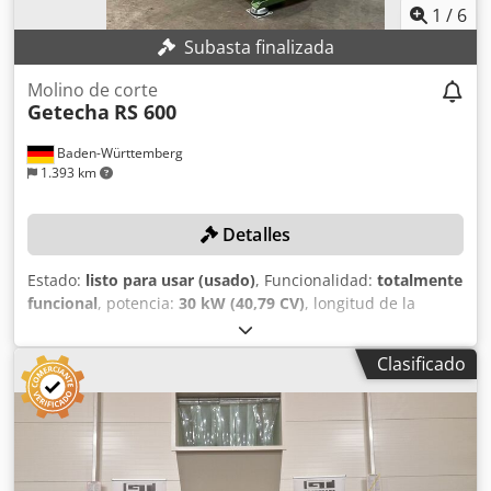
1
/
6
Subasta finalizada
Molino de corte
Getecha
RS 600
Baden-Württemberg
1.393 km
Detalles
Estado:
listo para usar (usado)
, Funcionalidad:
totalmente
funcional
, potencia:
30 kW (40,79 CV)
, longitud de la
abertura de llenado:
600 mm
, anchura de la abertura de
llenado:
500 mm
, diámetro del rotor:
400 mm
, ancho del
Clasificado
rotor:
600 mm
, Sin precio mínimo: ¡venta garantizada al
precio más alto! Crodpezdf Dnsfx Ahaef La máquina ha
sido completamente reacondicionada. Robusta trituradora
con un rendimiento excepcional. DETALLES TÉCNICOS
Número de cuchillas del rotor: 5 Número de cuchillas del
estator: 2 Ancho del rotor: 600 mm Diámetro del rotor: 400