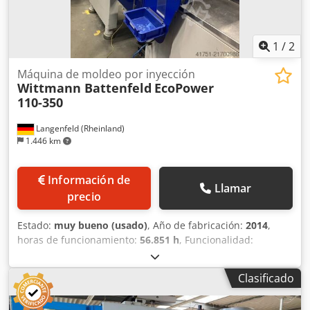
1
/
2
Máquina de moldeo por inyección
Wittmann Battenfeld
EcoPower
110-350
Langenfeld (Rheinland)
1.446 km
Información de
Llamar
precio
Estado:
muy bueno (usado)
, Año de fabricación:
2014
,
horas de funcionamiento:
56.851 h
, Funcionalidad:
totalmente funcional
, fuerza de sujeción:
1.100 kN
,
diámetro del tornillo:
25 mm
, volumen de desplazamiento:
Clasificado
86 cm³
, presión de inyección:
3.000 bar
, altura del molde
(mín.):
200 mm
, golpe de apertura:
450 mm
, peso total: