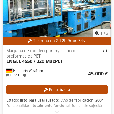
1
/
3
Termina en
2
d
2
h
9
min
32
s
Máquina de moldeo por inyección de
preformas de PET
ENGEL
4550 / 320 MacPET
Nordrhein-Westfalen
45.000 €
1.454 km
En subasta
Estado:
listo para usar (usado)
, Año de fabricación:
2004
,
Funcionalidad:
totalmente funcional
, fuerza de sujeción:
3.188 kN
, peso de inyección:
6.935 g
, diámetro del