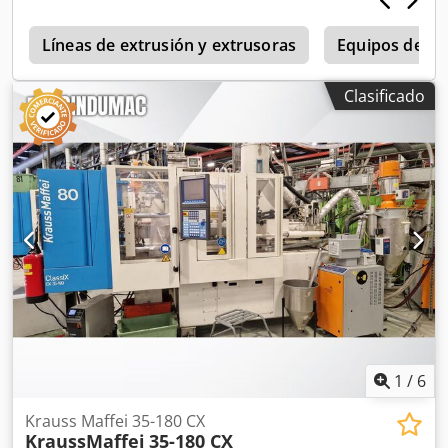
mm. La máquina está equipada con un robusto sistema de
seguridad que garantiza la seguridad operativa. Si busca
obtener una capacidad de moldeo por inyección de alta
Líneas de extrusión y extrusoras
Equipos de cal
calidad, considere la máquina Battenfeld CM 40 que
tenemos a la venta. Póngase en contacto con nosotros para
Clasificado
obtener más detalles. - Presión del sistema hidráulico: 247
/ 210 bar- Presión del sistema neumático: 6 bar- Tensión
nominal: 400 V (3~N)- Tensión de control: 24 V CC-
Frecuencia: 50 Hz- Corriente nominal (1.ª alimentación / 2.ª
alimentación): 78 A / 73 A- Intensidad máxima del fusible
gl-gG (1.ª / 2.ª alimentación): 80 A / 80 A- Intensidad
nominal de cortocircuito (SCCR): 10 kA- Altura de trabajo:
1000 mm- Altura total: 3040 mm- Dimensiones de la base
de la máquina: 1300 mm x 1060 mm- Anchura total
(incluido el recorrido de la puerta de seguridad): 1973 mm-
Sistema de seguridad: barrera de cortina de luz SICK
C4000- Dimensiones de sujeción del molde: CM400, EBH-
100, anchura: 100 Dodeztdwwspfx Afnswa
1
/
6
Krauss Maffei 35-180 CX
KraussMaffei
35-180 CX