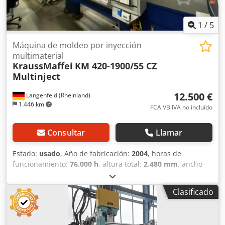
12x Dimensiones de la máquina (LxAnxAl): 6,83 m x 2,33 m
x 2,48 m Peso total: 23090 kg
1
/
5
Máquina de moldeo por inyección
multimaterial
KraussMaffei
KM 420-1900/55 CZ
Multinject
12.500 €
Langenfeld (Rheinland)
1.446 km
FCA VB IVA no incluído
Consultar
Llamar
Estado:
usado
, Año de fabricación:
2004
, horas de
funcionamiento:
76.000 h
, altura total:
2.480 mm
, ancho
total:
2.330 mm
, longitud total:
9.830 mm
, diámetro del
tornillo:
70 mm
, fuerza de sujeción:
4.200 kN
, volumen de
Clasificado
desplazamiento:
1.047 cm³
, Fuerza de cierre: 4200 kN
Dwjdpszgt Npsfx Afnja Distancia entre columnas h x v: 800
x 800 mm Tamaño de platina h x v: 1270 x 1200 mm Altura