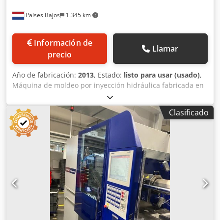
Países Bajos
1.345 km
Información de
Llamar
precio
Año de fabricación:
2013
, Estado:
listo para usar (usado)
,
Máquina de moldeo por inyección hidráulica fabricada en
2013. Esta Krauss Maffei 35-180 CX cuenta con un tamaño
de plastificación de 180 y un diámetro de husillo de 28
Clasificado
mm. Con 2 unidades disponibles, esta máquina ofrece un
rendimiento fiable para sus necesidades de producción. Si
busca capacidades de procesamiento de plástico de alta
calidad, considere la máquina Krauss Maffei 35-180 CX
que tenemos a la venta. Póngase en contacto con nosotros
para obtener más detalles. • Ejes: no aplicable • 2
unidades disponibles (80 y 81) (la 82 está vendida) •
Tamaño de plastificación 180 • Disposición de plastificación
H • Diámetro del tornillo: 28 mm • Radio de la boquilla: 10
mm • Diámetro interior de la boquilla: 4 mm Dwedpfx Afjzr
H Snjnja