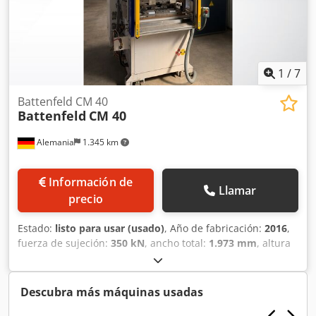
1
/
7
Battenfeld CM 40
Battenfeld
CM 40
Alemania
1.345 km
Información de
Llamar
precio
Estado:
listo para usar (usado)
, Año de fabricación:
2016
,
fuerza de sujeción:
350 kN
, ancho total:
1.973 mm
, altura
total:
3.040 mm
, peso total:
5.200 kg
, longitud del
producto (máx.):
1.300 mm
, Máquina de moldeo por
inyección vertical fabricada en 2016. Esta Battenfeld CM 40
Descubra más máquinas usadas
tiene un peso de 5200 kg y una altura de trabajo de 1000