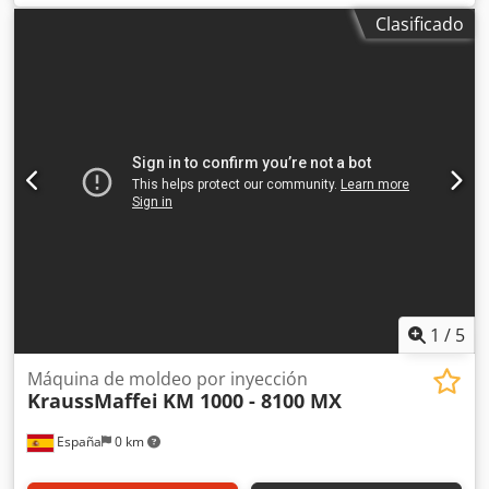
transportador de tornillo:
130 mm
, capacidad de
Clasificado
producción:
17.000 unidad/h
, DETALLES TÉCNICOS Fuerza
de cierre: 320 t Peso de inyección: 6935 g Diámetro del
tornillo: 130 mm Rendimiento: 17 000 preformas/h
DETALLES DE LA MÁQUINA Dimensiones: 72 cavidades, 4
etapas EQUIPAMIENTO Dodezmxdlspfx Afnewa Sistema de
extracción de piezas Cinta transportadora, capacidad de
1825 unidades/hora Robot TPS TRT-M4-72-E Se puede
seleccionar una de las dos opciones para el molde: Opción
1: Molde MHT de 72 cavidades para preformas de 30,8 g,
tipo PCO 1810 o 1881 (tipo "shorty", cuello de 28 mm,
botellas de 1,5 litros) Opción 2: 72 juegos de núcleos para
preformas de 27,8 g, tipo PCO 1810 o 1881 (tipo "shorty",
cuello de 28 mm, botellas de 1,0 litro) Nota: Además de la
máquina, solo se necesita un secador y un sistema de
1
/
5
enfriamiento para iniciar la producción.
Máquina de moldeo por inyección
KraussMaffei
KM 1000 - 8100 MX
España
0 km