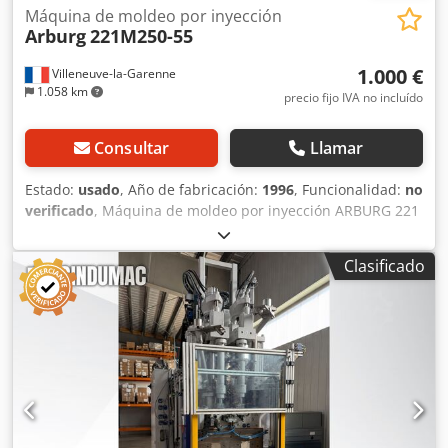
Máquina de moldeo por inyección
Arburg
221M250-55
1.000 €
Villeneuve-la-Garenne
1.058 km
precio fijo IVA no incluído
Consultar
Llamar
Estado:
usado
, Año de fabricación:
1996
, Funcionalidad:
no
verificado
, Máquina de moldeo por inyección ARBURG 221
M 250-55. Fuerza de cierre de 250 kN. Año de fabricación:
1996. Se entrega completa con sus dos armarios de control
Clasificado
(sin pantalla). Se vende en el estado en que se encuentra y
está disponible para entrega inmediata, salvo que se
venda antes. Puede visitarse e inspeccionarse en nuestro
almacén; estamos abiertos de 9:00 a 16:30 todos los días,
de lunes a viernes. Dirección: 11/14 Avenue Marcelin
Berthelot, 92390 Villeneuve-la-Garenne, Francia. Precio:
1000 €, con la condición de que la máquina se cargue en
su propio camión. Dsdpfoztgpcex Afnjwa No dude en
llamarnos si desea obtener más información.