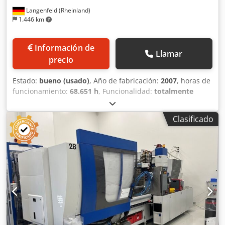
giratoria Máquina con batería de agua Elementos de
Langenfeld (Rheinland)
nivelación Interfaz BDE
1.446 km
Información de
Llamar
precio
Estado:
bueno (usado)
, Año de fabricación:
2007
, horas de
funcionamiento:
68.651 h
, Funcionalidad:
totalmente
funcional
, fuerza de sujeción:
1.200 kN
, diámetro del
tornillo:
35 mm
, volumen de desplazamiento:
154 cm³
,
Clasificado
Equipamiento:
documentación / manual
, ENGEL Victory
330-120 Tech N.º de almacén: 503558 Fabricante: ENGEL
Modelo: Victory 330-120 Tech Control: CC100 Año de
fabricación: 2007 Horas de funcionamiento: 68,651 h Datos
técnicos - lado de cierre Fuerza de cierre: 1,200 kN
Dimensiones de placa (ancho x alto): 740 x 680 mm Altura
mínima de instalación: 300 mm Distancia máxima entre
placas: 800 mm Recorrido de apertura: 500 mm Carrera
del expulsor: 130 mm Fuerza del expulsor: 40 kN Centrado
del plato móvil: Ø 125 mm Centrado del plato fijo: Ø 125