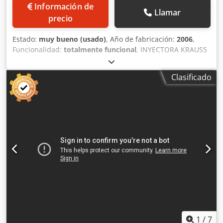
Información de
Llamar
precio
Estado:
muy bueno (usado)
, Año de fabricación:
2006
,
Funcionalidad:
totalmente funcional
, INYECTORA KRAUSS
MAFFEI 1000 Marca Krauss Maffei Modelo KM 1000 - 8100
MX Fuerza de cierre 1000 t Capacidad de plastificación 144
Clasificado
g/s Capacidad de inyección 5453 cm3 Diámetro husillo 115
mm Columnas horizontal 1400 mm Columnas vertical 1150
mm Ancho plato 1960 mm Alto plato 1710 mm Espesor
mínimo/máximo 500/1200 mm Dwodpfxozg Uzyo Afnea
Año 2006
1
/
7