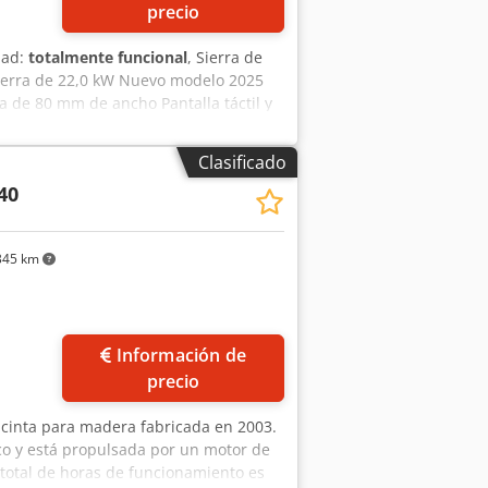
precio
dad:
totalmente funcional
, Sierra de
sierra de 22,0 kW Nuevo modelo 2025
a de 80 mm de ancho Pantalla táctil y
mayor velocidad de corte Convertidor
a lamas a partir de 2 mm * Máquina
Clasificado
40
345 km
Información de
precio
e cinta para madera fabricada en 2003.
o y está propulsada por un motor de
 total de horas de funcionamiento es