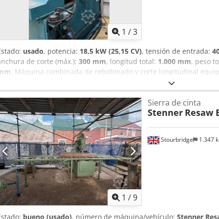
1
/
3
Estado:
usado
, potencia:
18,5 kW (25,15 CV)
, tensión de entrada:
4
anchura de corte (máx.):
300 mm
, longitud total:
1.000 mm
, peso to
mm
, Máquina combinada de rebobinado y corte longitudinal equi
hidráulico. Codpfx Aiszh Dz Ee Deha Opcional: sistema de autocentr
mm. Ancho de la hoja de sierra: 100 mm. Velocidad variable de 10 
Sierra de cinta
Stenner
Resaw 
Stourbridge
1.347 
1
/
9
Estado:
bueno (usado)
, número de máquina/vehículo:
Stenner Res