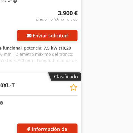
.362 km
3.900 €
precio fijo IVA no incluído
Enviar solicitud
 funcional
, potencia:
7,5 kW (10,20
800 mm - Diámetro máximo del tronco:
corte: 5.790 mm - Longitud mínima de
m - Profundidad máxima de corte: 220
: 7,5 kW (10 CV) - Ajuste manual de la
Clasificado
- Velocidad de la hoja de sierra: 15 m/s
00XL-T
x. 380 kg MÁQUINA NUEVA
Información de