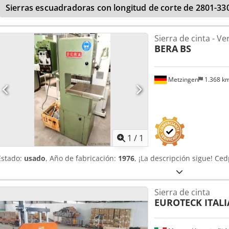
Sierras escuadradoras con longitud de corte de 2801-3
0 a 56 grados Chedpoznliqsfx Ai Dja Longitud de la cinta de sierra
extracción de polvo, con un diámetro de 100 mm cada una Peso: 
Sierra de cinta - Ver
BERA
BS
Metzingen
1.368 k
Pedir m
1
/
1
Estado:
usado
, Año de fabricación:
1976
, ¡La descripción sigue! C
Sierra de cinta
EUROTECK ITALI