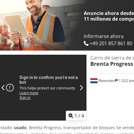
Anuncie ahora desde 
11 millones de comp
Informarse ahora
+49 201 857 861 80
Carro de sierra de 
Brenta
Progress
Rietmolen
1.522 k
1
/
4
Estado:
usado
, Brenta Progress, transportador de bloques Se vend
Progress con 3 unidades de sujeción, volteador de troncos y siste