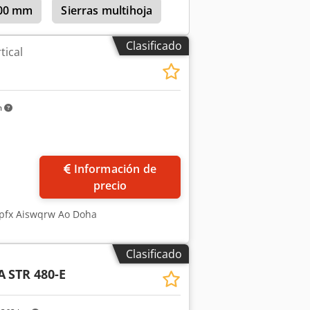
300 mm
Sierras multihoja
: 3.454 mm 2 conexiones para la
aproximadamente 170 kg
Clasificado
tical
m
ás fotos
Información de
precio
edpfx Aiswqrw Ao Doha
Clasificado
A
STR 480-E