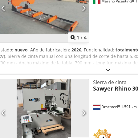
Marano Vicentino
1
1
/
4
Estado:
nuevo
, Año de fabricación:
2026
, Funcionalidad:
totalmente
CV)
, Sierra de cinta manual con una longitud de corte de hasta 5.
790 mm - Ancho máximo de la tabla: 790 mm - Longitud máxima de 
corte: 900 mm - Carrera de la hoja de sierra (mín./máx.): 20/540 m
mm - Diámetro/ancho de las ruedas: 480/30 mm - Potencia del motor
Sierra de cinta
altura del cabezal de la sierra - Hoja de sierra: 3.960 x 34 x 0,9 mm 
Sawyer Rhino
3
- Longitud total: 6.000 mm Chodpfxoznd R Te Ai Doa - Peso: apro
Drachten
1.591 km