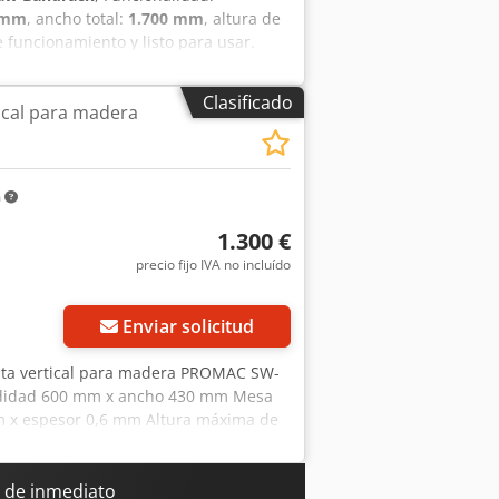
 mm
, ancho total:
1.700 mm
, altura de
 funcionamiento y listo para usar.
Ai Dsha No dude en ponerse en
certar una visita para verla. Se puede
Clasificado
tical para madera
m
1.300 €
precio fijo IVA no incluído
Enviar solicitud
inta vertical para madera PROMAC SW-
ndidad 600 mm x ancho 430 mm Mesa
mm x espesor 0,6 mm Altura máxima de
ices: Ø 430 mm Voltaje: 380 V Motor:
aprox. 150 kg Año de fabricación:
repuesto
a de inmediato