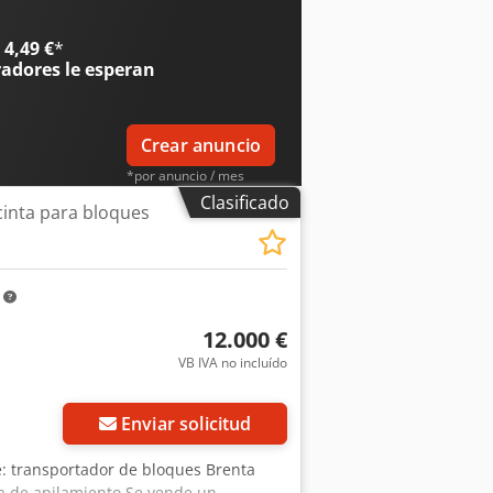
4,49 €
*
radores
le esperan
Crear anuncio
*por anuncio / mes
Clasificado
cinta para bloques
m
12.000 €
VB IVA no incluído
Enviar solicitud
e: transportador de bloques Brenta
ma de apilamiento Se vende un