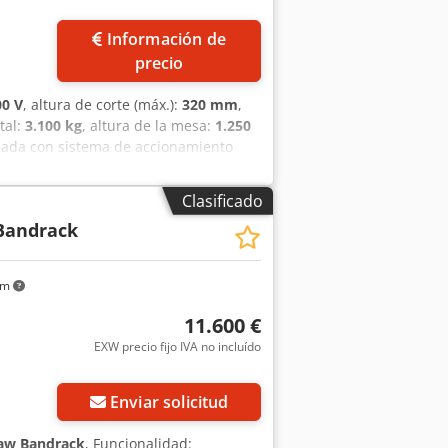
Información de
precio
00 V
, altura de corte (máx.):
320 mm
,
tal:
3.100 kg
, altura de la mesa:
1.250
pada con sistema de accionamiento
ado. Diámetro de los rodillos: 915
a 60 m/min.
Clasificado
Bandrack
km
11.600 €
EXW precio fijo IVA no incluído
Enviar solicitud
aw Bandrack
, Funcionalidad: