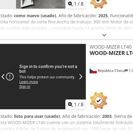
1
/
8
Estado:
como nuevo (usado)
, Año de fabricación:
2025
, Funcionali
cinta horizontal de corte fino Ancho de trabajo: 300 mm Motor de 
con ruedas más grandes – inclinable hasta 12 grados Cinta de sierr
PLC de Schneider Cjdjzlqvqepfx Ai Doha Ruedas más grandes para 
de frecuencia en las ruedas para velocidad de corte ajustable Par
WOOD-MIZER LT40
como nueva *
WOOD-MIZER
LT
República Checa
1.
1
/
8
Estado:
listo para usar (usado)
, Año de fabricación:
2003
, Sierra d
Esta WOOD-MIZER LT40 cuenta con un sistema totalmente hidráulic
gasolina Kohler de 3 años de antigüedad con 1100 horas de uso. El