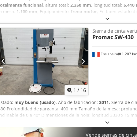
totalmente funcional
, altura total:
2.350 mm
, longitud total:
5.410
la mesa:
1.100 mm
, Equipamiento:
freno motor
, En buen estado de
Máquina robusta y fiable, ideal para aserraderos. Csdpfezrpausx 
contacto con nosotros si necesita información adicional o desea con
Sierra de cinta ver
ver en funcionamiento.
Promac
SW-430
Ensisheim
1.207 k
1
/
16
Estado:
muy bueno (usado)
, Año de fabricación:
2011
, Sierra de c
430 Profundidad de garganta: 400 mm Tamaño de la mesa: profu
inclinable de 0 a 40° Dimensiones de la hoja: longitud 3330 x 15 
corte: 200 mm Codpfx Aiszm Sqxs Djha Diámetro de las ruedas motr
1,5 kW Ancho: 800 mm Profundidad: 900 mm Altura: 1900 mm Peso: 
2011 (máquina en muy buen estado) Se suministra con 2 hojas de 
Vende sierras de cint