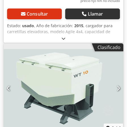
productos antes de la confirmación del pedido.
precio fijo IVA no incluído
Consultar
Llamar
Estado:
usado
, Año de fabricación:
2015
, cargador para
carretillas elevadoras, modelo Agile 4x4, capacidad de
carga: 2 toneladas. Dodpfx Aozmgtbemlock
Clasificado