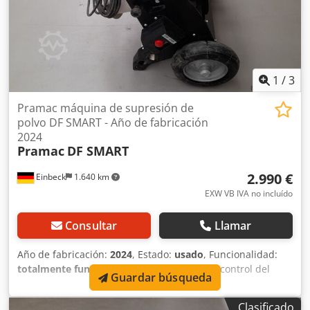
1
/
3
Pramac máquina de supresión de
polvo DF SMART - Año de fabricación
2024
Pramac
DF SMART
2.990 €
Einbeck
1.640 km
EXW VB IVA no incluído
Consultar
Llamar
Año de fabricación:
2024
, Estado:
usado
, Funcionalidad:
totalmente funcional
, Pramac Máquina de control del
Guardar búsqueda
polvo DF SMART — Año de fabricación 2024 Usada,
procedente de la flota de alquiler profesional de Kurt
Clasificado