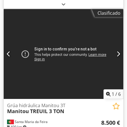
ESTRENAR . RENDIMIENTO: 100T/H Precio al 30 de julio
Dcedpfxjwr El Aj Amlok
Clasificado
1
/
6
Grúa hidráulica Manitou 3T
Manitou
TREUIL 3 TON
8.500 €
Santa Maria da Feira
409 km