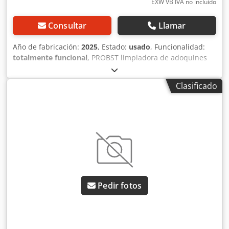
EXW VB IVA no incluído
Consultar
Llamar
Año de fabricación:
2025
, Estado:
usado
, Funcionalidad:
totalmente funcional
, PROBST limpiadora de adoquines
EASYCLEAN EC-60 — Año de fabricación 2025 Usada,
procedente del parque de alquiler profesional de Kurt
Clasificado
König Baumaschinen GmbH, Einbeck. Estado y notas: -
Estado: Usada en alquiler, mantenida regularmente -
Funcionalidad: Totalmente operativa - Próximamente se
añadirán imágenes del producto; si está interesado, no
dude en solicitarnos fotos actuales - Inspección posible en
37574 Einbeck previa cita Dodpfxey A E N Ao Amlsck Precio:
3.300 EUR más IVA | EXW Einbeck | Entrega bajo consulta
Pedir fotos