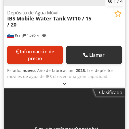
1
/
4
Depósito de Agua Móvil
IBS
Mobile Water Tank WT10 / 15
/ 20
Kranj
1.596 km
Información de
Llamar
precio
Estado:
nuevo
, Año de fabricación:
2025
, Los depósitos
móviles de agua de IBS ofrecen una gran capacidad
adicional de agua, lo cual es especialmente importante en
obras de construcción y en lugares de difícil acceso o que
Clasificado
no cuentan con su propia fuente de agua. Los depósitos
están diseñados para ser izados e instalados rápidamente
en un camión mediante un sistema de enganche y
elevación, transportados a la fuente de agua más cercana,
llenados rápidamente, devueltos a la obra y descargados
con facilidad. Cada depósito está equipado con una