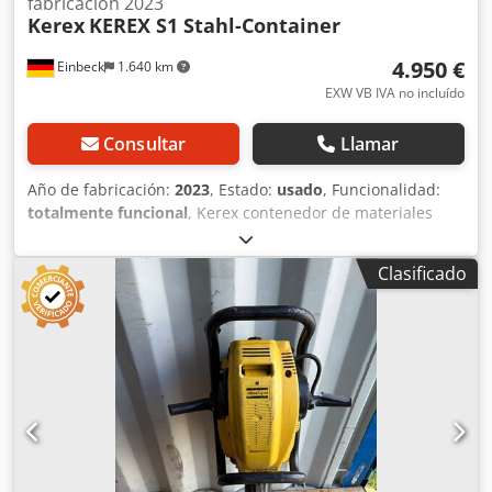
fabricación 2023
Kerex
KEREX S1 Stahl-Container
4.950 €
Einbeck
1.640 km
EXW VB IVA no incluído
Consultar
Llamar
Año de fabricación:
2023
, Estado:
usado
, Funcionalidad:
totalmente funcional
, Kerex contenedor de materiales
KEREX S1 Contenedor de acero KEREX S1 — Año de
fabricación 2023 Usado de la flota profesional de alquiler
Clasificado
de Kurt König Baumaschinen GmbH, Einbeck. Estado y
observaciones: - Estado: Usado de alquiler, mantenido
regularmente - Funcionamiento: Totalmente operativo
Dsdjy A E H Iepfx Amlock - Imágenes del producto
próximamente — si está interesado, contáctenos para
fotos actualizadas - Inspección posible en 37574 Einbeck
previa cita Precio 4.950 EUR más IVA | EXW Einbeck |
Entrega bajo consulta