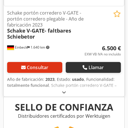
Schake portón corredero V-GATE -
portón corredero plegable - Año de
fabricación 2023
Schake
V-GATE- faltbares
Schiebetor
6.500 €
Einbeck
1.640 km
EXW VB IVA no incluído
Consultar
Llamar
Año de fabricación:
2023
, Estado:
usado
, Funcionalidad:
totalmente funcional
, Schake portón corredero V-GATE –
portón corredero plegable V-GATE — Año de fabricación
2023 Dodpfx Asy A E E Dsmleck Usado, proveniente de la
flota profesional de alquiler de Kurt König Baumaschinen
SELLO DE CONFIANZA
GmbH, Einbeck. Estado & Observaciones: - Estado: Usado
de alquiler, mantenido regularmente - Funcionamiento:
Distribuidores certificados por Werktuigen
Totalmente funcional - Imágenes del producto
próximamente — contáctenos para fotos actuales si está