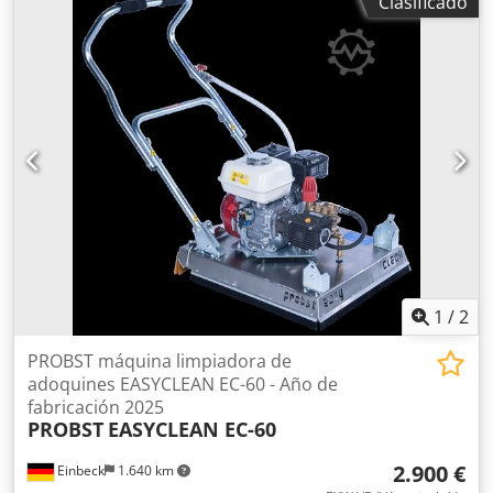
Clasificado
Kurt König Baumaschinen GmbH, Einbeck. Estado y notas:
- Estado: Usado de alquiler, mantenido regularmente -
Funcionamiento: Totalmente operativo Dodpfx Asy A
Hacsmleck - Imágenes del producto próximamente — si
está interesado, contáctenos para fotos actuales -
Inspección posible en 37574 Einbeck previa cita Precio:
1.900 EUR más IVA | EXW Einbeck | Entrega bajo consulta
1
/
2
PROBST máquina limpiadora de
adoquines EASYCLEAN EC-60 - Año de
fabricación 2025
PROBST
EASYCLEAN EC-60
2.900 €
Einbeck
1.640 km