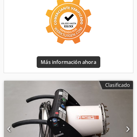
interesado - Inspección posible en 37574 Einbeck previa
cita Precio: 8.500 EUR más IVA | EXW Einbeck | Entrega
bajo consulta
Más información ahora
Clasificado