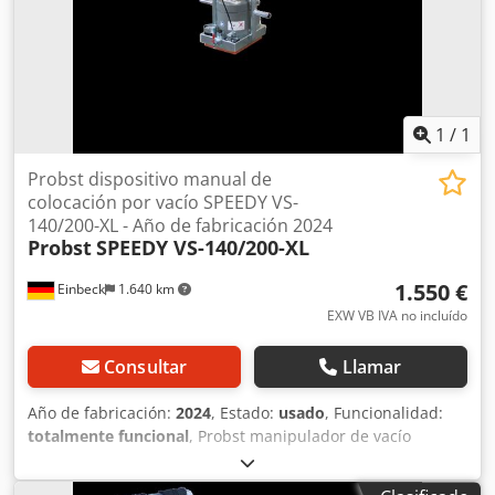
1
/
1
Probst dispositivo manual de
colocación por vacío SPEEDY VS-
140/200-XL - Año de fabricación 2024
Probst
SPEEDY VS-140/200-XL
1.550 €
Einbeck
1.640 km
EXW VB IVA no incluído
Consultar
Llamar
Año de fabricación:
2024
, Estado:
usado
, Funcionalidad:
totalmente funcional
, Probst manipulador de vacío
manual SPEEDY VS-140/200-XL — Año de fabricación 2024
Usado, procedente del parque de alquiler profesional de