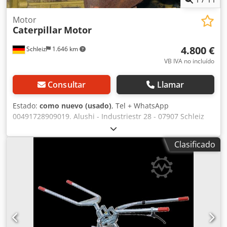
Motor
Caterpillar
Motor
4.800 €
Schleiz
1.646 km
VB IVA no incluído
Consultar
Llamar
Estado:
como nuevo (usado)
, Tel + WhatsApp
00491728909019. Alushi - Industriestr 28 - 07907 Schleiz
Dcjdsy D Aicopfx Amljk
Clasificado