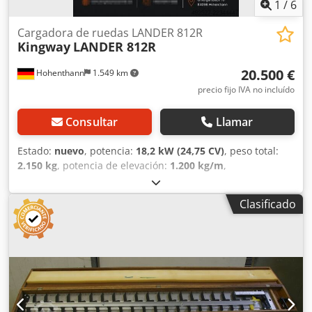
1
/
6
Cargadora de ruedas LANDER 812R
Kingway
LANDER 812R
20.500 €
Hohenthann
1.549 km
precio fijo IVA no incluído
Consultar
Llamar
Estado:
nuevo
, potencia:
18,2 kW (24,75 CV)
, peso total:
2.150 kg
, potencia de elevación:
1.200 kg/m
,
Equipamiento:
horquillas para palés
, Este anuncio tiene
únicamente fines informativos y no constituye una oferta
Clasificado
en sentido legal. KINGWAY LANDER 812R – Cargador
frontal profesional | Capacidad de elevación de 1.200 kg |
Motor Kubota El moderno KINGWAY LANDER 812R es un
cargador frontal compacto y potente, diseñado para un
uso profesional en la agricultura, la construcción, la
jardinería y el paisajismo, así como en granjas de caballos
y en empresas municipales. Equipado con el probado
motor diésel Kubota D1105, transmisión hidrostática y