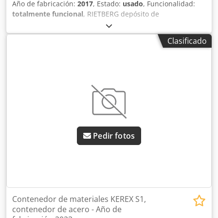
Año de fabricación:
2017
, Estado:
usado
, Funcionalidad:
totalmente funcional
, RIETBERG depósito de
almacenamiento KC 995 D III — año de fabricación 2017
Usado, procedente del parque de alquiler profesional de
Clasificado
Kurt König Baumaschinen GmbH, Einbeck. Dcodpsy A E
Tzjfx Amljk Estado y observaciones: - Estado: Usado de
alquiler, mantenido regularmente - Funcionalidad:
Totalmente funcional - Imágenes del producto
próximamente — si está interesado, contáctenos para
fotos actuales - Inspección posible en 37574 Einbeck previa
cita Precio 2.200 EUR más IVA | EXW Einbeck | Entrega
bajo consulta
Pedir fotos
Contenedor de materiales KEREX S1,
contenedor de acero - Año de