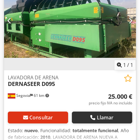
1
/
1
LAVADORA DE ARENA
DERNASEER
D095
25.000 €
Segovia
61 km
precio fijo IVA no incluído
Consultar
Llamar
Estado:
nuevo
, Funcionalidad:
totalmente funcional
, Año
de fabricación:
2010
, LAVADORA DE ARENA NUEVA A