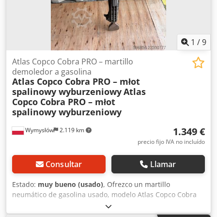
1
/
9
Atlas Copco Cobra PRO – martillo
demoledor a gasolina
Atlas Copco Cobra PRO – młot
spalinowy wyburzeniowy
Atlas
Copco Cobra PRO – młot
spalinowy wyburzeniowy
1.349 €
Wymysłów
2.119 km
precio fijo IVA no incluído
Consultar
Llamar
Estado:
muy bueno (usado)
, Ofrezco un martillo
neumático de gasolina usado, modelo Atlas Copco Cobra
PRO. El equipo es del año 2014 y fue fabricado en Suecia.
El modelo Cobra PRO es un martillo neumático profesional