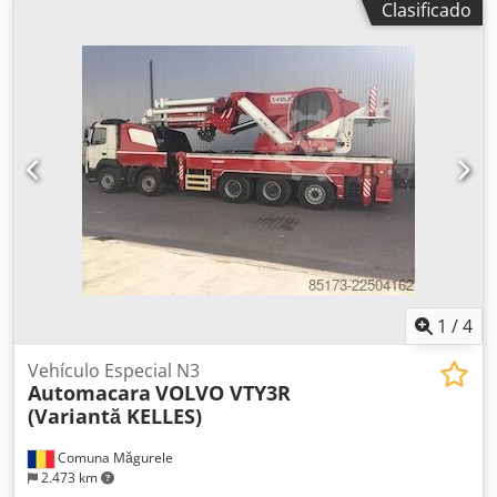
Clasificado
diseñado para trabajos de construcción, carreteras y
demolición; no requiere alimentación eléctrica ni un
compresor, lo que lo hace ideal para trabajar en
exteriores. El estado visual es el que se muestra en las
fotos: presenta los signos normales de uso, con arañazos y
roces. Viene equipado con un cincel de trabajo. Datos:
Fabricante: Atlas Copco Modelo: Cobra PRO
Dcodpfxjzkwdls Amlok Año de fabricación: 2014 País de
fabricación: Suecia Motor: motor de gasolina de 2 tiempos
Aplicación: demolición de hormigón y asfalto, trabajos en
carreteras y excavaciones Diseño móvil: no requiere un
compresor ni alimentación de red.
1
/
4
Vehículo Especial N3
Automacara
VOLVO VTY3R
(Variantă KELLES)
Comuna Măgurele
2.473 km