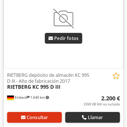
producto son ejemplos y muestran la máquina en estado
nuevo — el estado real varía según el tiempo de uso -
Inspección en 37574 Einbeck previa cita Precio 4.900 EUR
más IVA | EXW Einbeck | Entrega bajo consulta
Pedir fotos
RIETBERG depósito de almacén KC 995
D III - Año de fabricación 2017
RIETBERG
KC 995 D III
2.200 €
Einbeck
1.640 km
EXW VB IVA no incluído
Consultar
Llamar