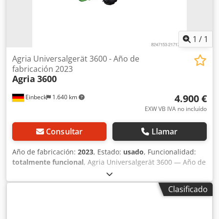
1
/
1
Agria Universalgerät 3600 - Año de
fabricación 2023
Agria
3600
4.900 €
Einbeck
1.640 km
EXW VB IVA no incluído
Consultar
Llamar
Año de fabricación:
2023
, Estado:
usado
, Funcionalidad:
totalmente funcional
, Agria Universalgerät 3600 — Año de
fabricación 2023 Usado, proveniente del parque de
alquiler profesional de Kurt König Baumaschinen GmbH,
Clasificado
Einbeck. Estado e información: - Estado: Usado del
alquiler, mantenido regularmente Dcsdpfx Asy A E H
Usmlsk - Función: Totalmente operativo - Las imágenes del