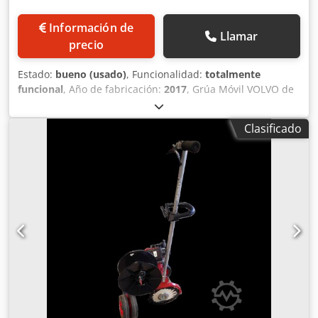
Información de
Llamar
precio
Estado:
bueno (usado)
, Funcionalidad:
totalmente
funcional
, Año de fabricación:
2017
, Grúa Móvil VOLVO de
5 Ejes (Euro VI) Grúa móvil profesional sobre chasis Volvo (5
ejes), año de fabricación 2017, en excelente estado de
Clasificado
funcionamiento. El vehículo está homologado en Rumanía
como vehículo especial y está preparado para su uso
inmediato en proyectos industriales o de construcción.
Detalles de Identificación y Documentación Marca: VOLVO
Tipo: VTY3R (Variante KELLES) Año de fabricación: 2017
Número de identificación (Número de chasis):
YV2XTY0K3HA810658 Número de registro nacional:
S51B181111KA7R6 Color: Blanco - Rojo Fecha de emisión
del certificado de matriculación: Especificaciones del Motor
y la Transmisión Código del motor: D13K460V EU VI
Cilindrada: 12.777 cm³ Potencia: 345 kW
(aproximadamente 470 CV) a 1800 rpm Norma de
emisiones: Euro VI Combustible: Diésel Tracción: Trasera