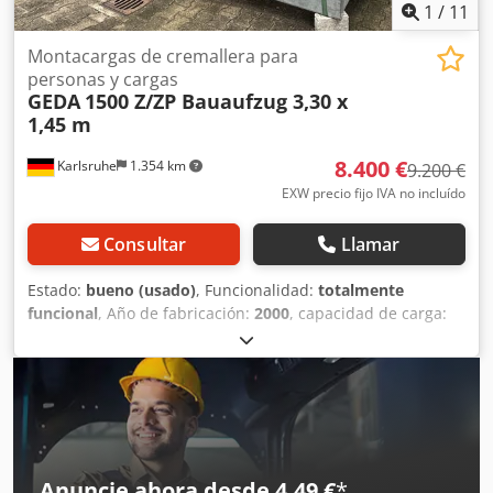
1
/
11
Montacargas de cremallera para
personas y cargas
GEDA
1500 Z/ZP Bauaufzug 3,30 x
1,45 m
8.400 €
Karlsruhe
1.354 km
9.200 €
EXW precio fijo IVA no incluído
Consultar
Llamar
Estado:
bueno (usado)
, Funcionalidad:
totalmente
funcional
, Año de fabricación:
2000
, capacidad de carga:
1.500 kg
, longitud de la plataforma:
3.300 mm
, anchura de
la plataforma:
1.450 mm
, Elevador de construcción GEDA
en buen estado de conservación, procedente de su primer
propietario: – Elevador de construcción de cremallera
GEDA 1500 Z/ZP – Plataforma tipo B con dimensiones de
3,30 x 1,45 m Dedeyfxdkepfx Amlsck – 1 puerta de carga, 1
trampilla de descarga – Para un máximo de 7 personas y
Anuncie ahora desde 4,49 €
*