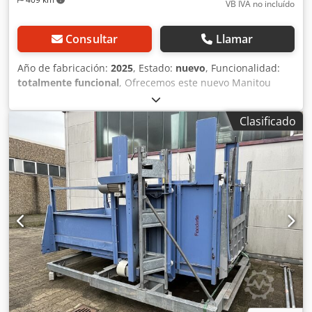
VB IVA no incluído
Consultar
Llamar
Año de fabricación:
2025
, Estado:
nuevo
, Funcionalidad:
totalmente funcional
, Ofrecemos este nuevo Manitou
TREUIL 3 TON, cabrestante hidráulico Manitou de 3
toneladas, año de fabricación 2025. Modelo: TREUIL 3 TON
Clasificado
Número de serie: 885236 Año de fabricación: 2025 Peso en
vacío: kg Centro de gravedad: 532 mm Capacidad nominal:
3000 kg Dcodpfxezhaa Ro Amlsk Presión de
funcionamiento: 210 bar Si tiene alguna duda o necesita
más información, no dude en enviarnos un mensaje o
llamarnos.