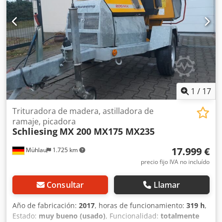
posible en 37574 Einbeck previa cita Dcedpfx Ajy A
Hbasmlek Precio 1.370 EUR más IVA | EXW Einbeck |
Entrega bajo solicitud
1
/
17
Trituradora de madera, astilladora de
ramaje, picadora
Schliesing
MX 200 MX175 MX235
17.999 €
Mühlau
1.725 km
precio fijo IVA no incluído
Consultar
Llamar
Año de fabricación:
2017
, horas de funcionamiento:
319 h
,
Estado:
muy bueno (usado)
, Funcionalidad:
totalmente