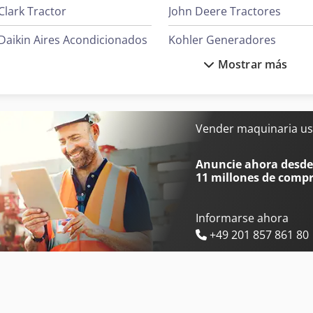
Clark Tractor
John Deere Tractores
Daikin Aires Acondicionados
Kohler Generadores
Mostrar más
Ge Ultrasonido
Liebherr Grúas
Hp Impresoras
Linde Tractor
Hydrovane Compresores
Mafi Tractor
Vender maquinaria us
Hyundai Generadores
Metso Bombas
Anuncie ahora desde 
11 millones de comp
Informarse ahora
+49 201 857 861 80