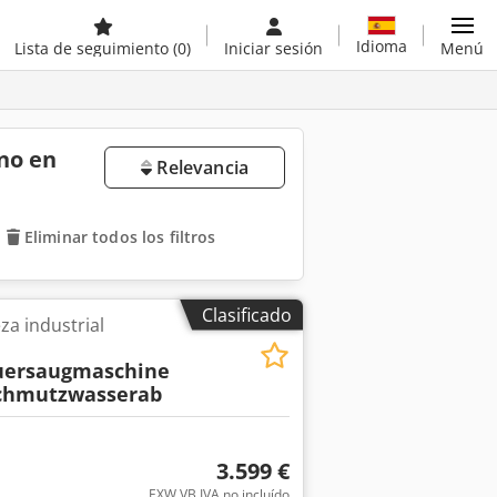
Idioma
Lista de seguimiento
(0)
Iniciar sesión
Menú
no en
Relevancia
Eliminar todos los filtros
Clasificado
za industrial
uersaugmaschine
Schmutzwasserab
3.599 €
EXW VB IVA no incluído