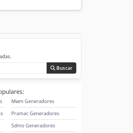
ro del eje D1: 80 mm Diámetro del eje
pfx Alwock Longitud: 2000 mm Anchura:
m Grosor de la pared del tubo: 35 mm
 mediante los bujes atornillados. Es
ared de 35 mm.
adas.
Buscar
opulares:
es
Mwm Generadores
as
Pramac Generadores
Sdmo Generadores