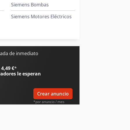
Siemens Bombas
Siemens Motores Eléctricos
Terberg Tractor
Toyota Tractor
ada de inmediato
4,49 €
*
radores
le esperan
Crear anuncio
*por anuncio / mes