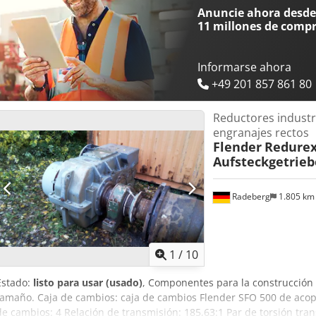
NPSH: 6,9 Eficiencia: 85,28% Temperatura máxima de funcionamient
Anuncie ahora desde 
¡¡Precio por unidad!!
11 millones de comp
Informarse ahora
+49 201 857 861 80
Reductores industr
engranajes rectos
Flender
Redurex
Aufsteckgetrieb
Radeberg
1.805 k
1
/
10
Estado:
listo para usar (usado)
, Componentes para la construcción
tamaño. Caja de cambios: caja de cambios Flender SFO 500 de aco
de cambios: 4 Relación de transmisión: 185,63:1 Par de torsión tra