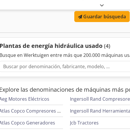
rotación n1 máx.: 1485 rpm Velocidad de rotación n2: 8 rpm Diámet
D2: 220 mm 3500 kg sin motor eléctrico Dimensiones: Djdsh Rrtne
Guardar búsqueda
800 mm Altura: 1000 mm Para el eje/tubo: Diámetro del eje: 560 m
Distancia entre apoyos: 10000 mm El eje puede acortarse a voluntad
posible soldar sin problemas al tubo, ya que tiene un grosor de p
Plantas de energía hidráulica usado
(4)
Busque en Werktuigen entre más que 200.000 máquinas us
Explore las denominaciones de máquinas más p
Aeg Motores Eléctricos
Ingersoll Rand Compresor
Atlas Copco Compresores De Tornillo
Ingersoll Rand Herramient
Atlas Copco Generadores
Jcb Tractores