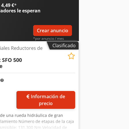
o: 140 °C Sensor de velocidad: Sí
4,49 €
*
radores
le esperan
Crear anuncio
*por anuncio / mes
Clasificado
iales Reductores de
 SFO 500
e
m
Información de
precio
 de una rueda hidráulica de gran
plamiento Número de etapas de la caja
nsmisible: 131.300 Nm Velocidad de