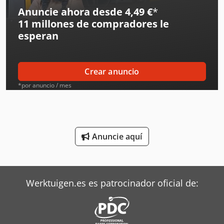
Jcb Tractores
Anuncie ahora desde 4,49 €
*
11 millones de compradores
le
John Deere Tractor
esperan
John Deere Tractores
Kubota Tractores
Crear anuncio
Kverneland Arado
*por anuncio / mes
Liebherr Grúas
Linde Tractor
Anuncie aquí
Mafi Tractor
Massey Ferguson Tractores
Werktuigen.es es patrocinador oficial de:
Siemens Motores Eléctricos
Steyr Tractores