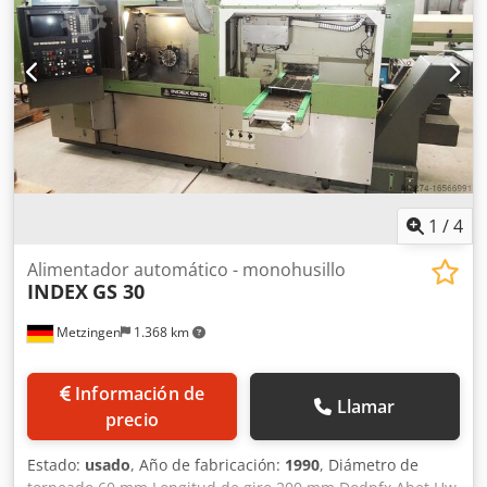
1
/
4
Alimentador automático - monohusillo
INDEX
GS 30
Metzingen
1.368 km
Información de
Llamar
precio
Estado:
usado
, Año de fabricación:
1990
, Diámetro de