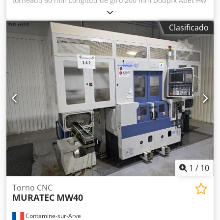
torneado 60 mm Longitud de giro 200 mm Dodpfx Abet Hw
Ats Heck Número de carros Potencia total necesaria 20 kW
Peso de la máquina aprox. toneladas Espacio necesario
Clasificado
aprox. m Taladro 30 mm, control INDEX C 200, velocidad
del husillo 7.500 rpm Mecanizado posterior, plato de 3
garras, herramientas accionadas, cargador de piezas WHU
80
1
/
10
Torno CNC
MURATEC
MW40
Contamine-sur-Arve