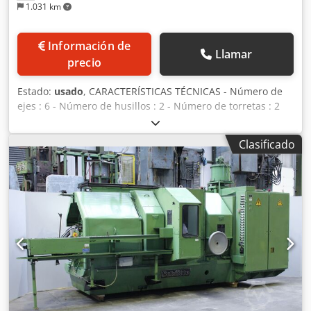
1.031 km
Información de
Llamar
precio
Estado:
usado
, CARACTERÍSTICAS TÉCNICAS - Número de
ejes : 6 - Número de husillos : 2 - Número de torretas : 2
HUSILLO PRINCIPAL - Extremo de husillo : A2-5 - Potencia
de husillo : 3.7 |kW] - Velocidad del husillo : 8000
Clasificado
[Rev./min] - Duración máxima en mandril : 110 [mm]
HUSILLO PRINCIPAL - Extremo de husillo : A2-5 - Potencia
de husillo : 3.7 |kW] - Velocidad del husillo : 8000
[Rev./min] - Duración máxima en mandril : 110 [mm]
Dcodsy Ntm Aepfx Ab Hok TORRETA 1 - Número de
posiciones : 10 - Carrera X/Z : 155/170 [mm] - Carrera Y :
+/-25 [mm] - Velocidad herramientas giratorias : 6000
[Rev./min] - Potencia herramientas giratorias : 1.4 |kW]
TORRETA 2 - Número de posiciones : 10 - Carrera X/Z :
155/170 [mm] - Carrera Y : +/-25 [mm] - Velocidad
herramientas giratorias : 6000 [Rev./min] - Potencia
herramientas giratorias : 1.4 |kW] ALIMENTACIÓN