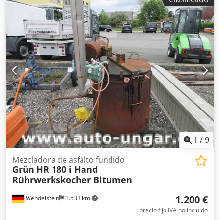
nivel de combustible). Panel de control con indicadores.
Mezcla de asfalto en el depósito. Carga y descarga por la
parte delantera. Más opciones: Pala + remolque Remolque
Sin remolque, sin pala.
1
/
9
Mezcladora de asfalto fundido
Grün
HR 180 i Hand
Rührwerkskocher Bitumen
1.200 €
Wendelstein
1.533 km
precio fijo IVA no incluído