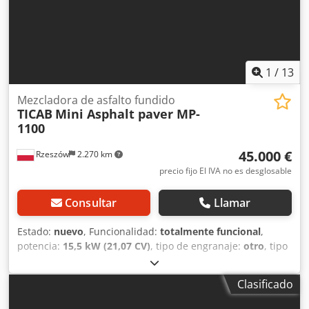
1
/
13
Mezcladora de asfalto fundido
TICAB
Mini Asphalt paver MP-
1100
45.000 €
Rzeszów
2.270 km
precio fijo El IVA no es desglosable
Consultar
Llamar
Estado:
nuevo
, Funcionalidad:
totalmente funcional
,
potencia:
15,5 kW (21,07 CV)
, tipo de engranaje:
otro
, tipo
de combustible:
gasolina
, color:
verde
, peso total:
4.000
kg
, Año de fabricación:
2026
, Equipamiento:
bajo nivel de
Clasificado
ruido, hidráulica, tracción a las cuatro ruedas
, TICAB MP-
1100: Máquina extendora de asfalto | Equipo profesional