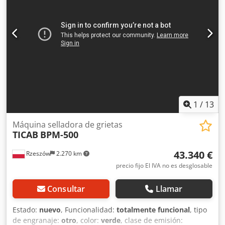
1
/
13
Máquina selladora de grietas
TICAB
BPM-500
43.340 €
Rzeszów
2.270 km
precio fijo El IVA no es desglosable
Consultar
Llamar
Estado:
nuevo
, Funcionalidad:
totalmente funcional
, tipo
de engranaje:
otro
, color:
verde
, clase de emisión: