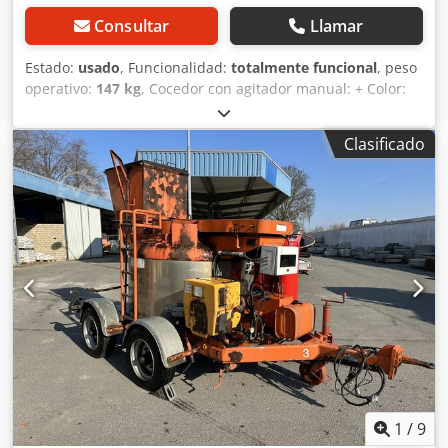
Consultar
Llamar
Estado:
usado
, Funcionalidad:
totalmente funcional
, peso
operativo:
147 kg
, Cocedor con agitador manual: + Color:
Verde + Modelo: HR 180i + Potencia del quemador: 50 kW
Crodpfx Aezgbknsmgof + Dimensiones: 152 cm x 115 cm x
Clasificado
135 cm (largo x ancho x alto) + Peso: 147 kg Reciba por
correo electrónico información sobre todos los vehículos
nuevos que se incorporen. ¡Suscríbase a nuestro boletín
informativo! Salvo error u omisión. Sujeto a disponibilidad.
1
/
9