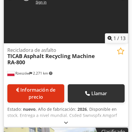
1
/
13
Recicladora de asfalto
TICAB
Asphalt Recycling Machine
RA-800
Rzeszów
2.271 km
Información de
Llamar
precio
Estado:
nuevo
, Año de fabricación:
2026
, Disponible en
stock. Entrega a nivel mundial. Csded Swnvspfx Amgorf
Motor diésel. Capacidad del tambor (0,8 m³). Depósito de
combustible para 50 litros (equipado con indicador de
Clasificado