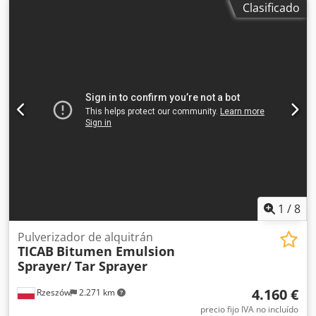
Clasificado
asfalto caliente durante su transporte desde la planta de
asfalto hasta el lugar de trabajo y en su proceso. Para el
aislamiento térmico se utiliza lana mineral aislante térmica
de alta calidad, que se instala alrededor del tanque de
trabajo. La unidad también tiene la función de reciclaje de
asfalto con un calentador infrarrojo ubicado en la parte
superior. El asfalto se calienta sobre una rejilla.
Codpfjvprxxjx Amgorf PRESUPUESTO: - Volumen - 0,4 m3 -
La capacidad es de 2 a 2,5 toneladas por 8 horas. -
Combustible propano - Consumo - 3-4 kg/h (dependiendo
de la temperatura exterior) - Control mecánico (sistema de
encendido por fuego abierto)
1
/
8
Pulverizador de alquitrán
TICAB
Bitumen Emulsion
Sprayer/ Tar Sprayer
4.160 €
Rzeszów
2.271 km
precio fijo IVA no incluído