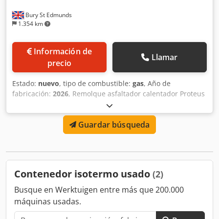
Bury St Edmunds
1.354 km
Información de
Llamar
precio
Estado:
nuevo
, tipo de combustible:
gas
, Año de
fabricación:
2026
, Remolque asfaltador calentador Proteus
Towable Trailer Dedpfjummansx Ahqokr Disponible con o
sin equipo basculante eléctrico de doble acción 3.500 kg
Guardar búsqueda
MMA Calefacción por propano con control termostático
Contenedor isotermo usado
(2)
Busque en Werktuigen entre más que 200.000
máquinas usadas.