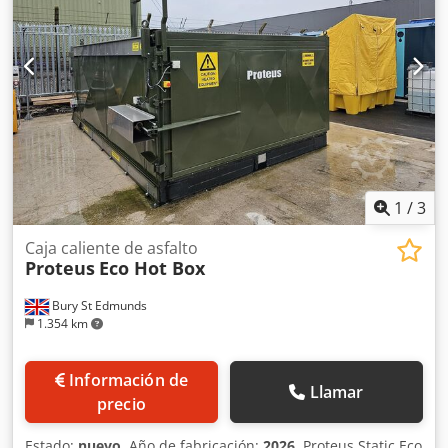
1
/
3
Caja caliente de asfalto
Proteus
Eco Hot Box
Bury St Edmunds
1.354 km
Información de
Llamar
precio
Estado:
nuevo
, Año de fabricación:
2026
, Proteus Static Eco