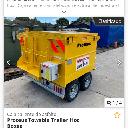
Box - Caja caliente con calefacción eléctrica. Se muestra el
modelo de 20 toneladas. También hay disponibles
modelos de 12, 16 y 30 toneladas. Los tamaños de 20
Clasificado
toneladas o menos sólo requieren alimentación
monofásica. Enorme reducción de las emisiones de CO2 y
del consumo eléctrico. Almacene asfalto caliente en su
patio durante un máximo de 3 días y utilícelo cuando lo
necesite cargándolo en camiones pequeños o cajas
calientes móviles. Dkjdpfeurl Eaex Ahqor
1
/
4
Caja caliente de asfalto
Proteus
Towable Trailer Hot
Boxes