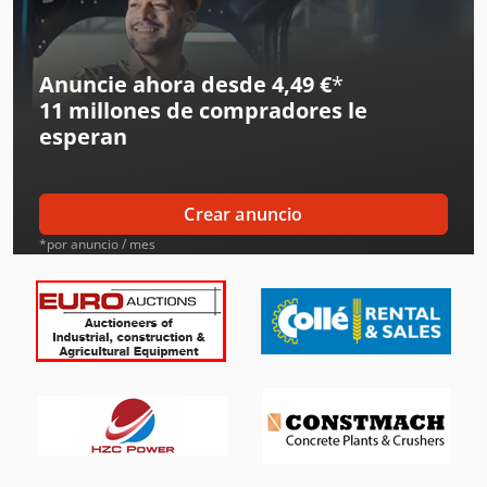
Ingersoll Rand Herramientas
Iveco Volquetes
Anuncie ahora desde 4,49 €
*
11 millones de compradores
le
Jcb Tractores
esperan
Liebherr Grúas
Linde Tractor
Crear anuncio
Mafi Tractor
*por anuncio / mes
Mitsubishi Aires Acondicionados
Rational Equipos De Cocina
Siemens Motores Eléctricos
Steyr Tractores
Still Tractor