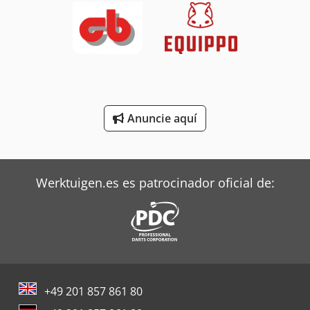
Terberg Tractor
Toshiba Aires Acondicionados
Toyota Tractor
Trane Aires Acondicionados
Anuncie aquí
Valtra Tractores
Zeppelin Silos
Werktuigen.es es patrocinador oficial de:
+49 201 857 861 80