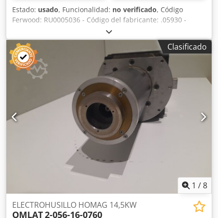
Estado:
usado
, Funcionalidad:
no verificado
, Código
Ferwood: RU0005036 - Código del fabricante: .05930 -
Estado: Usado - Funcionalidad: No probado - Máquina
compatible: CNC HOMAG - Si está interesado, ofrecemos
Clasificado
un servicio de revisión; póngase en contacto con nosotros.
Chodpfx Ahszmh Dzeboa
1
/
8
ELECTROHUSILLO HOMAG 14,5KW
OMLAT
2-056-16-0760