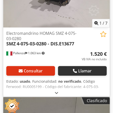
1
/
7
Electromandrino HOMAG SMZ 4-075-
03-0280
SMZ
4-075-03-0280 - DIS.E13677
1.520 €
Pollenzo
1.063 km
VB IVA no incluído
Consultar
Llamar
Estado:
usado
, Funcionalidad:
no verificado
, Código
Ferwood: RU0005199 - Código del fabricante: 4-075-03-
0280 - Estado: Usado - Funcionalidad: No probado -
Máquina compatible: CNC HOMAG - Si está interesado,
Clasificado
ofrecemos un servicio de revisión. Contáctenos.
Codjzmibujpfx Ahbeha