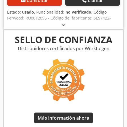
Consultar
Llamar
Estado:
usado
, Funcionalidad:
no verificado
, Código
Ferwood: RU0012095 - Código del fabricante: 6ES7422-
1BL00-0AA0 - Estado: Usado - Funcionalidad: No probado -
Máquina compatible: SIERRA CIRCULAR HOLZMA - Si está
interesado, ofrecemos servicio de revisión, póngase en
SELLO DE CONFIANZA
contacto con nosotros. Cedpfxjzmhqus Ahbeha
Distribuidores certificados por Werktuigen
Más información ahora