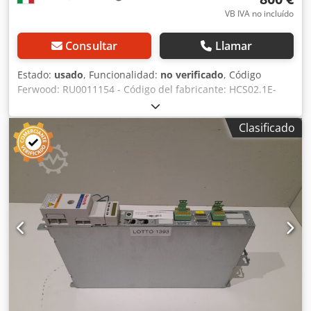
VB IVA no incluído
Consultar
Llamar
Estado:
usado
, Funcionalidad:
no verificado
, Código
Ferwood: RU0011154 - Código del fabricante: HCS02.1E-
W0070-A-03-NNNN - Estado: Usado - Funcionalidad: No
probado - Máquina compatible: CNC HOMAG - WEEKE - Si
Clasificado
está interesado, ofrecemos un servicio de
reacondicionamiento. Póngase en contacto con nosotros.
Csdpfx Ahozmhyisbeha