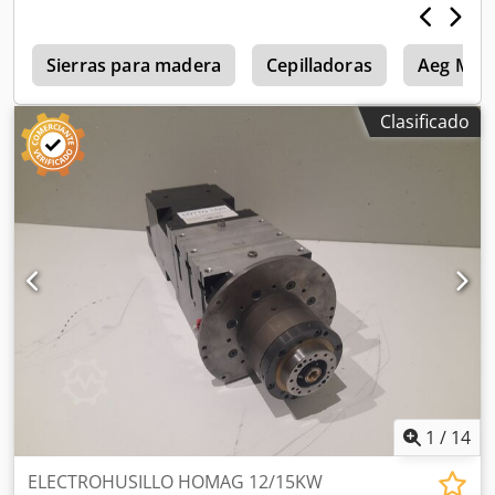
s
Sierras para madera
Cepilladoras
Aeg Moto
Clasificado
1
/
14
ELECTROHUSILLO HOMAG 12/15KW