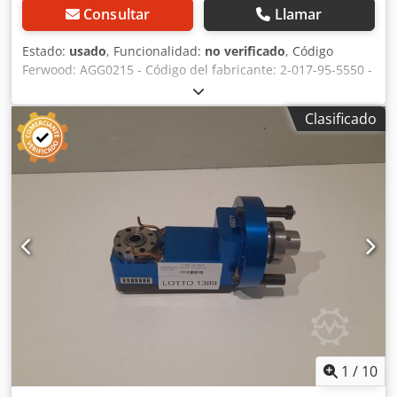
Consultar
Llamar
Estado:
usado
, Funcionalidad:
no verificado
, Código
Ferwood: AGG0215 - Código del fabricante: 2-017-95-5550 -
Estado: Usado - Funcionalidad: No probado - Máquina
compatible: CNC HOMAG - WEEKE - Si está interesado,
Clasificado
ofrecemos un servicio de reacondicionamiento; póngase
en contacto con nosotros. Cedpfx Ajzmht Aohbsha
1
/
10