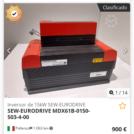
probado - Máquina compatible: CNC LIGMATECH-HOMAG -
Clasificado
Si está interesado, ofrecemos un servicio de revisión;
póngase en contacto con nosotros. Codszmhxfopfx Ahbjha
1
/
14
Inversor de 15kW SEW-EURODRIVE
SEW-EURODRIVE
MDX61B-0150-
503-4-00
900 €
Pollenzo
1.063 km