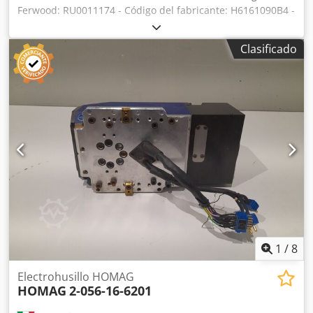
Ferwood: RU0011174 - Código del fabricante: H6161090B4 -
Estado: Usado - Funcionalidad: No probado - Máquina
compatible: CNC BIESSE - Si está interesado, ofrecemos
Clasificado
servicio de revisión; póngase en contacto con nosotros.
Chsdpfjzmihnex Ahbsa
1
/
8
Electrohusillo HOMAG
HOMAG
2-056-16-6201