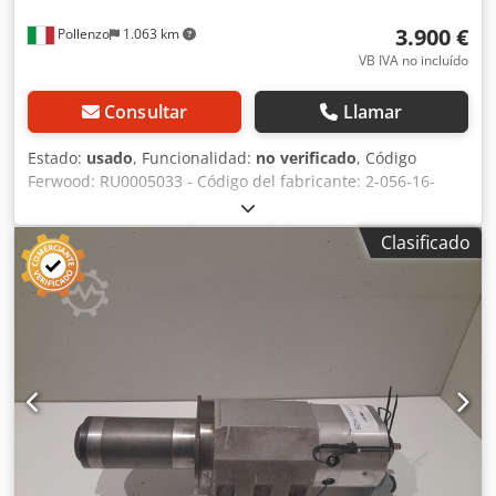
3.900 €
Pollenzo
1.063 km
VB IVA no incluído
Consultar
Llamar
Estado:
usado
, Funcionalidad:
no verificado
, Código
Ferwood: RU0005033 - Código del fabricante: 2-056-16-
0760 - Estado: Usado - Funcionalidad: No probado -
Máquina compatible: CNC HOMAG - Si está interesado,
Clasificado
ofrecemos un servicio de revisión; póngase en contacto
con nosotros. Chsdpfszmh A Dsx Ahboa