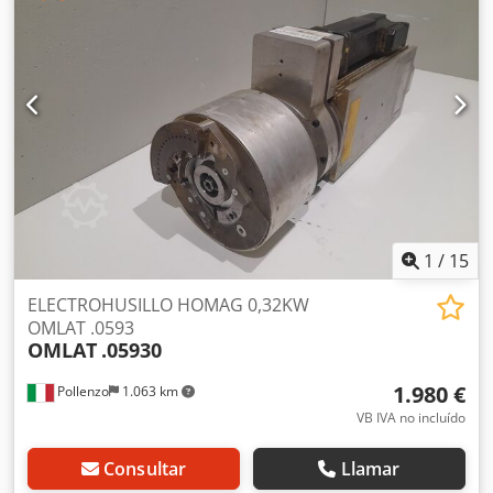
1
/
15
ELECTROHUSILLO HOMAG 0,32KW
OMLAT .0593
OMLAT
.05930
1.980 €
Pollenzo
1.063 km
VB IVA no incluído
Consultar
Llamar