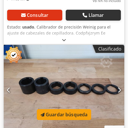
VB IVA no incluído
Consultar
Llamar
Estado:
usado
, Calibrador de precisión Weinig para el
ajuste de cabezales de cepilladora. Codpfxjzrym Ee
Ahbsha Datos técnicos: - Mandril: 40 mm - Longitud de
sujeción: 310 mm - Diámetros de los círculos de
Clasificado
herramienta: 80 - 300 mm
Guardar búsqueda