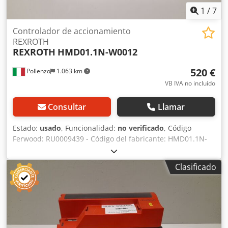
1
/
7
Controlador de accionamiento
REXROTH
REXROTH
HMD01.1N-W0012
520 €
Pollenzo
1.063 km
VB IVA no incluído
Consultar
Llamar
Estado:
usado
, Funcionalidad:
no verificado
, Código
Ferwood: RU0009439 - Código del fabricante: HMD01.1N-
W0012 - Estado: Usado - Funcionalidad: No probado -
Máquina compatible: CNC HOMAG - WEEKE - Si está
Clasificado
interesado, ofrecemos un servicio de revisión; póngase en
contacto con nosotros. Chodpfxozmhxxo Ahbea