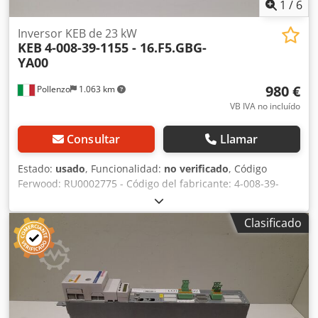
1
/
6
Inversor KEB de 23 kW
KEB
4-008-39-1155 - 16.F5.GBG-
YA00
980 €
Pollenzo
1.063 km
VB IVA no incluído
Consultar
Llamar
Estado:
usado
, Funcionalidad:
no verificado
, Código
Ferwood: RU0002775 - Código del fabricante: 4-008-39-
1155 - Estado: Usado - Funcionalidad: No probado -
Máquina compatible: CNC HOMAG - Si está interesado,
Clasificado
ofrecemos un servicio de revisión; póngase en contacto
con nosotros. Chedszmhu Tspfx Ahbja