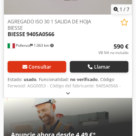
1
/
7
AGREGADO ISO 30 1 SALIDA DE HOJA
BIESSE
BIESSE
9405A0566
590 €
Pollenzo
1.063 km
VB IVA no incluído
Consultar
Llamar
Estado:
usado
, Funcionalidad:
no verificado
, Código
Ferwood: AGG0053 - Código del fabricante: 9405A0566 -
Estado: Usado - Funcionalidad: No probado - Máquina
compatible: CNC BIESSE - Si está interesado, ofrecemos
servicio de reacondicionamiento; póngase en contacto con
nosotros. Csdpfxezmicxs Ahbjha
Anuncie ahora desde 4,49 €
*