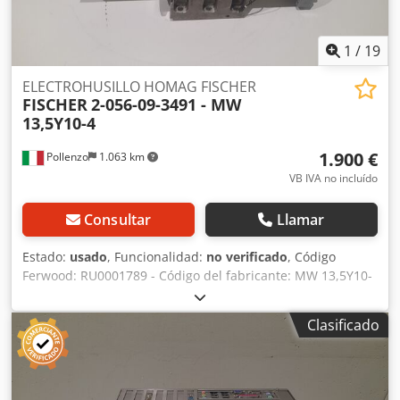
1
/
19
ELECTROHUSILLO HOMAG FISCHER
FISCHER
2-056-09-3491 - MW
13,5Y10-4
1.900 €
Pollenzo
1.063 km
VB IVA no incluído
Consultar
Llamar
Estado:
usado
, Funcionalidad:
no verificado
, Código
Ferwood: RU0001789 - Código del fabricante: MW 13,5Y10-
4 - Estado: Usado - Funcionalidad: No probado - Máquina
compatible: CNC HOMAG - Si está interesado, ofrecemos
Clasificado
servicio de revisión; póngase en contacto con nosotros.
Cedezmh Adopfx Ahbjha