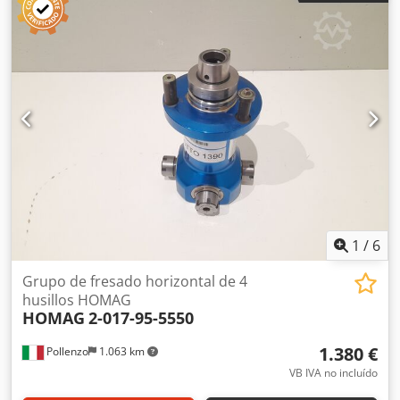
con nosotros. Csdpfx Aezmhutehbjha
1
/
6
Grupo de fresado horizontal de 4
husillos HOMAG
HOMAG
2-017-95-5550
1.380 €
Pollenzo
1.063 km
VB IVA no incluído