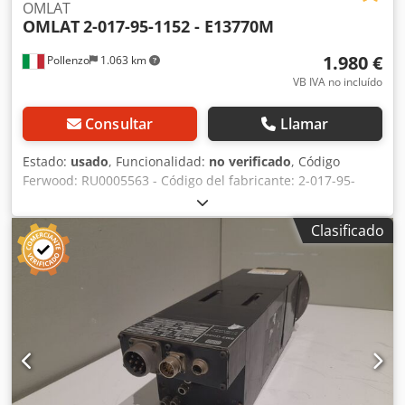
OMLAT
OMLAT
2-017-95-1152 - E13770M
1.980 €
Pollenzo
1.063 km
VB IVA no incluído
Consultar
Llamar
Estado:
usado
, Funcionalidad:
no verificado
, Código
Ferwood: RU0005563 - Código del fabricante: 2-017-95-
1152 - Estado: Usado - Funcionalidad: No probado -
Máquina compatible: CNC HOMAG - Si está interesado,
Clasificado
ofrecemos servicio de revisión; póngase en contacto con
nosotros. Chsdpszmibzofx Ahbsa