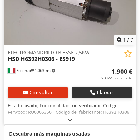
1
/
7
ELECTROMANDRILLO BIESSE 7,5KW
HSD
H6392H0306 - ES919
1.900 €
Pollenzo
1.063 km
VB IVA no incluído
Consultar
Llamar
Estado:
usado
, Funcionalidad:
no verificado
, Código
Ferwood: RU0005350 - Código del fabricante: H6392H0306 -
Estado: Usado - Funcionalidad: No probado - Máquina
compatible: CNC BIESSE - Si está interesado, ofrecemos un
servicio de revisión; póngase en contacto con nosotros.
Descubra más máquinas usadas
Cedjzmib Ijpfx Ahbsha