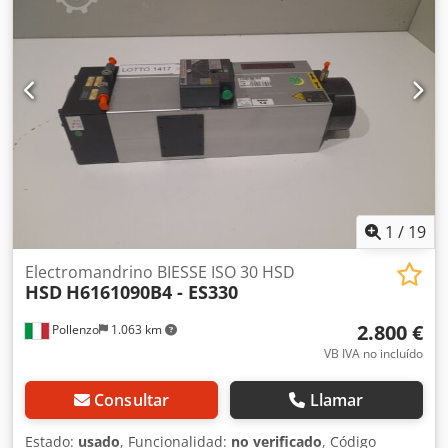
1
/
19
Electromandrino BIESSE ISO 30 HSD
HSD
H6161090B4 - ES330
2.800 €
Pollenzo
1.063 km
VB IVA no incluído
Consultar
Llamar
Estado:
usado
, Funcionalidad:
no verificado
, Código