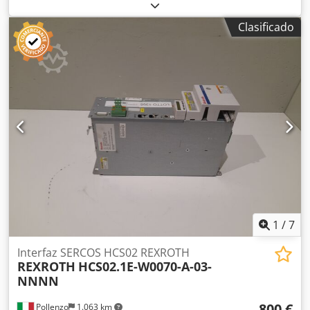
3073 - Estado: Usado - Funcionalidad: No probado -
Máquina compatible: HOMAG - Si está interesado,
Clasificado
ofrecemos un servicio de revisión; póngase en contacto
con nosotros. Chodpfx Ahszmhzgebsa
1
/
7
Interfaz SERCOS HCS02 REXROTH
REXROTH
HCS02.1E-W0070-A-03-
NNNN
800 €
Pollenzo
1.063 km