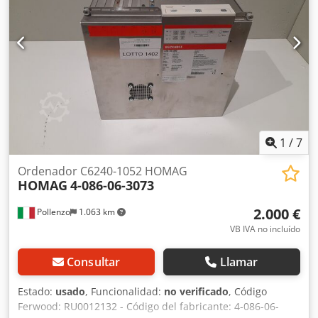
1
/
7
Ordenador C6240-1052 HOMAG
HOMAG
4-086-06-3073
2.000 €
Pollenzo
1.063 km
VB IVA no incluído
Consultar
Llamar
Estado:
usado
, Funcionalidad:
no verificado
, Código
Ferwood: RU0012132 - Código del fabricante: 4-086-06-