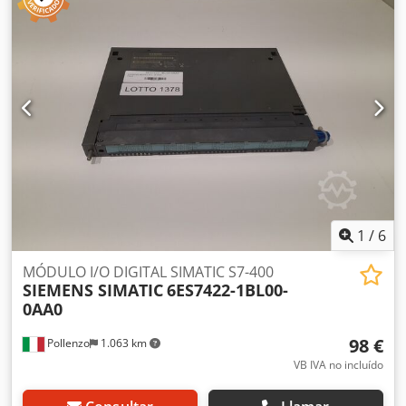
contacto con nosotros. Chjdpfx Ahezmhrfobsa
1
/
6
MÓDULO I/O DIGITAL SIMATIC S7-400
SIEMENS SIMATIC
6ES7422-1BL00-
0AA0
98 €
Pollenzo
1.063 km
VB IVA no incluído