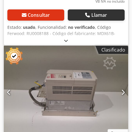
VB IVA no incluído
Consultar
Llamar
Estado:
usado
, Funcionalidad:
no verificado
, Código
Ferwood: RU0008188 - Código del fabricante: MDX61B-
0150-503-4-00 - Estado: Usado - Funcionalidad: No
probado - Máquina compatible: CNC LIGMATECH-HOMAG -
Clasificado
Si está interesado, ofrecemos servicio de revisión; póngase
en contacto con nosotros. Codpfx Ahjzmhwhobjha