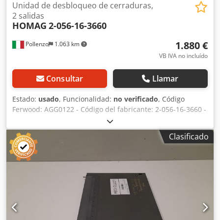
Unidad de desbloqueo de cerraduras,
2 salidas
HOMAG
2-056-16-3660
1.880 €
Pollenzo
1.063 km
VB IVA no incluído
Consultar
Llamar
Estado:
usado
, Funcionalidad:
no verificado
, Código
Ferwood: AGG0122 - Código del fabricante: 2-056-16-3660 -
Estado: Usado - Funcionalidad: No probado - Máquina
compatible: CNC HOMAG - WEEKE - Si está interesado,
Clasificado
ofrecemos un servicio de revisión; póngase en contacto
con nosotros. Csdpfszmhr Esx Ahbeha