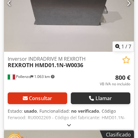
1
/
7
Inversor INDRADRIVE M REXROTH
REXROTH
HMD01.1N-W0036
800 €
Pollenzo
1.063 km
VB IVA no incluído
Consultar
Llamar
Estado:
usado
, Funcionalidad:
no verificado
, Código
Ferwood: RU0002269 - Código del fabricante: HMD01.1N-
W0036 - Estado: Usado - Funcionalidad: No probado -
Máquina compatible: CNC HOMAG - Si está interesado,
Clasificado
ofrecemos un servicio de revisión; póngase en contacto