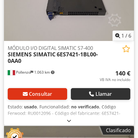
1
/
6
MÓDULO I/O DIGITAL SIMATIC S7-400
SIEMENS SIMATIC
6ES7421-1BL00-
0AA0
140 €
Pollenzo
1.063 km
VB IVA no incluído
Consultar
Llamar
Estado:
usado
, Funcionalidad:
no verificado
, Código
Ferwood: RU0012096 - Código del fabricante: 6ES7421-
1BL00-0AA0 - Estado: Usado - Funcionalidad: No probado -
Máquina compatible: SIERRAS DE PANEL HOLZMA - Si está
Clasificado
interesado, ofrecemos un servicio de revisión. Póngase en