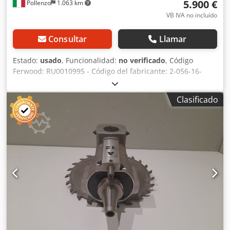
5.900 €
Pollenzo
1.063 km
VB IVA no incluído
Consultar
Llamar
Estado:
usado
, Funcionalidad:
no verificado
, Código
Ferwood: RU0010995 - Código del fabricante: 2-056-16-
6201 - Estado: Usado - Funcionalidad: No probado -
Máquina compatible: CNC HOMAG - Si está interesado,
Clasificado
ofrecemos un servicio de revisión. Póngase en contacto
con nosotros. Cedozmidvopfx Ahbeha