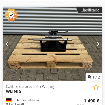
Clasificado
1
/
2
Calibre de precisión Weinig
WEINIG
1.490 €
Tauberbischofsheim
1.463 km