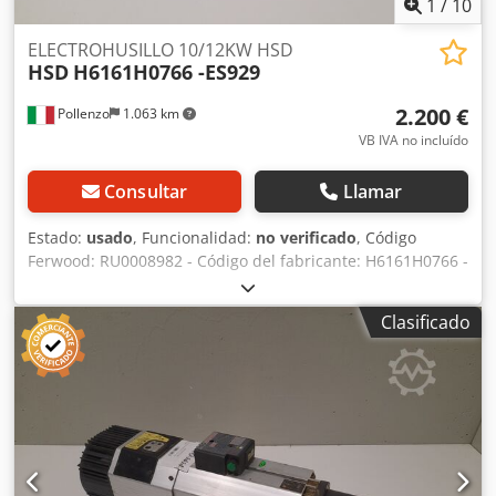
1
/
10
ELECTROHUSILLO 10/12KW HSD
HSD
H6161H0766 -ES929
2.200 €
Pollenzo
1.063 km
VB IVA no incluído
Consultar
Llamar
Estado:
usado
, Funcionalidad:
no verificado
, Código
Ferwood: RU0008982 - Código del fabricante: H6161H0766 -
Estado: Usado - Funcionalidad: No probado - Máquina
compatible: CNC BIESSE - Si está interesado, ofrecemos un
Clasificado
servicio de revisión; póngase en contacto con nosotros.
Chsdszmiclopfx Ahbsa