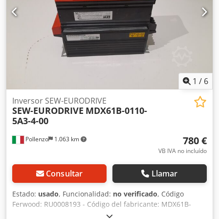
1
/
6
Inversor SEW-EURODRIVE
SEW-EURODRIVE
MDX61B-0110-
5A3-4-00
780 €
Pollenzo
1.063 km
VB IVA no incluído
Consultar
Llamar
Estado:
usado
, Funcionalidad:
no verificado
, Código
Ferwood: RU0008193 - Código del fabricante: MDX61B-
0110-5A3-4-00 - Estado: Usado - Funcionalidad: No