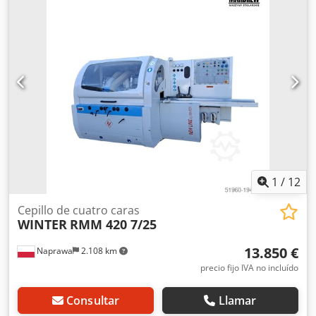
desmontada y almacenada. Fabricante: Otto Mayer
Maschinenfabrik GmbH Djdex N Ua Dopfx Ak Dekr Modelo:
PS 2 Z Número de serie: 0359-00-5800 Año de fabricación:
2005 Estado: Usada Si tiene preguntas o desea más
información, no dude en enviarnos un mensaje o
llamarnos.
1
/
12
Cepillo de cuatro caras
WINTER
RMM 420 7/25
13.850 €
Naprawa
2.108 km
precio fijo IVA no incluído
Consultar
Llamar