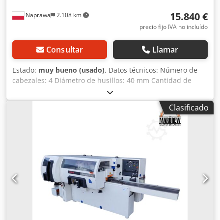
15.840 €
Naprawa
2.108 km
precio fijo IVA no incluído
Consultar
Llamar
Estado:
muy bueno (usado)
, Datos técnicos: Número de
cabezales: 4 Diámetro de husillos: 40 mm Cantidad de
husillos: 4 Secuencia de husillos: inferior derecha
izquierda superior Segundo y tercer husillo accionados por
Clasificado
un solo motor Rodillo dentado en la mesa delante del
primer cabezal Cantidad de rodillos de acero de tracción: 5
Cantidad de rodillos de goma de salida: 1 Cantidad de
rodillos de tracción en la mesa: 1 Cantidad de rodillos lisos
en la mesa: 1 Diámetro de boca de aspiración: Regulación
continua del avance Avance mediante ejes cardán Bomba
de lubricación para la mesa de trabajo 2 rodillos lisos en la
mesa Presión: 6 atm. Elevación eléctrica del chasis
Alimentación: 400 V Potencia total: 28 kW Dodpfx Aksxbqcio
Dokr Dimensiones totales: Longitud: 4100 mm Ancho: 1880
mm Altura: 1850 mm