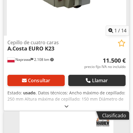
1
/
14
Cepillo de cuatro caras
A.Costa
EURO K23
11.500 €
Naprawa
2.108 km
precio fijo IVA no incluído
Consultar
Llamar
Estado:
usado
, Datos técnicos: Ancho máximo de cepillado:
250 mm Altura máxima de cepillado: 150 mm Diámetro de
los husillos: 40 mm 6 husillos: inferior: 5,5 kW derecho: 5,5
kW izquierdo: 7,5 kW derecho: 7,5 kW (altura máxima de
Clasificado
cepillado: 270 mm) superior: 7,5 kW Dedpfxelc Id Ie Ak Djkr
inferior: 4 kW derecha-sierra: 4 kW Cada husillo cuenta con
un motor independiente 9 ejes de arrastre dentados,