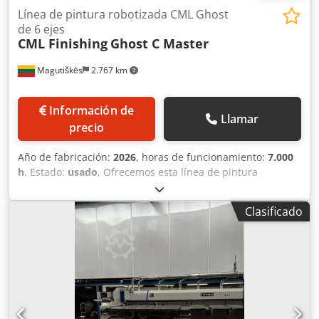
Línea de pintura robotizada CML Ghost
de 6 ejes
CML Finishing
Ghost C Master
Magutiškės
2.767 km
Información de
Llamar
precio
Año de fabricación:
2026
, horas de funcionamiento:
7.000
h
, Estado:
usado
, Ofrecemos esta línea de pintura
robotizada CML Finishing Ghost C Master CML Ghost de 6
ejes de segunda mano, año de fabricación 2018. Incluye: 1
Clasificado
ud. robot Master CML Finishing Ghost C 1 ud. robot Slave
CML Finishing Ghost C Dksdpfx Aeyx Sv Usk Der 1 ud.
escáner 3D con sensores de medición y profundidad 2
uds. armarios de control con monitores 1 ud. bomba Graco
Premier 800 5 uds. bombas Graco G36W05 1 ud. cabina de
pulverización Belmeko con sistema de extracción y
recirculación de aire Si tiene alguna pregunta o necesita