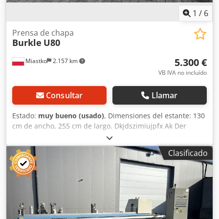
rápido de la mesa en la entrada y de la guía 10 mm Bomba
1
/
6
manual para la lubricación de la mesa, modelo estándar.
Prensa de chapa
Burkle
U80
5.300 €
Miastko
2.157 km
VB IVA no incluído
Consultar
Llamar
Estado:
muy bueno (usado)
, Dimensiones del estante: 130
cm de ancho, 255 cm de largo. Dkjdszimiujpfx Ak Der
Clasificado