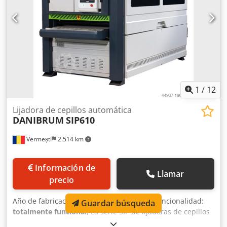
1
/
12
Lijadora de cepillos automática
DANIBRUM
SIP610
Vermești
2.514 km
Información de
Llamar
precio
Año de fabricación:
2025
, Estado:
nuevo
, Funcionalidad:
Guardar búsqueda
totalmente funcional
, La serie SIP de lijadoras de cepillos
DANIBRUM es una solución completa para el acabado