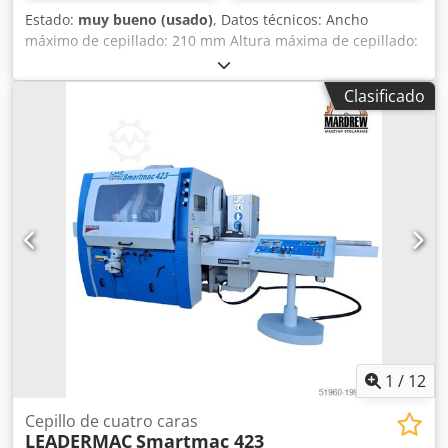
Estado:
muy bueno (usado)
, Datos técnicos: Ancho
máximo de cepillado: 210 mm Altura máxima de cepillado:
130 mm Diámetro de los husillos: 40 mm Cantidad de
husillos: 4 Orden de los husillos: abajo derecha izquierda
Clasificado
arriba Cada husillo con motor independiente Rodillo
dentado en la mesa antes de la primera cabeza Cantidad
de rodillos superiores de arrastre de acero: 6 Cantidad de
rodillos superiores de arrastre de goma: 1 Dedpfewv Sxksx
Ak Dokr Diámetro de la boca de extracción: 4x130 mm
Avance ajustable de forma continua Avance por ejes
cardán Bomba de lubricación para la mesa de trabajo 1
rodillo liso en la mesa Presión: 6 atm Elevación eléctrica
del cuerpo principal Alimentación: 400 V Potencia total: 23
kW Dimensiones totales: Longitud: 3580 mm Ancho: 1700
mm Altura: 1800 mm
1
/
12
Cepillo de cuatro caras
LEADERMAC
Smartmac 423