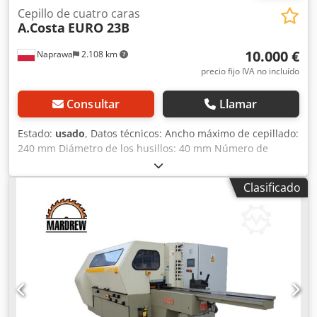
Cepillo de cuatro caras
A.Costa
EURO 23B
10.000 €
Naprawa
2.108 km
precio fijo IVA no incluído
Consultar
Llamar
Estado:
usado
, Datos técnicos: Ancho máximo de cepillado:
240 mm Diámetro de los husillos: 40 mm Número de
husillos: 5 Secuencia de husillos: inferior derecho
izquierdo Dodpfx Ajv Hzh Dek Dokr superior inferior Cada
Clasificado
husillo con motor independiente Número de rodillos
superiores de tracción de acero: 4 Número de rodillos
superiores de tracción de goma: 2 Diámetro de la boca de
extracción: 150 mm Regulación continua de la velocidad de
avance Avance por ejes cardán Bomba de engrase para la
mesa de trabajo Presión: 6 atm Elevación eléctrica del
cuerpo Alimentación: 380 V Potencia total: 31 kW
Dimensiones totales: Longitud: 4000 mm Ancho: 1740 mm
Altura: 1730 mm