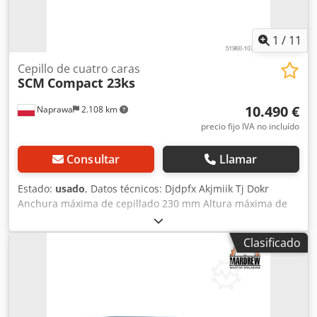
1
/
11
Cepillo de cuatro caras
SCM
Compact 23ks
10.490 €
Naprawa
2.108 km
precio fijo IVA no incluído
Consultar
Llamar
Estado:
usado
, Datos técnicos: Djdpfx Akjmiik Tj Dokr
Anchura máxima de cepillado 230 mm Altura máxima de
cepillado 120 mm Diámetro del eje: 40 mm Número de
husillos: 5 Secuencia de husillos: abajo 5,5 kW derecha +
Clasificado
izquierda 11 kW superior 7,5 kW universal 5,5 kW Cada
husillo en un motor independiente Número de rodillos de
acero de tracción superior 5 Número de rodillos
superiores de tracción de goma 3 1 rodillo de caucho en el
tablero Diámetro de la espiga de extracción 150 mm