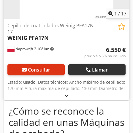
1
/
17
Cepillo de cuatro lados Weinig PFA17N
17
WEINIG
PFA17N
6.550 €
Naprawa
2.108 km
precio fijo IVA no incluído
Consultar
Llamar
Estado:
usado
, Datos técnicos: Ancho máximo de cepillado:
170 mm Altura máxima de cepillado: 130 mm Diámetro del
eje: 40 mm Cantidad de ejes: 6 Secuencia de ejes: abajo 4
kW derecha 3 kW izquierda 5,5 kW derecha 5,5 kW Dkjdpfx
Akjyhndro Der arriba 5,5 kW abajo 4 kW Cada eje con
¿Cómo se reconoce la
motor independiente Cantidad de rodillos superiores de
calidad en unas Máquinas
alimentación de acero: 7 Cantidad de rodillos superiores
de alimentación de goma: 2 Regulación continua de
avance – 4 kW Avance por cadenas Bomba de lubricación