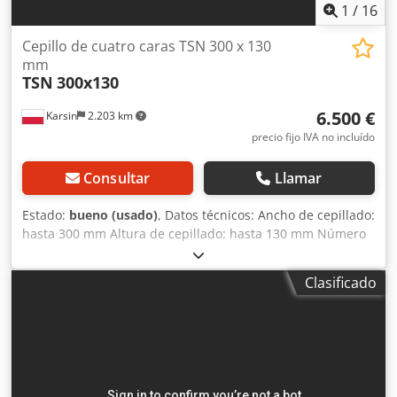
1
/
16
Cepillo de cuatro caras TSN 300 x 130
mm
TSN
300x130
6.500 €
Karsin
2.203 km
precio fijo IVA no incluído
Consultar
Llamar
Estado:
bueno (usado)
, Datos técnicos: Ancho de cepillado:
hasta 300 mm Altura de cepillado: hasta 130 mm Número
de cabezales: 6 inferior – 5,5 kW derecho – 5,5 kW
izquierdo – 5,5 kW superior – 5,5 kW Dsdpfx Akew Sh Dme
Clasificado
Djkr universal 360° – 5,5 kW inferior – 7,5 kW Motor de
avance: 2,2 kW, regulación continua mediante inversor 4
rodillos de avance en la mesa