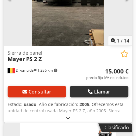
más información, no dude en enviarnos un mensaje o
llamarnos.
1
/
14
Sierra de panel
Mayer
PS 2 Z
15.000 €
Diksmuide
1.286 km
precio fijo IVA no incluído
Consultar
Llamar
Estado:
usado
, Año de fabricación:
2005
, Ofrecemos esta
unidad de control usada Mayer PS 2 Z, año 2005. Sierra
seccionadora con capacidad de corte de 6150 mm. Cuenta
con una sierra preliminar de 145 mm. Mesa giratoria
Clasificado
incluida en la parte delantera. La máquina está