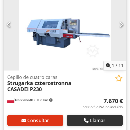
incluyendo 2 dobles Diámetro del conducto de aspiración:
125/150 mm Regulación continua de la velocidad de
avance: 4-32 m/min Avance mediante cardanes Bomba de
lubricación para la mesa de trabajo Presión: 6 atm.
Elevación eléctrica del cuerpo de la máquina Alimentación:
400 V
1
/
11
Cepillo de cuatro caras
Strugarka czterostronna
CASADEI
P230
7.670 €
Naprawa
2.108 km
precio fijo IVA no incluído
Consultar
Llamar