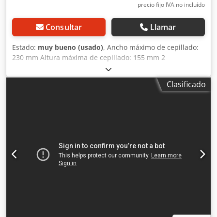
precio fijo IVA no incluído
Consultar
Llamar
Estado:
muy bueno (usado)
, Ancho máximo de cepillado:
230 mm Altura máxima de cepillado: 155 mm 2
velocidades de avance Dkedpfsxz Uitjx Ak Der Ajuste
eléctrico de altura/anchura Motor del husillo inferior: 4 kW
Clasificado
Motor del husillo derecho/izquierdo: 7,5 kW Motor del
husillo superior: 7,5 kW