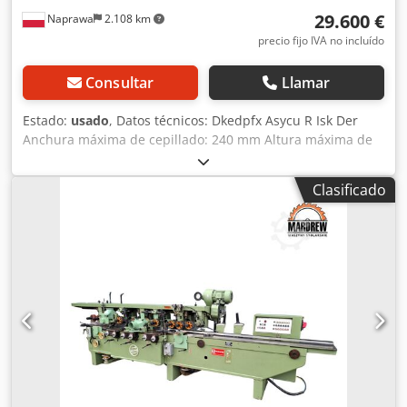
29.600 €
Naprawa
2.108 km
precio fijo IVA no incluído
Consultar
Llamar
Estado:
usado
, Datos técnicos: Dkedpfx Asycu R Isk Der
Anchura máxima de cepillado: 240 mm Altura máxima de
cepillado: 130 mm Diámetro del husillo: 40 mm Cantidad
de husillos: 6 Configuración de husillos: abajo 5,5 kW
Clasificado
derecha/izquierda 7,5 kW arriba 5,5 kW arriba 5,5 kW
abajo 5,5 kW universal 5,5 kW Husillos 1/4/5/6 en motores
independientes 2/3 en un solo motor Mesas acanaladas
Rodillos acanalados en mesa: 2 Rodillos superiores de
acero tractores: 5 Rodillos superiores de goma tractores: 3
Diámetro de la boca de aspiración: 6 x 140 mm Avance con
regulación continua Avance por ejes de cardán Bomba de
lubricación de la mesa de trabajo 2 rodillos lisos en la
mesa Presión: 6 atm. Elevación eléctrica del bastidor
Alimentación: 400 V Potencia total: 32 kW Dimensiones
generales: Longitud: 4600 mm Anchura: 2000 mm Altura:
1800 mm