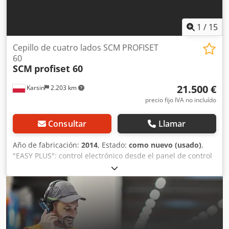
1900 mm Peso aprox. 1600 kg
1
/
15
Cepillo de cuatro lados SCM PROFISET
60
SCM
profiset 60
21.500 €
Karsin
2.203 km
precio fijo IVA no incluído
Consultar
Llamar
Año de fabricación:
2014
, Estado:
como nuevo (usado)
,
"EASY PLUS": control electrónico desde el panel de control
con 2 ejes: - Control automático de la posición vertical e
horizontal del husillo izquierdo y del husillo superior. -
Selección de la velocidad de avance. - Pantalla LCD a color
de 7". Ancho de trabajo mínimo (dimensión final) 25 mm
Ancho de trabajo máximo (dimensión final) 230 mm Altura
de trabajo mínima (dimensión final) 6 mm Altura de