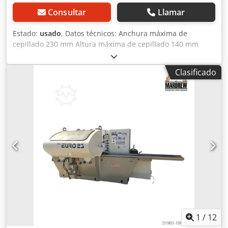
Consultar
Llamar
Estado:
usado
, Datos técnicos: Anchura máxima de
cepillado 230 mm Altura máxima de cepillado 140 mm
Diámetro del eje: 40 mm Número de husillos: 4 Secuencia
de husillos: abajo 5,5 kW derecha + izquierda 11 kW arriba
Clasificado
7,5 kW Avance 3 kW Ajuste manual de todos los cabezales
Djdpfxsqv Awio Ak Djkr Número de rodillos de acero de
tracción superior 4 Número de rodillos superiores de
tracción de goma 1 1 rodillo de goma en la parte superior
Diámetro de la espiga de extracción 130/150 mm Velocidad
de avance regulable sin escalonamientos 4-26 m/min
Alimentación sobre cardán Bomba de lubricación de la
mesa de trabajo Presión 6 atm. Elevación eléctrica del
cuerpo Alimentación: 400 V Dimensiones totales: Longitud:
4180 mm Anchura: 1720 mm Altura: 1740 mm
1
/
12