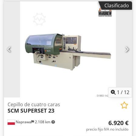
120 mm Diámetro del eje: 40 mm Número de husillos: 4
Clasificado
Orden de los husillos abajo derecha izquierda superior
Número de rodillos de tracción superiores de acero 2
Número de rodillos de tracción superiores de goma: 1
Número de rodillos lisos superiores 1 Diámetro de la
espiga de extracción 3 x 120 mm Bomba de lubricación de
la mesa de trabajo Elevación manual del armario
Alimentación: 400 V Potencia total: 21 kw Dkodpfxouy H
Nwe Ak Der Dimensiones totales: Longitud: 3280 mm
Anchura: 1290 mm Altura: 1500 mm
1
/
12
Cepillo de cuatro caras
SCM
SUPERSET 23
6.920 €
Naprawa
2.108 km
precio fijo IVA no incluído