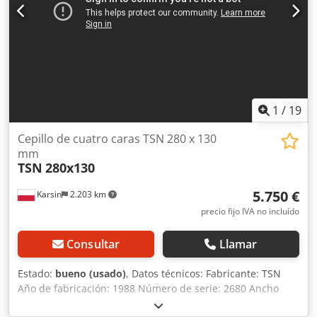
1
/
19
Cepillo de cuatro caras TSN 280 x 130
mm
TSN
280x130
5.750 €
Karsin
2.203 km
precio fijo IVA no incluído
Consultar
Llamar
Estado:
bueno (usado)
, Datos técnicos: Fabricante: TSN
Año de fabricación: 1988 Número de serie: 2680 Ancho
máximo de cepillado: 280 mm Altura máxima de cepillado: