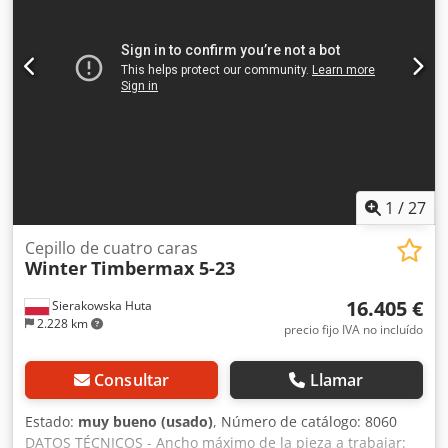
1
/
27
Cepillo de cuatro caras
Winter
Timbermax 5-23
16.405 €
Sierakowska Huta
2.228 km
precio fijo IVA no incluído
Consultar
Llamar
Estado:
muy bueno (usado)
, Número de catálogo: 8060
DATOS TÉCNICOS - Ancho máximo de la pieza a trabajar: