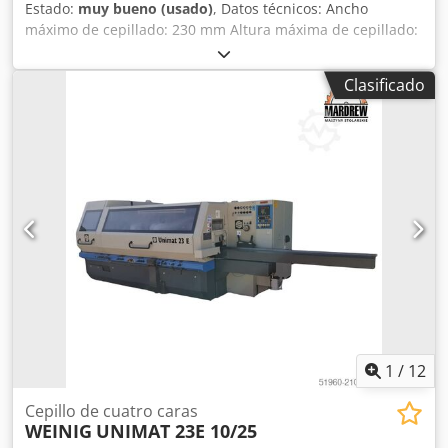
Estado:
muy bueno (usado)
, Datos técnicos: Ancho
máximo de cepillado: 230 mm Altura máxima de cepillado:
130 mm Diámetro del husillo: 40 mm Número de husillos:
5 1, 4, 5 husillos en motor independiente 2, 3 husillos en
Clasificado
un motor Número de rodillos de tracción de acero
superiores: 4 Número de rodillos de tracción de caucho
superiores: 3 Diámetro del tubo de escape: 100, 110, 140
mm Regulación suave de la alimentación: Alimentación por
cardán Bomba de lubricación de la mesa de trabajo 1 rollo
liso en la parte superior Presión: 6 atm. Dodpfsv Tyg Eox Ak
Dekr Elevación eléctrica del cuerpo Fuente de
alimentación: 400 V Potencia total: 35 kW Dimensiones
generales: Longitud: 4860 mm Ancho: 1640 mm Altura:
1670 mm
1
/
12
Cepillo de cuatro caras
WEINIG
UNIMAT 23E 10/25