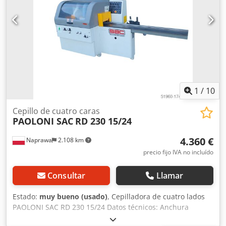
Velocidad de avance regulable sin escalonamientos 4-24
m/min Alimentación sobre cardán Bomba de lubricación
de la mesa de trabajo Presión 6 atm. Elevación eléctrica
del cuerpo Alimentación: 400 V Dimensiones totales:
Longitud: 4240 mm Anchura: 1550 mm Altura: 1560 mm
1
/
10
Cepillo de cuatro caras
PAOLONI SAC
RD 230 15/24
4.360 €
Naprawa
2.108 km
precio fijo IVA no incluído
Consultar
Llamar
Estado:
muy bueno (usado)
, Cepilladora de cuatro lados
PAOLONI SAC RD 230 15/24 Datos técnicos: Anchura
máxima de cepillado 230 mm Altura máxima de cepillado: