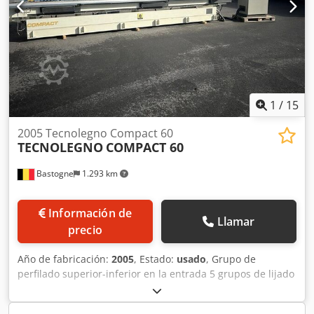
1
/
15
2005 Tecnolegno Compact 60
TECNOLEGNO
COMPACT 60
Bastogne
1.293 km
Información de
Llamar
precio
Año de fabricación:
2005
, Estado:
usado
, Grupo de
perfilado superior-inferior en la entrada 5 grupos de lijado
1 grupo de cepillo horizontal de acabado Regulador
electrónico de velocidad para lijado Ideal para fabricantes