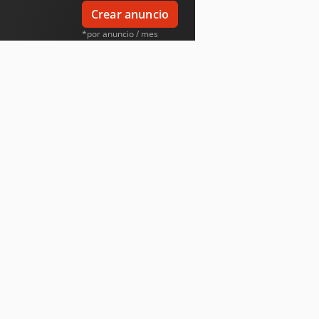
Crear anuncio
*por anuncio / mes