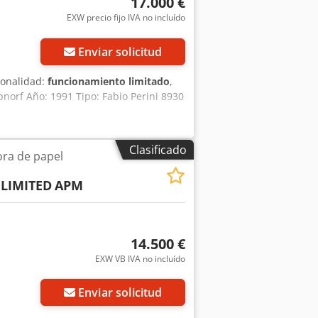
17.000 €
EXW precio fijo IVA no incluído
Enviar solicitud
ionalidad:
funcionamiento limitado
,
pnorf Año: 1991 Tipo: Fabio Perini 8930
Clasificado
ra de papel
,LIMITED
APM
14.500 €
EXW VB IVA no incluído
Enviar solicitud