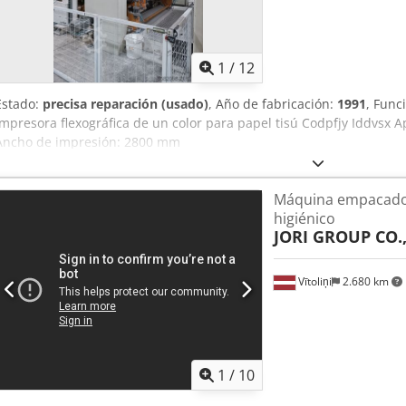
1
/
12
Estado:
precisa reparación (usado)
, Año de fabricación:
1991
, Func
Impresora flexográfica de un color para papel tisú Codpfjy Iddvsx A
Ancho de impresión: 2800 mm
Máquina empacado
higiénico
JORI GROUP CO.
Vītoliņi
2.680 km
1
/
10