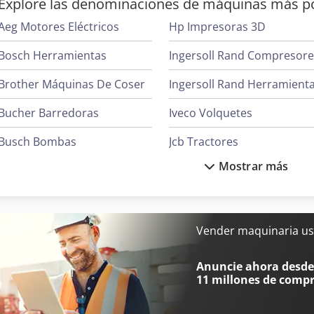
Explore las denominaciones de máquinas más p
Aeg Motores Eléctricos
Hp Impresoras 3D
Bosch Herramientas
Ingersoll Rand Compresor
Brother Máquinas De Coser
Ingersoll Rand Herramient
Bucher Barredoras
Iveco Volquetes
Busch Bombas
Jcb Tractores
Mostrar más
Case Ih Tractores
Juki Máquinas De Coser
Clark Tractor
Liebherr Grúas
Ge Ultrasonido
Linde Tractor
Vender maquinaria us
Hp Impresoras
Mafi Tractor
Anuncie ahora desde 
11 millones de comp