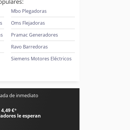
opulares:
Mbo Plegadoras
es
Oms Flejadoras
as
Pramac Generadores
Ravo Barredoras
Siemens Motores Eléctricos
Terberg Tractor
Toshiba Aires Acondicionados
ada de inmediato
4,49 €
*
radores
le esperan