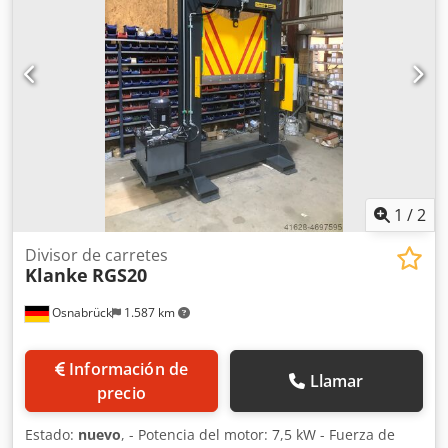
opuesto - Mesa de corte, diseño recto - Documentación en
alemán, en dos formatos (1 ejemplar en formato impreso,
1 en CD) - Color: RAL 5012, azul claro Reja de
protección/barra de corte: RAL 1028, amarillo melón
Máquina en stock, disponible de inmediato Precio e
información adicional bajo petición.
1
/
2
Divisor de carretes
Klanke
RGS20
Osnabrück
1.587 km
Información de
Llamar
precio
Estado:
nuevo
, - Potencia del motor: 7,5 kW - Fuerza de