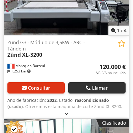
45 carreras/min. Dimensiones de la máquina X/Y/Z:
aproximadamente 2600 mm/2500 mm/1650 mm, peso:
aproximadamente 3200 kg. El sistema de medición está
defectuoso. Se puede organizar una visita previa acuerdo.
Credpfxszklfke Aaxjf
1
/
4
Zund G3 - Módulo de 3,6KW - ARC -
Tándem
Zünd
XL-3200
120.000 €
Marcq-en-Barœul
1.253 km
VB IVA no incluído
Consultar
Llamar
Año de fabricación:
2022
, Estado:
reacondicionado
(usado)
, Ofrecemos esta máquina de corte Zünd XL-3200,
reacondicionada, año de fabricación 2022. Marca: Zünd
Producto: Máquina de corte G3 Tipo: XL-3200 Número de
Clasificado
serie: G30XL321524 Año de fabricación: 2022 País de
origen: Suiza Tensión: 208/400 V CA 3~ Corriente: máx. 32