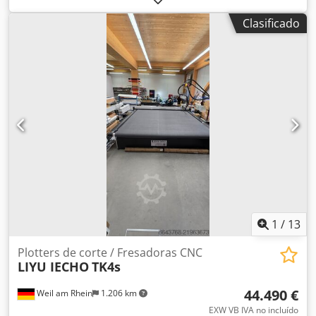
tipo de corriente de entrada:
trifásico
, longitud total:
5.000
Clasificado
mm
, ancho total:
3.100 mm
, altura total:
2.000 mm
,
Máquina de corte rotativa para bobinas y láminas. Cartón
y papel ondulado. Cedezi S Agspfx Aaxorf Ancho de corte:
de 700 a 1500 mm. Diámetro máximo de la bobina: 1500
mm.
1
/
13
Plotters de corte / Fresadoras CNC
LIYU IECHO
TK4s
44.490 €
Weil am Rhein
1.206 km
EXW VB IVA no incluído