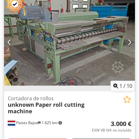
diámetro máximo del rollo matriz: 1000 mm, diámetro
interior del núcleo del rollo matriz: 76 mm/152 mm,
diámetro interior del núcleo del rollo final: 25,4 mm/76
mm, velocidad mecánica máxima: 500 m/min, tensión
máxima de la banda: 153 N, precisión del posicionamiento
de la cuchilla: +/- 0,3 mm, anchura de los rodillos de
presión: 1600 mm, peso máximo del producto: 150 g/m²,
espesor máximo del producto: 220 µm, horas de
funcionamiento: aproximadamente 9850 h. Se dispone de
la documentación correspondiente. Es posible realizar una
visita in situ. Codjzhnupepfx Aaxerf
1
/
10
Cortadora de rollos
unknown
Paper roll cutting
machine
3.000 €
Países Bajos
1.625 km
EXW VB IVA no incluído