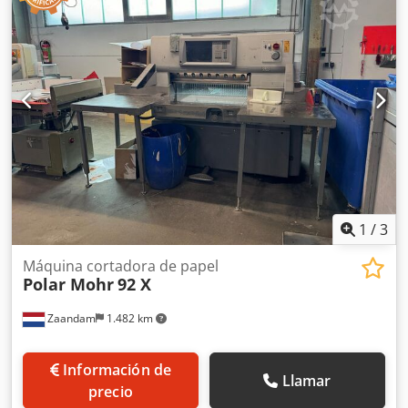
A Frecuencia: 50–60 Hz Opciones: - Módulo de 3,6 kWh -
ARC -Sistema tándem -UCT -Corte a presión Si tiene alguna
pregunta o necesita más información, no dude en
enviarnos un mensaje o llamarnos. Cjdpfx Ajzd Sipoaxsrf
1
/
3
Máquina cortadora de papel
Polar Mohr
92 X
Zaandam
1.482 km
Información de
Llamar
precio