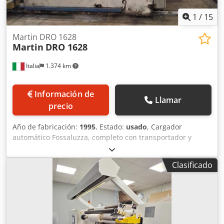
1
/
15
Martin DRO 1628
Martin
DRO 1628
Italia
1.374 km
Información de
Llamar
precio
Año de fabricación:
1995
, Estado:
usado
, Cargador
automático Fossaluzza, completo con transportador y
rodillos de carga. Mesa de alimentación con sistema de
vacío y cintas transportadoras. N.º 3 grupos de impresión
Clasificado
de bajo volumen con transporte neumático. Troqueladora.
Credpfxezd Dyme Aaxof Eliminador de residuos. Plegadora
Braker Tenace, año 2011. Mesa de bolas Martin. Plegadora
Braker Martin. Paletizadora automática Martin, completa
con apiladora de hojas y colocadora de palets.