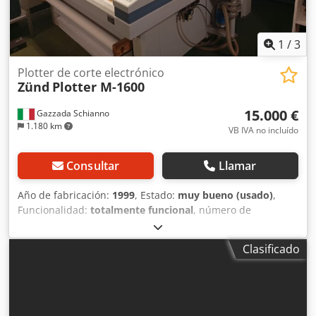
1
/
3
Plotter de corte electrónico
Zünd
Plotter M-1600
15.000 €
Gazzada Schianno
1.180 km
VB IVA no incluído
Consultar
Llamar
Año de fabricación:
1999
, Estado:
muy bueno (usado)
,
Funcionalidad:
totalmente funcional
, número de
máquina/vehículo:
M16155
, Plotter/cortadora para la
creación de proyectos de diseño de embalajes, completa
Clasificado
con servidor y software CAD (ARTIOSCAD). Área de trabajo:
1300 x 1600 mm. Cjdpjzkbadefx Aaxerf