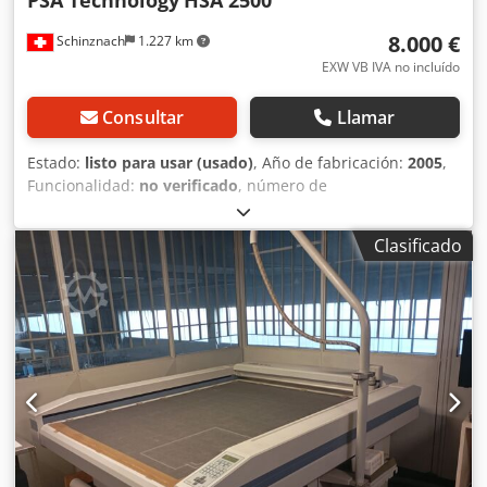
8.000 €
Schinznach
1.227 km
EXW VB IVA no incluído
Consultar
Llamar
Estado:
listo para usar (usado)
, Año de fabricación:
2005
,
Funcionalidad:
no verificado
, número de
máquina/vehículo:
325
, peso total:
350 kg
, tipo de
combustible:
eléctrico
, color:
blanco
, PSA HSA2500:
Clasificado
máquina semiautomática para el corte de tubos de cartón
Funciones: Inserción manual del tubo Tensado automático
Avanzado automático Medición automática de la longitud
Proceso de corte automático Controlador lógico
programable (PLC) con pantalla Almacenamiento de hasta
50 longitudes de tubo diferentes y 3 cantidades de piezas
Cedpsy Nyb Tsfx Aaxerf Apta para: Tubos de papel Tubos
de plástico