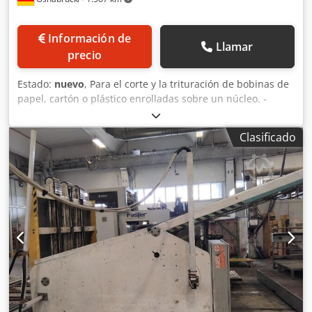
Información de
Llamar
precio
Estado:
nuevo
, Para el corte y la trituración de bobinas de
papel, cartón o plástico enrolladas sobre un núcleo. -
Potencia del motor: 7,5 kW / 32 amperios / 5 polos – 50 Hz –
3 fases - Control: basado en PLC, con circuito de seguridad
Clasificado
de doble mano - Fuerza de corte: 30 toneladas - Velocidad
de corte: 17,3 mm/s Canal de corte diseñado para: -
Longitud máxima de la bobina: 1500 mm - Diámetro
máximo de la bobina: 1200 mm Crsdpfof S Ir Uox Aaxef -
Peso de la máquina: aproximadamente 3000 kg - Color:
RAL 5012, azul claro Para obtener más información y
precios, póngase en contacto con nosotros. Producto bajo
pedido.