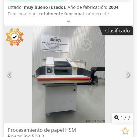
Estado:
muy bueno (usado)
, Año de fabricación:
2004
,
Funcionalidad:
totalmente funcional
, número de
máquina/vehículo:
7411231
, Tamaño 92 cm, Programa,
Cuchillo de repuesto, Mesas auxiliares grandes Cedpfx
Clasificado
Aaswnqwcsxsrf Número de máquina: 7411231
1
/
7
Procesamiento de papel HSM
Powerline 500.3