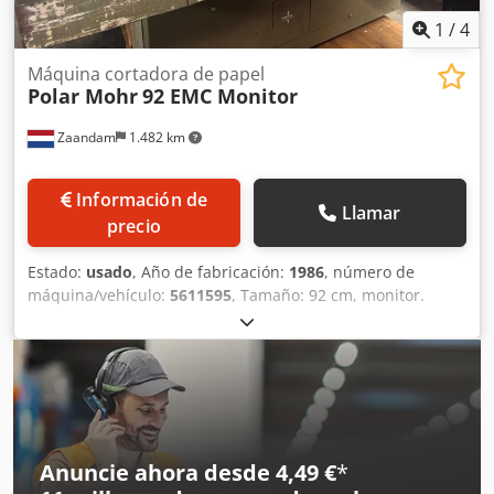
1
/
4
Máquina cortadora de papel
Polar Mohr
92 EMC Monitor
Zaandam
1.482 km
Información de
Llamar
precio
Estado:
usado
, Año de fabricación:
1986
, número de
máquina/vehículo:
5611595
, Tamaño: 92 cm, monitor.
Cjdpfxsztaq Hs Aaxorf
Anuncie ahora desde 4,49 €
*