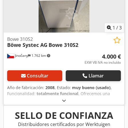
1
/
3
Bowe 310S2
Böwe Systec AG
Bowe 310S2
4.000 €
Jinočany
1.762 km
EXW VB IVA no incluído
Consultar
Llamar
Año de fabricación:
2008
, Estado:
muy bueno (usado)
,
Funcionalidad:
totalmente funcional
, Ofrecemos una
cortadora Bowe 310S2 totalmente funcional y en muy buen
estado. Fabricante: Böwe Systec GmbH Modelo: Bowe
310S2 Año de fabricación: 2008 Estado: muy bueno Precio:
SELLO DE CONFIANZA
4.000 EUR, IVA incluido Crodpfezdkh Rox Aaxjf • Lectura:
códigos de barras y OMR • Estado: funcional, probada a
Distribuidores certificados por Werktuigen