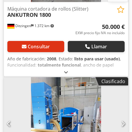
Máquina cortadora de rollos (Slitter)
ANKUTRON
1800
50.000 €
Ditzingen
1.372 km
EXW precio fijo IVA no incluído
Consultar
Llamar
Año de fabricación:
2008
, Estado:
listo para usar (usado)
,
Funcionalidad:
totalmente funcional
, ancho de papel
(máx.):
1.800 mm
, Diámetro de desbobinado: 1.000 mm
Diámetro de rebobinado: 800 mm Velocidad máxima: 400
Clasificado
m/min Ejes de fricción para 3 y 6 pulgadas Elevador
hidráulico en la estación de desbobinado Mesa de
empalme Crsdpfxeywl D Nj Aaxef Control de guiado de
banda Soportes de cuchillas Tidland, 20 unidades Sistema
de ajuste semiautomático de cuchillas Tidland Gestión de
recetas Posicionamiento láser También desarmamos y
cargamos la máquina en camión o contenedor marítimo
por nuestra cuenta.