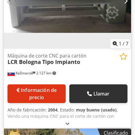
1
/
7
Máquina de corte CNC para cartón
LCR Bologna
Tipo Impianto
Kežmarok
2.127 km
Información de
Llamar
precio
Año de fabricación:
2004
, Estado:
muy bueno (usado)
,
Vendo una máquina CNC para el corte de cartón con
cuchilla. Crjdpfx Aed I N Eteaxef En buen estado, revisada
y reacondicionada, lista para su uso inmediato.
Clasificado