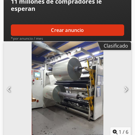
11 millones de compradores
le
esperan
Crear anuncio
*por anuncio / mes
Clasificado
1
/
6