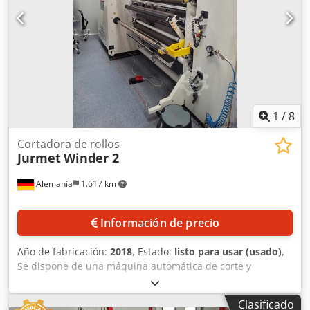
1
/
8
Cortadora de rollos
Jurmet
Winder 2
Alemania
1.617 km
Información de precio
Año de fabricación:
2018
, Estado:
listo para usar (usado)
,
Se dispone de una máquina automática de corte y
rebobinado (slitter-rewinder) Jurmet. Kilometraje total:
aproximadamente 8900 km, anchura de trabajo máxima:
Clasificado
1600 mm, anchura mínima del rollo matriz: 300 mm,