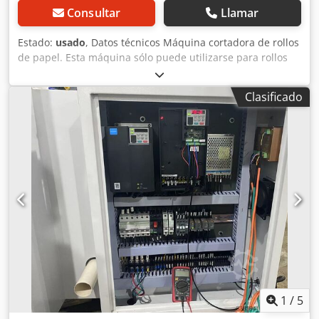
Consultar
Llamar
Estado:
usado
, Datos técnicos Máquina cortadora de rollos
de papel. Esta máquina sólo puede utilizarse para rollos
residuales pequeños de hasta un diámetro máximo de 400
mm con el fin de desenrollar automáticamente estos rollos
Clasificado
residuales y cortar el papel en tiras para que pueda
prensarse mejor en balas. Fabricante desconocido Tipo
desconocido Año de construcción desconocido
Dimensiones de la mesa de alimentación de bobinas
Anchura interior del portarrollos 2.195 mm Altura interior
del portarrollos 465 mm Dimensiones totales de transporte
de la mesa de alimentación 2.650 x 1.300 x 2.150 mm
(ancho x alto x fondo) Dimensiones del cortador de rodillos
Anchura interior del eje de corte 2.250 mm Dimensiones
totales de transporte de la cortadora de rodillos Csdpfx
Aasu Tg Spexjrf 3.050 x 1.550 x 550 mm (ancho x alto x
fondo) Observaciones: No hay más datos ni documentos
disponibles. Se puede visitar con cita previa. No nos
hacemos responsables de los detalles técnicos ni de
1
/
5
posibles errores.