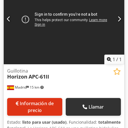
1
/
1
Guillotina
Horizon
APC-61II
Madrid
15 km
Información de
Llamar
precio
Estado:
listo para usar (usado)
, Funcionalidad:
totalmente