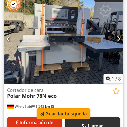
1
/
8
Cortador de cara
Polar Mohr
78N eco
Winkelhaid
1.543 km
Guardar búsqueda
Información de
Llamar