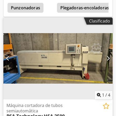
alimentación: 3000 mm, longitud máxima de corte: 3000
mm, longitud mínima de corte: 15 mm, espesor mínimo de
Punzonadoras
Plegadoras-encoladoras
pared para tubos de cartón: aprox. 4-5 mm, espesor
mínimo de pared para tubos de plástico: aprox. 2-3 mm,
Clasificado
rendimiento: aprox. 180-300 cortes/h, control: Siemens,
tolerancia de la longitud de corte: +/-0,3 mm. 2) Sistema de
filtrado Debus, modelo: DES DUS 1813, año de fabricación:
2018, capacidad de succión: 30 m³/min. Documentación
disponible. Posibilidad de visita previa acuerdo. Cjdpfx
Aajzrzn Doxorf
1
/
4
Máquina cortadora de tubos
semiautomática
PSA Technology
HSA 2500