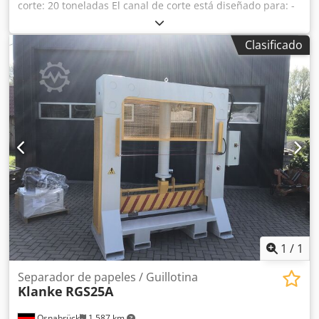
corte: 20 toneladas El canal de corte está diseñado para: -
Longitud máxima del rollo: 1100 mm - Diámetro máximo
del rollo: 900 mm - Peso de la máquina: aproximadamente
Clasificado
2500 kg - Capacidad del depósito: aproximadamente 100
litros - Reja de protección manual en la zona del panel de
control y en el lado opuesto - Color de la carcasa: RAL, a
elección del cliente - Reja de protección/barra de cuchillas:
RAL 1028, amarillo melón Producto a pedido. Codpsftnt
Nefx Aaxsrf Precio e información adicional bajo consulta.
1
/
1
Separador de papeles / Guillotina
Klanke
RGS25A
Osnabrück
1.587 km