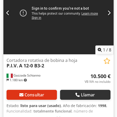
1
/
8
Cortadora rotativa de bobina a hoja
P.I.V.
A 12-0 B3-2
10.500 €
Gazzada Schianno
1.180 km
VB IVA no incluído
Consultar
Llamar
Estado:
listo para usar (usado)
, Año de fabricación:
1998
,
Funcionalidad:
totalmente funcional
, número de
máquina/vehículo:
617 138 66
, tensión de entrada:
380 V
,