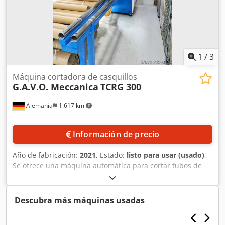
1
/
3
Máquina cortadora de casquillos
G.A.V.O. Meccanica
TCRG 300
Alemania
1.617 km
Información de precio
Año de fabricación:
2021
, Estado:
listo para usar (usado)
,
Se ofrece una máquina automática para cortar tubos de
G.A.V.O. Meccanica, que incluye un sistema de filtrado
Debus. 1) Máquina para cortar tubos G.A.V.O. Meccanica,
modelo: TCRG 300, año de fabricación: 2021, rango de
Descubra más máquinas usadas
diámetro exterior de trabajo: 80 mm-230 mm, diámetro
exterior máximo opcional: 330 mm, longitud máxima de