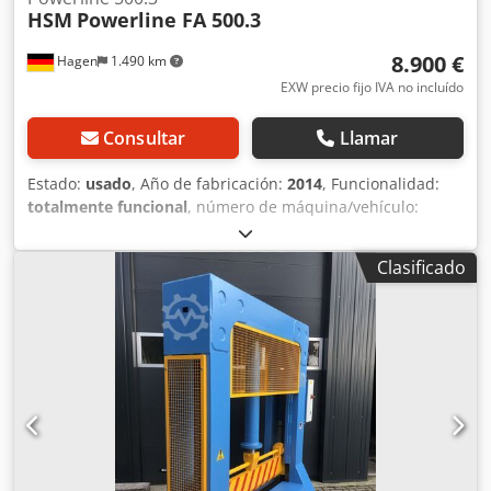
HSM
Powerline FA 500.3
8.900 €
Hagen
1.490 km
EXW precio fijo IVA no incluído
Consultar
Llamar
Estado:
usado
, Año de fabricación:
2014
, Funcionalidad:
totalmente funcional
, número de máquina/vehículo:
Powerline FA 500.3
, HSM Powerline 500.3 El modelo
superior de la serie de destructoras de documentos de
Clasificado
alto rendimiento HSM Powerline. Crjdpfx Ajy Anvroaxjf Esta
potente máquina es ideal para la destrucción de grandes
volúmenes en archivos o plantas de destrucción
centralizadas. Los materiales de alta calidad y los
estándares de fabricación probados "Made in Germany"
de HSM garantizan que el producto sea seguro y duradero.
Especificaciones Ámbito de aplicación: Archivos / Oficinas
centrales Tipo de corte: Corte en partículas Ancho de
corte: 3,9 mm Longitud de partícula: 40 mm Nivel de
seguridad (DIN 66399): E-3 | F-1 | O-3 | P-4 | T-4