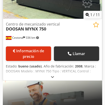
Haas de última generación Ethernet y USB Lubricación
automática La máquina puede ser inspeccionada en
funcionamiento en Portugal. Dodpfx Aezrhrcol Dskr
1
/
11
Disponible de inmediato.
Centro de mecanizado vertical
DOOSAN
MYNX 750
Cestona
336 km
Información de
Llamar
precio
Estado:
bueno (usado)
, Año de fabricación:
2008
, Marca :
DOOSAN Modelo : MYNX 750 Tipo : VERTICAL Control :
FANUC 21 iMB Horas : 7.300 h Dimensiones de la mesa :
1600 x 750 mm Recorrido X : 1500 mm Recorrido Y : 760
mm Recorrido Z : 650 mm Velocidad del husillo: 12.000
rpm Dkodpfxjt H Nbuj Al Der Tipo cono : BT 40 Numero de
herramientas: 30 Equipado con Arrastrador de virutas