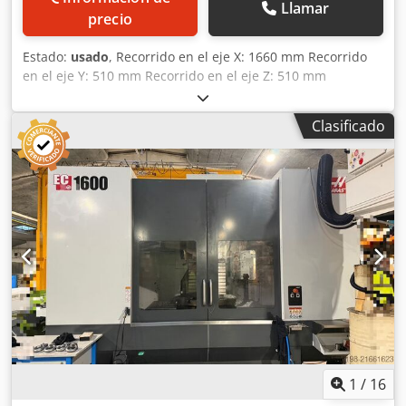
Llamar
precio
Estado:
usado
, Recorrido en el eje X: 1660 mm Recorrido
en el eje Y: 510 mm Recorrido en el eje Z: 510 mm
Dsdpfxoztfuws Al Dskr Sistema de control: Mazatrol 640M
Número de posiciones para herramientas: 30
Clasificado
1
/
16