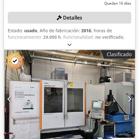
Quedan 16 días
Detalles
Estado:
usado
, Año de fabricación:
2016
, horas de
funcionamiento:
24.000 h
, Funcionalidad:
no verificado
,
número de máquina/vehículo:
466
, Wenzler VKM 1-1:
Centro de mecanizado CNC vertical de 5 ejes Descripción
Clasificado
Tipo: Centro de mecanizado CNC vertical de 5 ejes
Fabricante: Wenzler Modelo: VKM 1-1 Año de fabricación:
2016 Número de serie: 466 Estado: Usado Cantidad: 1
Código HS: 84571090 Descripción del artículo El lote
incluye: Un centro de mecanizado CNC vertical de 5 ejes y
sus accesorios Datos técnicos Dkodpfxezrv Dgs Al Dsr
Historial y estado de la máquina La máquina se utilizó
como máquina de exposición desde 2016 hasta 2022. A
partir de 2022, se utilizó en la producción de la empresa
HAL Automotive Plauen GmbH para el mecanizado de
soportes de ejes. Antes de su puesta en marcha en la
producción, la máquina fue reacondicionada y
modernizada. En diciembre de 2024, se adquirió un nuevo