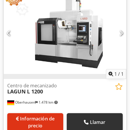
Mesa: - Superficie de sujeción: 1370 x 600 mm
Refrigeración: - Alimentación interna de refrigerante: 20
bar Dksdjznbn Aopfx Al Djr - Transportador de virutas
Plazo de entrega: - Inmediato
1
/
1
Centro de mecanizado
LAGUN
L 1200
Oberhausen
1.478 km
Información de
Llamar
precio