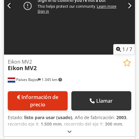
considere el centro de mecanizado vertical DAEWOO MYNX
550 que tenemos a la venta. Póngase en contacto con
nosotros para obtener más detalles. • Capacidad del
cargador de herramientas: 24 posiciones Dedpfx Alozrw
Nko Dskr
1
/
7
Eikon MV2
Eikon
MV2
Países Bajos
1.345 km
Información de
Llamar
precio
Estado:
listo para usar (usado)
, Año de fabricación:
2003
,
recorrido eje X:
1.500 mm
, recorrido del eje Y:
300 mm
,
recorrido del eje Z:
350 mm
, fabricante de controles:
HEIDENHAIN
, altura total:
2.300 mm
, ancho total:
3.250