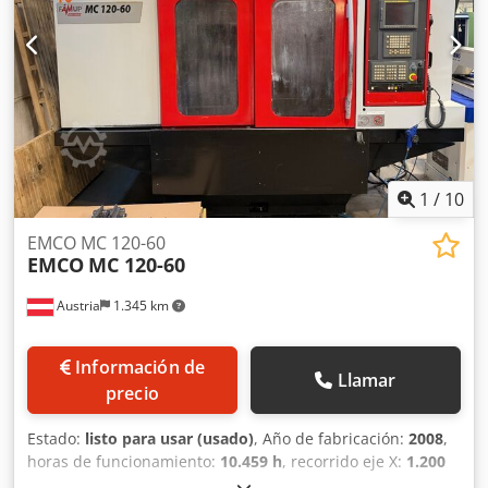
capacidad para 24 herramientas e incluye refrigeración a
través del husillo y un transportador de virutas. Si busca
obtener capacidades de mecanizado de alta calidad,
considere el centro de mecanizado vertical HAAS VF-4SSHE
que tenemos a la venta. Póngase en contacto con nosotros
para obtener más detalles. • Refrigeración a través del
husillo Dkodpfx Aoznv Iwsl Dsr Equipamiento adicional •
Transportador de virutas Technical Specification Taper
Size BT 40
1
/
10
EMCO MC 120-60
EMCO
MC 120-60
Austria
1.345 km
Información de
Llamar
precio
Estado:
listo para usar (usado)
, Año de fabricación:
2008
,
horas de funcionamiento:
10.459 h
, recorrido eje X:
1.200
mm
, recorrido del eje Y:
600 mm
, recorrido del eje Z:
500