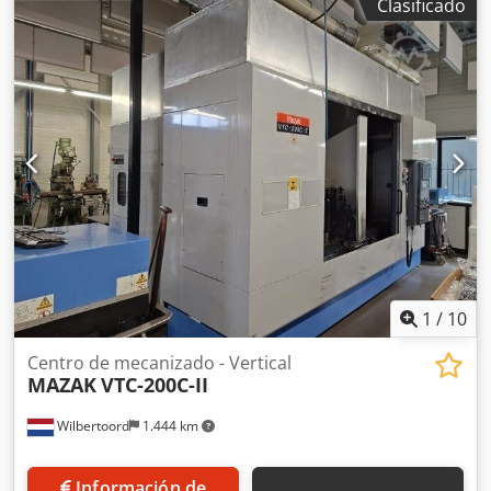
Clasificado
husillo: BT40 Cambio automático de herramientas: 24
posiciones Velocidad máxima del husillo: 8000 rpm
Velocidad de avance: X, Y 20000 mm/min, Z 12000 mm/min
Peso: 10500 kg Djdpfsztkaxjx Al Dskr Incluye eje 4 de
Dahlih (eje A) Incluye documentación, accesorios y listas de
parámetros/copias de seguridad.
1
/
10
Centro de mecanizado - Vertical
MAZAK
VTC-200C-II
Wilbertoord
1.444 km
Información de