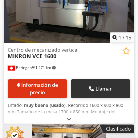
EZ. Póngase en contacto con nosotros para obtener más
información. • Ejes giratorios: No • Cambiador de
herramientas: 15 herramientas • Tamaño de la mesa: 1.300
× 600 mm • Escalas ópticas: Sí • Opciones: Caja de cambios
(cambio de marchas) Dkodpfjyctt Iex Al Der Technical
Specification Taper Size ISO 50
1
/
15
Centro de mecanizado vertical
MIKRON
VCE 1600
Beringen
1.271 km
Información de
Llamar
precio
Estado:
muy bueno (usado)
, Recorrido 1600 x 900 x 800
mm Tamaño de la mesa 1700 x 850 mm Montaje del
husillo SK40 Dkjdpfxjn Hqa To Al Dor Velocidad del husillo
-10'000 rpm Cambiador de herramientas 30 pos. Control:
Clasificado
HEIDENHAIN iTNC530 Palpador 3D Accesorios varios
MARCELS MACHINES CH