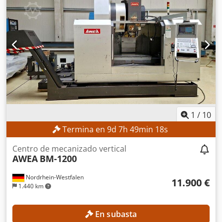
1
/
10
Termina en
9
d
7
h
49
min
16
s
Centro de mecanizado vertical
AWEA
BM-1200
Nordrhein-Westfalen
11.900 €
1.440 km
En subasta