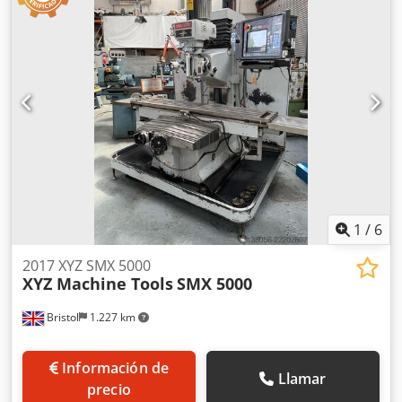
1
/
6
2017 XYZ SMX 5000
XYZ Machine Tools
SMX 5000
Bristol
1.227 km
Información de
Llamar
precio