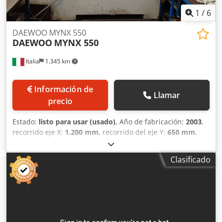
1
/
6
DAEWOO MYNX 550
DAEWOO
MYNX 550
Italia
1.345 km
Información de
Llamar
precio
Estado:
listo para usar (usado)
, Año de fabricación:
2003
,
recorrido eje X:
1.200 mm
, recorrido del eje Y:
650 mm
,
recorrido del eje Z:
620 mm
, velocidad del cabezal (máx.):
10.000 rpm
, número de ejes:
3
, Esta máquina DAEWOO
Clasificado
MYNX 550 de 3 ejes se fabricó en 2003. Cuenta con un
recorrido del eje X de 1.200 mm, del eje Y de 650 mm y del
eje Z de 620 mm. La máquina está equipada con una
velocidad máxima del husillo de 10.000 rpm y un almacén
de herramientas con capacidad para 24 posiciones. Si
busca capacidades de mecanizado de alta calidad,