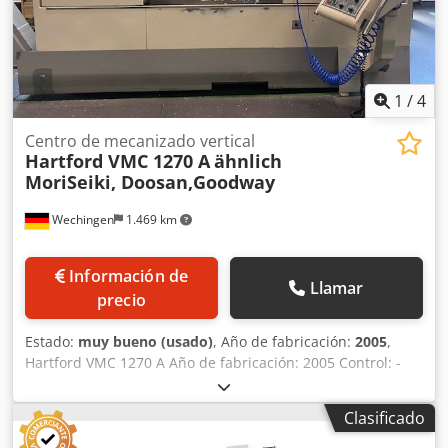
Hz (35 amperios) 1.300 horas 70.000 € El equipo está listo
para su envío. Quedo a su entera disposición para
cualquier información adicional o para coordinar la
logística del transporte. Dkjdoyzb S Dopfx Al Djr BT
MACHINES COMPRA Y VENTA TODO TIPO DE EQUIPOS
1
/
4
INDUSTRIALES MÁQUINAS HERRAMIENTA DE TODO TIPO
Centro de mecanizado vertical
Hartford VMC 1270 A
ähnlich
MoriSeiki, Doosan,Goodway
Wechingen
1.469 km
Información de
Llamar
precio
Estado:
muy bueno (usado)
, Año de fabricación:
2005
,
Hartford VMC 1270 A Año de fabricación: 2005 Control: -
Fanuc - Volante electrónico Husillo principal: - Velocidad
máxima del husillo: 8000 rpm - Portautensilios: BT40
Clasificado
Recorridos: - X - 1270, Y - 600, Z - 725 mm Cambio
automático de herramientas: - 25 posiciones en el almacén