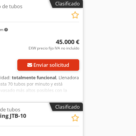
Clasificado
o de tubos
km
45.000 €
EXW precio fijo IVA no incluído
Enviar solicitud
lidad:
totalmente funcional
, Llenadora
sta 70 tubos por minuto y está
nvasado más altos posibles con la
ueden sellar utilizando el sistema de
700 Información clave: Credpfev Hxu
Clasificado
 de tubos
 1-300 ml – Longitud del tubo: 50-250
ging
JTB-10
e – Boquilla de llenado por soplado -