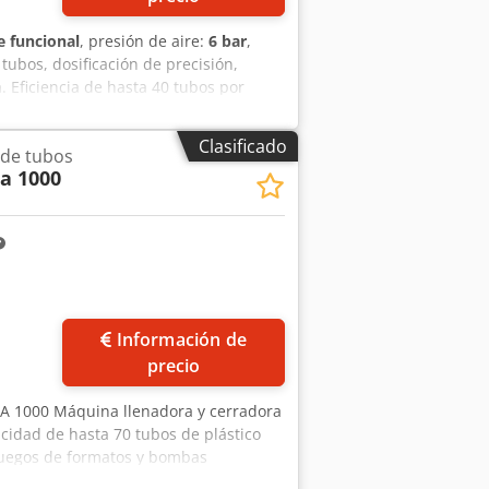
 funcional
, presión de aire:
6 bar
,
ubos, dosificación de precisión,
. Eficiencia de hasta 40 tubos por
m Altura del tubo de 70 a 210 mm
Longitud de la máquina 1.7m Ancho de
Clasificado
 de tubos
laciones de la empresa. Cjdpfx Ajk
a 1000
 Polonia
Información de
precio
 1000 Máquina llenadora y cerradora
cidad de hasta 70 tubos de plástico
s juegos de formatos y bombas
jo: Cedpfjx Rqlfox Akterf Diámetro de