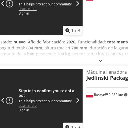
1
/
3
Estado:
nuevo
, Año de fabricación:
2026
, Funcionalidad:
totalmente
longitud total:
634 mm
, altura total:
1.700 mm
, duración de la gara
comprimido:
6 bar
, peso total:
200 kg
, potencia:
1,9 kW (2,58 CV)
, 
semiautomática de llenado de tubos. Eficiencia de hasta 13 tubos p
Diámetro del tubo de 19 mm a 50 mm Altura del tubo de 70 a 210 m
Máquina llenadora
Polonia La máquina está disponible para su visualización y prueba 
Jedlinski Packa
Jedliński Packaging sp. z o.o. ul. Wodna 3 05-090, Raszyn Polonia
Raszyn
2.282 km
1
/
3