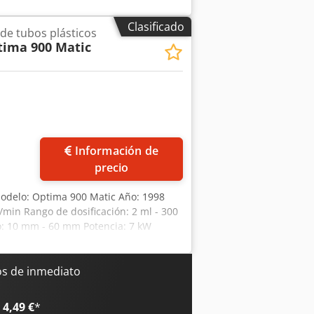
Clasificado
de tubos plásticos
tima 900 Matic
Información de
precio
 Modelo: Optima 900 Matic Año: 1998
min Rango de dosificación: 2 ml - 300
: 10 mm - 60 mm Potencia: 7 kW
os de inmediato
4,49 €
*