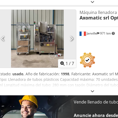
Máquina llenadora 
Axomatic srl
Op
Janville
971 km
1
/
7
Estado:
usado
, Año de fabricación:
1998
, Fabricante: Axomatic srl
Tipo: Llenadora de tubos plásticos Capacidad máxima: 70 unidades/
ml Longitud máxima del tubo: 280 mm con tapón Diámetro del tubo
Crodpfxex R Arkj Aktef Corriente: 18 A
Vende llenado de tub
Anuncie ahora desde 