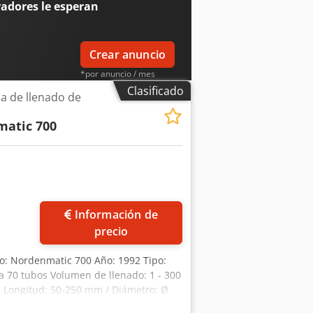
radores
le esperan
Crear anuncio
*por anuncio / mes
Clasificado
a de llenado de
atic 700
Información de
precio
o: Nordenmatic 700 Año: 1992 Tipo:
a 70 tubos Volumen de llenado: 1 - 300
o: Longitud: 50-250 mm / Diámetro: Ø
limpieza + orientador de tubos con