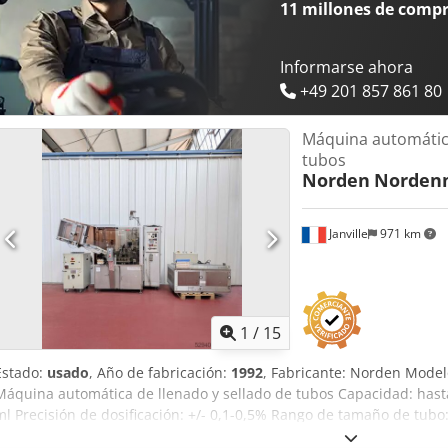
11 millones de comp
Informarse ahora
+49 201 857 861 80
Máquina automátic
tubos
Norden
Nordenm
Janville
971 km
1
/
15
Estado:
usado
, Año de fabricación:
1992
, Fabricante: Norden Model
Máquina automática de llenado y sellado de tubos Capacidad: hast
ml Precisión de dosificación: +/- 0,1-0,5% Rango de tamaño de tub
10-50 mm Alimentación de tubos vacíos: automática Dispositivo de 