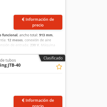
Información de
precio
 funcional
, ancho total:
913 mm
,
ntía:
12 meses
, conexión de aire
tensión de entrada:
230 V
, Máquina
or minuto. Dosis de 5 ml a 270 ml
m Cedpfx Akjxx Uihstjrf Fabricada en
Clasificado
 de tubos
en las instalaciones de la empresa.
ging
JTB-40
Información de
precio