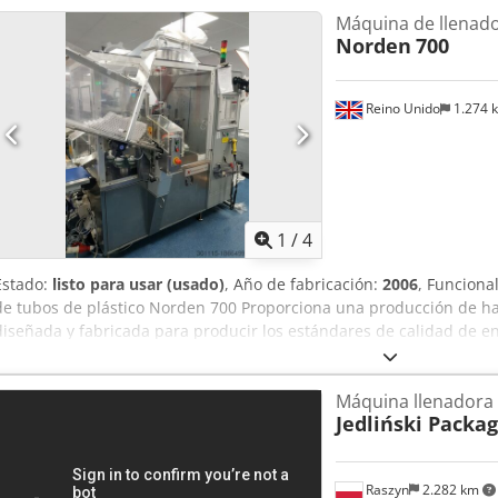
Máquina de llenad
Norden
700
Reino Unido
1.274 
1
/
4
Estado:
listo para usar (usado)
, Año de fabricación:
2006
, Funciona
de tubos de plástico Norden 700 Proporciona una producción de ha
diseñada y fabricada para producir los estándares de calidad de e
máxima eficiencia operativa. Los tubos de plástico y laminados se p
sellado de aire caliente patentado por Norden. Año: 2006 Modelo: 
Máquina llenadora
Usx Aktof – Capacidad de producción: 70 tpm – Volumen de llenado:
Jedliński Packa
mm – Diámetro del tubo: 10-60 mm – Sistema de alimentación: caset
En perfecto estado de funcionamiento
Raszyn
2.282 km