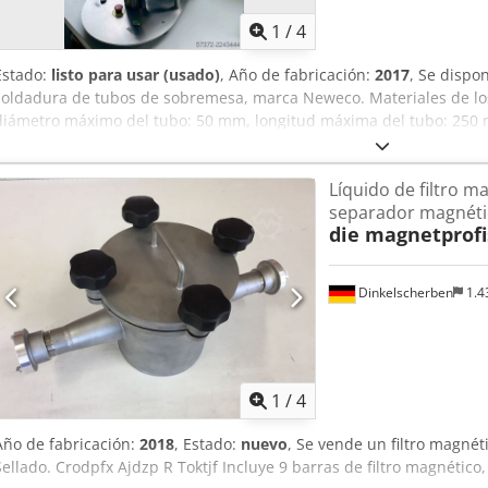
1
/
4
Estado:
listo para usar (usado)
, Año de fabricación:
2017
, Se disp
soldadura de tubos de sobremesa, marca Neweco. Materiales de lo
diámetro máximo del tubo: 50 mm, longitud máxima del tubo: 250
aproximadamente 720 tubos/h, dimensiones de la máquina (X/Y/Z
mm/800 mm, peso: aproximadamente 70 kg, contador estimado: ap
Líquido de filtro m
proporciona la documentación. Es posible realizar una inspección e
separador magnéti
Aktof
die magnetprofi
Dinkelscherben
1.4
1
/
4
Año de fabricación:
2018
, Estado:
nuevo
, Se vende un filtro magnét
Sellado. Crodpfx Ajdzp R Toktjf Incluye 9 barras de filtro magnético