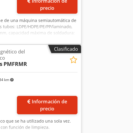
Información de
precio
one de una máquina semiautomática de
s tubos: LDPE/HDPE/PE/PP/laminado,
 mm, capacidad máxima de soldadura:
): aproximadamente 600 mm/800
roximadamente 80 000 tubos. Se
Clasificado
agnético del
n las instalaciones. Crjdpszpyymofx
co
s
PMFRMR
34 km
Información de
precio
ico que se ha utilizado una sola vez.
, con función de limpieza.