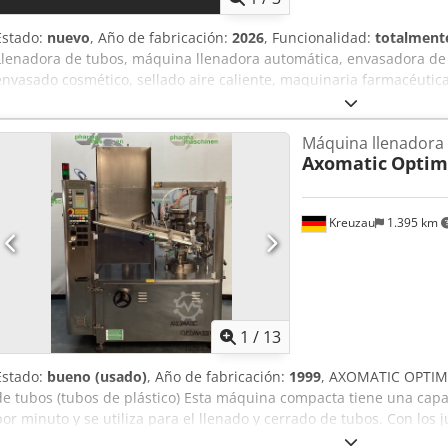
Estado:
nuevo
, Año de fabricación:
2026
, Funcionalidad:
totalmente
Llenadora de tubos, máquina llenadora automática, envasadora de t
envasado cosmético, sellado aire caliente, maquinaria farmacéutica
minuto Dosis de 5 ml a 270 ml Diámetro del tubo de 19 mm a 50 m
Hecho en Polonia Un formato incluido Altura de la máquina 1.9m 
Máquina llenadora
la máquina 1.3m Máquina disponible para ver y probar en las insta
Axomatic
Optim
Abyvekterf Jedliński Packaging sp. z o.o. ul. Wodna 3 05-090, Raszyn
Kreuzau
1.395 km
1
/
13
Estado:
bueno (usado)
, Año de fabricación:
1999
, AXOMATIC OPTIMA
de tubos (tubos de plástico) Esta máquina compacta tiene una capa
por minuto y se utiliza para el llenado y cerrado de tubos. Con lo
adecuados, la máquina puede cubrir los siguientes rangos de traba