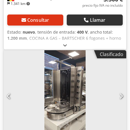
1.341 km
precio fijo IVA no incluído
Consultar
Llamar
Estado:
nuevo
, tensión de entrada:
400 V
, ancho total:
1.200 mm
, COCINA A GAS – BARTSCHER 6 fogones + horno
eléctrico | NUEVO | NUNCA USADO En venta: cocina
profesional a gas completamente nueva, nunca utilizada,
Clasificado
de la reconocida marca Bartscher. Ideal para restaurantes,
panaderías, negocios de comida rápida y todo tipo de
cocinas profesionales. ✅ Características principales: 6
fogones de gas de alto rendimiento Horno eléctrico
integrado de gran capacidad Construcción en acero
inoxidable – duradero y fácil de limpiar Calidad de
fabricación profesional para uso continuo Perfecta para
cualquier tipo de gastronomía comercial Producto original
Bartscher reconocido por su rendimiento duradero
Dkedpfx Aisx Aip Do Ior Estado: NUEVO