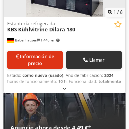
1
/
8
Estantería refrigerada
KBS
Kühlvitrine Dilara 180
Babenhausen
1.448 km
Información de
Llamar
precio
Estado:
como nuevo (usado)
, Año de fabricación:
2024
,
horas de funcionamiento:
10 h
, Funcionalidad:
totalmente
funcional
, tipo de corriente de entrada:
Aire
acondicionado
, tensión de entrada:
230 V
, frecuencia de
entrada:
50 Hz
, longitud total:
750 mm
, ancho total:
1.800
mm
, tipo de refrigeración:
aire
, Certificado DGUV hasta:
07/2027
, Equipamiento:
iluminación
, Vitrina refrigerada
TOP Dilara 180 Vitrina refrigerada de aire forzado 4
estantes reforzados de acero inoxidable Puertas
Anuncie ahora desde 4,49 €
*