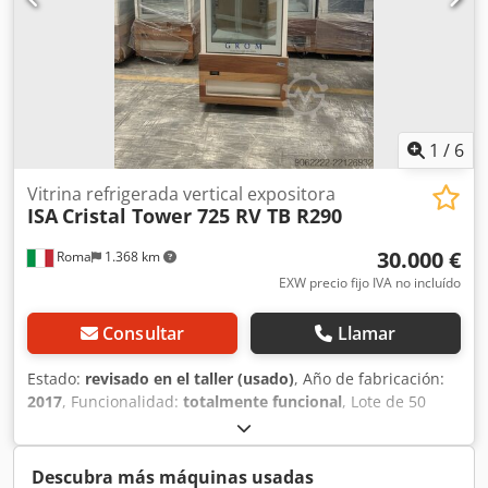
puertas Conexión: 230V Dimensiones: 1300 x 680 x 860 mm
(AnxFxAl) Dkodpjykibdofx Ai Ijr Equipo de segunda mano
Opciones: Parrillas / bandejas Par de guías de soporte
Contrato de mantenimiento Paquete de servicio Servicio de
entrega Puesta en marcha con formación ¡Disponemos de
muchos otros equipos de refrigeración!
1
/
6
Vitrina refrigerada vertical expositora
ISA
Cristal Tower 725 RV TB R290
30.000 €
Roma
1.368 km
EXW precio fijo IVA no incluído
Consultar
Llamar
Estado:
revisado en el taller (usado)
, Año de fabricación:
2017
, Funcionalidad:
totalmente funcional
, Lote de 50
vitrinas refrigeradas ISA Cristal Tower 725 RV TB R290:
excedente de stock de Unilever/GROM. Desde 600 € por
unidad. Activos corporativos con certificación individual
Descubra más máquinas usadas