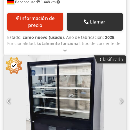
Babenhausen
1.448 km
investigación y clínicos Almacenamiento de respaldo a -80
°C para muestras críticas
Información de
Llamar
precio
Estado:
como nuevo (usado)
, Año de fabricación:
2025
,
Funcionalidad:
totalmente funcional
, tipo de corriente de
entrada:
Aire acondicionado
, tensión de entrada:
230 V
,
fusible eléctrico:
10 A
, frecuencia de entrada:
50 Hz
,
Clasificado
longitud total:
600 mm
, ancho total:
560 mm
, peso total:
49 kg
, capacidad del depósito:
140 l
, tipo de refrigeración:
aire
, Equipamiento:
iluminación
, ++ REFRIGERADOR CON
PUERTA DE CRISTAL, MODELO K 140 ++ Dksdpfjy Ac Uiex Ai
Isr Temperatura ajustable entre +2 y +10 °C. Con
iluminación LED. Refrigerante R 600a. Solo en nuestra
empresa, cumple con la certificación DGUV V3. Conexión
de 230 V. Dimensiones: 560 x 600 x 850 mm (ancho x
profundidad x alto). Aparato en estado como nuevo.