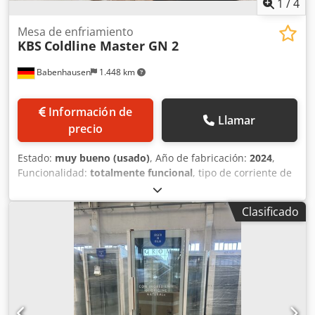
1
/
4
Mesa de enfriamiento
KBS
Coldline Master GN 2
Babenhausen
1.448 km
Información de
Llamar
precio
Estado:
muy bueno (usado)
, Año de fabricación:
2024
,
Funcionalidad:
totalmente funcional
, tipo de corriente de
entrada:
Aire acondicionado
, tensión de entrada:
230 V
,
temperatura ambiente (mín.):
15 °C
, fusible eléctrico:
10 A
,
Clasificado
frecuencia de entrada:
50 Hz
, temperatura ambiente
(máx.):
38 °C
, longitud total:
680 mm
, ancho total:
1.300
mm
, tipo de refrigeración:
aire
, Mesa refrigerada Coldline
Master GN 2 para uso rápido y flexible Modelo: TS13/1M-
760 Construcción en acero inoxidable Rango de
refrigeración: de -2 a +8°C, regulable Refrigeración por
aire forzado El equipo está listo para conectar, con 2