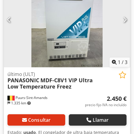
1
/
3
último (ULT)
PANASONIC
MDF-C8V1 VIP Ultra
Low Temperature Freez
2.450 €
Puurs-Sint-Amands
1.335 km
precio fijo IVA no incluído
Consultar
Llamar
Estado:
usado
, El congelador de ultra baja temperatura