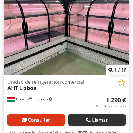
con bloque condensador y regulador de hielo - Bombas de
agua helada - Armario de control Máquina (adicional):
Acumulador de hielo Capacidad frigorífica: 6 kW Capacidad
de almacenamiento: 55 kWh Potencia máxima de
descongelación: 42 kW Presión máxima de funcionamiento:
25 bar Potencia: 7,5 kW Corriente: 18 A Voltaje: 400 V
Frecuencia: 50 Hz Longitud: 2610 mm Ancho: 1170 mm
Altura: 1800 mm Equipamiento: Sistema de evaporador,
tanque de plástico (aislado, doble pared), compresor de
refrigeración, ventilador, unidad de refrigeración (con
condensador y regulador de hielo), 2 bombas de agua
1
/
18
helada, armario de control Peso: 1 t Dkjdpsw Td Evsfx Ai Isr
Unidad de refrigeración comercial
AHT
Lisboa
1.290 €
Taksony
1.975 km
VB IVA no incluído
Consultar
Llamar
Estado:
usado
, Año de fabricación:
2020
, Funcionalidad: