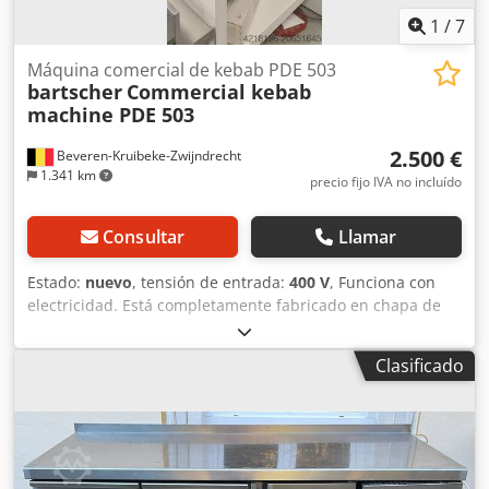
1
/
7
Máquina comercial de kebab PDE 503
bartscher
Commercial kebab
machine PDE 503
2.500 €
Beveren-Kruibeke-Zwijndrecht
1.341 km
precio fijo IVA no incluído
Consultar
Llamar
Estado:
nuevo
, tensión de entrada:
400 V
, Funciona con
electricidad. Está completamente fabricado en chapa de
acero inoxidable AISI304 18/8 Cr-Ni. Dispone de un cuerpo
reforzado con sección tubular de acero inoxidable de
Clasificado
25*25*1,2 mm. Los calefactores cerámicos están
dispuestos en filas horizontales y pueden controlarse de
forma independiente. Tiene 5 filas, y cada fila cuenta con 3
calefactores; todos los calefactores pueden reemplazarse
individualmente si es necesario. Cada máquina incluye
una bandeja grande de acero inoxidable AISI 304 para