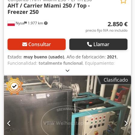
AHT / Carrier
Miami 250 / Top -
Freezer 250
2.850 €
Nysa
1.977 km
precio fijo IVA no incluído
Consultar
Llamar
Estado:
muy bueno (usado)
, Año de fabricación:
2021
,
Funcionalidad:
totalmente funcional
, Equipamiento:
congelador, iluminación
, Conjunto : EPTA Costan / Carrier
Top Freezer + AHT Miami 250 Congelador Congelador
Clasificado
arcón congelador enchufe listo multiuso congelador
discounter Costan EPTA / CARRIER Top Freezer 2580 G
Solución moderna para ampliar la capacidad del
congelador Armarios refrigerados listos para enchufar
Datos técnicos - foto añadida La unidad de congelación
sirve como ampliación del congelador y ahorra espacio.
Dkjdjzi Uanjpfx Ai Ijr Puede ajustarse a través de MIAMI
250. Máquina usada - muy buen estado - probada y
totalmente funcional. REFRIGERANTE - R290 Los costes de