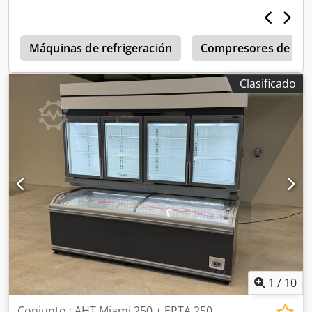
por número de serie, revisados según un protocolo de 18
pruebas por el técnico oficial autorizado por Magnum ICC
Italy (Grupo Unilever). Piezas de repuesto originales,
mantenimiento periódico certificado, almacenamiento
Máquinas de refrigeración
Compresores de refr
conforme a las normas HACCP, documentación completa.
Gas R290 (cumple con la normativa F-Gas de la UE
Clasificado
517/2014). Origen multinacional Algida/Unilever/Magnum,
verificable. Precio de lista nuevo: 5.000 € + (oportunidad
única para distribuidores y operadores). Todas completas,
incluidos los estantes, en perfecto estado.
Especificaciones: 725 mm (ancho) × 664 mm (profundidad)
× 2.010 mm (alto) | -18 °C | 372 litros | 260 kg (embalada)
| 4 cristales templados de 360 ° | modelo autónomo con
conexión directa a la red eléctrica. Inspección previa a la
compra disponible en el almacén de Roma. Dkjdpfx
Aiszdkmyj Ijr Se puede organizar la entrega. Se ofrece un
precio especial para lotes de más de 50 unidades.
1
/
10
Conjunto : AHT Miami 250 + EPTA 250