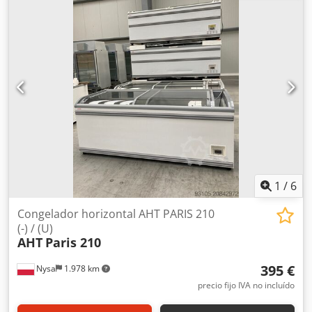
entrega en el lugar. Vendemos y exportamos a todo el
mundo y, gracias a nuestra gran capacidad de
almacenamiento, también podemos entregar cantidades
grandes de forma flexible y rápida. Por favor contáctenos
antes de comprar. Emitimos facturas intracomunitarias -
excl. TINA. Horario de apertura Lunes a viernes: 8.00-16.00
Sáb.: cerrado
1
/
6
Congelador horizontal AHT PARIS 210
(-) / (U)
AHT
Paris 210
395 €
Nysa
1.978 km
precio fijo IVA no incluído