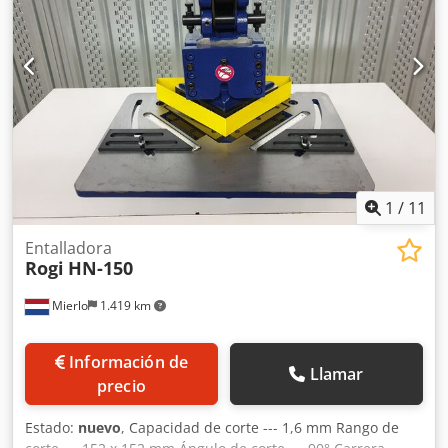
380 x 380 x 1000 mm (con brazo de palanca de 650 mm)
Peso neto: 90 kg En buen estado
1
/
11
Entalladora
Rogi
HN-150
Mierlo
1.419 km
Información de
Llamar
precio
Estado:
nuevo
, Capacidad de corte --- 1,6 mm Rango de