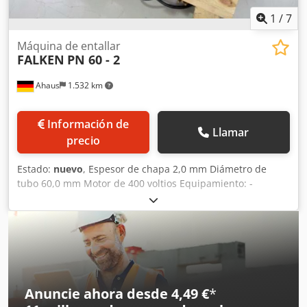
1
/
7
Máquina de entallar
FALKEN
PN 60 - 2
Ahaus
1.532 km
Información de
Llamar
precio
Estado:
nuevo
, Espesor de chapa 2,0 mm Diámetro de
tubo 60,0 mm Motor de 400 voltios Equipamiento: -
Máquina motorizada para rebaje de tubos - Para tubos de
12 - 16 - 22 - 27 - 33 - 42 - 48 y 60 mm - Espesor de pared
2,0 mm Dkedpfx Afew U U Tyjasr
Anuncie ahora desde 4,49 €
*