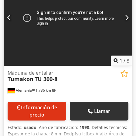
Unidad de demostración
1
/
8
Máquina de entallar
Tumakon
TU 300-8
Alemania
1.736 km
Información de
Llamar
precio
Estado:
usado
, Año de fabricación:
1990
, Detalles técnicos:
Espesor de la chapa: 8 mm Dodpfsu Ictbox Afajkr Área de