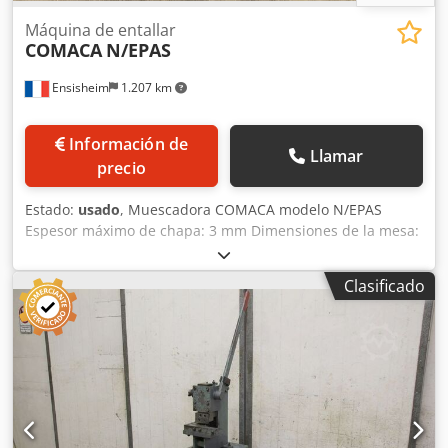
Máquina de entallar
COMACA
N/EPAS
Ensisheim
1.207 km
Información de
Llamar
precio
Estado:
usado
, Muescadora COMACA modelo N/EPAS
Espesor máximo de chapa: 3 mm Dimensiones de la mesa:
Largo 1050 mm x Fondo 700 mm Dimensiones de mesas
auxiliares: 900 x 470 mm Profundidad de garganta: 110
Clasificado
mm Tope orientable Longitud de cuchillas: 225 x 225 mm
Voltaje: 380 V Longitud total con mesas auxiliares: 2900
mm Longitud: 1200 mm (con mesas auxiliares retraídas)
Dkedpfx Aezku D Njfasr Fondo: 800 mm Altura total: 1100
mm Peso: aprox. 1 t