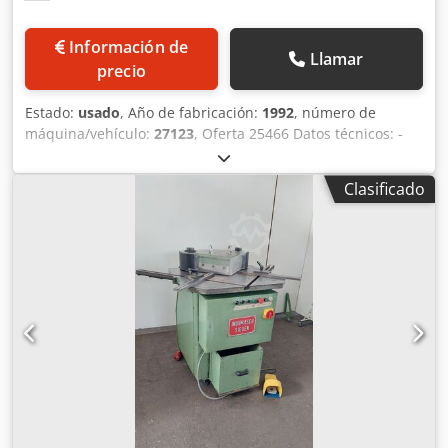
Información de
Llamar
precio
Estado:
usado
, Año de fabricación:
1992
, número de
máquina/vehículo:
27123
, Oferta 25466 Datos técnicos: -
Longitud de corte hasta 125 mm - Espesor de corte - con
resistencia de 400N/mm²: 4 mm Dksdpoyfchgofx Afajr - con
Clasificado
resistencia de 700N/mm²: 2,5 mm - aluminio, plástico: 6
mm - Ángulo de corte: 90° - Topes de profundidad - Pedal
de pie - Dimensiones aproximadas: An 700 x Al 1400 x Pr
800 mm - Peso aprox. 150 kg