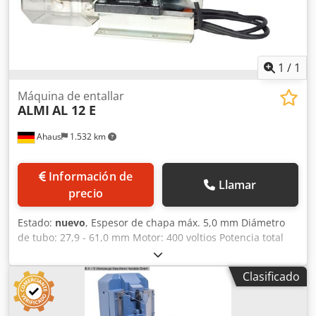
1
/
1
Máquina de entallar
ALMI
AL 12 E
Ahaus
1.532 km
Información de
Llamar
precio
Estado:
nuevo
, Espesor de chapa máx. 5,0 mm Diámetro
de tubo: 27,9 - 61,0 mm Motor: 400 voltios Potencia total
requerida: 2,2 kW Peso de la máquina aprox. 87,0 kg. La
biseladora eléctrica de tubos AL1-2E se pone en marcha
Clasificado
mediante pulsador, manteniendo el accionamiento
continuo de la máquina. Esto le permite trabajar piezas de
manera continua sin tener que reiniciar la máquina cada