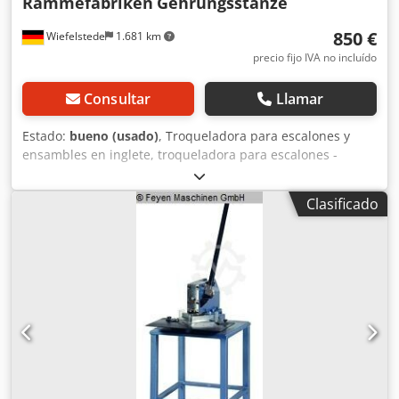
Rammefabriken
Gehrungsstanze
850 €
Wiefelstede
1.681 km
precio fijo IVA no incluído
Consultar
Llamar
Estado:
bueno (usado)
, Troqueladora para escalones y
ensambles en inglete, troqueladora para escalones -
Fabricante: Rammefabriken, troqueladora mecánica para
esquinas -Distancia entre troqueles: 100 mm -Profundidad
Clasificado
de ajuste: 65 mm Dkodpfxsif Hurs Afaor -Dimensiones:
1700/600/A1080 mm -Peso: 118 kg