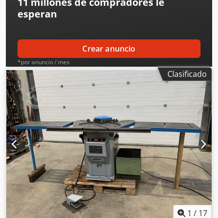
11 millones de compradores
le
esperan
Crear anuncio
*por anuncio / mes
Clasificado
1
/
17