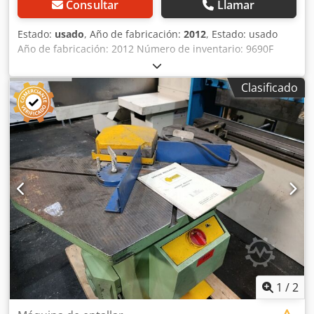
Consultar
Llamar
Estado:
usado
, Año de fabricación:
2012
, Estado: usado
Año de fabricación: 2012 Número de inventario: 9690F
Plazo de entrega: inmediato, venta previa reservada País
de origen: China Precio: 690 € En stock: 1 Longitud de la
Clasificado
cuchilla: 100 mm Espesor de chapa (420 N/mm²): 3 mm
Ángulo: 90 ° Dkjdpfxsynm Dds Afaer Peso: 90 kg Topes
ajustables a ambos lados Protección para los dedos
1
/
2