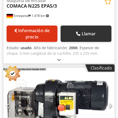
Máquina de entallar
COMACA
N225 EPAS/3
Ennepetal
1.478 km
Información de
Llamar
precio
Estado:
usado
, Año de fabricación:
2000
, Espesor de
chapa: 3 mm Longitud de la cuchilla: 225 x 225 mm
Dkodsxyacpjpfx Afasr Ángulo de corte: 90° Saliente: 110
mm Ciclos por minuto: 45 Potencia total requerida: 2,5 kW
Clasificado
Peso de la máquina aprox.: 0,9 t Dimensiones aprox.: 1 x 1
x 1,2 m