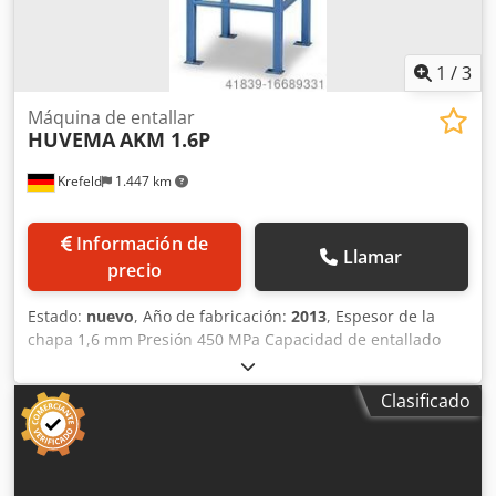
1
/
3
Máquina de entallar
HUVEMA
AKM 1.6P
Krefeld
1.447 km
Información de
Llamar
precio
Estado:
nuevo
, Año de fabricación:
2013
, Espesor de la
chapa 1,6 mm Presión 450 MPa Capacidad de entallado
150 x 150 x 90 Superficie de la mesa 650 x 500 mm Altura
del bastidor base 875 mm Ángulo de corte - cuchilla
Clasificado
superior 4 ° Peso de la máquina aprox. 0,075 toneladas
Muescadora manual con bastidor inferior, Espesores de
chapa: - Acero 450MPa hasta 1,6 mm, - aluminio hasta 2,25
mm, - plástico hasta 3,0 mm, Dkodpfx Ast Smgxjfaor