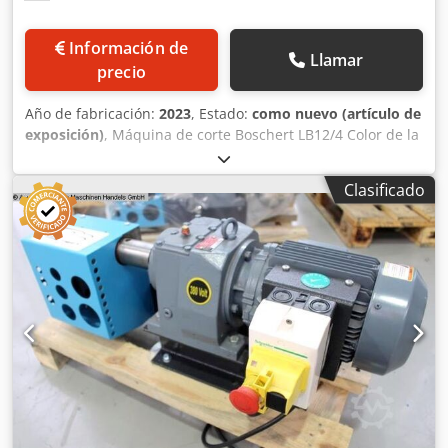
Información de
Llamar
precio
Año de fabricación:
2023
, Estado:
como nuevo (artículo de
exposición)
, Máquina de corte Boschert LB12/4 Color de la
máquina: azul RAL 5017 Ángulo de corte: 90° Capacidad de
corte: 4 mm de acero St42 3 mm de acero inoxidable
Clasificado
Potencia de conexión: 4 kW Peso: 760 kg La máquina está
equipada con 2 topes, con una barra de tope deslizante de
300 mm. Tope interior para cortar tiras de hasta 225 mm.
Protección de plexiglás. Dkedpfofgq Uiox Afaor
Certificación CE y garantía de máquina nueva.