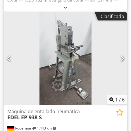
corte --- 152 x 152 mm Ángulo de corte --- 90° Carrera ---
20 mm Mesa de trabajo --- 450 x 300 mm Tamaño del
paquete --- 550 x 500 x 550 mm Dkodpfx Afowmgltsajr Peso
Clasificado
--- 95 kg
1
/
6
Máquina de entallado neumática
EDEL
EP 938 S
Rödermark
1.443 km