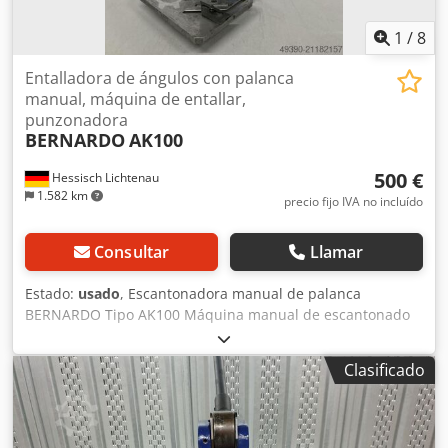
1
/
8
Entalladora de ángulos con palanca
manual, máquina de entallar,
punzonadora
BERNARDO
AK100
500 €
Hessisch Lichtenau
1.582 km
precio fijo IVA no incluído
Consultar
Llamar
Estado:
usado
, Escantonadora manual de palanca
BERNARDO Tipo AK100 Máquina manual de escantonado
N.º de serie A17010320 Año 2017 Longitud de la cuchilla:
100 mm Espesor de material a 40 kg/mm²: máx. 3 mm
Clasificado
Ángulo de escantonado: 90° Carrera: 28 mm Superficie de
mesa: 380 x 280 mm - topes ajustables Dodpfxeyhq Aqs
Afajkr - Longitud del brazo de palanca: 650 mm, falta la
extensión atornillable de 500 mm Dimensiones (L x A x H):