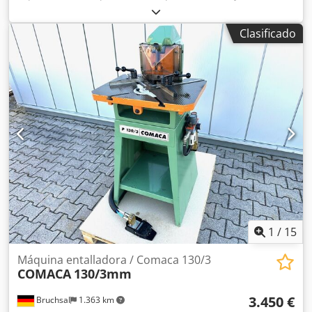
corte: 300 x 300 mm Tamaño de la mesa: 1100 x 900 mm
Tensión: 380 V / Hz Peso de la máquina aprox.: 1,7
Clasificado
toneladas Dimensiones de la máquina aprox. LxAnxAl: 1,3
x 1,2 x 1,5 m Para entallar segmentos de chapa a 90°,
funciona hidráulicamente. En la mesa se fijan 2 reglas de
300 mm desplazadas 90°. Ranura en T según DIN 680:
a=12mm, h=21mm, b=22mm, c=14mm con longitud = 1x
330mm y 2x 700mm Manejo mediante panel de control e
interruptor de pedal. *
1
/
15
Máquina entalladora / Comaca 130/3
COMACA
130/3mm
3.450 €
Bruchsal
1.363 km