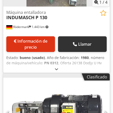
1
/
4
Máquina entalladora
INDUMASCH
P 130
Rödermark
1.443 km
Información de
Llamar
precio
Estado:
bueno (usado)
, Año de fabricación:
1980
, número
de máquina/vehículo:
PN 0312
, Oferta 26138 Dodjy U Hv
Uopfx Afajkr Datos técnicos: - Cabezal de corte a 90°,
accionado neumáticamente - Capacidad de corte – acero
Clasificado
normal hasta 2 mm - Acero inoxidable hasta 1,5 mm -
Aluminio hasta 3 mm - Longitud de la cuchilla 130 mm -
Dimensiones de la mesa: An 600 x Pr 380 mm - Altura de
trabajo 940 mm - Pedal de pie - Consumo de aire
comprimido: 6 – 8 bar - Necesidad de espacio aprox. An
600 x Al 1250 x Pr 850 mm - Peso aprox. 180 kg