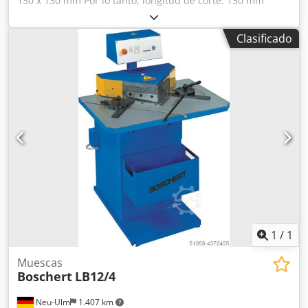
130 x 130 mm Por lo tanto, longitud de corte: 130 mm
Rendimiento máximo de corte con una resistencia de
45/70 kg: 3/2 mm Ángulo de corte: 90° Número de ciclos:
Clasificado
50/min Dimensiones de la mesa: 460 x 600 mm Dkjdpfx
Aeznh Ivefaor Espacio requerido: 650 x 600 x 1250 mm
Peso aproximado: 170 kg
1
/
1
Muescas
Boschert
LB12/4
Neu-Ulm
1.407 km