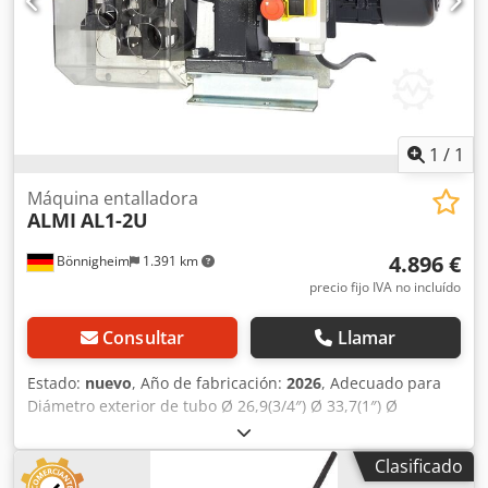
1
/
1
Máquina entalladora
ALMI
AL1-2U
4.896 €
Bönnigheim
1.391 km
precio fijo IVA no incluído
Consultar
Llamar
Estado:
nuevo
, Año de fabricación:
2026
, Adecuado para
Diámetro exterior de tubo Ø 26,9(3/4″) Ø 33,7(1″) Ø
42,4(1_¼") Ø 48,3(1_1/2″) Ø 60,3(2″) Diámetro exterior de
tubo para caño de zinc Ø 22 - Ø 76 Dksdpfsy T Rauex Afaor
Clasificado
Ventaja: entallado rápido y sencillo Espesor de la pared