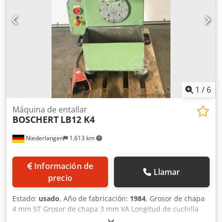
aceite: 50 l - Pedal eléctrico - Espacio requerido: aprox. An
1300 x Al 1250 x Pr 1300 mm - Peso: aprox. 800 kg - Chasis
móvil
1
/
6
Máquina de entallar
BOSCHERT
LB12 K4
Niederlangen
1.613 km
Información de
Llamar
precio
Estado:
usado
, Año de fabricación:
1984
, Grosor de chapa
4 mm ST Grosor de chapa 3 mm VA Longitud de cuchilla
225 mm Potencia del motor 3,5 kW Peso de la máquina