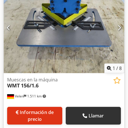
1
/
8
Muescas en la máquina
WMT
156/1.6
Velen
1.511 km
Información de
Llamar
precio