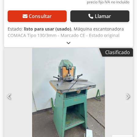
precio fijo IVA no incluído
Consultar
Llamar
Estado:
listo para usar (usado)
, Máquina escantonadora
COMACA Tipo 130/3mm - Marcado CE - Estado original
bien mantenido - Ángulo de corte: 90 grados - Mesa de
trabajo: 600x460mm - Capacidad de corte: 130mm -
Clasificado
Capacidad de corte: 3mm de espesor de chapa - Carrera:
50-60 ciclos por minuto - Mesa de trabajo con ranuras en T
/ escala / topes angulares ajustables Dkodpfjy T I Ngjx
Afaer - Pedal de pie - Dispositivo de seguridad
Dimensiones (LxAnxAl): 0,7x0,7x1,3 metros / Peso: 250 kg
Errores u omisiones reservados.