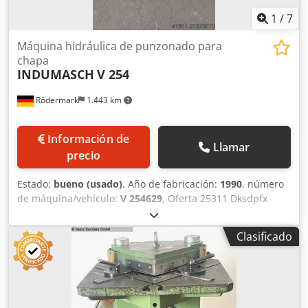
1
/
7
Máquina hidráulica de punzonado para
chapa
INDUMASCH
V 254
Rödermark
1.443 km
Información de
Llamar
precio
Estado:
bueno (usado)
, Año de fabricación:
1990
, número
de máquina/vehículo:
V 254629
, Oferta 25311 Dksdpfx
Aoxqzirjfaer Datos técnicos: - Longitud de corte: 250 mm -
Ángulo de corte: 90° - Espesor de corte: - Acero al carbono
Clasificado
hasta 4 mm - Acero inoxidable hasta 3 mm - Aluminio
hasta 5 mm - Número de carreras: hasta aprox. 55 / min -
Tamaño de la mesa: An 800 x P 800 mm - Altura de trabajo:
aprox. 940 mm - Topes ajustables sin escalonamiento en
longitud y ángulo - Potencia: 400 V / 4 kW - Capacidad de