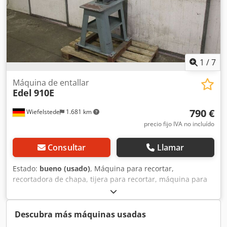
1
/
7
Máquina de entallar
Edel
910E
790 €
Wiefelstede
1.681 km
precio fijo IVA no incluído
Consultar
Llamar
Estado:
bueno (usado)
, Máquina para recortar,
recortadora de chapa, tijera para recortar, máquina para
recortar esquinas, tijera para esquinas, tijera para
ángulos. -Rendimiento máximo de corte:
aproximadamente 2 mm Dkjdpfedf U S Aex Afajr -Longitud
Descubra más máquinas usadas
de la cuchilla: 102 mm -Dimensiones: 620/590/A1790 mm -