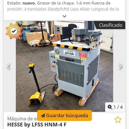
Estado:
nuevo
, Grosor de la chapa: 1,6 mm Fuerza de
presión: 4 toneladas Dkodpfsftd Uajx Afaer Longitud de la
cuchilla: 156 mm Ángulo ajustable de - hasta grados fijos
Superficie de la mesa: 450 mm x 305 mm Consumo total de
Clasificado
energía en funcionamiento manual: kW Peso de la
máquina: aproximadamente 95 kg Dimensiones (largo x
ancho x alto): 530 x 380 x 480 mm
1
/
4
Guardar búsqueda
Máquina de entallar
HESSE by LFSS
HNM-4 F