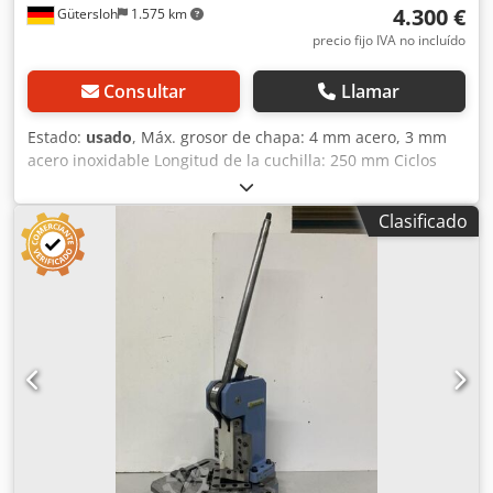
4.300 €
Gütersloh
1.575 km
precio fijo IVA no incluído
Consultar
Llamar
Estado:
usado
, Máx. grosor de chapa: 4 mm acero, 3 mm
acero inoxidable Longitud de la cuchilla: 250 mm Ciclos
por minuto: 52 Djdpfx Afsu Hy N Dsaekr Peso: aprox. 900
kg Cuchilla afilada Tope de profundidad Muy buen estado
Clasificado