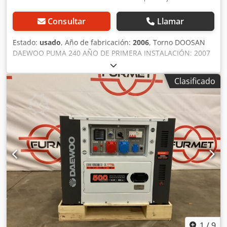
Consultar
Llamar
Estado:
usado
, Año de fabricación:
2006
, Torno DOOSAN
DAEWOO PUMA 240 AÑO DE PRIMERA INSTALACIÓN: 2007
CNC FANUC Serie 21i – TB MÁQUINA IMPECABLE COMO
NUEVA, CONECTADA CUALQUIER PRUEBA POSIBLE
Clasificado
DIÁMETRO DEL PLATO: 220 mm DIÁMETRO MÁX. SOBRE
CAMA: 550 mm DIÁMETRO MÁX. SOBRE CARRITO: 390 mm
DIÁMETRO MÁX. MECANIZABLE SOBRE CAMA: 350 mm
LONGITUD MÁX. MECANIZABLE DESDE EL PLATO: 562 mm
PASO DE BARRA: 65 mm VELOCIDAD DEL HUSILLO: 45 –
4.500 RPM POTENCIA MOTOR HUSILLO: 15 / 18,5 kW
RECORRIDOS: X: 242 mm Z: 580 mm Dedpfxoyuqacj Aqgeck
TORRETA PORTAHERRAMIENTAS: 12 POSICIONES
EXTRACTOR DE VIRUTAS PRESETTING COMPLETA CON
TODA LA DOCUMENTACIÓN
1
/
9