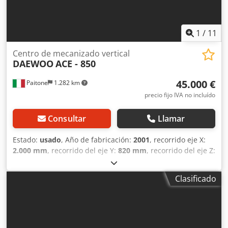
1
/
11
Centro de mecanizado vertical
DAEWOO
ACE - 850
45.000 €
Paitone
1.282 km
precio fijo IVA no incluído
Consultar
Llamar
Estado:
usado
, Año de fabricación:
2001
, recorrido eje X:
2.000 mm
, recorrido del eje Y:
820 mm
, recorrido del eje Z:
850 mm
, CENTRO DE MECANIZADO DAEWOO ACE V - 850
CNC FANUC 18 - M DIMENSIONES DE LA MESA: 2.000 mm x
Clasificado
800 mm RECORRIDOS: X: 2.000 mm Y: 820 mm Z: 850 mm
DISTANCIA NARIZ HUSILLO - SUPERFICIE MESA: 200 - 1.030
mm VELOCIDAD DEL HUSILLO: 6.000 RPM CARGA MÁXIMA
PERMITIDA EN MESA: 3.000 kg Djdpfx Aqoyup T Uogsck
CAPACIDAD ALMACÉN DE HERRAMIENTAS: 40 posiciones