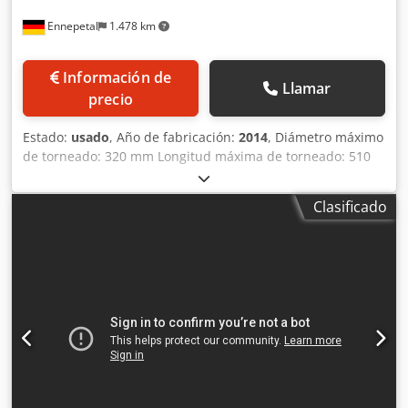
Ennepetal
1.478 km
Información de
Llamar
precio
Estado:
usado
, Año de fabricación:
2014
, Diámetro máximo
de torneado: 320 mm Longitud máxima de torneado: 510
mm Sistema de control: Fanuc Serie i (de serie) Diámetro
máximo de torneado sobre el carro: 250 mm Velocidades
Clasificado
de husillo: de 0 a 6000 rpm (ajustable de forma continua)
Diámetro del orificio del husillo: 65 mm Potencia del motor:
15 kW Potencia total requerida: 20 kW Dcedpfx Aezl E
Rijqgek Peso de la máquina: aproximadamente 3,5 t
Espacio necesario: aproximadamente 2,59 x 1,6 x 1,7 m La
máquina está equipada con un transportador de virutas y
un contrapunto. Tiene un eje C y un portabrocas
motorizado. CNC Fanuc Serie i.