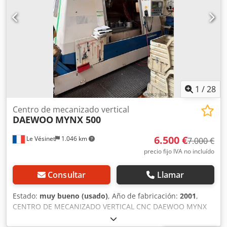
1
/
28
Centro de mecanizado vertical
DAEWOO
MYNX 500
6.500 €
Le Vésinet
1.046 km
7.000 €
precio fijo IVA no incluído
Consultar
Llamar
Estado:
muy bueno (usado)
, Año de fabricación:
2001
,
CENTRO DE MECANIZADO VERTICAL CNC DAEWOO MYNX
500 Dedpfxey S Alto Aqgock Marca: Daewoo Modelo: MYNX