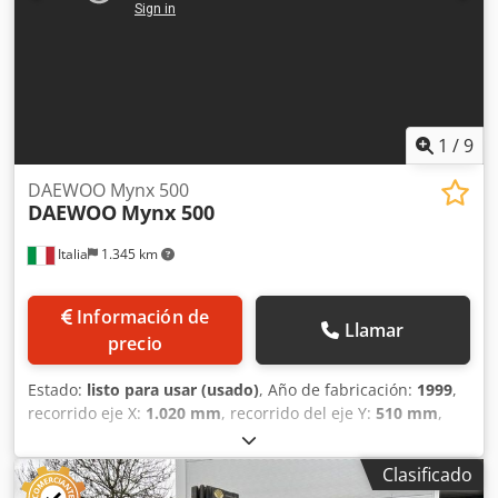
1
/
9
DAEWOO Mynx 500
DAEWOO
Mynx 500
Italia
1.345 km
Información de
Llamar
precio
Estado:
listo para usar (usado)
, Año de fabricación:
1999
,
recorrido eje X:
1.020 mm
, recorrido del eje Y:
510 mm
,
recorrido del eje Z:
575 mm
, carga de la mesa:
800 kg
,
velocidad del cabezal (máx.):
1.100 rpm
, número de ejes:
3
,
Clasificado
Esta máquina DAEWOO Mynx 500 de 3 ejes se fabricó en