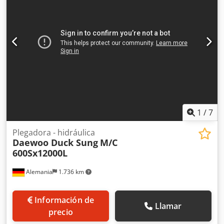
Diámetro del orificio del husillo: 91 mm Cono del husillo:
A2-8 Dcjdjzrt Dwepfx Aqgek Velocidades del husillo: 25–
3.000 rpm Motor del husillo de CA: 18,5/22 kW Recorrido
del eje X: 260 mm Recorrido del eje Z: 800 mm Avance
rápido: X 20 m/min, Z 24 m/min Lubricación automática
Sistema de refrigeración Transportador de virutas
Protección perimetral completa
1
/
7
Plegadora - hidráulica
Daewoo Duck Sung
M/C
600Sx12000L
Alemania
1.736 km
Información de
Llamar
precio