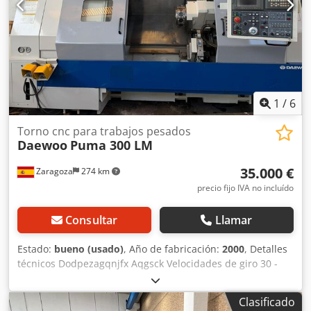
1
/
6
Torno cnc para trabajos pesados
Daewoo
Puma 300 LM
35.000 €
Zaragoza
274 km
precio fijo IVA no incluído
Consultar
Llamar
Estado:
bueno (usado)
, Año de fabricación:
2000
, Detalles
técnicos Dodpezagqnjfx Aqgsck Velocidades de giro 30 -
3.000 rpm Paso de barra 160 mm Diámetro del plato 305
mm Diámetro de volteo sobre bancada 700 mm Diámetro
Clasificado
de volteo sobre carro 480 mm Diámetro de torneado 550