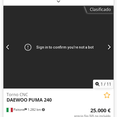
Herramientas motorizadas: 4 unidades – 2 radiales + 2
axiales CNC FANUC 18-T CAPACIDAD Diámetro de giro
Clasificado
sobre bancada: 590 mm Diámetro de giro sobre carro: 450
mm Diámetro máximo torneable: 355 mm Longitud
máxima torneable: 1233 mm Paso de barra: 76 mm
Diámetro máximo de taladrado con herramienta
motorizada: 20 mm Diámetro máximo de roscado con
herramienta motorizada: M16 RECORRIDOS Eje X: 250 mm
Eje Z: 1330 mm HUSILLO Velocidad: 35 - 3500 rpm Nariz del
husillo: ASA A2-8 Motor: 18,5/22 kW TORRETA
MOTORIZADA 12 posiciones motorizadas Velocidad de
herramienta motorizada: 40-4000 rpm CONTRAPUNTA
AUTOMÁTICA Diámetro del cañón: 100 mm Contrapunta:
MT5 Recorrido del cañón: 100 mm Potencia total: 50 kW
Dimensiones: 3990x1660x H 1820 mm Peso: 6700 kg
COMPLETO CON Extractor de virutas
1
/
11
Torno CNC
DAEWOO
PUMA 240
25.000 €
Paitone
1.282 km
precio fijo IVA no incluído