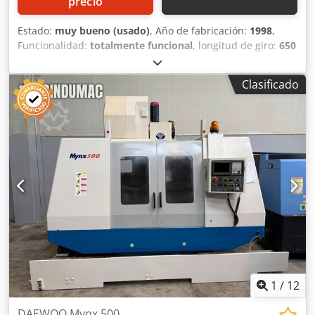
precio
Estado:
muy bueno (usado)
, Año de fabricación:
1998
,
Funcionalidad:
totalmente funcional
, longitud de giro:
650
mm
, diámetro de giro:
355 mm
, velocidad del cabezal
(máx.):
3.500 rpm
, nariz del husillo:
A2-8
, Equipamiento:
Clasificado
documentación / manual
, Máquina con contrapunto. CNC
FANUC 21T Año 1998 Capacidad: Diámetro de torneado:
355 mm Longitud de torneado: 650 mm Husillo: Cono del
husillo: A2-8 ASA Velocidad del husillo: 3500 rpm Dsdpfx
Aqozp Hh Djgjck Potencia del motor: 18,5 Kw Torreta:
Posiciones de herramientas: 10 Contrapunto: Cono: 5 CM
1
/
12
DAEWOO Mynx 500