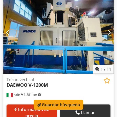
Dcjdpozmafwofx Aqgok Transportador de virutas LNS
Turbo HB Número de serie: 211174 (2012) Alimentador de
barras servoaccionado LNS Quick Load
1
/
11
Torno vertical
DAEWOO
V-1200M
Italia
1.281 km
Guardar búsqueda
Información de
Llamar
precio