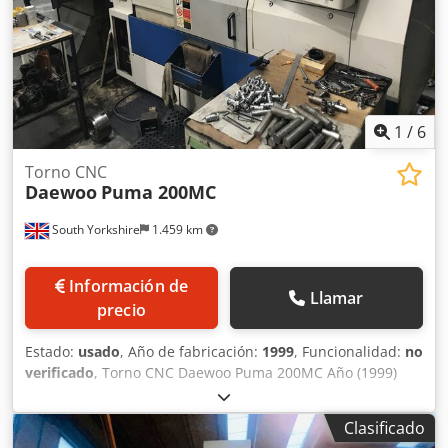
1
/
6
Torno CNC
Daewoo
Puma 200MC
South Yorkshire
1.459 km
Información de
Llamar
precio
Estado:
usado
, Año de fabricación:
1999
, Funcionalidad:
no
verificado
, Torno CNC Daewoo Puma 200MC Año (1999)
con control Fanuc Serie 18-T, torreta de 12 posiciones,
herramientas accionadas, portabrocas de 6 pulgadas,
Clasificado
dispositivo de ajuste de herramientas, receptor de piezas