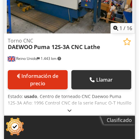
centro de mecanizado vertical DAEWOO MYNX 500 que
tenemos a la venta. Póngase en contacto con nosotros para
obtener más detalles. • Dimensiones de la mesa: 1.200 x
500 mm Equipamiento adicional • Transportador de virutas
Technical Specification Taper Size ISO 40 Dcsdpfx
1
/
16
Aqszmgiiogek
Torno CNC
DAEWOO
Puma 12S-3A CNC Lathe
Reino Unido
1.443 km
Información de
Llamar
precio
Estado:
usado
, Centro de torneado CNC Daewoo Puma
12S-3A Año: 1996 Control CNC de la serie Fanuc O-T Husillo
con eje C Herramientas accionadas Torreta servo de 12
posiciones Portaherramientas hidráulico Diámetro máximo
Clasificado
de torneado sobre el carro: 570 mm Diámetro máximo de
torneado: 430 mm Longitud máxima de torneado: 770 mm
Número de serie: 3P100044 Capacidad de barra: 90 mm