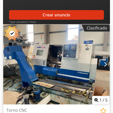
Aszawvuoqgeck
Crear anuncio
*por anuncio / mes
Clasificado
1
/
5
Torno CNC