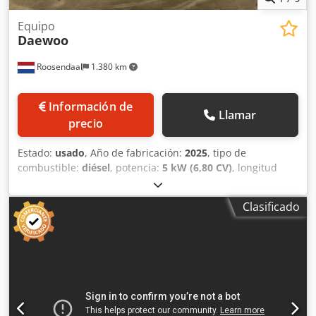
Equipo
Daewoo
Roosendaal
1.380 km
Información de
Llamar
precio
Estado:
usado
, Año de fabricación:
2025
, tipo de
combustible:
diésel
, potencia:
5 kW (6,80 CV)
, longitud
total:
800 mm
, ancho total:
600 mm
, altura total:
600 mm
,
Potencia del generador: 8,1 kVA Djdpfxoyay Tie Aqgeck
Clasificado