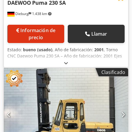
DAEWOO
Puma 230 SA
Dieburg
1.438 km
Información de
Llamar
precio
Estado:
bueno (usado)
, Año de fabricación:
2001
, Torno
CNC Daewoo Puma 230 SA – Año de fabricación: 2001 Ejes
controlados: 3 (X – Z – B) Control numérico: Fanuc Serie 18-
T Diámetro máximo de torneado sobre el carro: 510 mm
Clasificado
Diámetro máximo de torneado: 350 mm Longitud máxima
de torneado: 548 mm Diámetro del orificio para barras: Ø
65 mm Cono del eje: ASA A2-6" Portaherramientas de tres
mordazas: 2 x portaherramientas de sujeción Velocidad de
giro del eje: 45 – 4.500 RPM Djdpozr Hfnjfx Aqgeck Potencia
del motor del eje: 15 kW Recorrido del eje X: 205 mm
Recorrido del eje Z: 580 mm Torreta: 12 posiciones Eje
auxiliar Transportador de virutas: incluido Cargador de
barras de 3 metros Peso de la máquina: 4.240 kg