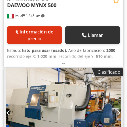
DAEWOO
MYNX 500
Italia
1.345 km
Información de
Llamar
precio
Estado:
listo para usar (usado)
, Año de fabricación:
2000
,
recorrido eje X:
1.020 mm
, recorrido del eje Y:
510 mm
,
recorrido del eje Z:
575 mm
, fabricante de controles:
FANUC
, modelo de controlador:
21-M
, peso total:
7.500 kg
,
Clasificado
velocidad del cabezal (máx.):
10.000 rpm
, potencia del
motor del husillo:
11.000 W
, número de ranuras del
almacén de herramientas:
24
, número de ejes:
3
, Esta
máquina DAEWOO MYNX 500 de 3 ejes se fabricó en el año
2000. Cuenta con una carrera del eje X de 1.020 mm, una
carrera del eje Y de 510 mm y una carrera del eje Z de 575
mm. La máquina cuenta con una mesa de 1.200 x 500 mm
y una velocidad de husillo de 10.000 rpm. Si busca
capacidades de mecanizado de alta calidad, considere el