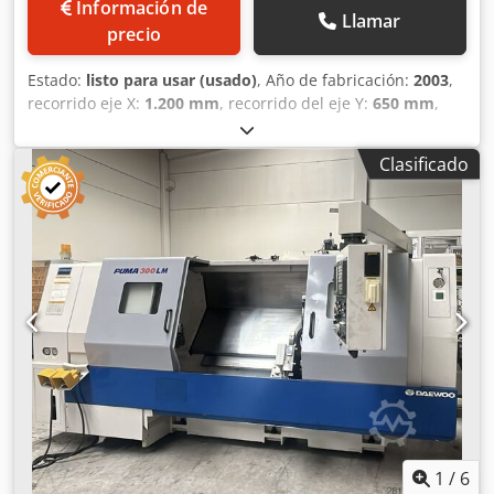
Información de
Llamar
precio
Estado:
listo para usar (usado)
, Año de fabricación:
2003
,
recorrido eje X:
1.200 mm
, recorrido del eje Y:
650 mm
,
recorrido del eje Z:
620 mm
, velocidad del cabezal (máx.):
10.000 rpm
, número de ejes:
3
, Esta máquina DAEWOO
Clasificado
MYNX 550 de 3 ejes se fabricó en 2003. Cuenta con un
recorrido del eje X de 1.200 mm, del eje Y de 650 mm y del
eje Z de 620 mm. La máquina está equipada con una
velocidad máxima del husillo de 10.000 rpm y un almacén
de herramientas con capacidad para 24 posiciones. Si
busca capacidades de mecanizado de alta calidad,
considere el centro de mecanizado vertical DAEWOO MYNX
550 que tenemos a la venta. Póngase en contacto con
nosotros para obtener más detalles. Dcsdezrw Nkopfx
Aqgjk • Capacidad del cargador de herramientas: 24
posiciones
1
/
6