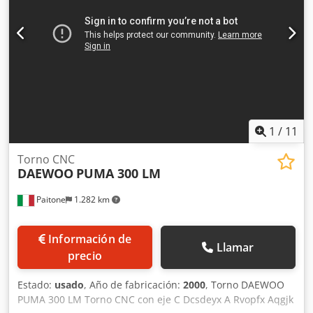
CONO: ISO 50 DIN 69871 EXTRACTOR DE VIRUTAS
MÁQUINA COMPLETA CON TODA LA DOCUMENTACIÓN
AÑO DE PRIMERA INSTALACIÓN: 2001 MÁQUINA EN
EXCELENTE ESTADO
1
/
11
Torno CNC
DAEWOO
PUMA 300 LM
Paitone
1.282 km
Información de
Llamar
precio
Estado:
usado
, Año de fabricación:
2000
, Torno DAEWOO
PUMA 300 LM Torno CNC con eje C Dcsdeyx A Rvopfx Aqgjk