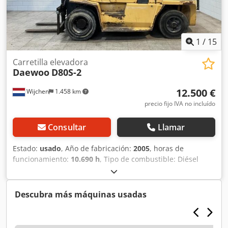
1
/
15
Carretilla elevadora
Daewoo
D80S-2
12.500 €
Wijchen
1.458 km
precio fijo IVA no incluído
Consultar
Llamar
Estado:
usado
, Año de fabricación:
2005
, horas de
funcionamiento:
10.690 h
, Tipo de combustible: Diésel
Color: Gris Peso en vacío: 11.163 kg Dimensiones (largo x
ancho x alto): 365 x 209 x 386 cm Capacidad de elevación:
8.000 kg Altura de elevación: 498 cm Dimensiones de las
Descubra más máquinas usadas
horquillas: 990 x 2.010 mm - Año de fabricación: 2005 -
Documentación disponible: Sí - Marcado CE: Sí - Certificado
CE: No - Número de serie: 00065 - Horas de