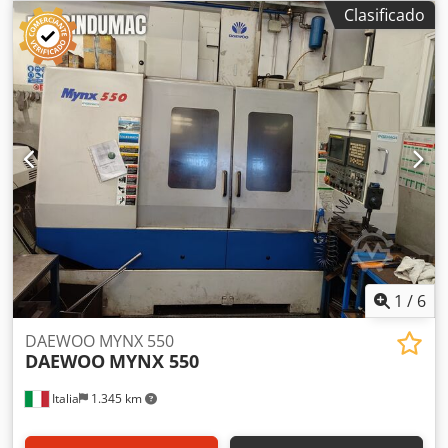
500 Tipo: Centro de mecanizado vertical de 3 ejes Control
Clasificado
numérico: FANUC Series 21-M CARACTERÍSTICAS: – Centro
de mecanizado vertical CNC – 3 ejes – Máquina completa –
Horas de uso: 11 764 h – Mesa: 1 000 x 500 mm Se
suministra con una gran cantidad de utillaje
1
/
6
DAEWOO MYNX 550
DAEWOO
MYNX 550
Italia
1.345 km