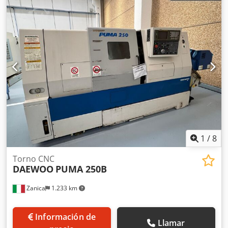
mm Longitud de torneado 1050 mm Paso del husillo 102
mm Diámetro del agujero del husillo 125 mm Nariz del
husillo A2-8 Potencia del husillo 16 kW Velocidad de
avance rápido eje X 16.000 m/min Velocidad de avance
rápido eje Z 20.000 m/min Recorrido eje X 362 mm
Recorrido eje Z 1105 mm Diámetro máx. de barra 91 mm
Conicidad caña Morse 6 Número de posiciones de
herramienta 12 uds Cantidad de herramientas
motorizadas 3 uds
1
/
8
Torno CNC
DAEWOO
PUMA 250B
Zanica
1.233 km
Información de
Llamar