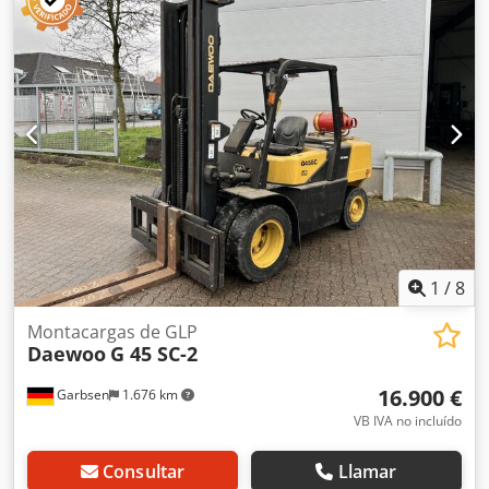
1999. Cuenta con un recorrido del eje X de 1020 mm, del
eje Y de 510 mm y del eje Z de 575 mm. La máquina
incluye una mesa con ranuras en T de 1200 mm x 500 mm
y una capacidad máxima de carga de 800 kg. Si busca
capacidades de mecanizado de alta calidad, considere el
centro de mecanizado vertical DAEWOO Mynx 500 que
tenemos a la venta. Póngase en contacto con nosotros para
obtener más detalles. • Con el marcado CE: Sí • Contador
de piezas: 2.430 • Tiempo de ciclo: 0 h 3 min 14 s
Dcedpfszhb I Nex Aqgsk • Herramienta activa actual: T0006
• Tipo de mesa: con ranuras en T • Tamaño de la mesa:
Normalmente 1 200 mm × 500 mm
1
/
8
Montacargas de GLP
Daewoo
G 45 SC-2
16.900 €
Garbsen
1.676 km
VB IVA no incluído
Consultar
Llamar