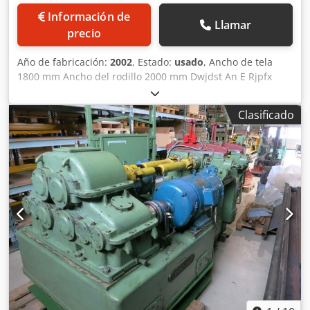
Información de
Llamar
precio
Año de fabricación:
2002
, Estado:
usado
, Ancho de tela
1800 mm Ancho del rodillo 2000 mm Dwjdst An E Rjpfx
Aigoa Número de rodillos 2 uds./ud. Rodillo superior
grabado o diámetro de acero Diámetro del rodillo superior
Clasificado
210 mm Calefacción - Rodillo superior eléctrico Rodillo
inferior de goma de diámetro Diámetro del rodillo inferior
300 mm cubierta de rodillo - goma blanda 95°Sh peso 2 t
Requerimientos de espacio aprox. 3,0 x 1,5 x 1,8 m
Calandria de gofrado con rodillo superior reemplazable,
Los siguientes rodillos de repuesto están incluidos con la
máquina: 1 rodillo de acero cromado, 3 rodillos de
grabado, varios diseños, 1 rodillo inferior de repuesto con
revestimiento de goma, En el lado de salida hay un
pequeño muelle ascendente de bobinado, ATENCIÓN: el
control eléctrico está defectuoso y debe ser reemplazado -
Por eso PRECIO ESPECIAL para autoproducción,