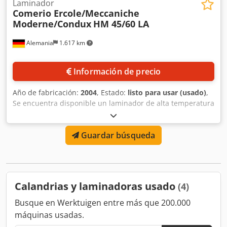
Laminador
Comerio Ercole/Meccaniche
Moderne/Condux
HM 45/60 LA
Alemania
1.617 km
Información de precio
Año de fabricación:
2004
, Estado:
listo para usar (usado)
,
Se encuentra disponible un laminador de alta temperatura
para masas reforzadas con fibra de vidrio. 1) Rodillo
grande Comerio Ercole, año de construcción: 1970, ancho
Guardar búsqueda
de trabajo: 1500 mm, diámetro del rodillo: 600 mm,
espacio entre rodillos: ajustable eléctricamente,
lubricación: lubricación por circulación de aceite. 2) Rodillo
pequeño Meccaniche Moderne, año de construcción: 1966,
ancho de trabajo: 800mm, diámetro del rodillo: 400mm,
Calandrias y laminadoras usado
(4)
lubricación: lubricación por circulación de aceite. 3)
Mezclador horizontal, volumen: 2,5m³. 4) Rack para big
Busque en Werktuigen entre más que 200.000
bags con grúa. 5) 2x básculas dosificadoras gravimétricas
máquinas usadas.
con control. 6) Cintas transportadoras y transportadores