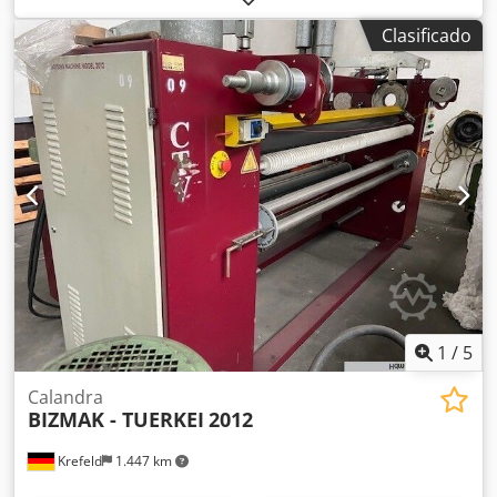
homogeneización. Ancho de trabajo: 600 mm, diámetro de
Clasificado
los rodillos: 300 mm, peso: aproximadamente 1900 kg.
Incluye cuadro de control y accesorios. Se proporciona
documentación. Es posible realizar una inspección en las
instalaciones. Dwedozli Uxopfx Aigoa
1
/
5
Calandra
BIZMAK - TUERKEI
2012
Krefeld
1.447 km