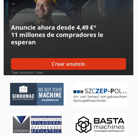
Ge Ultrasonido
Ingersoll Rand Compresores
Anuncie ahora desde 4,49 €
*
11 millones de compradores
le
Ingersoll Rand Herramientas
esperan
Jcb Tractores
Jungheinrich Montacargas
Crear anuncio
Kalmar Tractor
*por anuncio / mes
Kverneland Arado
Liebherr Excavadoras
Liebherr Grúas
Linde Tractor
Mafi Tractor