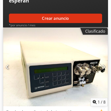
esperan
Crear anuncio
*por anuncio / mes
Clasificado
1
/
8