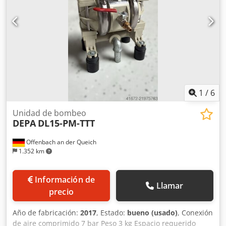
1
/
6
Unidad de bombeo
DEPA
DL15-PM-TTT
Offenbach an der Queich
1.352 km
Información de
Llamar
precio
Año de fabricación:
2017
, Estado:
bueno (usado)
, Conexión
de aire comprimido 7 bar Peso 3 kg Espacio requerido