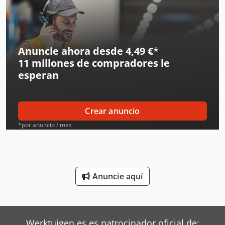
Flux Bombas
Graco Bombas
Grundfos Bombas
Anuncie ahora desde 4,49 €
*
11 millones de compradores
le
Ingersoll Rand Compresores
esperan
Ingersoll Rand Herramientas
Ksb Bombas
Crear anuncio
Linde Tractor
*por anuncio / mes
Lowara Bombas
Metso Bombas
Anuncie aquí
Netzsch Bombas
Oms Flejadoras
Werktuigen.es es patrocinador oficial de: