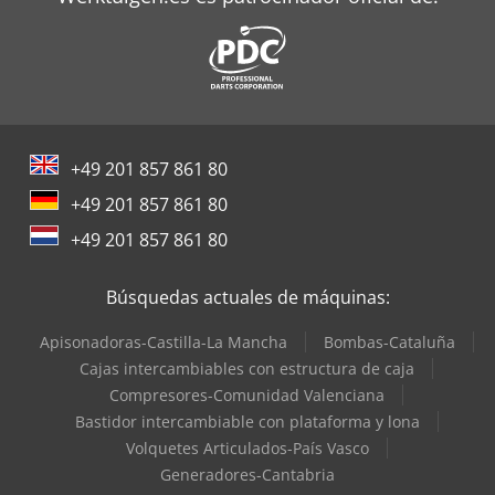
Rexroth Bombas
Seepex Bombas
Siemens Bombas
Siemens Motores Eléctricos
+49 201 857 861 80
Terberg Tractor
+49 201 857 861 80
Wilo Bombas
+49 201 857 861 80
Zeppelin Silos
Búsquedas actuales de máquinas:
Apisonadoras-Castilla-La Mancha
Bombas-Cataluña
Cajas intercambiables con estructura de caja
Compresores-Comunidad Valenciana
Bastidor intercambiable con plataforma y lona
Volquetes Articulados-País Vasco
Generadores-Cantabria