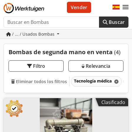
Vender
Buscar
/ ... / Usados Bombas
Bombas de segunda mano en venta
(4)
Filtro
Relevancia
Tecnología médica
Bo
Eliminar todos los filtros
Clasificado