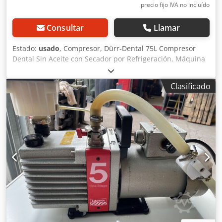
precio fijo IVA no incluído
Consultar
Llamar
Estado:
usado
, Compresor, Dürr-Dental 75L Compresor
Dental Sin Aceite con Secador por Refrigeración, Máquina
Usada Fabricante: Dürr Dental GmbH Modelo: 3621 / 14933
Dimensiones generales: Ancho: 700 mm Fondo: 550 mm
Clasificado
Altura: 890 mm Peso: 95 kg Capacidad del depósito: 75
litros (Fabricante: Silit-Werke) Potencia: 1,5 kW Caudal de
aspiración: 235 litros/minuto Presión máxima de trabajo:
10 bar Velocidad: 1420 rpm Diseño: Unidad compresora de
3 cilindros, monoetapa, completamente exenta de aceite
Año de fabricación: 1983 (construcción pesada de hierro
fundido, extremadamente duradera) Alimentación: 400 V
La característica especial de esta unidad es el secador por
refrigeración / unidad de condensación de alta capacidad
instalado de fábrica (la torre de serpentín de cobre
montada en el lateral de la máquina), que elimina
completamente la humedad del aire comprimido. Al
producir aire comprimido 100% exento de aceite, seco y