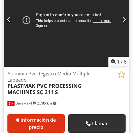
1
/
6
Aluminio Pvc Registro Medio Múltiple
Lapeado
PLASTMAK PVC PROCESSING
MACHINES
SÇ 211 S
Barakfakih
2.785 km
Información de
Llamar
precio