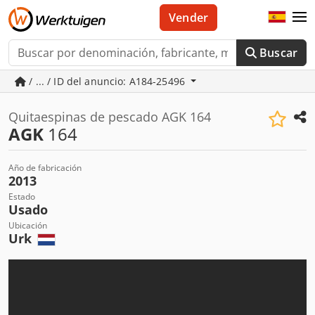
Vender
Buscar
/ ... / ID del anuncio: A184-25496
Quitaespinas de pescado AGK 164
AGK
164
Año de fabricación
2013
Estado
Usado
Ubicación
Urk